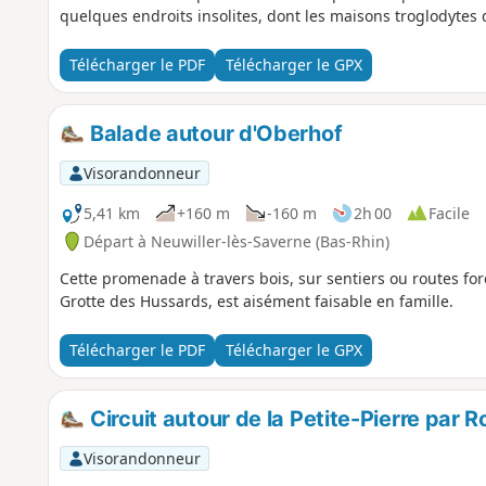
quelques endroits insolites, dont les maisons troglodytes 
Télécharger le PDF
Télécharger le GPX
Balade autour d'Oberhof
Visorandonneur
5,41 km
+160 m
-160 m
2h 00
Facile
Départ à Neuwiller-lès-Saverne (Bas-Rhin)
Cette promenade à travers bois, sur sentiers ou routes fore
Grotte des Hussards, est aisément faisable en famille.
Télécharger le PDF
Télécharger le GPX
Circuit autour de la Petite-Pierre par 
Visorandonneur