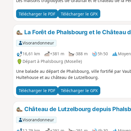
Les maisons troglodytes de Grauftal et le château de la Pet
Télécharger le PDF
Télécharger le GPX
La Forêt de Phalsbourg et le Château 
Visorandonneur
16,61 km
+381 m
-388 m
5h 50
Moyen
Départ à Phalsbourg (Moselle)
Une balade au départ de Phalsbourg, ville fortifié par Va
Hultehouse et au château de Lutzelbourg.
Télécharger le PDF
Télécharger le GPX
Château de Lutzelbourg depuis Phals
Visorandonneur
12,79 km
+291 m
-291 m
4h 30
Moyen