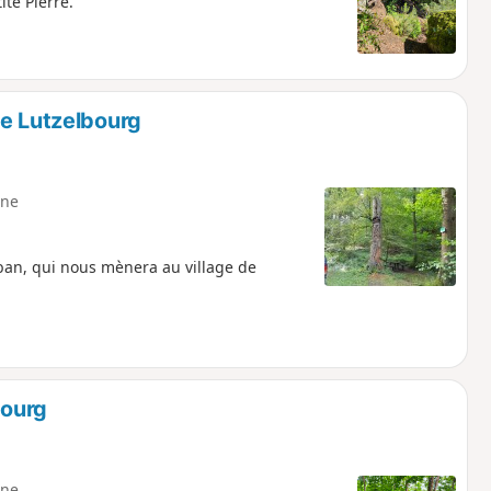
ite Pierre.
de Lutzelbourg
ne
uban, qui nous mènera au village de
bourg
ne