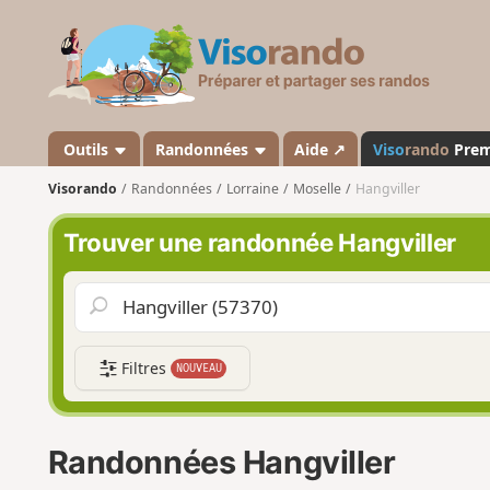
V
i
s
o
r
a
Outils
Randonnées
Aide ↗
Viso
rando
Pre
n
Visorando
Randonnées
Lorraine
Moselle
Hangviller
d
o
Trouver une randonnée Hangviller
Filtres
NOUVEAU
Randonnées Hangviller