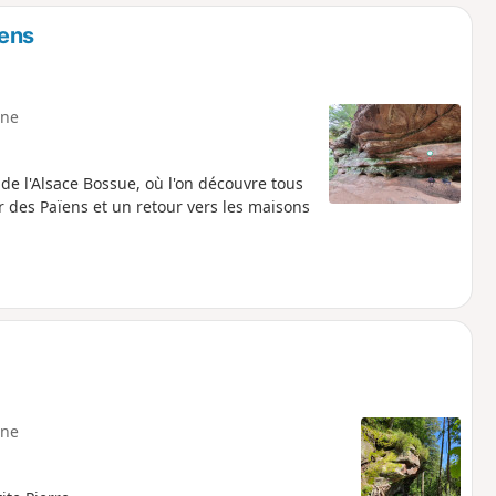
o
a
ïens
i
m
p
ne
de l'Alsace Bossue, où l'on découvre tous
 des Païens et un retour vers les maisons
ne