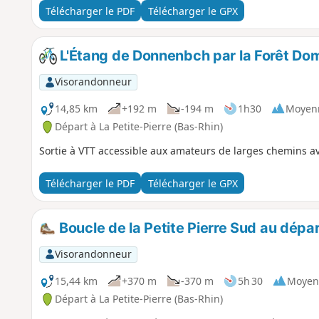
Télécharger le PDF
Télécharger le GPX
L'Étang de Donnenbch par la Forêt Doma
Visorandonneur
14,85 km
+192 m
-194 m
1h30
Moyen
Départ à La Petite-Pierre (Bas-Rhin)
Sortie à VTT accessible aux amateurs de larges chemins a
Télécharger le PDF
Télécharger le GPX
Boucle de la Petite Pierre Sud au dépar
Visorandonneur
15,44 km
+370 m
-370 m
5h 30
Moyen
Départ à La Petite-Pierre (Bas-Rhin)