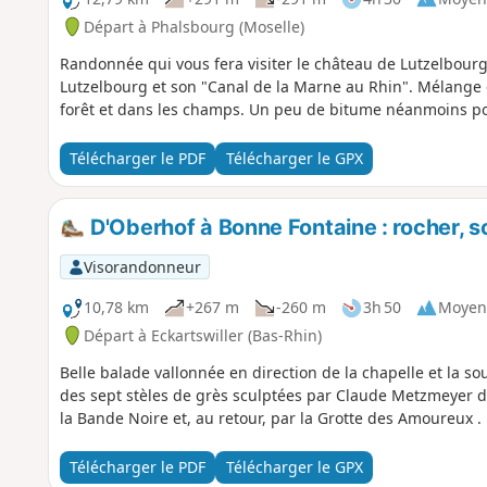
Départ à Phalsbourg (Moselle)
Randonnée qui vous fera visiter le château de Lutzelbourg 
Lutzelbourg et son "Canal de la Marne au Rhin". Mélange e
forêt et dans les champs. Un peu de bitume néanmoins pou
Télécharger le PDF
Télécharger le GPX
D'Oberhof à Bonne Fontaine : rocher, sc
Visorandonneur
10,78 km
+267 m
-260 m
3h 50
Moyen
Départ à Eckartswiller (Bas-Rhin)
Belle balade vallonnée en direction de la chapelle et la s
des sept stèles de grès sculptées par Claude Metzmeyer de
la Bande Noire et, au retour, par la Grotte des Amoureux .
Télécharger le PDF
Télécharger le GPX