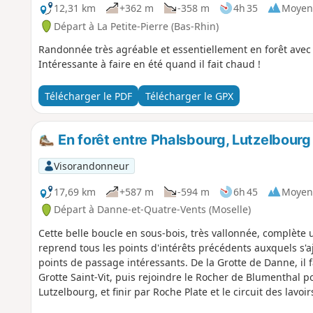
12,31 km
+362 m
-358 m
4h 35
Moyen
Départ à La Petite-Pierre (Bas-Rhin)
Randonnée très agréable et essentiellement en forêt avec
Intéressante à faire en été quand il fait chaud !
Télécharger le PDF
Télécharger le GPX
En forêt entre Phalsbourg, Lutzelbourg
Visorandonneur
17,69 km
+587 m
-594 m
6h 45
Moyen
Départ à Danne-et-Quatre-Vents (Moselle)
Cette belle boucle en sous-bois, très vallonnée, complète 
reprend tous les points d'intérêts précédents auxquels s'a
points de passage intéressants. De la Grotte de Danne, il f
Grotte Saint-Vit, puis rejoindre le Rocher de Blumenthal po
Lutzelbourg, et finir par Roche Plate et le circuit des lavo
Finstingerkopf... telles sont les grandes lignes directionn