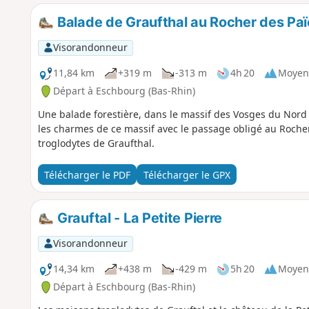
Balade de Graufthal au Rocher des Pa
Visorandonneur
11,84 km
+319 m
-313 m
4h 20
Moyen
Départ à Eschbourg (Bas-Rhin)
Une balade forestière, dans le massif des Vosges du Nord 
les charmes de ce massif avec le passage obligé au Rocher
troglodytes de Graufthal.
Télécharger le PDF
Télécharger le GPX
Grauftal - La Petite Pierre
Visorandonneur
14,34 km
+438 m
-429 m
5h 20
Moyen
Départ à Eschbourg (Bas-Rhin)