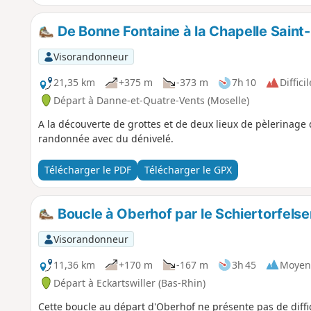
De Bonne Fontaine à la Chapelle Saint
Visorandonneur
21,35 km
+375 m
-373 m
7h 10
Difficil
Départ à Danne-et-Quatre-Vents (Moselle)
A la découverte de grottes et de deux lieux de pèlerinag
randonnée avec du dénivelé.
Télécharger le PDF
Télécharger le GPX
Boucle à Oberhof par le Schiertorfelse
Visorandonneur
11,36 km
+170 m
-167 m
3h 45
Moyen
Départ à Eckartswiller (Bas-Rhin)
Cette boucle au départ d'Oberhof ne présente pas de diffic