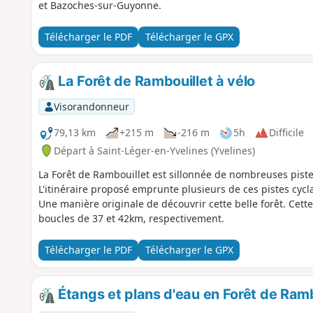
et Bazoches-sur-Guyonne.
Télécharger le PDF
Télécharger le GPX
La Forêt de Rambouillet à vélo
Visorandonneur
79,13 km
+215 m
-216 m
5h
Difficile
Départ à Saint-Léger-en-Yvelines (Yvelines)
La Forêt de Rambouillet est sillonnée de nombreuses piste
L'itinéraire proposé emprunte plusieurs de ces pistes cycla
Une manière originale de découvrir cette belle forêt. Cet
boucles de 37 et 42km, respectivement.
Télécharger le PDF
Télécharger le GPX
Étangs et plans d'eau en Forêt de Ramb