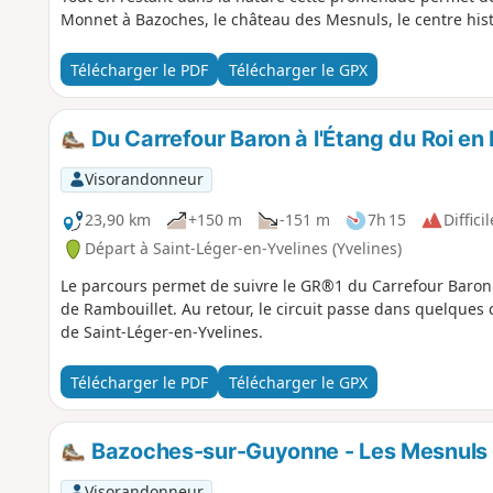
Monnet à Bazoches, le château des Mesnuls, le centre his
Télécharger le PDF
Télécharger le GPX
Du Carrefour Baron à l'Étang du Roi en
Visorandonneur
23,90 km
+150 m
-151 m
7h 15
Difficil
Départ à Saint-Léger-en-Yvelines (Yvelines)
Le parcours permet de suivre le GR®1 du Carrefour Baron 
de Rambouillet. Au retour, le circuit passe dans quelque
de Saint-Léger-en-Yvelines.
Télécharger le PDF
Télécharger le GPX
Bazoches-sur-Guyonne - Les Mesnuls 
Visorandonneur