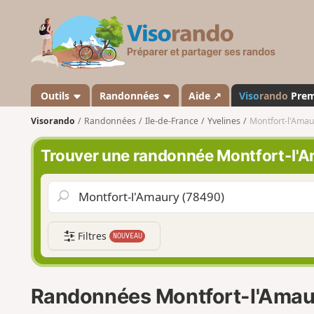
V
i
s
o
r
a
Outils
Randonnées
Aide ↗
Viso
rando
Pre
n
Visorando
Randonnées
Ile-de-France
Yvelines
Montfort-l'Amau
d
o
Trouver une randonnée Montfort-l'
Filtres
NOUVEAU
Randonnées Montfort-l'Amau