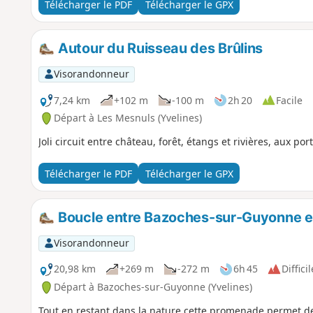
Télécharger le PDF
Télécharger le GPX
Autour du Ruisseau des Brûlins
Visorandonneur
7,24 km
+102 m
-100 m
2h 20
Facile
Départ à Les Mesnuls (Yvelines)
Joli circuit entre château, forêt, étangs et rivières, aux po
Télécharger le PDF
Télécharger le GPX
Boucle entre Bazoches-sur-Guyonne e
Visorandonneur
20,98 km
+269 m
-272 m
6h 45
Difficil
Départ à Bazoches-sur-Guyonne (Yvelines)
Tout en restant dans la nature cette promenade permet de