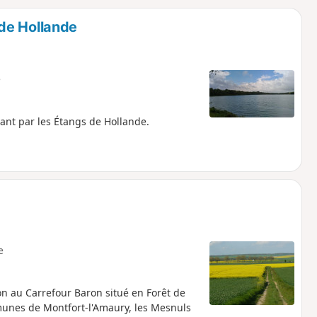
o
a
de Hollande
i
m
p
e
sant par les Étangs de Hollande.
e
n au Carrefour Baron situé en Forêt de
unes de Montfort-l'Amaury, les Mesnuls