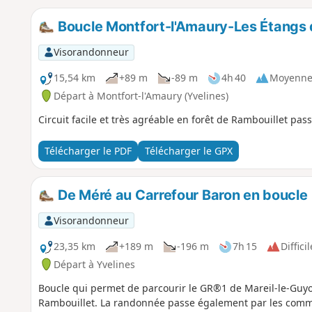
Boucle Montfort-l'Amaury-Les Étangs 
Visorandonneur
15,54 km
+89 m
-89 m
4h 40
Moyenn
Départ à Montfort-l'Amaury (Yvelines)
Circuit facile et très agréable en forêt de Rambouillet pas
Télécharger le PDF
Télécharger le GPX
De Méré au Carrefour Baron en boucle
Visorandonneur
23,35 km
+189 m
-196 m
7h 15
Difficil
Départ à Yvelines
Boucle qui permet de parcourir le GR®1 de Mareil-le-Guyo
Rambouillet. La randonnée passe également par les comm