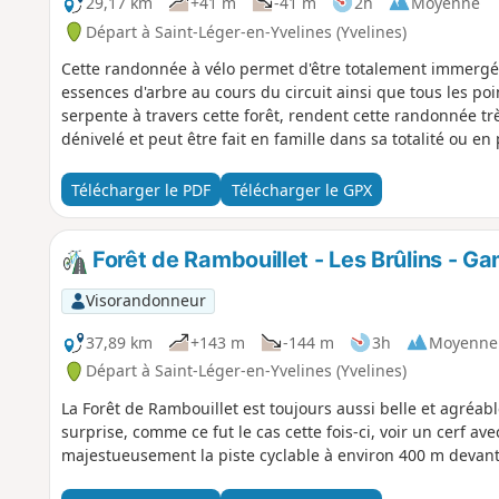
29,17 km
+41 m
-41 m
2h
Moyenne
Départ à Saint-Léger-en-Yvelines (Yvelines)
Cette randonnée à vélo permet d'être totalement immergé d
essences d'arbre au cours du circuit ainsi que tous les poin
serpente à travers cette forêt, rendent cette randonnée trè
dénivelé et peut être fait en famille dans sa totalité ou en 
Télécharger le PDF
Télécharger le GPX
Forêt de Rambouillet - Les Brûlins - Ga
Visorandonneur
37,89 km
+143 m
-144 m
3h
Moyenne
Départ à Saint-Léger-en-Yvelines (Yvelines)
La Forêt de Rambouillet est toujours aussi belle et agréab
surprise, comme ce fut le cas cette fois-ci, voir un cerf ave
majestueusement la piste cyclable à environ 400 m devant