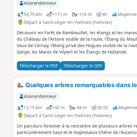
Visorandonneur
54,75 km
+111 m
-116 m
4h
Moyenne
Départ à Saint-Léger-en-Yvelines (Yvelines)
Découvrir en Forêt de Rambouillet, les étangs et les mares
du Château de l'Artoire visible de la route, l'Étang du Mo
Vaux de Cernay, l'étang privé des Hogues visible de la rout
Gorge, les Mares de Vilpert et les Étangs de Hollande.
Télécharger le PDF
Télécharger le GPX
Quelques arbres remarquables dans le 
Visorandonneur
13,15 km
+42 m
-44 m
3h 55
Moyenn
Départ à Saint-Léger-en-Yvelines (Yvelines)
Un parcours forestier à la rencontre de plusieurs arbres 
particulièrement haut et le majestueux Chêne de l'Ascensi