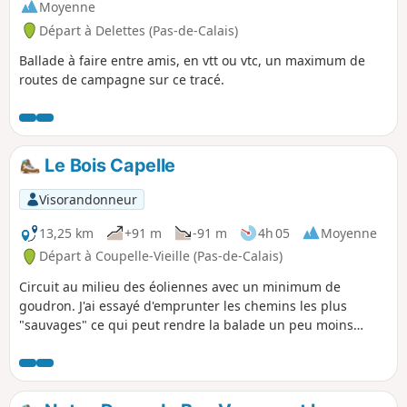
Moyenne
Départ à Delettes (Pas-de-Calais)
Ballade à faire entre amis, en vtt ou vtc, un maximum de
routes de campagne sur ce tracé.
Le Bois Capelle
Visorandonneur
13,25 km
+91 m
-91 m
4h 05
Moyenne
Départ à Coupelle-Vieille (Pas-de-Calais)
Circuit au milieu des éoliennes avec un minimum de
goudron. J'ai essayé d'emprunter les chemins les plus
"sauvages" ce qui peut rendre la balade un peu moins
facile en période humide. Il est facile de coupler cette
rando à celle intitulée de Fruges au Bois de Radinghem
pour réaliser un parcours de 28 km.