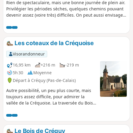
Rien de spectaculaire, mais une bonne journée de plein air.
Privilégier les périodes sèches, quelques chemins pouvant
devenir assez (voire très) difficiles. On peut aussi envisager
le départ de Wismes (parking à l'église) qui permet de
laisser le pique-nique dans la voiture et donc de soulager
un peu le dos.
Les coteaux de la Créquoise
Visorandonneur
16,95 km
+216 m
-219 m
5h 30
Moyenne
Départ à Créquy (Pas-de-Calais)
Autre possibilité, un peu plus courte, mais
toujours assez difficile, pour admirer la
vallée de la Créquoise. La traversée du Bois
de Créquy est la même que sur l'autre
balade : Le Bois de Créquy, mais le retour
s'effectue par l'autre versant avec un joli
point de vue sur la vallée.
Le Bois de Créquy