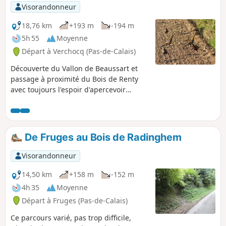
Visorandonneur
18,76 km
+193 m
-194 m
5h 55
Moyenne
Départ à Verchocq (Pas-de-Calais)
Découverte du Vallon de Beaussart et
passage à proximité du Bois de Renty
avec toujours l'espoir d'apercevoir
quelques animaux : uniquement
quelques faisans vénérés ce 16 octobre
mais ils se laissent pratiquement
caresser. Un régal pour les sportifs
De Fruges au Bois de Radinghem
armés ! Pratiquement pas de routes sur
ce circuit.
Visorandonneur
14,50 km
+158 m
-152 m
4h 35
Moyenne
Départ à Fruges (Pas-de-Calais)
Ce parcours varié, pas trop difficile,