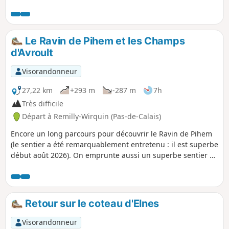
de la Cartoucherie.
Le Ravin de Pihem et les Champs
d'Avroult
Visorandonneur
27,22 km
+293 m
-287 m
7h
Très difficile
Départ à Remilly-Wirquin (Pas-de-Calais)
Encore un long parcours pour découvrir le Ravin de Pihem
(le sentier a été remarquablement entretenu : il est superbe
début août 2026). On emprunte aussi un superbe sentier au
lieu-dit "les Champs d'Avroult" avant d'aller jeter un coup
d’œil aux anciennes carrières de Cléty. Randonnée facile à
scinder en deux parcours.
Retour sur le coteau d'Elnes
Visorandonneur