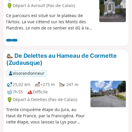
Départ à Avroult (Pas-de-Calais)
Ce parcours est situé sur le plateau de
l'Artois. La vue s'étend sur les Monts des
Flandres. Le nom de ce sentier est dû à la
présence d'un puits à proximité de l'église,
creusé par les Templiers. C'est un sentier
balisé de la Communauté d'Agglomération
du Pays de Saint-Omer.
De Delettes au Hameau de Cormette
(Zudausque)
Visorandonneur
25,02 km
+275 m
-247 m
7h 55
Difficile
Départ à Delettes (Pas-de-Calais)
Trente cinquième étape du Jura, au
Haut de France, par la Francigéna. Pour
cette étape, vous laissez la Lys pour
rejoindre la vallée, en direction