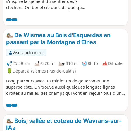
s'inspire largement du sentier des 7
clochers. On bénéficie donc de quelques
passages balisés en Jaune.
De Wismes au Bois d'Esquerdes en
passant par la Montagne d'Elnes
Visorandonneur
25,58 km
+320 m
-314 m
8h 15
Difficile
Départ à Wismes (Pas-de-Calais)
Long parcours avec un minimum de goudron et une
superbe côte. On trouve aussi quelques longues lignes
droites au milieu des champs qui vont en réjouir plus d'un !
Fin juillet 2020: - le passage entre les points 6 et 7 est
nickel. - au point 13, après le bosquet, on traverse sur une
cinquantaine de mètres un champ de maîs (le passage est
bien net) avant de trouver le chemin.
Bois, vallée et coteau de Wavrans-sur-
l'Aa