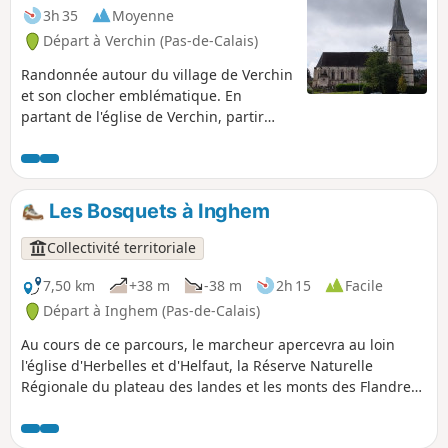
3h 35
Moyenne
Départ à Verchin (Pas-de-Calais)
Randonnée autour du village de Verchin
et son clocher emblématique. En
partant de l'église de Verchin, partir
vers l'Est et faire le tour du territoire de
Verchin.
Les Bosquets à Inghem
Collectivité territoriale
7,50 km
+38 m
-38 m
2h 15
Facile
Départ à Inghem (Pas-de-Calais)
Au cours de ce parcours, le marcheur apercevra au loin
l'église d'Herbelles et d'Helfaut, la Réserve Naturelle
Régionale du plateau des landes et les monts des Flandres.
C'est un sentier balisé de la Communauté d'Agglomération
du Pays de Saint-Omer.