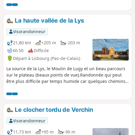
La haute vallée de la Lys
Visorandonneur
21,80 km
+205 m
-203 m
6h 50
Difficile
Départ à Lisbourg (Pas-de-Calais)
La source de la Lys, le Moulin de Lugy et un beau parcours
sur le plateau (beaux points de vue).Randonnée qui peut
être plus difficile par temps humide car quelques chemins
sont régulièrement labourés.Un peu de goudron mais sur
des petites routes. Attention : le sentier montant dans le
bois de Lugy après le (5) peut être très difficile en période
humide.
Le clocher tordu de Verchin
Visorandonneur
11,73 km
+95 m
-90 m