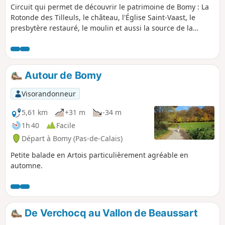
Circuit qui permet de découvrir le patrimoine de Bomy : La
Rotonde des Tilleuls, le château, l'Église Saint-Vaast, le
presbytère restauré, le moulin et aussi la source de la
Laquette, la Fontaine Sainte-Frévisse et son oratoire (lieux
de pique-nique). Ce circuit est fléché Rouge au départ de la
Rotonde des Tilleuls, sur la place du village.
Autour de Bomy
Visorandonneur
5,61 km
+31 m
-34 m
1h 40
Facile
Départ à Bomy (Pas-de-Calais)
Petite balade en Artois particulièrement agréable en
automne.
De Verchocq au Vallon de Beaussart