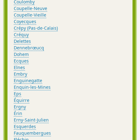
Coulomby
Coupelle-Neuve
Coupelle-Vieille
Coyecques
Crépy (Pas-de-Calais)
Créquy
Delettes
Dennebrœucq
Dohem
Ecques
Elnes
Embry
Enguinegatte
Enquin-les-Mines
Eps
Équirre
Ergny
Érin
Erny-Saint-Julien
Esquerdes
Fauquembergues
Fléchin