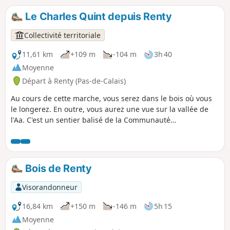
l’ancienne gare située sur la ligne ferroviaire Anvin-Calais.
C'est un sentier balisé de la Communauté d'Agglomération
Le Charles Quint depuis Renty
du Pays de Saint-Omer.
Collectivité territoriale
11,61 km
+109 m
-104 m
3h 40
Moyenne
Départ à Renty (Pas-de-Calais)
Au cours de cette marche, vous serez dans le bois où vous
le longerez. En outre, vous aurez une vue sur la vallée de
l'Aa. C'est un sentier balisé de la Communauté
d'Agglomération du Pays de Saint-Omer.
Bois de Renty
Visorandonneur
16,84 km
+150 m
-146 m
5h 15
Moyenne