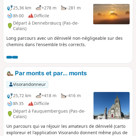
25,36 km
+278 m
-281 m
8h 00
Difficile
Départ à Dennebrœucq (Pas-de-
Calais)
Long parcours avec un dénivelé non-négligeable sur des
chemins dans l'ensemble très corrects.
Par monts et par... monts
Visorandonneur
25,72 km
+418 m
-416 m
8h 35
Difficile
Départ à Fauquembergues (Pas-de-
Calais)
Un parcours qui va réjouir les amateurs de dénivelé (carto
exploreur et l'application Visorando donnent même plus de