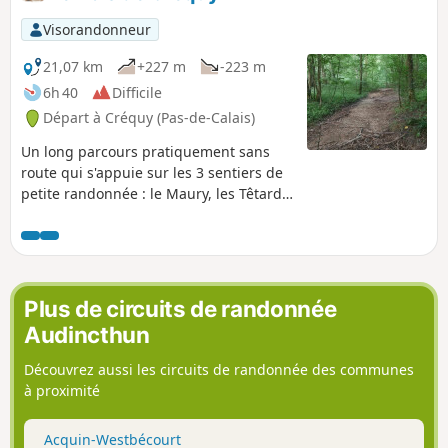
Visorandonneur
21,07 km
+227 m
-223 m
6h 40
Difficile
Départ à Créquy (Pas-de-Calais)
Un long parcours pratiquement sans
route qui s'appuie sur les 3 sentiers de
petite randonnée : le Maury, les Têtards
et les Fréniaux.Privilégier une période
sèche, les chemins pouvant être assez
mauvais par temps pluvieux.Les 3/4 de
la balade se passent en lisière ou dans
le bois.
Plus de circuits de randonnée
Audincthun
Découvrez aussi les circuits de randonnée des communes
à proximité
Acquin-Westbécourt