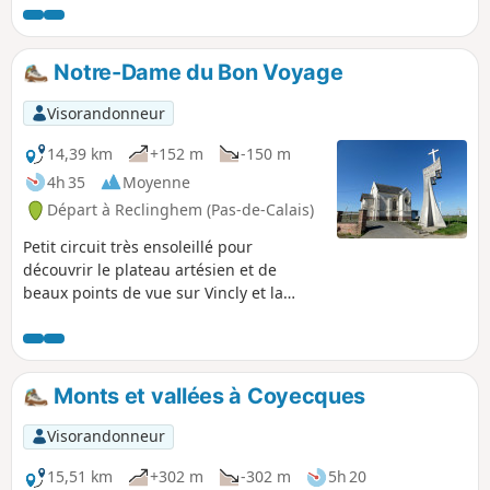
Notre-Dame du Bon Voyage
Visorandonneur
14,39 km
+152 m
-150 m
4h 35
Moyenne
Départ à Reclinghem (Pas-de-Calais)
Petit circuit très ensoleillé pour
découvrir le plateau artésien et de
beaux points de vue sur Vincly et la
vallée de la Lys. Dénivelé moyen, mais
une belle grimpette tout de même. Et en
fin de parcours la descente
panoramique sur Reclinghem.
Monts et vallées à Coyecques
Visorandonneur
15,51 km
+302 m
-302 m
5h 20