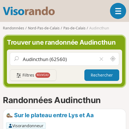
V
O
i
u
s
v
o
Randonnées
Nord-Pas-de-Calais
Pas-de-Calais
Audincthun
r
r
i
a
Trouver une randonnée Audincthun
r
n
l
d
a
o
A
V
n
u
i
a
t
d
v
Filtres
Rechercher
NOUVEAU
o
e
i
u
r
g
r
l
a
d
e
Randonnées Audincthun
t
e
c
i
m
h
o
o
a
Sur le plateau entre Lys et Aa
n
i
m
p
Visorandonneur