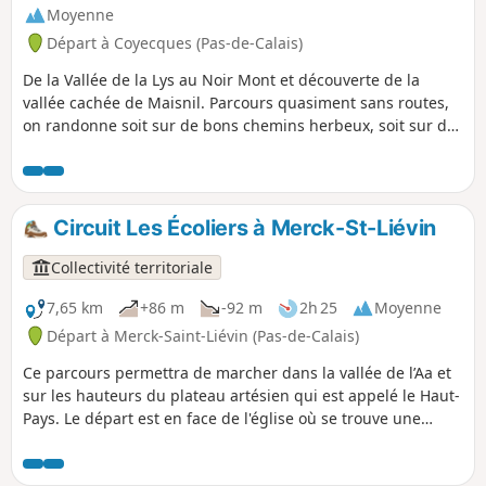
Moyenne
Départ à Coyecques (Pas-de-Calais)
De la Vallée de la Lys au Noir Mont et découverte de la
vallée cachée de Maisnil. Parcours quasiment sans routes,
on randonne soit sur de bons chemins herbeux, soit sur des
chemins vaguement revêtus. Ne cherchez pas les balisages,
il n'y en a pas.
Circuit Les Écoliers à Merck-St-Liévin
Collectivité territoriale
7,65 km
+86 m
-92 m
2h 25
Moyenne
Départ à Merck-Saint-Liévin (Pas-de-Calais)
Ce parcours permettra de marcher dans la vallée de l’Aa et
sur les hauteurs du plateau artésien qui est appelé le Haut-
Pays. Le départ est en face de l'église où se trouve une
chapelle à Saint-Liévin (patron des marins-pêcheurs). Le
randonneur apercevra les vestiges d’anciens moulins à eau,