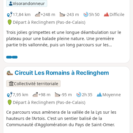
Visorandonneur
17,84 km
+248 m
-243 m
5h 50
Difficile
Départ à Reclinghem (Pas-de-Calais)
Trois jolies grimpettes et une longue déambulation sur le
plateau pour une balade pleine nature. Une première
partie très vallonnée, puis un long parcours sur les
hauteurs avant de redescendre sur Reclinghem avec une
vue magnifique. Cerise sur le gâteau, je propose en
supplément une petite boucle qui fait monter le dénivelé à
plus de 300 m.
Circuit Les Romains à Reclinghem
Collectivité territoriale
7,95 km
+98 m
-95 m
2h 35
Moyenne
Départ à Reclinghem (Pas-de-Calais)
Ce parcours vous amènera de la vallée de la Lys sur les
hauteurs de l’Artois. C'est un sentier balisé de la
Communauté d'Agglomération du Pays de Saint-Omer.