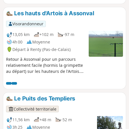
Les hauts d'Artois à Assonval
Visorandonneur
13,05 km
+102 m
-97 m
4h 00
Moyenne
Départ à Renty (Pas-de-Calais)
Retour à Assonval pour un parcours
relativement facile (hormis la grimpette
au départ) sur les hauteurs de l'Artois.
Les trois-quarts de la randonnée se
situent à plus de 150 m d'altitude
(vertigineux !) et se déroulent sur de
bons chemins.
Le Puits des Templiers
Collectivité territoriale
11,56 km
+48 m
-52 m
3h 25
Moyenne