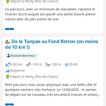
Départ à Renty (Pas-de-Calais)
Ce parcours, avec un minimum de macadam, reprend le
Charles Quint auquel est ajouté une petite boucle pleine
nature avec de jolis points de vue.
De la Turquie au Fond Breton (en moins
de 10 km !)
Visorandonneur
9,34 km
+109 m
-108 m
3h 00
Moyenne
Départ à Renty (Pas-de-Calais)
Petit parcours mais assez physique avec une belle côte et
quelques sentiers très herbeux. Le 12/08/2025 : le sentier
de départ est de nouveau très encombré (ronces et orties).
Ça passe mais il vaut mieux avoir un pantalon ou de bonnes
guêtres et bien sûr un bâton, voire un sécateur.