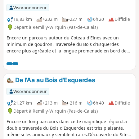
Visorandonneur
19,83 km
+232 m
-227 m
6h 20
Difficile
Départ à Remilly-Wirquin (Pas-de-Calais)
Encore un parcours autour du Coteau d'Elnes avec un
minimum de goudron. Traversée du Bois d'Esquerdes
encore plus agréable et la longue promenade en bord de
rivière est des plus plaisante. Enfin, le passage par le
coteau, surtout par beau temps, est un vrai bonheur (même
si on y souffre un peu !)
De l'Aa au Bois d'Esquerdes
Visorandonneur
21,27 km
+213 m
-216 m
6h 40
Difficile
Départ à Remilly-Wirquin (Pas-de-Calais)
Encore un long parcours dans cette magnifique région.La
double traversée du Bois d'Esquerdes est très plaisante,
même si les animaux y semblent rares.Découverte du Site