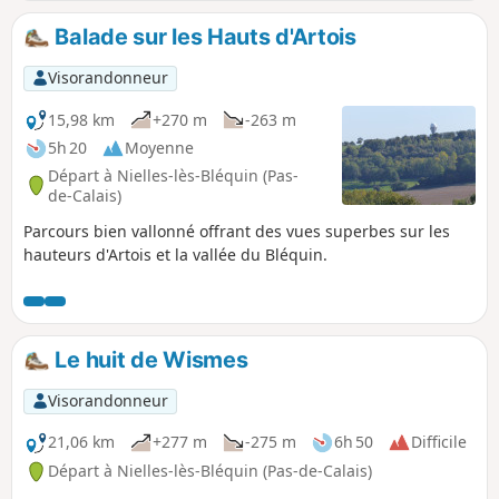
Balade sur les Hauts d'Artois
Visorandonneur
15,98 km
+270 m
-263 m
5h 20
Moyenne
Départ à Nielles-lès-Bléquin (Pas-
de-Calais)
Parcours bien vallonné offrant des vues superbes sur les
hauteurs d'Artois et la vallée du Bléquin.
Le huit de Wismes
Visorandonneur
21,06 km
+277 m
-275 m
6h 50
Difficile
Départ à Nielles-lès-Bléquin (Pas-de-Calais)