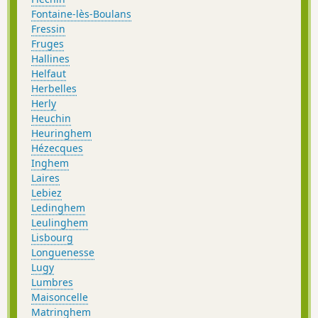
Fontaine-lès-Boulans
Fressin
Fruges
Hallines
Helfaut
Herbelles
Herly
Heuchin
Heuringhem
Hézecques
Inghem
Laires
Lebiez
Ledinghem
Leulinghem
Lisbourg
Longuenesse
Lugy
Lumbres
Maisoncelle
Matringhem