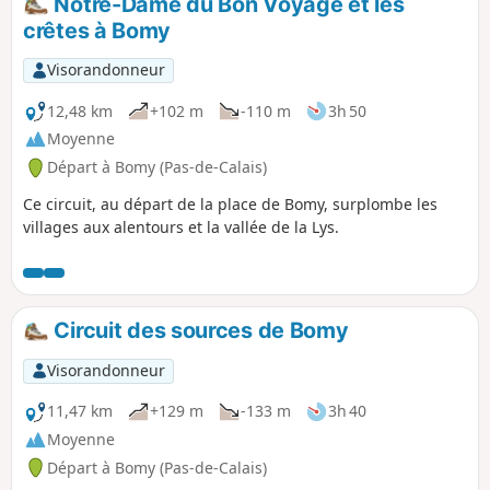
Notre-Dame du Bon Voyage et les
crêtes à Bomy
Visorandonneur
12,48 km
+102 m
-110 m
3h 50
Moyenne
Départ à Bomy (Pas-de-Calais)
Ce circuit, au départ de la place de Bomy, surplombe les
villages aux alentours et la vallée de la Lys.
Circuit des sources de Bomy
Visorandonneur
11,47 km
+129 m
-133 m
3h 40
Moyenne
Départ à Bomy (Pas-de-Calais)