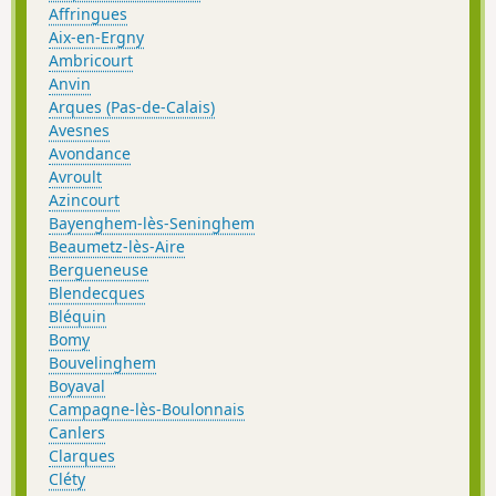
Affringues
Aix-en-Ergny
Ambricourt
Anvin
Arques (Pas-de-Calais)
Avesnes
Avondance
Avroult
Azincourt
Bayenghem-lès-Seninghem
Beaumetz-lès-Aire
Bergueneuse
Blendecques
Bléquin
Bomy
Bouvelinghem
Boyaval
Campagne-lès-Boulonnais
Canlers
Clarques
Cléty