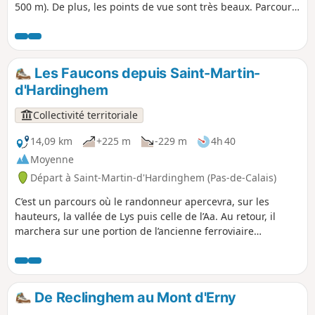
500 m). De plus, les points de vue sont très beaux. Parcours
légèrement modifié en novembre 2019. Tous les chemins
sont très bons le 14 mai 2020 (même si certains sont très
herbeux)
Les Faucons depuis Saint-Martin-
d'Hardinghem
Collectivité territoriale
14,09 km
+225 m
-229 m
4h 40
Moyenne
Départ à Saint-Martin-d'Hardinghem (Pas-de-Calais)
C’est un parcours où le randonneur apercevra, sur les
hauteurs, la vallée de Lys puis celle de l’Aa. Au retour, il
marchera sur une portion de l’ancienne ferroviaire
Calais/Anvin. C’est un sentier balisé de la Communauté
d’Agglomération du Pays de Saint-Omer.
De Reclinghem au Mont d'Erny