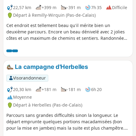
22,57 km
+399 m
-391 m
7h 35
Difficile
Départ à Remilly-Wirquin (Pas-de-Calais)
Cet endroit est tellement beau qu'il mérite bien un
deuxième parcours. Encore un beau dénivelé avec 2 jolies
côtes et un maximum de chemins et sentiers. Randonnée
difficile par temps sec et très difficile en période humide.
La campagne d'Herbelles
Visorandonneur
20,30 km
+181 m
-181 m
6h 20
Moyenne
Départ à Herbelles (Pas-de-Calais)
Parcours sans grandes difficultés sinon la longueur. Le
départ emprunte quelques portions macadamisées (bon
pour la mise en jambes) mais la suite est plus champêtre.
Pour les amateurs, présence de nombreuses chapelles.