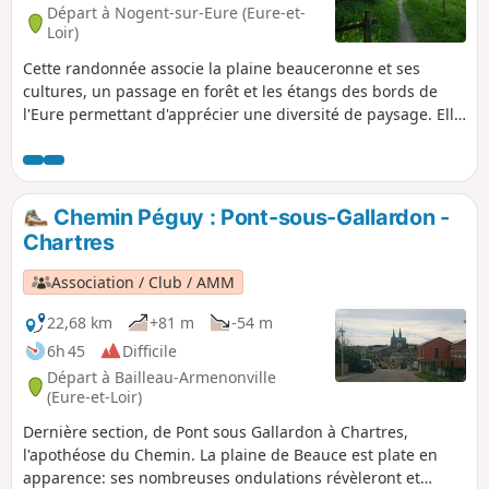
Départ à Nogent-sur-Eure (Eure-et-
Loir)
Cette randonnée associe la plaine beauceronne et ses
cultures, un passage en forêt et les étangs des bords de
l'Eure permettant d'apprécier une diversité de paysage. Elle
ne présente pas de difficulté, le dénivelé est faible.
Chemin Péguy : Pont-sous-Gallardon -
Chartres
Association / Club / AMM
22,68 km
+81 m
-54 m
6h 45
Difficile
Départ à Bailleau-Armenonville
(Eure-et-Loir)
Dernière section, de Pont sous Gallardon à Chartres,
l'apothéose du Chemin. La plaine de Beauce est plate en
apparence: ses nombreuses ondulations révèleront et