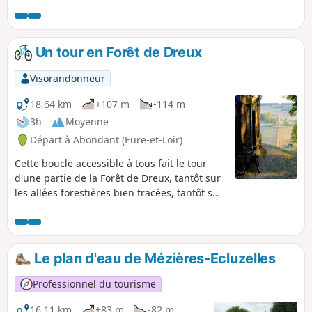
sourire, il porte le nom d’un bois que vous aurez plaisir à
parcourir dans la vallée de l’Eure. Idéal en toute saison,
vous profiterez à la fois du charme du village d’Acquigny et
des palettes de couleurs offertes par une nature préservée.
Un tour en Forêt de Dreux
Visorandonneur
18,64 km
+107 m
-114 m
3h
Moyenne
Départ à Abondant (Eure-et-Loir)
Cette boucle accessible à tous fait le tour
d'une partie de la Forêt de Dreux, tantôt sur
les allées forestières bien tracées, tantôt sur
le rebord du coteau au dessus de la vallée
de l'Eure mais en évitant toute dénivellation
importante et passe par quelques lieux
caractéristiques de cette forêt.
Le plan d'eau de Mézières-Ecluzelles
Professionnel du tourisme
16,11 km
+83 m
-82 m