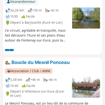
Visorandonneur
24,26 km
+50 m
-42 m
1h30
Facile
Départ à Barjouville (Eure-et-Loir)
Ce circuit, agréable et tranquille, nous
fait découvrir l'Eure et ses plans d'eau
autour de Fontenay-sur-Eure, puis la
plaine de la Beauce, avec les flèches de
la Cathédrale de Chartes dans le
lointain.
Boucle du Mesnil Ponceau
Association / Club / AMM
5,39 km
+46 m
-46 m
1h 40
Facile
Départ à Villemeux-sur-Eure (Eure-
et-Loir)
Le Mesnil Ponceau, est un lieu-dit de la commune de