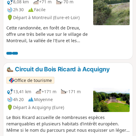
8,08 km
+71 m
-70 m
2h 30
Facile
Départ à Montreuil (Eure-et-Loir)
Cette randonnée, en forêt de Dreux,
offre une très belle vue sur le village de
Montreuil, la vallée de l'Eure et les
arcades du siphon de l'Eure, aqueduc
de l'Avre alimentant en eau potable la
ville de Paris. Venez découvrir un
itinéraire de randonnée en forêt
Circuit du Bois Ricard à Acquigny
domaniale de Dreux, après un effort
sportif, pour monter sur le coteau par
Office de tourisme
une sente très agréable, après avoir
passé le pont sur l'Eure.
13,41 km
+171 m
-171 m
4h 20
Moyenne
Départ à Acquigny (Eure)
Le Bois Ricard accueille de nombreuses espèces
remarquables et plusieurs habitats d’intérêt européen.
Même si le nom du parcours peut nous esquisser un léger