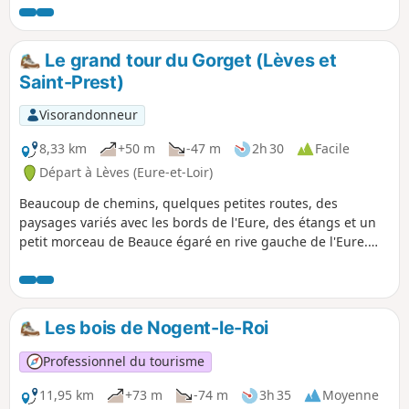
Le grand tour du Gorget (Lèves et
Saint-Prest)
Visorandonneur
8,33 km
+50 m
-47 m
2h 30
Facile
Départ à Lèves (Eure-et-Loir)
Beaucoup de chemins, quelques petites routes, des
paysages variés avec les bords de l'Eure, des étangs et un
petit morceau de Beauce égaré en rive gauche de l'Eure.
Une petite randonnée agréable s'il n'a pas trop plu les jours
précédents (ou si vous aimez la boue).
Les bois de Nogent-le-Roi
Professionnel du tourisme
11,95 km
+73 m
-74 m
3h 35
Moyenne