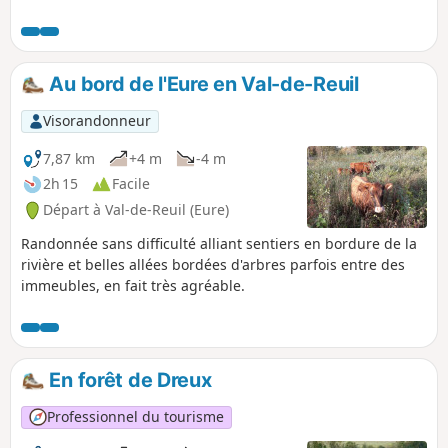
dissimuleront tour à tour les flèches et la nef de la
Cathédrale. Le Chemin Charles Péguy a été créé par l'Amitié
Charles Péguy avec le concours de toutes les municipalités
traversées et le soutien du Conseil Départemental d' Eure-
Au bord de l'Eure en Val-de-Reuil
et-Loir.
Visorandonneur
7,87 km
+4 m
-4 m
2h 15
Facile
Départ à Val-de-Reuil (Eure)
Randonnée sans difficulté alliant sentiers en bordure de la
rivière et belles allées bordées d'arbres parfois entre des
immeubles, en fait très agréable.
En forêt de Dreux
Professionnel du tourisme