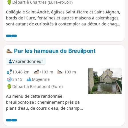
Départ à Chartres (Eure-et-Loir)
Collégiale Saint-André, églises Saint-Pierre et Saint-Aignan,
bords de l'Eure, fontaines et autres maisons à colombages
sont autant de curiosités à contempler au détour de chaque
petite rue de Chartres... avec, en point de mire, la
cathédrale ! Cette balade intra-muros emprunte les petites
rues de la basse ville de Chartres en longeant l'Eure à la
découverte du patrimoine bâti bien restauré. Dans la ville
Par les hameaux de Breuilpont
haute, la cathédrale domine et impose la richesse de son
style.
Visorandonneur
10,48 km
+103 m
-103 m
3h 15
Moyenne
Départ à Breuilpont (Eure)
Au menu de cette randonnée
breuilpontoise : cheminement près de
plans d'eau, de cours d'eau, de champs,
vallons et sous-bois et découverte du
patrimoine local.