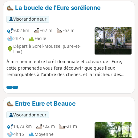
La boucle de l'Eure sorélienne
Visorandonneur
9,02 km
+67 m
-67 m
2h 45
Facile
Départ à Sorel-Moussel (Eure-et-
Loir)
À mi-chemin entre forêt domaniale et coteaux de l'Eure,
cette promenade vous fera découvrir quelques lieux
remarquables à l'ombre des chênes, et la fraîcheur des
rivages. Vous longerez le château et traverserez le vieux
Sorel, pour ensuite cheminer sur l'ancienne voie ferrée (voie
verte) vers Marcilly-sur-Eure.
Entre Eure et Beauce
Visorandonneur
14,73 km
+22 m
-21 m
4h 15
Moyenne