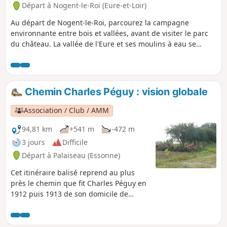
Départ à Nogent-le-Roi (Eure-et-Loir)
Au départ de Nogent-le-Roi, parcourez la campagne
environnante entre bois et vallées, avant de visiter le parc
du château. La vallée de l'Eure et ses moulins à eau se
découvrent tranquillement. Les maisons à pans de bois
caractérisent l'architecture particulière de Nogent-le-Roi.
Entre parc du château et Bois de Ruffin, le promeneur
passera du paysage urbain au paysage rural très varié.
Chemin Charles Péguy : vision globale
Association / Club / AMM
94,81 km
+541 m
-472 m
3 jours
Difficile
Départ à Palaiseau (Essonne)
Cet itinéraire balisé reprend au plus
près le chemin que fit Charles Péguy en
1912 puis 1913 de son domicile de
Lozère (Palaiseau) à Chartres, en
passant par Dourdan . L'itinéraire
pédestre représente 94 kilomètres,