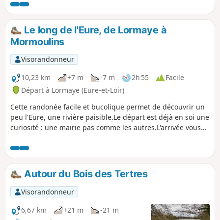
avant de passer dans la vallée de l'Eure pour
revenir en longeant la rivière. Pique-nique
recommandé au bord de l'Eure, ou à la gare
Le long de l'Eure, de Lormaye à
de Saint-Piat s'il pleut.
Mormoulins
Visorandonneur
10,23 km
+7 m
-7 m
2h 55
Facile
Départ à Lormaye (Eure-et-Loir)
Cette randonée facile et bucolique permet de découvrir un
peu l'Eure, une rivière paisible.Le départ est déjà en soi une
curiosité : une mairie pas comme les autres.L'arrivée vous
invite dans la jolie petite ville de Nogent-le-Roi, avec ses
vieilles maisons à colombage.
Autour du Bois des Tertres
Visorandonneur
6,67 km
+21 m
-21 m