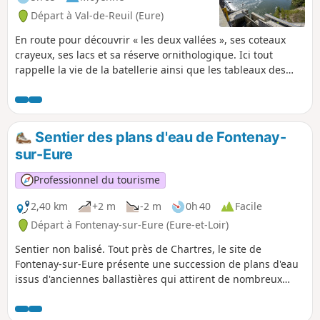
Départ à Val-de-Reuil (Eure)
En route pour découvrir « les deux vallées », ses coteaux
crayeux, ses lacs et sa réserve ornithologique. Ici tout
rappelle la vie de la batellerie ainsi que les tableaux des
peintres impressionnistes. Au long de cette promenade,
vous serez impressionné par le barrage crachant d’une
force incroyable des mètres cubes d’eau puis vous laisserez
place à la douceur de vivre le long du chemin du halage où
Sentier des plans d'eau de Fontenay-
chaque maisonnette possède sa petite terrasse sur la Seine.
sur-Eure
C’est d’ailleurs ici que Michèle Ratel, artiste peintre post
impressionniste, a choisi d’y installer ses chevalets et sa
Professionnel du tourisme
galerie de peinture.
2,40 km
+2 m
-2 m
0h 40
Facile
Départ à Fontenay-sur-Eure (Eure-et-Loir)
Sentier non balisé. Tout près de Chartres, le site de
Fontenay-sur-Eure présente une succession de plans d'eau
issus d'anciennes ballastières qui attirent de nombreux
oiseaux d'eau. Le site intègre l'Espace Naturel Sensible de la
Vallée de l'Eure.