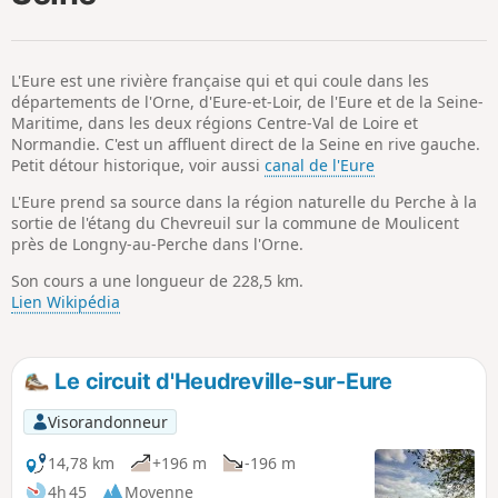
p
L'Eure est une rivière française qui et qui coule dans les
départements de l'Orne, d'Eure-et-Loir, de l'Eure et de la Seine-
Maritime, dans les deux régions Centre-Val de Loire et
Normandie. C'est un affluent direct de la Seine en rive gauche.
Petit détour historique, voir aussi
canal de l'Eure
L'Eure prend sa source dans la région naturelle du Perche à la
sortie de l'étang du Chevreuil sur la commune de Moulicent
près de Longny-au-Perche dans l'Orne.
Son cours a une longueur de 228,5 km.
Lien Wikipédia
Le circuit d'Heudreville-sur-Eure
Visorandonneur
14,78 km
+196 m
-196 m
4h 45
Moyenne