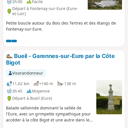
2h 00
Facile
Départ à Fontenay-sur-Eure (Eure-
et-Loir)
Petite boucle autour du Bois des Tertres et des étangs de
Fontenay-sur-Eure.
Bueil - Garennes-sur-Eure par la Côte
Bigot
Visorandonneur
11,62 km
+140 m
-138 m
3h 45
Moyenne
Départ à Bueil (Eure)
Balade vallonnée dominant la vallée de
l'Eure, avec un grimpette sympathique pour
accéder à la côte Bigot et une autre dans le
Bois de Garennes.