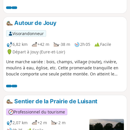
Croisilles, nous avons la chance d’avoir des plaines et des
bois. Cette balade découverte permet de découvrir la faune
et la flore locales ainsi que le patrimoine du village. Le
circuit permet de rejoindre le GR® de Pays Vallée de l'Eure
Autour de Jouy
dans le Bois de Ruffin.
Visorandonneur
6,82 km
+42 m
-38 m
2h 05
Facile
Départ à Jouy (Eure-et-Loir)
Une marche variée : bois, champs, village (route), rivière,
moulins à eau, église, etc. Cette promenade tranquille en
boucle comporte une seule petite montée. On atteint le
départ en voiture à l'entrée du bourg. On peut aussi
rejoindre la randonnée depuis la Gare de Jouy (700 m) : voir
en Informations Pratiques.
Sentier de la Prairie de Luisant
Professionnel du tourisme
2,07 km
+2 m
-2 m