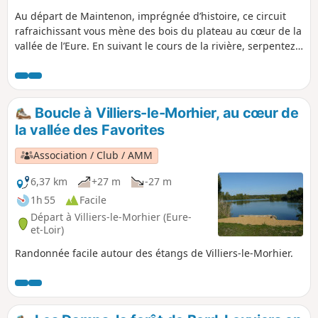
Au départ de Maintenon, imprégnée d’histoire, ce circuit
rafraichissant vous mène des bois du plateau au cœur de la
vallée de l’Eure. En suivant le cours de la rivière, serpentez
entre les très nombreux étangs de la vallée. Au détour, vous
attend, peut-être, un groupe d’oies bernache ou un cygne.
Boucle à Villiers-le-Morhier, au cœur de
la vallée des Favorites
Association / Club / AMM
6,37 km
+27 m
-27 m
1h 55
Facile
Départ à Villiers-le-Morhier (Eure-
et-Loir)
Randonnée facile autour des étangs de Villiers-le-Morhier.