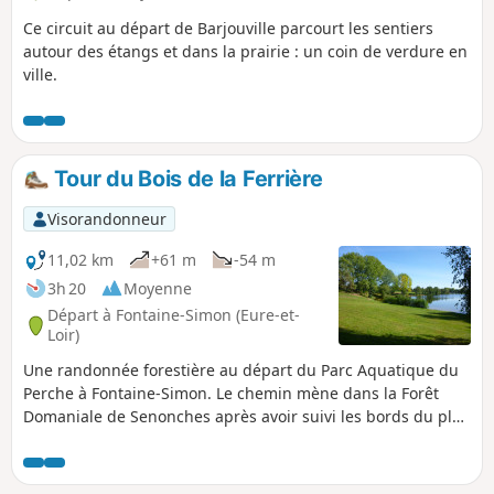
Ce circuit au départ de Barjouville parcourt les sentiers
autour des étangs et dans la prairie : un coin de verdure en
ville.
Tour du Bois de la Ferrière
Visorandonneur
11,02 km
+61 m
-54 m
3h 20
Moyenne
Départ à Fontaine-Simon (Eure-et-
Loir)
Une randonnée forestière au départ du Parc Aquatique du
Perche à Fontaine-Simon. Le chemin mène dans la Forêt
Domaniale de Senonches après avoir suivi les bords du plan
d'eau. Un sentier pittoresque le long de l'ancienne voie
ferrée, une longue ligne forestière puis un chemin qui
dévale dans la Tourbière des Froux, conduisent à ce site