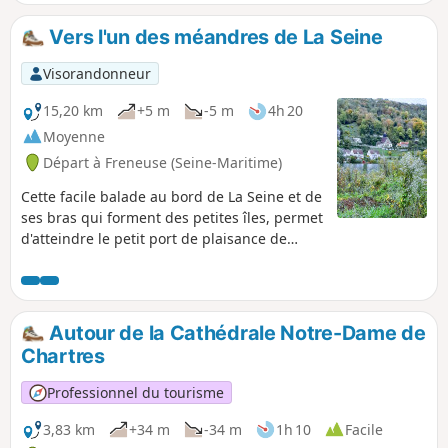
Vers l'un des méandres de La Seine
Visorandonneur
15,20 km
+5 m
-5 m
4h 20
Moyenne
Départ à Freneuse (Seine-Maritime)
Cette facile balade au bord de La Seine et de
ses bras qui forment des petites îles, permet
d'atteindre le petit port de plaisance de
Saint Aubin Les Elbeuf. Le cheminement se
poursuit jusqu'au méandre faisant face à
l'église Saint Georges d'Orival et ses falaises.
Autour de la Cathédrale Notre-Dame de
Chartres
Professionnel du tourisme
3,83 km
+34 m
-34 m
1h 10
Facile