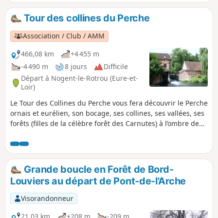
Tour des collines du Perche
Association / Club / AMM
466,08 km
+4 455 m
-4 490 m
8 jours
Difficile
Départ à Nogent-le-Rotrou (Eure-et-
Loir)
Le Tour des Collines du Perche vous fera découvrir le Perche
ornais et eurélien, son bocage, ses collines, ses vallées, ses
forêts (filles de la célèbre forêt des Carnutes) à l’ombre de
ses nombreux manoirs, églises, chapelles et de mille autres
endroits. Vous serez certainement étonnés de la diversité
des paysages que vous traverserez au cours d'un périple
qui vous fera passer par des villes ou villages étapes
Grande boucle en Forêt de Bord-
typiquement percherons et chargés d’histoire.
Louviers au départ de Pont-de-l'Arche
Visorandonneur
21,03 km
+208 m
-209 m