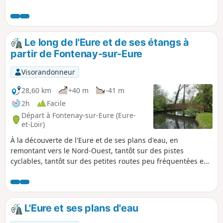
essentiellement forestier, le parcours
fait ensuite traverser la vallée de l'Eure,
passant près du parc aquatique de
Fontaine-Simon, halte rafraichissante
Le long de l'Eure et de ses étangs à
possible. La gare de La Loupe permet
partir de Fontenay-sur-Eure
un retour rapide vers Paris-
Montparnasse.
Visorandonneur
28,60 km
+40 m
-41 m
2h
Facile
Départ à Fontenay-sur-Eure (Eure-
et-Loir)
À la découverte de l'Eure et de ses plans d'eau, en
remontant vers le Nord-Ouest, tantôt sur des pistes
cyclables, tantôt sur des petites routes peu fréquentées en
semaine. Emplacement d'ancien moulin, Château de
Blanville, petits villages, lavoirs, mémorial Jean Moulin
jalonnent cet itinéraire.
L'Eure et ses plans d'eau