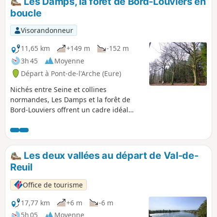
Les Damps, la forêt de Bord-Louviers en
boucle
Visorandonneur
11,65 km
+149 m
-152 m
3h 45
Moyenne
Départ à Pont-de-l'Arche (Eure)
Nichés entre Seine et collines
normandes, Les Damps et la forêt de
Bord-Louviers offrent un cadre idéal
pour une randonnée nature. Entre
chemins boisés, points de vue paisibles
et ambiance forestière, ce parcours
invite à la détente et à la découverte
Les deux vallées au départ de Val-de-
d’un patrimoine naturel préservé. Une
Reuil
balade parfaite pour s’évader et profiter
du calme de la région.
Office de tourisme
17,77 km
+6 m
-6 m
5h 05
Moyenne