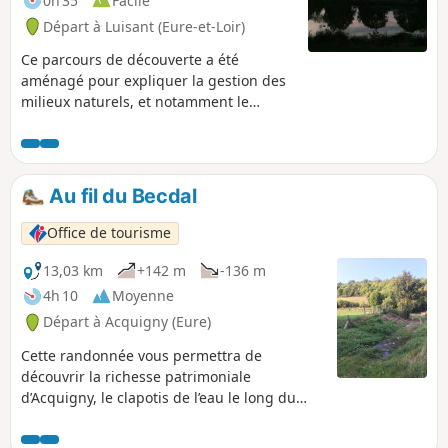
0h 35
Facile
Départ à Luisant (Eure-et-Loir)
Ce parcours de découverte a été
aménagé pour expliquer la gestion des
milieux naturels, et notamment le
pâturage par des chevaux dans ces
prairies de fond de vallée de l'Eure. Le
site intègre l'espace naturel sensible de
la vallée de l'Eure.
Au fil du Becdal
Office de tourisme
13,03 km
+142 m
-136 m
4h 10
Moyenne
Départ à Acquigny (Eure)
Cette randonnée vous permettra de
découvrir la richesse patrimoniale
d’Acquigny, le clapotis de l’eau le long du
Becdal et le charme pittoresque du manoir
qui le jouxte. Vous rencontrerez