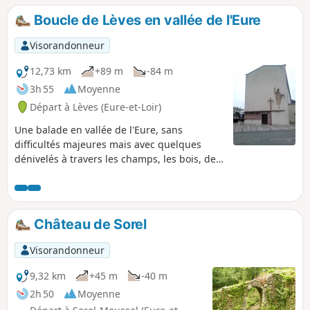
jalonnés de balises Bleues et Blanches.
Boucle de Lèves en vallée de l'Eure
Le Chemin a été créé par l' Amitié
Charles Péguy. Il a bénéficié du
Visorandonneur
concours du Conseil Général d'Eure-et-
Loir. C'est à Visorando que l'on doit sa
12,73 km
+89 m
-84 m
première publication sur Internet.
3h 55
Moyenne
Départ à Lèves (Eure-et-Loir)
Une balade en vallée de l'Eure, sans
difficultés majeures mais avec quelques
dénivelés à travers les champs, les bois, des
chemins pierreux et herbeux et puis un peu
de bitume et quelques habitations aussi.
C'est une promenade qui peut également se
faire à VTT ou et VTC.
Château de Sorel
Visorandonneur
9,32 km
+45 m
-40 m
2h 50
Moyenne