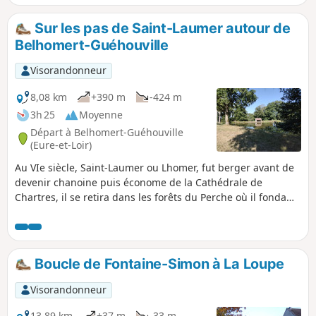
Sur les pas de Saint-Laumer autour de
Belhomert-Guéhouville
Visorandonneur
8,08 km
+390 m
-424 m
3h 25
Moyenne
Départ à Belhomert-Guéhouville
(Eure-et-Loir)
Au VIe siècle, Saint-Laumer ou Lhomer, fut berger avant de
devenir chanoine puis économe de la Cathédrale de
Chartres, il se retira dans les forêts du Perche où il fonda
deux ermitages : il s'installa d'abord en l'an 558 en ces lieux
nommés ensuite Beatus Launomarus, puis, 12 ans plus
tard, alla s'établir sur les rives de la Corbionne près de
Moutiers-au-Perche.Cette boucle propose de parcourir les
Boucle de Fontaine-Simon à La Loupe
alentours de Belhomert sur les pas du saint homme.
Passant d'abord devant l'entrée de l'abbaye qui succéda au
Visorandonneur
premier prieuré, le circuit suit les bords de l'Eure. Il atteint
l'orée de la Forêt de Senonches où des arbres étaient
13,89 km
+37 m
-33 m