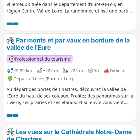
Villemeux située dans le département d‘Eure-et-Loir, en
région Centre-Val-de-Loire. La randonnée utilise une partie
du GR® de Pays Vallée de l’Eure et permet d'avoir une belle
vue sur la vallée.
Par monts et par vaux en bordure de la
vallée de l’Eure
Professionnel du tourisme
42,89 km
+222 m
-224 m
5h
Difficile
Départ à Lèves (Eure-et-Loir)
Au départ des portes de Chartres, découvrez la vallée de
l’Eure du haut de ses coteaux. Profitez des panoramas sur la
rivière, ses prairies et ses étangs. Et si l’envie vous vient,
poursuivez votre chemin jusqu’à Maintenon pour passer
sous son aqueduc et son château.
Les vues sur la Cathédrale Notre-Dame
de Chartres