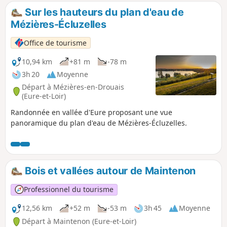
naturel protégé abritant des espèces végétales et animales
Sur les hauteurs du plan d'eau de
rares. Par hameaux et étangs, retour à la Ferrière, site
Mézières-Écluzelles
d'anciennes extractions de minerai de fer.
Office de tourisme
10,94 km
+81 m
-78 m
3h 20
Moyenne
Départ à Mézières-en-Drouais
(Eure-et-Loir)
Randonnée en vallée d'Eure proposant une vue
panoramique du plan d'eau de Mézières-Écluzelles.
Bois et vallées autour de Maintenon
Professionnel du tourisme
12,56 km
+52 m
-53 m
3h 45
Moyenne
Départ à Maintenon (Eure-et-Loir)