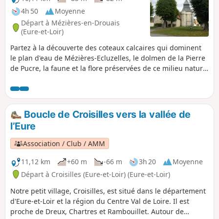
4h 50
Moyenne
Départ à Mézières-en-Drouais
(Eure-et-Loir)
Partez à la découverte des coteaux calcaires qui dominent
le plan d'eau de Mézières-Ecluzelles, le dolmen de la Pierre
de Pucre, la faune et la flore préservées de ce milieu naturel
départemental.
Boucle de Croisilles vers la vallée de
l’Eure
Association / Club / AMM
11,12 km
+60 m
-66 m
3h 20
Moyenne
Départ à Croisilles (Eure-et-Loir) (Eure-et-Loir)
Notre petit village, Croisilles, est situé dans le département
d'Eure-et-Loir et la région du Centre Val de Loire. Il est
proche de Dreux, Chartres et Rambouillet. Autour de