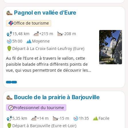
certainement quelques animaux à la croisée
des chemins.
Pagnol en vallée d'Eure
Office de tourisme
15,48 km
+215 m
-208 m
5h 00
Moyenne
Départ à La Croix-Saint-Leufroy (Eure)
Au fil de l’Eure et à travers le vallon, cette
paisible balade offrira différents points de
vue, qui vous permettront de découvrir les
facettes de cette vallée où Marcel Pagnol et
son épouse eurent le coup de foudre pour un
vieux moulin.
Boucle de la prairie à Barjouville
Professionnel du tourisme
5,35 km
+14 m
-15 m
1h 35
Facile
Départ à Barjouville (Eure-et-Loir)