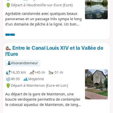
Départ à Heudreville-sur-Eure (Eure)
Agréable randonnée avec quelques beaux
panoramas et un passage très sympa le long
d'un domaine de pêche à la ligne. Un bon
circuit pour découvrir ce joli coin de l'Eure.
Entre le Canal Louis XIV et la Vallée de
l'Eure
Visorandonneur
16,35 km
+45 m
-51 m
4h 50
Moyenne
Départ à Maintenon (Eure-et-Loir)
Au départ de la gare de Maintenon, une
boucle verdoyante permettra de contempler
le colossal aqueduc de Maintenon, de longer
le canal Louis XIV sur plusieurs kilomètres