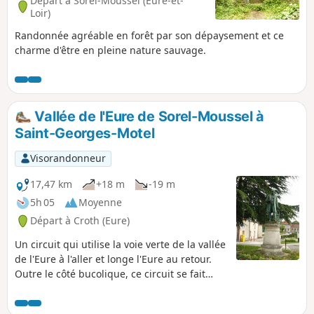
Départ à Sorel-Moussel (Eure-et-
Loir)
Randonnée agréable en forêt par son dépaysement et ce
charme d'être en pleine nature sauvage.
Vallée de l'Eure de Sorel-Moussel à
Saint-Georges-Motel
Visorandonneur
17,47 km
+18 m
-19 m
5h 05
Moyenne
Départ à Croth (Eure)
Un circuit qui utilise la voie verte de la vallée
de l'Eure à l'aller et longe l'Eure au retour.
Outre le côté bucolique, ce circuit se fait
entièrement sans rencontrer la moindre
trace de boue.