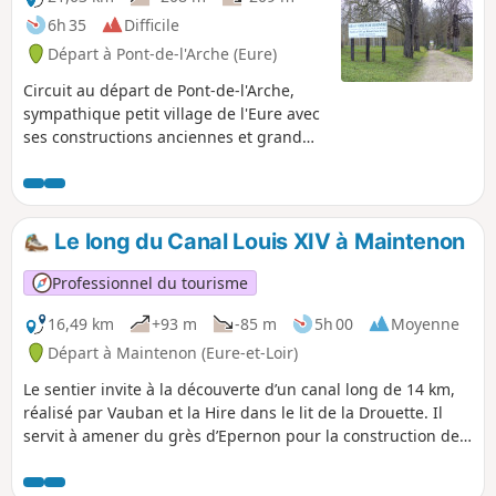
6h 35
Difficile
Départ à Pont-de-l'Arche (Eure)
Circuit au départ de Pont-de-l'Arche,
sympathique petit village de l'Eure avec
ses constructions anciennes et grand
bol d'air en Forêt Domaniale de Bord-
Louviers.
Le long du Canal Louis XIV à Maintenon
Professionnel du tourisme
16,49 km
+93 m
-85 m
5h 00
Moyenne
Départ à Maintenon (Eure-et-Loir)
Le sentier invite à la découverte d’un canal long de 14 km,
réalisé par Vauban et la Hire dans le lit de la Drouette. Il
servit à amener du grès d’Epernon pour la construction de
l’aqueduc de Maintenon.