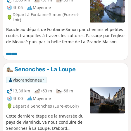
encore récemment l'objet de rituels étranges.Après avoir
4h 05
Moyenne
dominé la vallée à la sortie de la forêt, le circuit passe par le
Départ à Fontaine-Simon (Eure-et-
charmant Étang de Fontaine-Aubert, toponyme rappelant,
Loir)
comme à Fontaine-Simon ou aux Ressuintes, que de
Boucle au départ de Fontaine-Simon par chemins et petites
nombreux lieux de culte païens avaient été établis près des
routes tranquilles à travers les cultures. Passage par l'église
sources avant d'être christianisés par de pieux ermites.
de Meaucé puis par la belle ferme de La Grande Maison
entourée de douves encore en eau.
Senonches - La Loupe
Visorandonneur
13,36 km
+63 m
-66 m
4h 00
Moyenne
Départ à Senonches (Eure-et-Loir)
Cette dernière étape de la traversée du
pays de Vlaminck, va nous conduire de
Senonches à La Loupe. D'abord