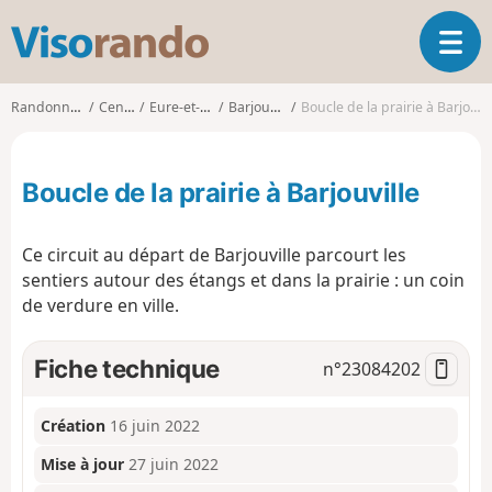
V
O
i
u
s
v
o
Randonnées
Centre
Eure-et-Loir
Barjouville
Boucle de la prairie à Barjouville
r
r
i
a
r
n
Boucle de la prairie à Barjouville
l
d
a
o
n
Ce circuit au départ de Barjouville parcourt les
a
sentiers autour des étangs et dans la prairie : un coin
v
de verdure en ville.
i
g
a
Fiche technique
n°
23084202
t
i
o
Création
16 juin 2022
n
Mise à jour
27 juin 2022