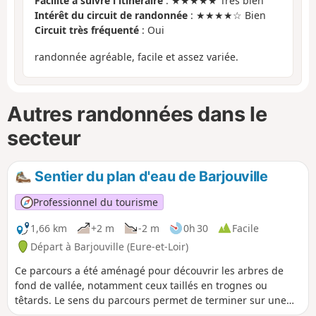
Facilité à suivre l'itinéraire
: ★★★★★ Très bien
Intérêt du circuit de randonnée
: ★★★★☆ Bien
Circuit très fréquenté
: Oui
randonnée agréable, facile et assez variée.
Autres randonnées dans le
secteur
Sentier du plan d'eau de Barjouville
Professionnel du tourisme
1,66 km
+2 m
-2 m
0h 30
Facile
Départ à Barjouville (Eure-et-Loir)
Ce parcours a été aménagé pour découvrir les arbres de
fond de vallée, notamment ceux taillés en trognes ou
têtards. Le sens du parcours permet de terminer sur une
aire de jeux. Le site intègre l'Espace Naturel Sensible de la