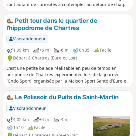
sont autant de curiosités à contempler au détour de chaque
petite rue de Chartres... avec, en point de mire, la
cathédrale ! Cette balade intra-muros emprunte les petites
Petit tour dans le quartier de
rues de la basse ville de Chartres en longeant l'Eure à la
l'hippodrome de Chartres
découverte du patrimoine bâti bien restauré. Dans la ville
haute, la cathédrale domine et impose la richesse de son
Visorandonneur
style.
1,99 km
+6 m
-6 m
0h 35
Facile
Départ à Chartres (Eure-et-Loir)
C'est une petite balade réalisable en peu de temps en
périphérie de Chartres expérimentée lors de la journée
"Endo Sport" organisée par la Maison Sport Santé d'Eure-et-
Loir. Le trajet est plat et sécurisé.
Le Polissoir du Puits de Saint-Martin
Visorandonneur
4,02 km
+4 m
-4 m
1h 10
Facile
Départ à Corancez (Eure-et-Loir)