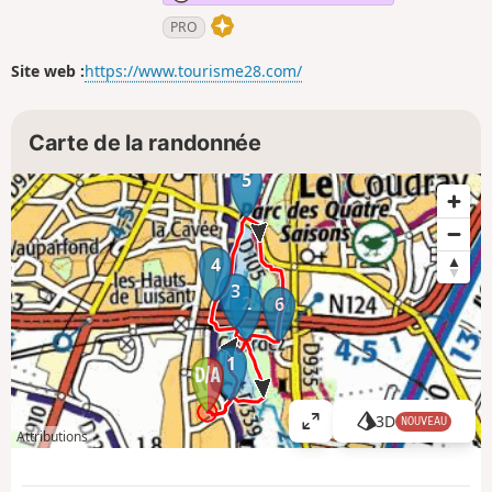
PRO
Site web :
https://www.tourisme28.com/
Carte de la randonnée
5
4
3
2
6
1
3D
NOUVEAU
A
Attributions
ff
i