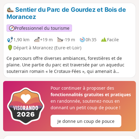
Vallée de l'Eure.
Sentier du Parc de Gourdez et Bois de
Morancez
Professionnel du tourisme
1,90 km
+19 m
-19 m
0h 35
Facile
Départ à Morancez (Eure-et-Loir)
Ce parcours offre diverses ambiances, forestières et de
plaine. Une partie du parc est traversée par un aqueduc
souterrain romain « le Crotaux-Fées », qui amenait à
Chartres l’eau des sources d’Houdouenne. Le site intègre
l'Espace Naturel Sensible de la Vallée de l'Eure.
Pour continuer à proposer des
fonctionnalités gratuites et pratiques
en randonnée, soutenez-nous en
donnant un petit coup de pouce !
Je donne un coup de pouce