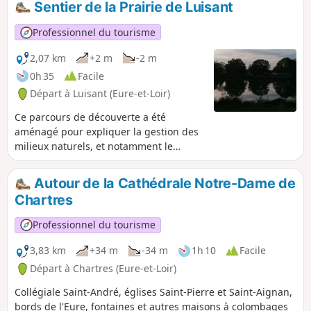
Sentier de la Prairie de Luisant
Professionnel du tourisme
2,07 km
+2 m
-2 m
0h 35
Facile
Départ à Luisant (Eure-et-Loir)
Ce parcours de découverte a été
aménagé pour expliquer la gestion des
milieux naturels, et notamment le
pâturage par des chevaux dans ces
prairies de fond de vallée de l'Eure. Le
Autour de la Cathédrale Notre-Dame de
site intègre l'espace naturel sensible de
Chartres
la vallée de l'Eure.
Professionnel du tourisme
3,83 km
+34 m
-34 m
1h 10
Facile
Départ à Chartres (Eure-et-Loir)
Collégiale Saint-André, églises Saint-Pierre et Saint-Aignan,
bords de l'Eure, fontaines et autres maisons à colombages