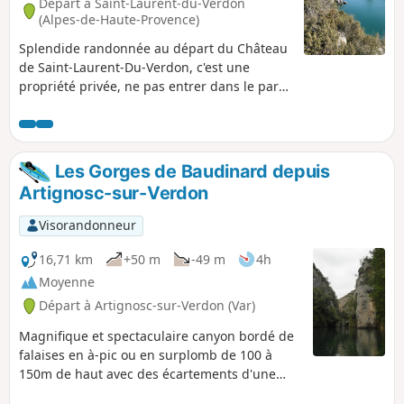
Départ à Saint-Laurent-du-Verdon
(Alpes-de-Haute-Provence)
Splendide randonnée au départ du Château
de Saint-Laurent-Du-Verdon, c'est une
propriété privée, ne pas entrer dans le parc
du château. Vous vous baladerez sur des
chemins forestiers, longerez une partie des
gorges du Verdon, une partie du Lac
d'Artignosc, mais aussi de magnifiques
Les Gorges de Baudinard depuis
prairies verdoyantes et champs de lavande
Artignosc-sur-Verdon
en fleurs, de la mi Juin à la mi-Juillet. C'est
une randonnée facile, idéale pour les
Visorandonneur
marcheurs débutants et occasionnels
16,71 km
+50 m
-49 m
4h
Moyenne
Départ à Artignosc-sur-Verdon (Var)
Magnifique et spectaculaire canyon bordé de
falaises en à-pic ou en surplomb de 100 à
150m de haut avec des écartements d'une
dizaine de mètres. Ce canyon, très sauvage,