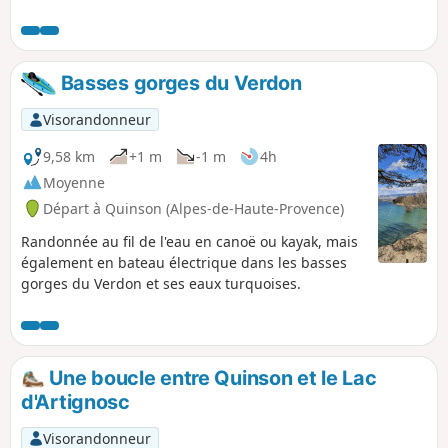
Obscur. En fin de balade, une pause fraîcheur dans l'Argens
fera le plus grand bien.
Basses gorges du Verdon
Visorandonneur
9,58 km
+1 m
-1 m
4h
Moyenne
Départ à Quinson (Alpes-de-Haute-Provence)
Randonnée au fil de l'eau en canoë ou kayak, mais
également en bateau électrique dans les basses
gorges du Verdon et ses eaux turquoises.
Une boucle entre Quinson et le Lac
d'Artignosc
Visorandonneur