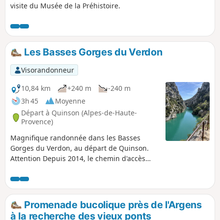
visite du Musée de la Préhistoire.
Les Basses Gorges du Verdon
Visorandonneur
10,84 km
+240 m
-240 m
3h 45
Moyenne
Départ à Quinson (Alpes-de-Haute-
Provence)
Magnifique randonnée dans les Basses
Gorges du Verdon, au départ de Quinson.
Attention Depuis 2014, le chemin d'accès
direct à la chapelle est interdit à cause d'un
éboulement, il faut la contourner par le Sud.
Le tracé ainsi que le descriptif tiennent
compte de cette interdiction. Le circuit est
Promenade bucolique près de l'Argens
interdit aux chiens.
à la recherche des vieux ponts