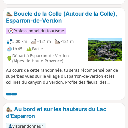
Boucle de la Colle (Autour de la Colle),
Esparron-de-Verdon
Professionnel du tourisme
5,00 km
+121 m
-121 m
1h 45
Facile
Départ à Esparron-de-Verdon
(Alpes-de-Haute-Provence)
Au cours de cette randonnée, tu seras récompensé par de
superbes vues sur le village d'Esparron-de-Verdon et les
collines du canyon du Verdon. Profite des fleurs, des
papillons et des oliviers, et visite le château et l'église du
village (facultatif).
Au bord et sur les hauteurs du Lac
d'Esparron
Visorandonneur