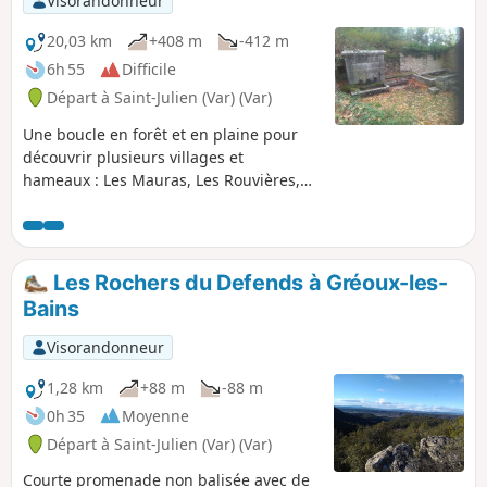
Visorandonneur
20,03 km
+408 m
-412 m
6h 55
Difficile
Départ à Saint-Julien (Var) (Var)
Une boucle en forêt et en plaine pour
découvrir plusieurs villages et
hameaux : Les Mauras, Les Rouvières,
Saint-Pierre, les hauteurs de Saint-Julien
et un retour par le Pas de Colle et le Clos
du Loup.
Les Rochers du Defends à Gréoux-les-
Bains
Visorandonneur
1,28 km
+88 m
-88 m
0h 35
Moyenne
Départ à Saint-Julien (Var) (Var)
Courte promenade non balisée avec de