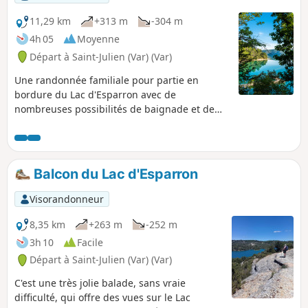
11,29 km
+313 m
-304 m
4h 05
Moyenne
Départ à Saint-Julien (Var) (Var)
Une randonnée familiale pour partie en
bordure du Lac d'Esparron avec de
nombreuses possibilités de baignade et de
pique-nique. La deuxième partie de la
randonnée se fait en grande partie en sous-
bois avec des vues sur le Lac d'Esparron. Cette
randonnée est globalement très ombragée.
Balcon du Lac d'Esparron
Visorandonneur
8,35 km
+263 m
-252 m
3h 10
Facile
Départ à Saint-Julien (Var) (Var)
C'est une très jolie balade, sans vraie
difficulté, qui offre des vues sur le Lac