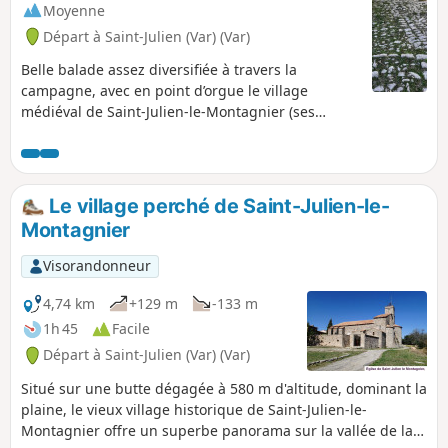
Moyenne
Départ à Saint-Julien (Var) (Var)
Belle balade assez diversifiée à travers la
campagne, avec en point d’orgue le village
médiéval de Saint-Julien-le-Montagnier (ses
chapelles, ses moulins, son église et son
panorama à 360° sur la Provence).
Le village perché de Saint-Julien-le-
Montagnier
Visorandonneur
4,74 km
+129 m
-133 m
1h 45
Facile
Départ à Saint-Julien (Var) (Var)
Situé sur une butte dégagée à 580 m d'altitude, dominant la
plaine, le vieux village historique de Saint-Julien-le-
Montagnier offre un superbe panorama sur la vallée de la