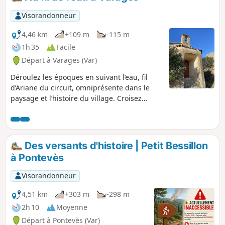
majoritairement sur route afin d'effectuer une boucle.
Visorandonneur
4,46 km
+109 m
-115 m
1h 35
Facile
Départ à Varages (Var)
Déroulez les époques en suivant l’eau, fil
d’Ariane du circuit, omniprésente dans le
paysage et l’histoire du village. Croisez
fontaines, anciens moulins, canaux,
ruisseaux, lavoirs et remontez à la source de
la Foux. Développé par la Communauté de
communes Provence Verdon, le projet
Des versants d'histoire | Petit Bessillon
Randonner Autrement a pour objet de faire
à Pontevès
découvrir, à un public familial, le patrimoine
naturel, le patrimoine bâti excentré, les
Visorandonneur
paysages et leurs évolutions, ainsi que des
points de vue sur les villages…
4,51 km
+303 m
-298 m
2h 10
Moyenne
Départ à Pontevès (Var)