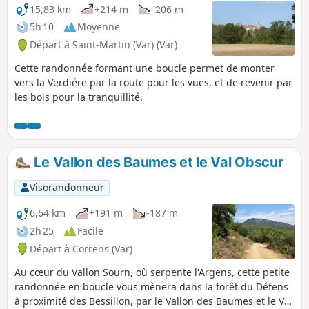
excentré, les paysages et leurs
15,83 km
+214 m
-206 m
évolutions, ainsi que des points de vue
5h 10
Moyenne
sur les villages.
Départ à Saint-Martin (Var) (Var)
Cette randonnée formant une boucle permet de monter
vers la Verdiére par la route pour les vues, et de revenir par
les bois pour la tranquillité.
Le Vallon des Baumes et le Val Obscur
Visorandonneur
6,64 km
+191 m
-187 m
2h 25
Facile
Départ à Correns (Var)
Au cœur du Vallon Sourn, où serpente l'Argens, cette petite
randonnée en boucle vous mènera dans la forêt du Défens
à proximité des Bessillon, par le Vallon des Baumes et le Val