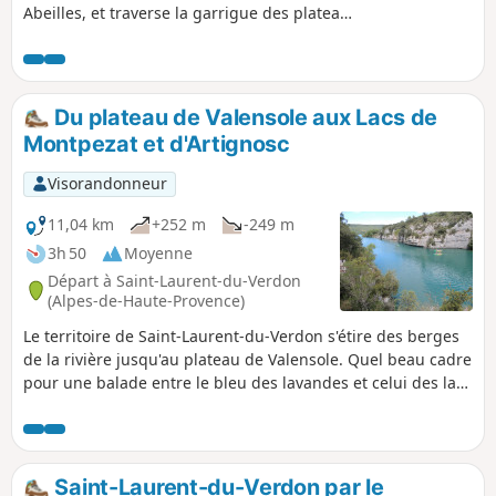
Abeilles, et traverse la garrigue des plateaux
varois. Attention, des incendies ont ravagé
ce secteur pendant l'été 2017
Du plateau de Valensole aux Lacs de
Montpezat et d'Artignosc
Visorandonneur
11,04 km
+252 m
-249 m
3h 50
Moyenne
Départ à Saint-Laurent-du-Verdon
(Alpes-de-Haute-Provence)
Le territoire de Saint-Laurent-du-Verdon s'étire des berges
de la rivière jusqu'au plateau de Valensole. Quel beau cadre
pour une balade entre le bleu des lavandes et celui des lacs
qu'a engendrés la construction du barrage de Quinson. Et
si en plus, le ciel s'est mis sur son 31, quelle symphonie de
bleus !
Saint-Laurent-du-Verdon par le