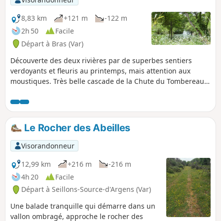
8,83 km
+121 m
-122 m
2h 50
Facile
Départ à Bras (Var)
Découverte des deux rivières par de superbes sentiers
verdoyants et fleuris au printemps, mais attention aux
moustiques. Très belle cascade de la Chute du Tombereau,
traversées de vignes et oliveraies.
Le Rocher des Abeilles
Visorandonneur
12,99 km
+216 m
-216 m
4h 20
Facile
Départ à Seillons-Source-d'Argens (Var)
Une balade tranquille qui démarre dans un
vallon ombragé, approche le rocher des