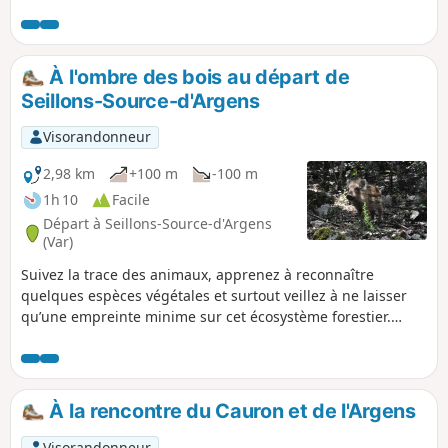
Durance, les massifs du Verdon, la Montagne de Lure et,
par temps clair, sur le Mont Ventoux.
À l'ombre des bois au départ de
Seillons-Source-d'Argens
Visorandonneur
2,98 km
+100 m
-100 m
1h 10
Facile
Départ à Seillons-Source-d'Argens
(Var)
Suivez la trace des animaux, apprenez à reconnaître
quelques espèces végétales et surtout veillez à ne laisser
qu’une empreinte minime sur cet écosystème forestier.
Développé par la Communauté de communes Provence
Verdon, le projet Randonner Autrement a pour objectif de
faire découvrir de manière pédagogique et ludique, à un
public familial, le patrimoine naturel, le patrimoine bâti
À la rencontre du Cauron et de l'Argens
excentré, les paysages et leurs évolutions au fil du temps,
ainsi que des points de vue sur les villages…
Visorandonneur