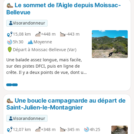
Le sommet de l’Aigle depuis Moissac-
Bellevue
Visorandonneur
15,08 km
+448 m
-443 m
5h 30
Moyenne
Départ à Moissac-Bellevue (Var)
Une balade assez longue, mais facile,
sur des pistes DFCI, puis en ligne de
crête. Il y a deux points de vue, dont un
à mi-montée pour entretenir le moral.
Le plus haut, à l'antenne des Cugulons,
offre un 360° qui donne à admirer du
massif de la Baume à celui des Écrins.
Une boucle campagnarde au départ de
Saint-Julien-le-Montagnier
Visorandonneur
12,07 km
+348 m
-345 m
4h 25