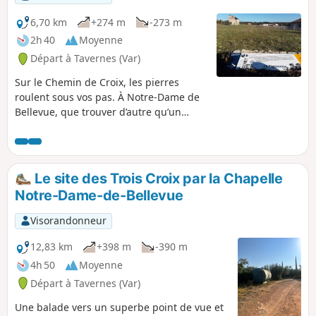
6,70 km
+274 m
-273 m
2h 40
Moyenne
Départ à Tavernes (Var)
Sur le Chemin de Croix, les pierres
roulent sous vos pas. À Notre-Dame de
Bellevue, que trouver d’autre qu’un
beau point de vue. Entre citations de
Jean Giono et propositions de jeux, il y
en a pour tous les goûts sur ce
parcours.
Le site des Trois Croix par la Chapelle
Notre-Dame-de-Bellevue
Visorandonneur
12,83 km
+398 m
-390 m
4h 50
Moyenne
Départ à Tavernes (Var)
Une balade vers un superbe point de vue et