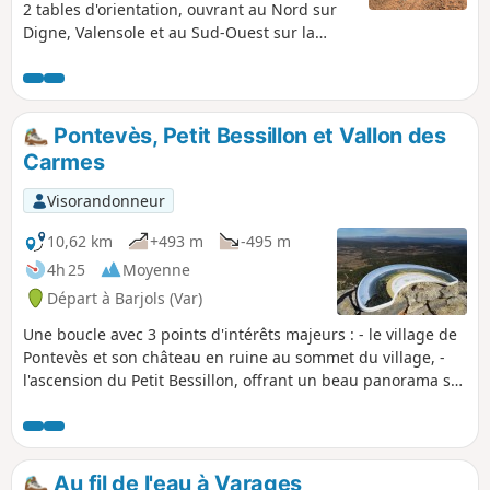
2 tables d'orientation, ouvrant au Nord sur
Digne, Valensole et au Sud-Ouest sur la
montagne Sainte-Victoire, le Mont Aurélien
et le massif de la Sainte-Baume.
Pontevès, Petit Bessillon et Vallon des
Carmes
Visorandonneur
10,62 km
+493 m
-495 m
4h 25
Moyenne
Départ à Barjols (Var)
Une boucle avec 3 points d'intérêts majeurs : - le village de
Pontevès et son château en ruine au sommet du village, -
l'ascension du Petit Bessillon, offrant un beau panorama sur
le département du Var, et sa descente technique, - le retour
à Barjols par le Vallon des Carmes et ses cascades
(actuellement fermé voir infos pratiques).
Malheureusement, la 1ère heure de randonnée se fait
Au fil de l'eau à Varages