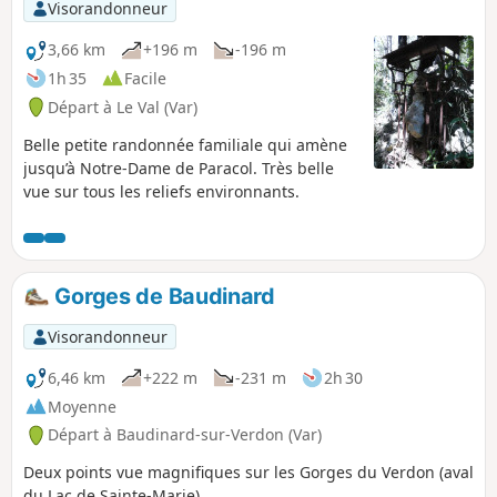
lac. Sans oublier une visite du village de
Visorandonneur
Baudinard-sur-Verdon.
3,66 km
+196 m
-196 m
1h 35
Facile
Départ à Le Val (Var)
Belle petite randonnée familiale qui amène
jusqu’à Notre-Dame de Paracol. Très belle
vue sur tous les reliefs environnants.
Gorges de Baudinard
Visorandonneur
6,46 km
+222 m
-231 m
2h 30
Moyenne
Départ à Baudinard-sur-Verdon (Var)
Deux points vue magnifiques sur les Gorges du Verdon (aval
du Lac de Sainte-Marie).