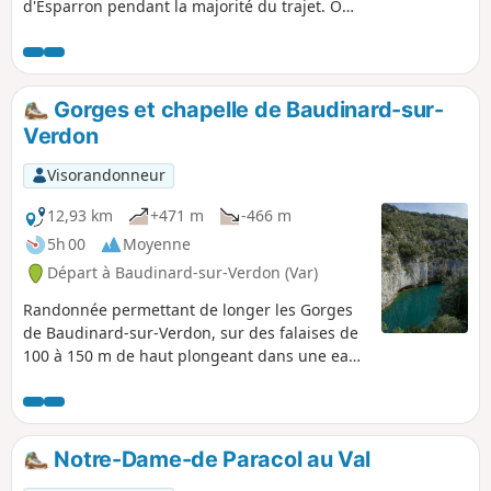
d'Esparron pendant la majorité du trajet. On
bénéficie de paysages superbes quand on
monte sur le plateau. Possibilité de
baignade quand on suit la rive du lac.
Gorges et chapelle de Baudinard-sur-
Verdon
Visorandonneur
12,93 km
+471 m
-466 m
5h 00
Moyenne
Départ à Baudinard-sur-Verdon (Var)
Randonnée permettant de longer les Gorges
de Baudinard-sur-Verdon, sur des falaises de
100 à 150 m de haut plongeant dans une eau
bleue turquoise. Puis retour par le Museau de
la Colline, offrant de nombreuses vues
imprenables sur le Lac de Sainte-Croix-du-
Verdon, pour enfin arriver à la Chapelle Notre-
Notre-Dame-de Paracol au Val
Dame de Baudinard avec son belvédère sur le