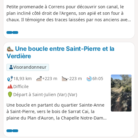
Petite promenade à Correns pour découvrir son canal, le
plan incliné côté droit de l'Argens, son apié et son four à
chaux. Il témoigne des traces laissées par nos anciens avec
l'exercice de métiers aujourd'hui disparus.
Une boucle entre Saint-Pierre et la
Verdière
Visorandonneur
18,93 km
+223 m
-223 m
6h 05
Difficile
Départ à Saint-Julien (Var) (Var)
Une boucle en partant du quartier Sainte-Anne
à Saint-Pierre, vers le bois de Sarrat Cai, la
plaine du Plan d'Auron, la Chapelle Notre-Dame
d'Église et son lavoir. Retour par Notre-Dame de
la Salette avec un beau point de vue sur le plus
grand château des Alpes de Haute Provence et