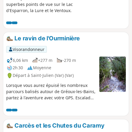
superbes points de vue sur le Lac
d'Esparron, la Lure et le Ventoux.
Le ravin de l'Ourminière
Visorandonneur
6,06 km
+277 m
-270 m
2h 30
Moyenne
Départ à Saint-Julien (Var) (Var)
Lorsque vous aurez épuisé les nombreux
parcours balisés autour de Gréoux-les-Bains,
partez à l'aventure avec votre GPS. Escaladez
facilement deux cascades, à sec sauf en cas
de pluie diluvienne, traversez une chênaie
moussue puis l'ombre d'une pinède.
Terminez par de magnifiques vues sur le
Carcès et les Chutes du Caramy
Ventoux, la Lure, les Hautes-Alpes et le lac