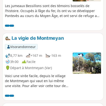
Les jumeaux Bessillons sont des témoins bosselés de
l’histoire. Occupés à l’âge du fer, ils ont vu se développer
Pontevès au cours du Moyen Âge, et ont servi de refuge aux
Résistants pendant la 2de Guerre mondiale.Développé par
la Communauté de communes Provence Verdon, le projet
Randonner Autrement a pour objet de faire découvrir à un
public familial le patrimoine naturel, le patrimoine bâti
La vigie de Montmeyan
excentré, les paysages et leurs évolutions, ainsi que des
points de vue sur les villages. (!) ALERTE VISITEURS :
Visorandonneur
ACTUELLEMENT INNACCESSIBLEEn raison d'un incendie qui
s'est déclaré le 21 juillet 2026 à Pontevès, cette randonnée
8,77 km
+167 m
-163 m
est actuellement inaccessible.Merci de ne pas vous rendre
3h 00
Facile
sur ce secteur et de respecter les consignes de sécurité.
Départ à Montmeyan (Var)
Pour rappel : De juin à septembre : l'accès aux massifs
forestiers est réglementé par la préfecture en raison du
Voici une virée facile, depuis le village
risque incendie.Consulter la carte interactive (disponible
de Montmeyan qui vaut en lui-même
chaque soir à 18h).
une visite. Pour aller voir cette tour de
guet abandonnée qui domine le coin,
les enfants peuvent être autonomes, et
les chiens ne risquent pas de déranger
des troupeaux..