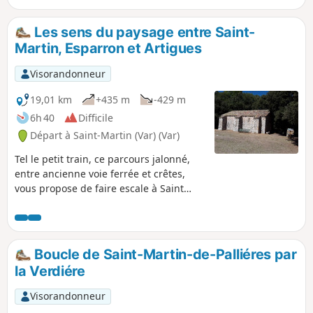
Les sens du paysage entre Saint-
Martin, Esparron et Artigues
Visorandonneur
19,01 km
+435 m
-429 m
6h 40
Difficile
Départ à Saint-Martin (Var) (Var)
Tel le petit train, ce parcours jalonné,
entre ancienne voie ferrée et crêtes,
vous propose de faire escale à Saint
Martin de Pallières, Esparron de P. et
Artigues. Explorez l’essence des
paysages au travers de vos cinq sens.
Développé par la Communauté de
Boucle de Saint-Martin-de-Palliéres par
communes Provence Verdon, le projet
la Verdiére
Randonner Autrement a pour objet de
faire découvrir, à un public familial, le
Visorandonneur
patrimoine naturel, le patrimoine bâti