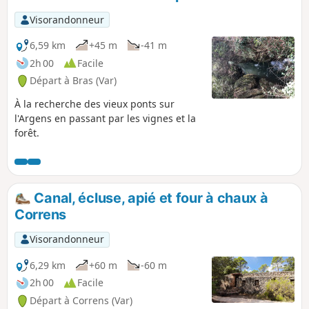
Visorandonneur
6,59 km
+45 m
-41 m
2h 00
Facile
Départ à Bras (Var)
À la recherche des vieux ponts sur
l'Argens en passant par les vignes et la
forêt.
Canal, écluse, apié et four à chaux à
Correns
Visorandonneur
6,29 km
+60 m
-60 m
2h 00
Facile
Départ à Correns (Var)