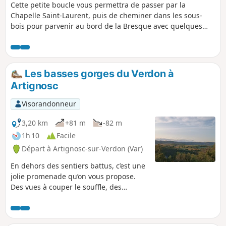
Cette petite boucle vous permettra de passer par la
passe par la Ville-Haute et la falaise du Rocher.
Chapelle Saint-Laurent, puis de cheminer dans les sous-
bois pour parvenir au bord de la Bresque avec quelques
vasques, de passer par la rive droite de la cascade,
d'accéder ensuite au belvédère de la rive gauche et de
visiter le village de Sillans.
Les basses gorges du Verdon à
Artignosc
Visorandonneur
3,20 km
+81 m
-82 m
1h 10
Facile
Départ à Artignosc-sur-Verdon (Var)
En dehors des sentiers battus, c’est une
jolie promenade qu’on vous propose.
Des vues à couper le souffle, des
paysages variés, le tout au départ du
superbe petit village perché d’Artignosc-
sur-Verdon.