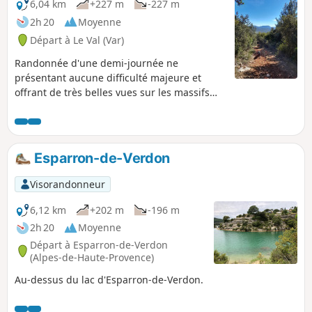
6,04 km
+227 m
-227 m
2h 20
Moyenne
Départ à Le Val (Var)
Randonnée d'une demi-journée ne
présentant aucune difficulté majeure et
offrant de très belles vues sur les massifs
environnants.
Esparron-de-Verdon
Visorandonneur
6,12 km
+202 m
-196 m
2h 20
Moyenne
Départ à Esparron-de-Verdon
(Alpes-de-Haute-Provence)
Au-dessus du lac d'Esparron-de-Verdon.