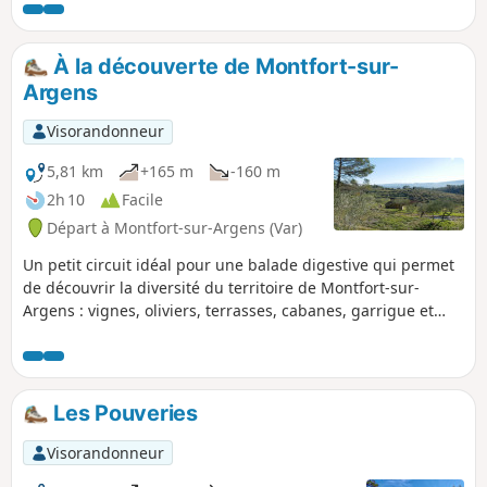
forme la première partie des basses gorges
du Verdon.Les parois rocheuses sont percées
de nombreuses grottes dont on peut
À la découverte de Montfort-sur-
apercevoir l'entrée depuis le lit du Verdon
Argens
dont l'eau sort entre 8 et 10° du barrage (voir
§ Infos pratiques).
Visorandonneur
5,81 km
+165 m
-160 m
2h 10
Facile
Départ à Montfort-sur-Argens (Var)
Un petit circuit idéal pour une balade digestive qui permet
de découvrir la diversité du territoire de Montfort-sur-
Argens : vignes, oliviers, terrasses, cabanes, garrigue et
forêt, chemin de pierre et chemins de terre rouge. J'adore la
diversité de ce circuit, sans compter les points de vue sur le
village, sur les Petit et Gros Bessillon. Le départ et l'arrivée
du circuit permettent de découvrir les ruelles pittoresques
Les Pouveries
du vieux village. Aucune difficulté particulière.
Visorandonneur