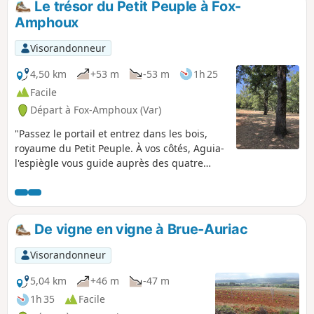
Le trésor du Petit Peuple à Fox-
Amphoux
Visorandonneur
4,50 km
+53 m
-53 m
1h 25
Facile
Départ à Fox-Amphoux (Var)
"Passez le portail et entrez dans les bois,
royaume du Petit Peuple. À vos côtés, Aguia-
l'espiègle vous guide auprès des quatre
Communautés. Aidez-le à retrouver le trésor
perdu... Développé par la Communauté de
communes Provence Verdon, "Randonner
Autrement" a pour objectif de faire
De vigne en vigne à Brue-Auriac
découvrir de manière pédagogique et
ludique, à un public familial, le patrimoine
Visorandonneur
naturel, le patrimoine bâti excentré, les
paysages et leurs évolutions au fil du temps,
5,04 km
+46 m
-47 m
ainsi que des points de vue sur les villages.
1h 35
Facile