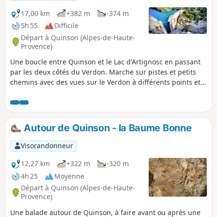
17,00 km
+382 m
-374 m
5h 55
Difficile
Départ à Quinson (Alpes-de-Haute-
Provence)
Une boucle entre Quinson et le Lac d'Artignosc en passant
par les deux côtés du Verdon. Marche sur pistes et petits
chemins avec des vues sur le Verdon à différents points et
sur les villages de Quinson et d'Artignosc. Retour par la
Grotte de Baume Bonne et la vue sur la Barrage de
Quinson.
Autour de Quinson - la Baume Bonne
Visorandonneur
12,27 km
+322 m
-320 m
4h 25
Moyenne
Départ à Quinson (Alpes-de-Haute-
Provence)
Une balade autour de Quinson, à faire avant ou après une