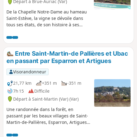
Départ à Brue-Auriac (Var)
De la Chapelle Notre-Dame au hameau
Saint-Estève, la vigne se dévoile dans
tous ses états, de son histoire à ses
saisons, en passant par sa
transformation. Développé par la
Communauté de communes Provence
Verdon, le projet "Randonner
Entre Saint-Martin-de Pallières et Ubac
Autrement" a pour objectif de faire
en passant par Esparron et Artigues
découvrir de manière pédagogique et
ludique, à un public familial, le
Visorandonneur
patrimoine naturel, le patrimoine bâti
excentré, les paysages et leurs
21,77 km
+351 m
-351 m
évolutions au fil du temps, ainsi que des
7h 15
Difficile
points de vue sur les villages.
Départ à Saint-Martin (Var) (Var)
Une randonnée dans la forêt, en
passant par les beaux villages de Saint-
Martin-de-Pallières, Esparron, Artigues
et Ubac. Retour dans la vallée par une
ancienne voie ferrée.