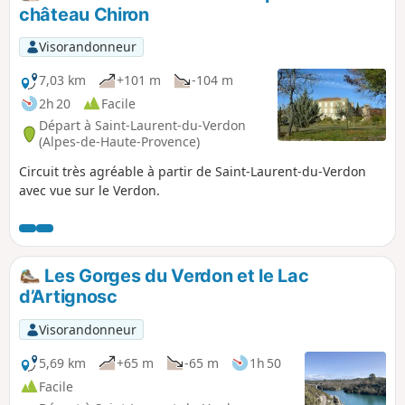
château Chiron
Visorandonneur
7,03 km
+101 m
-104 m
2h 20
Facile
Départ à Saint-Laurent-du-Verdon
(Alpes-de-Haute-Provence)
Circuit très agréable à partir de Saint-Laurent-du-Verdon
avec vue sur le Verdon.
Les Gorges du Verdon et le Lac
d’Artignosc
Visorandonneur
5,69 km
+65 m
-65 m
1h 50
Facile