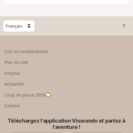
e
n
g
C
r
R
h
a
e
o
n
t
i
d
o
s
CGU et confidentialité
u
i
r
s
Plan du site
e
s
n
e
Emplois
h
z
Actualités
a
u
u
n
Coup de pouce 2026
t
p
a
Contact
y
s
Téléchargez l'application Visorando et partez à
l'aventure !