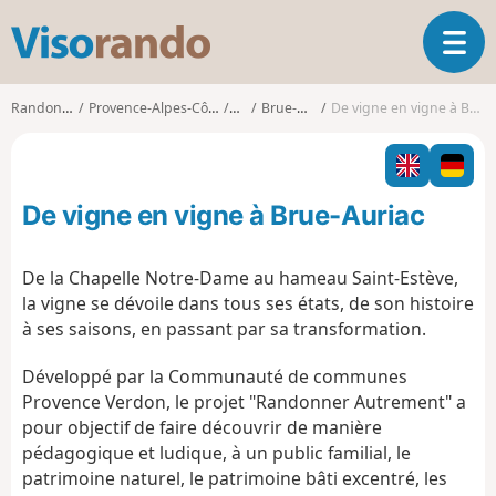
V
O
i
u
s
v
o
Randonnées
Provence-Alpes-Côte d'Azur
Var
Brue-Auriac
De vigne en vigne à Brue-Auriac
r
r
i
a
r
n
l
d
De vigne en vigne à Brue-Auriac
a
o
n
a
De la Chapelle Notre-Dame au hameau Saint-Estève,
v
la vigne se dévoile dans tous ses états, de son histoire
i
à ses saisons, en passant par sa transformation.
g
a
Développé par la Communauté de communes
t
Provence Verdon, le projet "Randonner Autrement" a
i
o
pour objectif de faire découvrir de manière
n
pédagogique et ludique, à un public familial, le
patrimoine naturel, le patrimoine bâti excentré, les