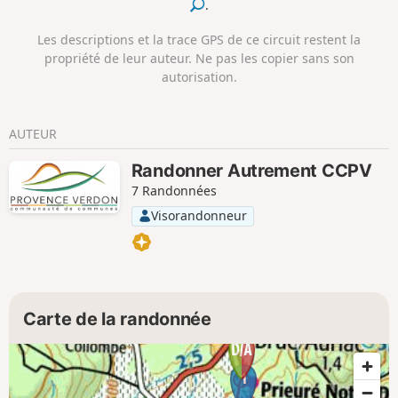
.
Développé par la Communauté de
communes Provence Verdon, le projet
Les descriptions et la trace GPS de ce circuit restent la
Randonner Autrement a pour objet de
propriété de leur auteur. Ne pas les copier sans son
faire découvrir, à un public familial, le
autorisation.
patrimoine naturel, le patrimoine bâti
excentré, les paysages et leurs
évolutions, ainsi que des points de vue
AUTEUR
sur les villages.
Randonner Autrement CCPV
7 Randonnées
Visorandonneur
Carte de la randonnée
1