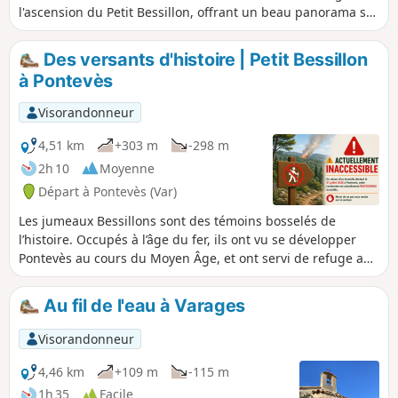
l'ascension du Petit Bessillon, offrant un beau panorama sur
le département du Var, et sa descente technique, - le retour
à Barjols par le Vallon des Carmes et ses cascades
Des versants d'histoire | Petit Bessillon
(actuellement fermé voir infos pratiques).
à Pontevès
Malheureusement, la 1ère heure de randonnée se fait
majoritairement sur route afin d'effectuer une boucle.
Visorandonneur
4,51 km
+303 m
-298 m
2h 10
Moyenne
Départ à Pontevès (Var)
Les jumeaux Bessillons sont des témoins bosselés de
l’histoire. Occupés à l’âge du fer, ils ont vu se développer
Pontevès au cours du Moyen Âge, et ont servi de refuge aux
Résistants pendant la 2de Guerre mondiale.Développé par
la Communauté de communes Provence Verdon, le projet
Au fil de l'eau à Varages
Randonner Autrement a pour objet de faire découvrir à un
public familial le patrimoine naturel, le patrimoine bâti
Visorandonneur
excentré, les paysages et leurs évolutions, ainsi que des
points de vue sur les villages. (!) ALERTE VISITEURS :
4,46 km
+109 m
-115 m
ACTUELLEMENT INNACCESSIBLEEn raison d'un incendie qui
1h 35
Facile