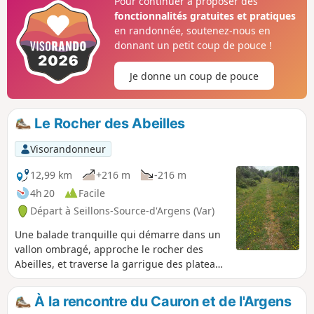
Pour continuer à proposer des
faire découvrir de manière pédagogique et ludique, à un
fonctionnalités gratuites et pratiques
public familial, le patrimoine naturel, le patrimoine bâti
en randonnée, soutenez-nous en
excentré, les paysages et leurs évolutions au fil du temps,
donnant un petit coup de pouce !
ainsi que des points de vue sur les villages…
Je donne un coup de pouce
Le Rocher des Abeilles
Visorandonneur
12,99 km
+216 m
-216 m
4h 20
Facile
Départ à Seillons-Source-d'Argens (Var)
Une balade tranquille qui démarre dans un
vallon ombragé, approche le rocher des
Abeilles, et traverse la garrigue des plateaux
varois. Attention, des incendies ont ravagé
ce secteur pendant l'été 2017
À la rencontre du Cauron et de l'Argens