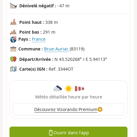
Dénivelé négatif :
- 47 m
Point haut :
338 m
Point bas :
291 m
Pays :
France
Commune :
Brue-Auriac
(83119)
Départ/Arrivée :
N 43.520268° / E 5.94113°
Carte(s) IGN :
Ref. 3344OT
Météo détaillée heure par heure
Découvrez Visorando Premium
Ouvrir dans l'app