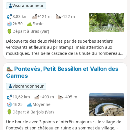
Visorandonneur
8,83 km
+121 m
-122 m
2h 50
Facile
Départ à Bras (Var)
Découverte des deux rivières par de superbes sentiers
verdoyants et fleuris au printemps, mais attention aux
moustiques. Très belle cascade de la Chute du Tombereau,
traversées de vignes et oliveraies.
Pontevès, Petit Bessillon et Vallon des
Carmes
Visorandonneur
10,62 km
+493 m
-495 m
4h 25
Moyenne
Départ à Barjols (Var)
Une boucle avec 3 points d'intérêts majeurs : - le village de
Pontevès et son château en ruine au sommet du village, -