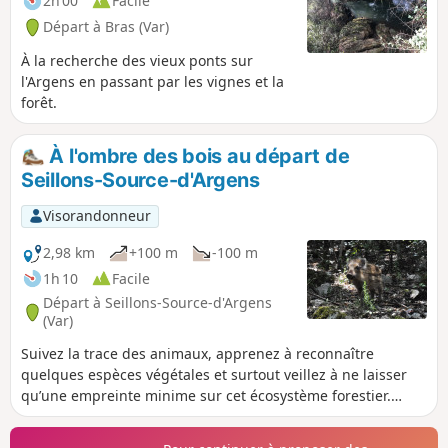
2h 00
Facile
Départ à Bras (Var)
À la recherche des vieux ponts sur
l'Argens en passant par les vignes et la
forêt.
À l'ombre des bois au départ de
Seillons-Source-d'Argens
Visorandonneur
2,98 km
+100 m
-100 m
1h 10
Facile
Départ à Seillons-Source-d'Argens
(Var)
Suivez la trace des animaux, apprenez à reconnaître
quelques espèces végétales et surtout veillez à ne laisser
qu’une empreinte minime sur cet écosystème forestier.
Développé par la Communauté de communes Provence
Verdon, le projet Randonner Autrement a pour objectif de