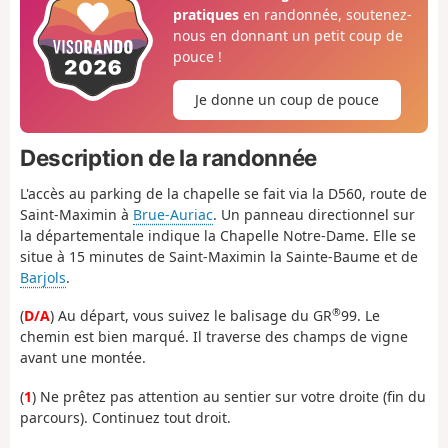
pratiques
en randonnée, soutenez-
nous en donnant un petit coup de
pouce !
Je donne un coup de pouce
Description de la randonnée
L'accès au parking de la chapelle se fait via la D560, route de
Saint-Maximin à
Brue-Auriac
. Un panneau directionnel sur
la départementale indique la Chapelle Notre-Dame. Elle se
situe à 15 minutes de Saint-Maximin la Sainte-Baume et de
Barjols
.
®
(
D/A
) Au départ, vous suivez le balisage du GR
99. Le
chemin est bien marqué. Il traverse des champs de vigne
avant une montée.
(
1
) Ne prêtez pas attention au sentier sur votre droite (fin du
parcours). Continuez tout droit.