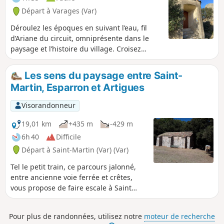
s'est déclaré le 21 juillet 2026 à Pontevès, cette randonnée
Départ à Varages (Var)
est actuellement inaccessible.Merci de ne pas vous rendre
sur ce secteur et de respecter les consignes de sécurité.
Déroulez les époques en suivant l’eau, fil
Pour rappel : De juin à septembre : l'accès aux massifs
d’Ariane du circuit, omniprésente dans le
forestiers est réglementé par la préfecture en raison du
paysage et l’histoire du village. Croisez
risque incendie.Consulter la carte interactive (disponible
fontaines, anciens moulins, canaux,
chaque soir à 18h).
ruisseaux, lavoirs et remontez à la source de
Les sens du paysage entre Saint-
la Foux. Développé par la Communauté de
Martin, Esparron et Artigues
communes Provence Verdon, le projet
Randonner Autrement a pour objet de faire
Visorandonneur
découvrir, à un public familial, le patrimoine
naturel, le patrimoine bâti excentré, les
19,01 km
+435 m
-429 m
paysages et leurs évolutions, ainsi que des
6h 40
Difficile
points de vue sur les villages…
Départ à Saint-Martin (Var) (Var)
Tel le petit train, ce parcours jalonné,
entre ancienne voie ferrée et crêtes,
vous propose de faire escale à Saint
Martin de Pallières, Esparron de P. et
Artigues. Explorez l’essence des
Pour plus de randonnées, utilisez notre
moteur de recherche
paysages au travers de vos cinq sens.