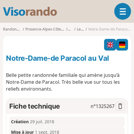
V
O
i
u
s
v
o
Randonnées
Provence-Alpes-Côte d'Azur
Var
Le Val
Notre-Dame-de Paracol au Val
r
r
i
a
r
n
l
d
Notre-Dame-de Paracol au Val
a
o
n
a
Belle petite randonnée familiale qui amène jusqu’à
v
Notre-Dame de Paracol. Très belle vue sur tous les
i
reliefs environnants.
g
a
t
Fiche technique
n°
1325267
i
o
n
Création
29 juil. 2018
Mise à jour
1 sept. 2018