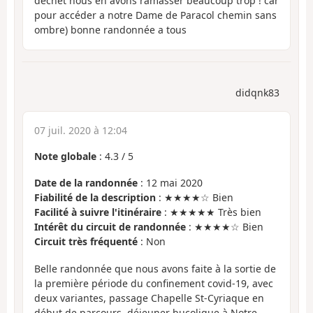
déchet nous en avons ramasser beaucoup trop ! car
pour accéder a notre Dame de Paracol chemin sans
ombre) bonne randonnée a tous
didqnk83
07 juil. 2020 à 12:04
Note globale
:
4.3
/
5
Date de la randonnée
: 12 mai 2020
Fiabilité de la description
: ★★★★☆ Bien
Facilité à suivre l'itinéraire
: ★★★★★ Très bien
Intérêt du circuit de randonnée
: ★★★★☆ Bien
Circuit très fréquenté
: Non
Belle randonnée que nous avons faite à la sortie de
la première période du confinement covid-19, avec
deux variantes, passage Chapelle St-Cyriaque en
début de parcours, déjeuner bucolique à Notre-