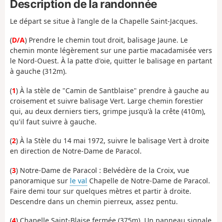
Description de la randonnée
Le départ se situe à l'angle de la Chapelle Saint-Jacques.
(
D/A
) Prendre le chemin tout droit, balisage Jaune. Le
chemin monte légèrement sur une partie macadamisée vers
le Nord-Ouest. À la patte d'oie, quitter le balisage en partant
à gauche (312m).
(
1
) À la stèle de "Camin de Santblaise" prendre à gauche au
croisement et suivre balisage Vert. Large chemin forestier
qui, au deux derniers tiers, grimpe jusqu'à la crête (410m),
qu'il faut suivre à gauche.
(
2
) À la Stèle du 14 mai 1972, suivre le balisage Vert à droite
en direction de Notre-Dame de Paracol.
(
3
) Notre-Dame de Paracol : Belvédère de la Croix, vue
panoramique sur
le val
Chapelle de Notre-Dame de Paracol.
Faire demi tour sur quelques mètres et partir à droite.
Descendre dans un chemin pierreux, assez pentu.
(
4
) Chapelle Saint-Blaise fermée (375m). Un panneau signale