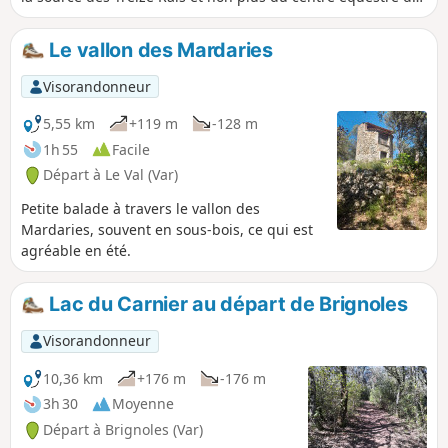
le Val.
Le vallon des Mardaries
Visorandonneur
5,55 km
+119 m
-128 m
1h 55
Facile
Départ à Le Val (Var)
Petite balade à travers le vallon des
Mardaries, souvent en sous-bois, ce qui est
agréable en été.
Lac du Carnier au départ de Brignoles
Visorandonneur
10,36 km
+176 m
-176 m
3h 30
Moyenne
Départ à Brignoles (Var)