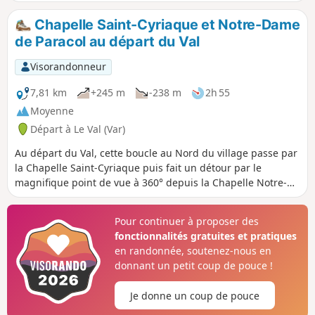
Chapelle Saint-Cyriaque et Notre-Dame
de Paracol au départ du Val
Visorandonneur
7,81 km
+245 m
-238 m
2h 55
Moyenne
Départ à Le Val (Var)
Au départ du Val, cette boucle au Nord du village passe par
la Chapelle Saint-Cyriaque puis fait un détour par le
magnifique point de vue à 360° depuis la Chapelle Notre-
Dame de Paracol. Le retour s'effectue par le vallon des
Flammes puis les vignes.
Pour continuer à proposer des
fonctionnalités gratuites et pratiques
en randonnée, soutenez-nous en
donnant un petit coup de pouce !
Je donne un coup de pouce