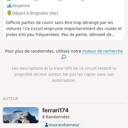
Moyenne
Départ à Brignoles (Var)
Difficile parfois de courir sans être trop dérangé par les
voitures ! Ce circuit emprunte majoritairement des routes et
pistes très peu fréquentées. Peu de pente, dénivelé de
l'ordre de 100m. Seul inconvénient : une partie du tracé
longe l'autoroute A8 et le bruit est très présent. On apprécie
Pour plus de randonnées, utilisez notre
moteur de recherche
d'autant mieux le calme une fois revenu dans la plaine.
.
Les descriptions et la trace GPS de ce circuit restent la
propriété de leur auteur. Ne pas les copier sans son
autorisation.
AUTEUR
ferrari174
8 Randonnées
Visorandonneur