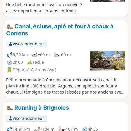
Une belle randonnée avec un dénivelé
assez important à certains endroits.
Canal, écluse, apié et four à chaux à
Correns
Visorandonneur
6,29 km
+60 m
-60 m
2h 00
Facile
Départ à Correns (Var)
Petite promenade à Correns pour découvrir son canal, le
plan incliné côté droit de l'Argens, son apié et son four à
chaux. Il témoigne des traces laissées par nos anciens avec
l'exercice de métiers aujourd'hui disparus.
Running à Brignoles
Visorandonneur
14,91 km
+104 m
-101 m
4h 35