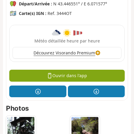
Départ/Arrivée :
N 43.446551° / E 6.071577°
Carte(s) IGN :
Ref. 3444OT
Météo détaillée heure par heure
Découvrez Visorando Premium
Ouvrir dans l'app
Photos