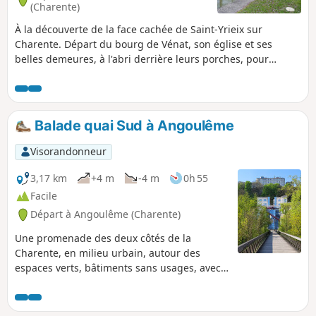
(Charente)
À la découverte de la face cachée de Saint-Yrieix sur
Charente. Départ du bourg de Vénat, son église et ses
belles demeures, à l'abri derrière leurs porches, pour
rejoindre les rives du fleuve Charente et l'écluse de
Thouérat. Un parcours varié, qui associe nature et
patrimoine et réserve de belles surprises (point de vue,
fontaines). La campagne à la ville !
Balade quai Sud à Angoulême
Visorandonneur
3,17 km
+4 m
-4 m
0h 55
Facile
Départ à Angoulême (Charente)
Une promenade des deux côtés de la
Charente, en milieu urbain, autour des
espaces verts, bâtiments sans usages, avec
des points de vues très graphiques. Elle se
finira par une belle arrivée le long du quai
Sud sur 1km.