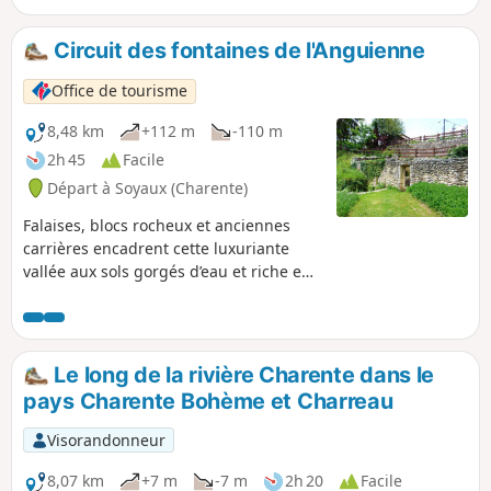
de la porte Saint-Martial à Antornac,
c’est d’abord le logis de Montboulard,
Circuit des fontaines de l'Anguienne
puis le vieux bourg et l’église Saint-
Matthieu qui se dévoileront au
Office de tourisme
promeneur.
8,48 km
+112 m
-110 m
2h 45
Facile
Départ à Soyaux (Charente)
Falaises, blocs rocheux et anciennes
carrières encadrent cette luxuriante
vallée aux sols gorgés d’eau et riche en
patrimoine que vous découvrirez en
suivant le cours de l’Anguienne et du
haut des falaises.
Le long de la rivière Charente dans le
pays Charente Bohème et Charreau
Visorandonneur
8,07 km
+7 m
-7 m
2h 20
Facile