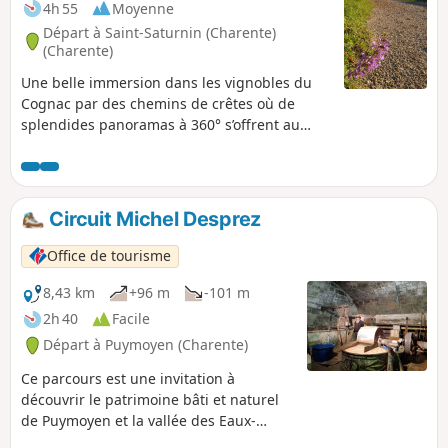
4h 55
Moyenne
Départ à Saint-Saturnin (Charente)
(Charente)
Une belle immersion dans les vignobles du
Cognac par des chemins de crêtes où de
splendides panoramas à 360° s’offrent au
randonneur de part et d’autre de la vallée de
la Fontguyon.
Circuit Michel Desprez
Office de tourisme
8,43 km
+96 m
-101 m
2h 40
Facile
Départ à Puymoyen (Charente)
Ce parcours est une invitation à
découvrir le patrimoine bâti et naturel
de Puymoyen et la vallée des Eaux-
Claires.