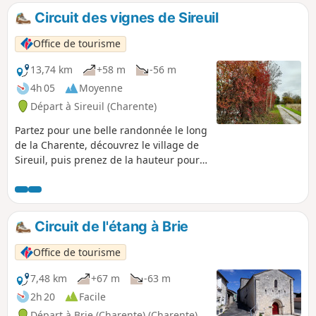
Circuit des vignes de Sireuil
Office de tourisme
13,74 km
+58 m
-56 m
4h 05
Moyenne
Départ à Sireuil (Charente)
Partez pour une belle randonnée le long
de la Charente, découvrez le village de
Sireuil, puis prenez de la hauteur pour
une immersion au cœur du vignoble du
Cognac.
Circuit de l'étang à Brie
Office de tourisme
7,48 km
+67 m
-63 m
2h 20
Facile
Départ à Brie (Charente) (Charente)