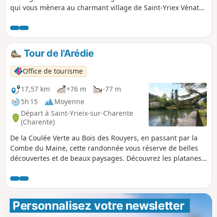
qui vous mènera au charmant village de Saint-Yriex Vénat
et à sa chapelle. En montant dans le Bois des Rouyers, vous
découvrirez la Fontaine des Pots où on rouissait le chanvre.
Tour de l'Arédie
Office de tourisme
17,57 km
+76 m
-77 m
5h 15
Moyenne
Départ à Saint-Yrieix-sur-Charente
(Charente)
De la Coulée Verte au Bois des Rouyers, en passant par la
Combe du Maine, cette randonnée vous réserve de belles
découvertes et de beaux paysages. Découvrez les platanes
centenaires, les écluses, passerelles et autres vestiges qui
bordent la Charente à Saint-Yrieix et Angoulême.
Personnalisez votre newsletter 