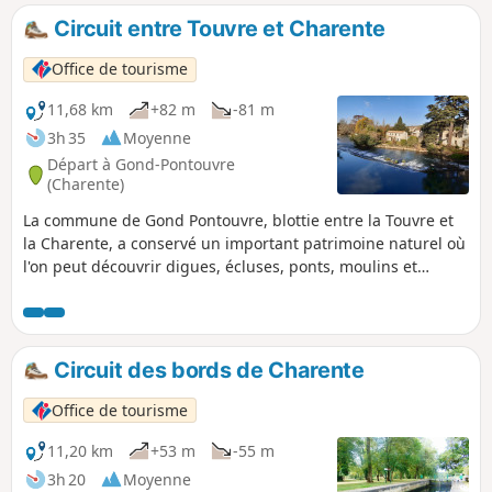
Circuit entre Touvre et Charente
Office de tourisme
11,68 km
+82 m
-81 m
3h 35
Moyenne
Départ à Gond-Pontouvre
(Charente)
La commune de Gond Pontouvre, blottie entre la Touvre et
la Charente, a conservé un important patrimoine naturel où
l'on peut découvrir digues, écluses, ponts, moulins et
lavoirs.
Circuit des bords de Charente
Office de tourisme
11,20 km
+53 m
-55 m
3h 20
Moyenne