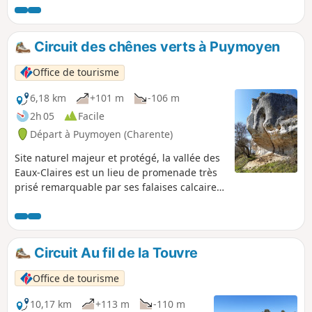
Circuit des chênes verts à Puymoyen
Office de tourisme
6,18 km
+101 m
-106 m
2h 05
Facile
Départ à Puymoyen (Charente)
Site naturel majeur et protégé, la vallée des
Eaux-Claires est un lieu de promenade très
prisé remarquable par ses falaises calcaires
et sa biodiversité.
Circuit Au fil de la Touvre
Office de tourisme
10,17 km
+113 m
-110 m