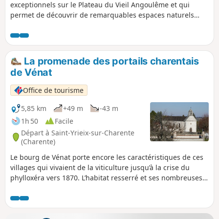
exceptionnels sur le Plateau du Vieil Angoulême et qui
permet de découvrir de remarquables espaces naturels
préservés à Angoulême, Soyaux, L’Isle d’Espagnac et Gond
Pontouvre. Ce circuit est balisé en Jaune.
La promenade des portails charentais
de Vénat
Office de tourisme
5,85 km
+49 m
-43 m
1h 50
Facile
Départ à Saint-Yrieix-sur-Charente
(Charente)
Le bourg de Vénat porte encore les caractéristiques de ces
villages qui vivaient de la viticulture jusqu’à la crise du
phylloxéra vers 1870. L’habitat resserré et ses nombreuses
ruelles sinueuses rappellent le parcellaire médiéval et l’on
peut encore y découvrir puits, lavoirs et porches témoins du
passé.