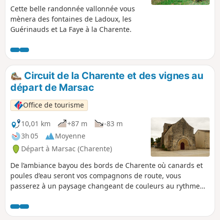
Cette belle randonnée vallonnée vous
mènera des fontaines de Ladoux, les
Guérinauds et La Faye à la Charente.
Circuit de la Charente et des vignes au
départ de Marsac
Office de tourisme
10,01 km
+87 m
-83 m
3h 05
Moyenne
Départ à Marsac (Charente)
De l’ambiance bayou des bords de Charente où canards et
poules d’eau seront vos compagnons de route, vous
passerez à un paysage changeant de couleurs au rythme
des saisons, à la fois vallonné et très ouvert où cultures et
vignes se côtoient.