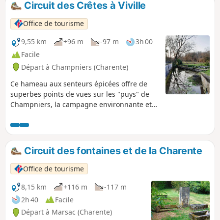
Circuit des Crêtes à Viville
Office de tourisme
9,55 km
+96 m
-97 m
3h 00
Facile
Départ à Champniers (Charente)
Ce hameau aux senteurs épicées offre de
superbes points de vues sur les "puys" de
Champniers, la campagne environnante et
sur la ville d'Angoulême.
Circuit des fontaines et de la Charente
Office de tourisme
8,15 km
+116 m
-117 m
2h 40
Facile
Départ à Marsac (Charente)