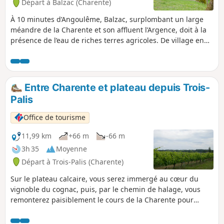
Départ à Balzac (Charente)
À 10 minutes d’Angoulême, Balzac, surplombant un large
méandre de la Charente et son affluent l’Argence, doit à la
présence de l’eau de riches terres agricoles. De village en
village, la campagne et son riche patrimoine se dévoilent
lentement, soyez curieux pour aller découvrir ce qui se
trouve hors parcours.
Entre Charente et plateau depuis Trois-
Palis
Office de tourisme
11,99 km
+66 m
-66 m
3h 35
Moyenne
Départ à Trois-Palis (Charente)
Sur le plateau calcaire, vous serez immergé au cœur du
vignoble du cognac, puis, par le chemin de halage, vous
remonterez paisiblement le cours de la Charente pour
rejoindre l’Église Notre-Dame dans le bourg de Trois-Palis et
sa fameuse chocolaterie.