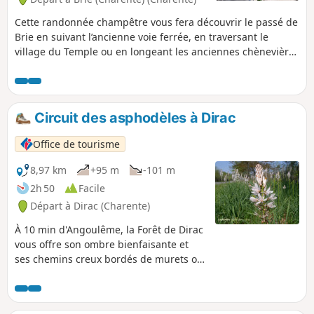
Cette randonnée champêtre vous fera découvrir le passé de
Brie en suivant l’ancienne voie ferrée, en traversant le
village du Temple ou en longeant les anciennes chènevières
où rouissait le chanvre.
Circuit des asphodèles à Dirac
Office de tourisme
8,97 km
+95 m
-101 m
2h 50
Facile
Départ à Dirac (Charente)
À 10 min d'Angoulême, la Forêt de Dirac
vous offre son ombre bienfaisante et
ses chemins creux bordés de murets ou
larges allées forestières. Profitez de
cette belle immersion dans la nature
pour y découvrir sa faune et sa flore. Au