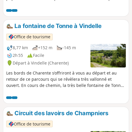
le présent de la ville. N’hésitez pas à vous engager dans les
nombreuses ruelles publiques pour approcher la rivière et
y découvrir ici l’ancien moulin, là les essacs, et partout les
nombreux canards, cygnes, grèbes, foulques ainsi que les
La fontaine de Tonne à Vindelle
truites, vairons, goujons et plantes aquatiques qui en font
la richesse.
Office de tourisme
8,77 km
+152 m
-145 m
2h 55
Facile
Départ à Vindelle (Charente)
Les bords de Charente s’offriront à vous au départ et au
retour de ce parcours qui se révèlera très vallonné et
ouvert. En cours de chemin, la très belle fontaine de Tonne
vous invitera à une agréable pause rafraîchissante.
Circuit des lavoirs de Champniers
Office de tourisme