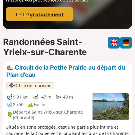
p
Testez
gratuitement
Randonnées Saint-
Yrieix-sur-Charente
Circuit de la Petite Prairie au départ du
Plan d'eau
Office de tourisme
9,31 km
+47 m
-40 m
2h 50
Facile
Départ à Saint-Yrieix-sur-Charente
(Charente)
Située en zone protégée, c’est une partie plus intime et
sauvage de la Coulée Verte longeant les bras de la Charente