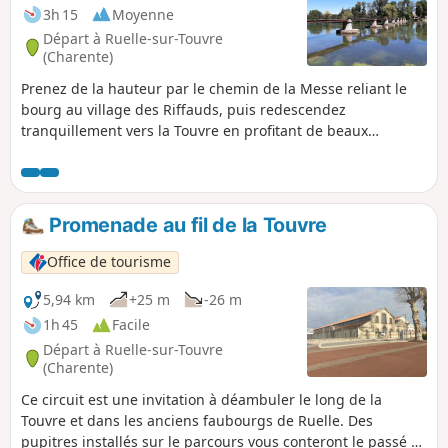
3h 15
Moyenne
Départ à Ruelle-sur-Touvre
(Charente)
Prenez de la hauteur par le chemin de la Messe reliant le
bourg au village des Riffauds, puis redescendez
tranquillement vers la Touvre en profitant de beaux
panoramas sur la campagne alentour.
Promenade au fil de la Touvre
Office de tourisme
5,94 km
+25 m
-26 m
1h 45
Facile
Départ à Ruelle-sur-Touvre
(Charente)
Ce circuit est une invitation à déambuler le long de la
Touvre et dans les anciens faubourgs de Ruelle. Des
pupitres installés sur le parcours vous conteront le passé et