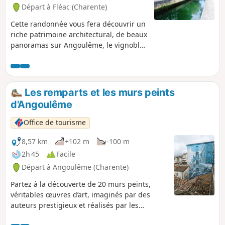
Départ à Fléac (Charente)
Cette randonnée vous fera découvrir un
riche patrimoine architectural, de beaux
panoramas sur Angoulême, le vignoble,
les îles et les bords ombragés de la
Charente.
Les remparts et les murs peints
d'Angoulême
Office de tourisme
8,57 km
+102 m
-100 m
2h 45
Facile
Départ à Angoulême (Charente)
Partez à la découverte de 20 murs peints,
véritables œuvres d’art, imaginés par des
auteurs prestigieux et réalisés par les
muralistes de Cité Création. Depuis son