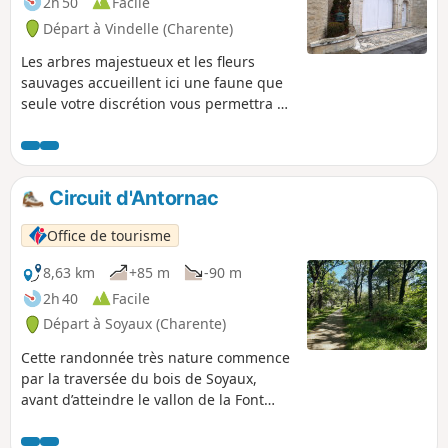
2h 50
Facile
Départ à Vindelle (Charente)
Les arbres majestueux et les fleurs
sauvages accueillent ici une faune que
seule votre discrétion vous permettra de
découvrir. Privilégiez les beaux jours
pour longer sereinement les bords de la
Charente et franchir le passage à gué
de la Méronne !
Circuit d'Antornac
Office de tourisme
8,63 km
+85 m
-90 m
2h 40
Facile
Départ à Soyaux (Charente)
Cette randonnée très nature commence
par la traversée du bois de Soyaux,
avant d’atteindre le vallon de la Font
Noire et de longer les falaises
d’Entreroches. Après le franchissement