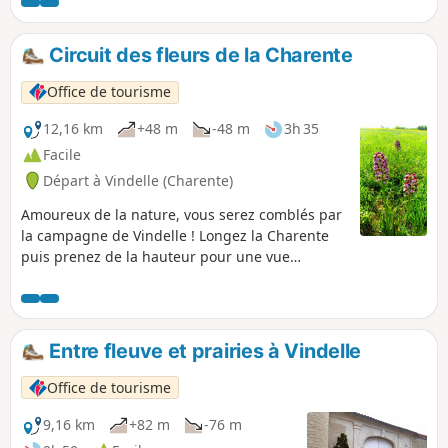
promontoire rocheux dominant les vallées de
la Charente et de l’Anguienne, Angoulême
offre au promeneur des points de vues
Circuit des fleurs de la Charente
remarquables.
Office de tourisme
12,16 km
+48 m
-48 m
3h 35
Facile
Départ à Vindelle (Charente)
Amoureux de la nature, vous serez comblés par
la campagne de Vindelle ! Longez la Charente
puis prenez de la hauteur pour une vue
imprenable sur la vallée. À découvrir
absolument hors période hivernale!
Entre fleuve et prairies à Vindelle
Office de tourisme
9,16 km
+82 m
-76 m