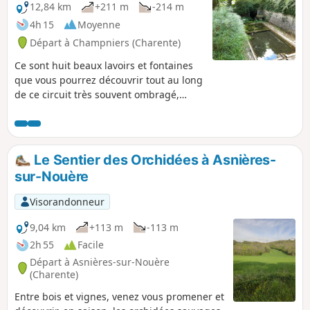
12,84 km
+211 m
-214 m
4h 15
Moyenne
Départ à Champniers (Charente)
Ce sont huit beaux lavoirs et fontaines
que vous pourrez découvrir tout au long
de ce circuit très souvent ombragé,
ainsi que de beaux panoramas du haut
des "puys". Entre cultures et espaces
naturels, une mosaïque de couleurs
changeantes au fil des saisons s’offre à
Le Sentier des Orchidées à Asnières-
perte de vue.
sur-Nouère
Visorandonneur
9,04 km
+113 m
-113 m
2h 55
Facile
Départ à Asnières-sur-Nouère
(Charente)
Entre bois et vignes, venez vous promener et