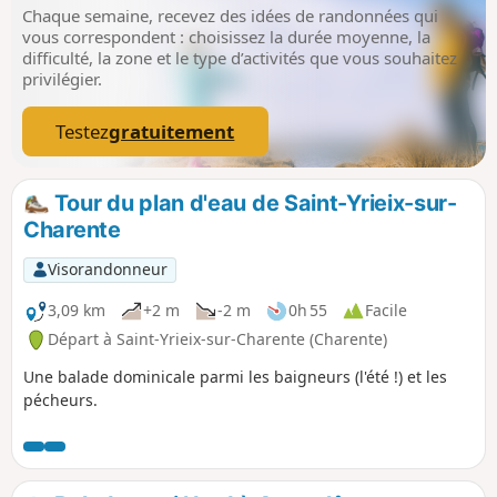
Chaque semaine, recevez des idées de randonnées qui
vous correspondent : choisissez la durée moyenne, la
difficulté, la zone et le type d’activités que vous souhaitez
privilégier.
Testez
gratuitement
Tour du plan d'eau de Saint-Yrieix-sur-
Charente
Visorandonneur
3,09 km
+2 m
-2 m
0h 55
Facile
Départ à Saint-Yrieix-sur-Charente (Charente)
Une balade dominicale parmi les baigneurs (l'été !) et les
pécheurs.