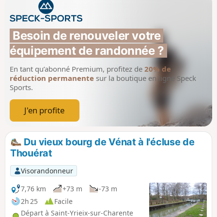
Besoin de renouveler votre 
équipement de randonnée ?
En tant qu’abonné Premium, profitez de
20% de
réduction permanente
sur la boutique en ligne Speck
Sports.
J'en profite
Du vieux bourg de Vénat à l'écluse de
Thouérat
Visorandonneur
7,76 km
+73 m
-73 m
2h 25
Facile
Départ à Saint-Yrieix-sur-Charente