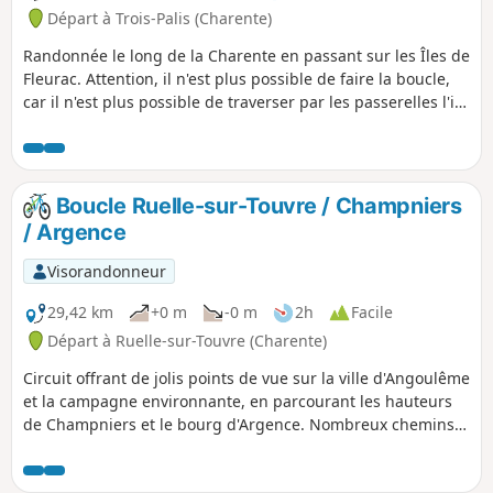
Départ à Trois-Palis (Charente)
Randonnée le long de la Charente en passant sur les Îles de
Fleurac. Attention, il n'est plus possible de faire la boucle,
car il n'est plus possible de traverser par les passerelles l'ile
de Fleurac.
Boucle Ruelle-sur-Touvre / Champniers
/ Argence
Visorandonneur
29,42 km
+0 m
-0 m
2h
Facile
Départ à Ruelle-sur-Touvre (Charente)
Circuit offrant de jolis points de vue sur la ville d'Angoulême
et la campagne environnante, en parcourant les hauteurs
de Champniers et le bourg d'Argence. Nombreux chemins,
traversées boisées, ce parcours emprunte une partie du
GR®, entre Angoumois et Périgord.