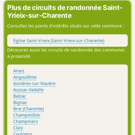
Plus de circuits de randonnée Saint-
Yrieix-sur-Charente
Consultez les points d'intérêts situés sur cette commune :
Église Saint-Yrieix (Saint-Yrieix-sur-Charente)
Découvrez aussi les circuits de randonnée des communes
à proximité
Anais
Angoulême
Asnières-sur-Nouère
Aussac-Vadalle
Balzac
Bignac
Brie (Charente)
Champmillon
Champniers
Claix
Coulgens