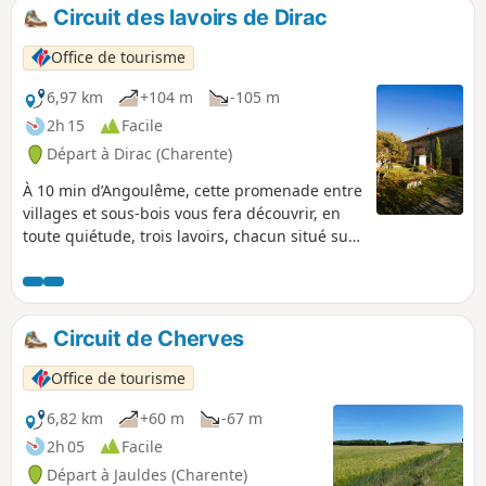
printemps, vous pourrez y repérer la
Circuit des lavoirs de Dirac
spectaculaire floraison de l'asphodèle.
Office de tourisme
6,97 km
+104 m
-105 m
2h 15
Facile
Départ à Dirac (Charente)
À 10 min d’Angoulême, cette promenade entre
villages et sous-bois vous fera découvrir, en
toute quiétude, trois lavoirs, chacun situé sur
l’une des sources de l’Anguienne prenant
naissance à Dirac.
Circuit de Cherves
Office de tourisme
6,82 km
+60 m
-67 m
2h 05
Facile
Départ à Jauldes (Charente)