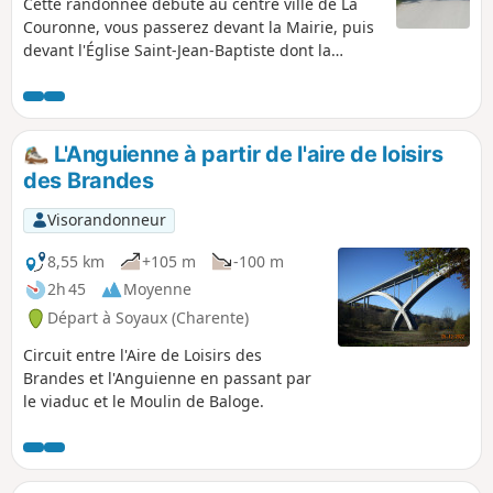
Cette randonnée débute au centre ville de La
Couronne, vous passerez devant la Mairie, puis
devant l'Église Saint-Jean-Baptiste dont la
rénovation s'est achevée en 2020. Vous
traverserez la cour puis le jardin du Château de
l'Oisellerie. Après avoir contourné le Bois de
l'Oisellerie, traversé la Forêt des Moines vous
L'Anguienne à partir de l'aire de loisirs
reviendrez au centre ville en passant par les
des Brandes
villages du Grand Maine et Les Barrets. Le lycée
de l'Oisellerie interdit toute traversée de son
Visorandonneur
territoire pour des raisons de sécurité. Du (5)
continuer sur le GRP®
8,55 km
+105 m
-100 m
2h 45
Moyenne
Départ à Soyaux (Charente)
Circuit entre l'Aire de Loisirs des
Brandes et l'Anguienne en passant par
le viaduc et le Moulin de Baloge.