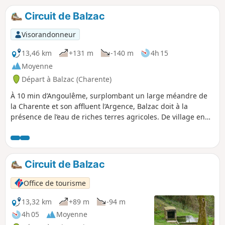
Circuit de Balzac
Visorandonneur
13,46 km
+131 m
-140 m
4h 15
Moyenne
Départ à Balzac (Charente)
À 10 min d’Angoulême, surplombant un large méandre de
la Charente et son affluent l’Argence, Balzac doit à la
présence de l’eau de riches terres agricoles. De village en
village, la campagne et son riche patrimoine se dévoilent
lentement. Soyez curieux pour aller découvrir ce qui se
trouve « hors parcours ».
Circuit de Balzac
Office de tourisme
13,32 km
+89 m
-94 m
4h 05
Moyenne