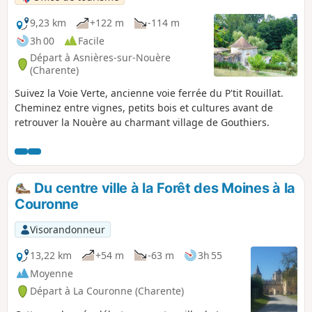
9,23 km
+122 m
-114 m
3h 00
Facile
Départ à Asnières-sur-Nouère
(Charente)
Suivez la Voie Verte, ancienne voie ferrée du P'tit Rouillat.
Cheminez entre vignes, petits bois et cultures avant de
retrouver la Nouère au charmant village de Gouthiers.
Du centre ville à la Forêt des Moines à la
Couronne
Visorandonneur
13,22 km
+54 m
-63 m
3h 55
Moyenne
Départ à La Couronne (Charente)