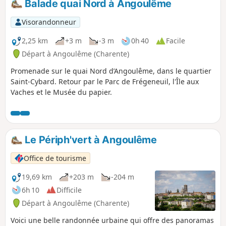
Balade quai Nord à Angoulême
Visorandonneur
2,25 km
+3 m
-3 m
0h 40
Facile
Départ à Angoulême (Charente)
Promenade sur le quai Nord d’Angoulême, dans le quartier
Saint-Cybard. Retour par le Parc de Frégeneuil, l'Île aux
Vaches et le Musée du papier.
Le Périph'vert à Angoulême
Office de tourisme
19,69 km
+203 m
-204 m
6h 10
Difficile
Départ à Angoulême (Charente)
Voici une belle randonnée urbaine qui offre des panoramas