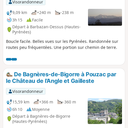
Visorandonneur
9,09 km
+240 m
-238 m
3h 15
Facile
Départ à Barbazan-Dessus (Hautes-
Pyrénées)
Boucle facile. Belles vues sur les Pyrénées. Randonnée sur
routes peu fréquentées. Une portion sur chemin de terre.
De Bagnères-de-Bigorre à Pouzac par
le Château de l'Angle et Gailleste
Visorandonneur
15,59 km
+366 m
-360 m
6h 10
Moyenne
Départ à Bagnères-de-Bigorre
(Hautes-Pyrénées)