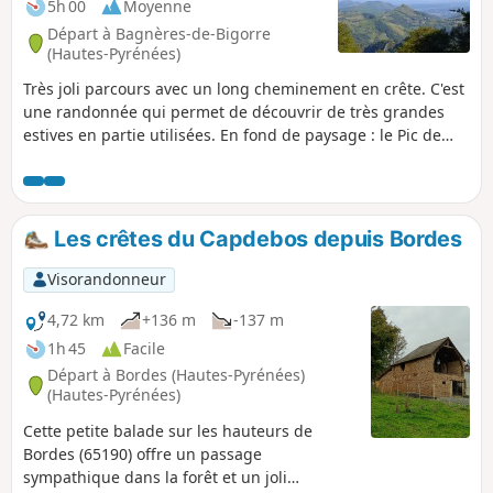
5h 00
Moyenne
Départ à Bagnères-de-Bigorre
(Hautes-Pyrénées)
Très joli parcours avec un long cheminement en crête. C'est
une randonnée qui permet de découvrir de très grandes
estives en partie utilisées. En fond de paysage : le Pic de
Midi de Bigorre, le Montaigu, la vallée de la Mongie. Ne pas
entreprendre cette randonnée en crête par temps de
brouillard ou pluie importante.
Les crêtes du Capdebos depuis Bordes
Visorandonneur
4,72 km
+136 m
-137 m
1h 45
Facile
Départ à Bordes (Hautes-Pyrénées)
(Hautes-Pyrénées)
Cette petite balade sur les hauteurs de
Bordes (65190) offre un passage
sympathique dans la forêt et un joli