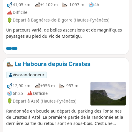
41,05 km
+1 102 m
-1 097 m
4h
Difficile
Départ à Bagnères-de-Bigorre (Hautes-Pyrénées)
Un parcours varié, de belles ascensions et de magnifiques
paysages au pied du Pic de Montaigu.
Le Haboura depuis Crastes
Visorandonneur
12,90 km
+956 m
-957 m
6h 25
Difficile
Départ à Asté (Hautes-Pyrénées)
Randonnée en boucle au départ du parking des Fontaines
de Crastes à Asté. La première partie de la randonnée et la
dernière partie du retour sont en sous-bois. C'est une
randonnée sur des chemins qui mènent dans des estives