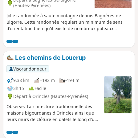
(Hautes-Pyrénées)
Jolie randonnée à saute montagne depuis Bagnères-de-
Bigorre. Cette randonnée requiert un minimum de sens
d'orientation bien qu'il existe de nombreux poteaux
indicateurs présents le jour de ma randonnée.
Avertissement Un VR signale un cheminement difficile entre
les (12) et (14) : des travaux forestiers ont été réalisés et ont
de ce fait abimé considérablement le chemin en forêt.
Les chemins de Loucrup
Redoublez de prudence et utilisez la trace gpx.
Visorandonneur
9,38 km
+192 m
-194 m
3h 15
Facile
Départ à Orincles (Hautes-Pyrénées)
Observez l'architecture traditionnelle des
maisons bigourdanes d'Orincles ainsi que
leurs murs de clôture en galets le long d'un
parcours facile, à faire en famille sur une
demi-journée tout en flânant. Du haut des