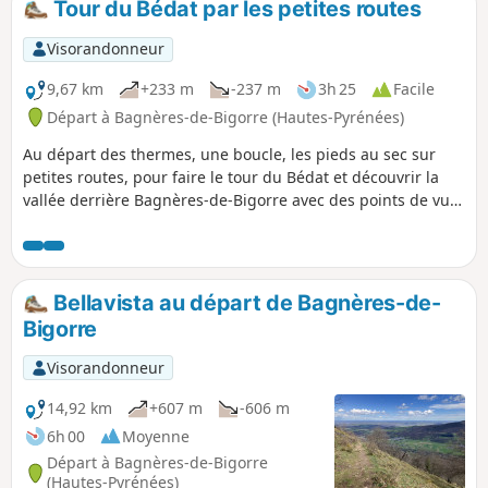
Tour du Bédat par les petites routes
l'Allée de Maintenon.
Visorandonneur
9,67 km
+233 m
-237 m
3h 25
Facile
Départ à Bagnères-de-Bigorre (Hautes-Pyrénées)
Au départ des thermes, une boucle, les pieds au sec sur
petites routes, pour faire le tour du Bédat et découvrir la
vallée derrière Bagnères-de-Bigorre avec des points de vue
sur les hameaux et villages, paysage non montagneux des
Pyrénées.
Bellavista au départ de Bagnères-de-
Bigorre
Visorandonneur
14,92 km
+607 m
-606 m
6h 00
Moyenne
Départ à Bagnères-de-Bigorre
(Hautes-Pyrénées)