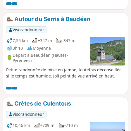
encore en activité. Nota : cette randonnée est classée
difficile, car elle demande un certain sens de l'orientation.
Autour du Serris à Baudéan
Visorandonneur
7,55 km
+347 m
-347 m
3h 10
Moyenne
Départ à Beaudéan (Hautes-
Pyrénées)
Petite randonnée de mise en jambe, toutefois déconseillée
si le temps est humide. Joli point de vue arrivé en haut.
Crêtes de Culentous
Visorandonneur
10,46 km
+709 m
-710 m