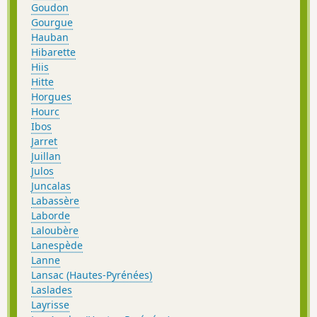
Goudon
Gourgue
Hauban
Hibarette
Hiis
Hitte
Horgues
Hourc
Ibos
Jarret
Juillan
Julos
Juncalas
Labassère
Laborde
Laloubère
Lanespède
Lanne
Lansac (Hautes-Pyrénées)
Laslades
Layrisse