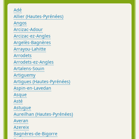
brouillard. La trace gpx est nécessaire entre (4) et (8), et
obligatoire de(5) à (7).
Adé
Allier (Hautes-Pyrénées)
Angos
Arcizac-Adour
Arcizac-ez-Angles
Argelès-Bagnères
Arrayou-Lahitte
Arrodets
Arrodets-ez-Angles
Artalens-Souin
Artiguemy
Artigues (Hautes-Pyrénées)
Aspin-en-Lavedan
Asque
Asté
Astugue
Aureilhan (Hautes-Pyrénées)
Averan
Azereix
Bagnères-de-Bigorre