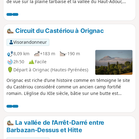
de vue sur la plaine tarbaise et la vallée du Haut-Adour,
avec en toile de fond le Pic du Midi de Bigorre et le
Montaigu ! En montant vers un ancien oppidum romain, en
empruntant d'anciennes voies historiques ou en vous
baladant dans les rues du village, vous aurez aussi un
Circuit du Castériou à Orignac
aperçu du passé de la région.
Visorandonneur
8,09 km
+183 m
-190 m
2h 50
Facile
Départ à Orignac (Hautes-Pyrénées)
Orignac est riche d’une histoire comme en témoigne le site
du Castériou considéré comme un ancien camp fortifié
romain. L'église du XIIe siècle, bâtie sur une butte est
entourée d'un cimetière au tracé arrondi, indique
l’existence d’un enclos défensif au Moyen Âge. Une mine de
lignite, au Sud du village, a été exploitée jusqu'en 1947. Des
fossiles d’animaux y ont été retrouvés. Des mammifères, les
La vallée de l'Arrêt-Darré entre
plus anciens du tertiaire dont l’hipparion gracile, ancêtre
Barbazan-Dessus et Hitte
du cheval.