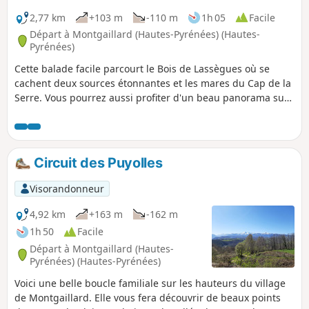
2,77 km
+103 m
-110 m
1h 05
Facile
Départ à Montgaillard (Hautes-Pyrénées) (Hautes-
Pyrénées)
Cette balade facile parcourt le Bois de Lassègues où se
cachent deux sources étonnantes et les mares du Cap de la
Serre. Vous pourrez aussi profiter d'un beau panorama sur
les Pyrénées.
Circuit des Puyolles
Visorandonneur
4,92 km
+163 m
-162 m
1h 50
Facile
Départ à Montgaillard (Hautes-
Pyrénées) (Hautes-Pyrénées)
Voici une belle boucle familiale sur les hauteurs du village
de Montgaillard. Elle vous fera découvrir de beaux points