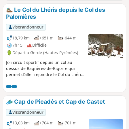
côteaux vous profiterez de la belle vue sur la
chaîne des Pyrénées. Ce parcours de balade
Le Col du Lhéris depuis le Col des
peut se faire en marche nordique en un peu
Palomières
moins de 2 h sans trop traîner.
Visorandonneur
18,79 km
+651 m
-644 m
7h 15
Difficile
Départ à Gerde (Hautes-Pyrénées)
Joli circuit sportif depuis un col au
dessus de Bagnères-de-Bigorre qui
permet d'aller rejoindre le Col du Lhéris.
Ce circuit peut très bien se faire à
raquettes à neige. Ce circuit est
accessible en toutes saisons, sauf après
de fortes pluie, car les pistes
Cap de Picadés et Cap de Castet
deviennent très boueuses.
Visorandonneur
13,03 km
+704 m
-701 m