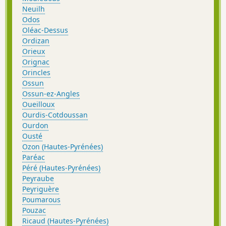
Neuilh
Odos
Oléac-Dessus
Ordizan
Orieux
Orignac
Orincles
Ossun
Ossun-ez-Angles
Oueilloux
Ourdis-Cotdoussan
Ourdon
Ousté
Ozon (Hautes-Pyrénées)
Paréac
Péré (Hautes-Pyrénées)
Peyraube
Peyriguère
Poumarous
Pouzac
Ricaud (Hautes-Pyrénées)