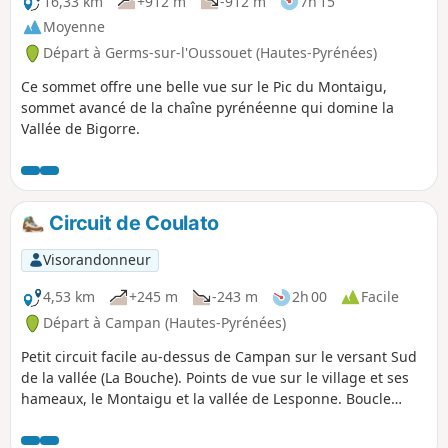
16,33 km
+912 m
-912 m
7h 15
Moyenne
Départ à Germs-sur-l'Oussouet (Hautes-Pyrénées)
Ce sommet offre une belle vue sur le Pic du Montaigu,
sommet avancé de la chaîne pyrénéenne qui domine la
Vallée de Bigorre.
Circuit de Coulato
Visorandonneur
4,53 km
+245 m
-243 m
2h 00
Facile
Départ à Campan (Hautes-Pyrénées)
Petit circuit facile au-dessus de Campan sur le versant Sud
de la vallée (La Bouche). Points de vue sur le village et ses
hameaux, le Montaigu et la vallée de Lesponne. Boucle
pouvant être empruntée dans les deux sens.