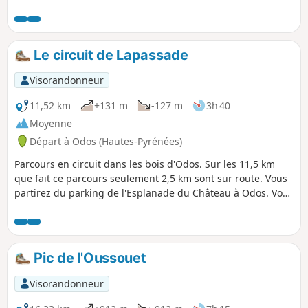
panorama sur les Pyrénées.
Le circuit de Lapassade
Visorandonneur
11,52 km
+131 m
-127 m
3h 40
Moyenne
Départ à Odos (Hautes-Pyrénées)
Parcours en circuit dans les bois d'Odos. Sur les 11,5 km
que fait ce parcours seulement 2,5 km sont sur route. Vous
partirez du parking de l'Esplanade du Château à Odos. Vous
passerez successivement par le Bouscarou, le Château de la
Passade, le Turon du Balabay, les Vignettes, le chemin de
crête au-dessus d'Hibarette. Le retour en descente passe
par Biouès, la Passade, le chemin d'Odos à Louey et celui de
Pic de l'Oussouet
Beyrède. Un dernier petit bout de route avant l'arrivée au
château. Agréable parcours à faire en marche nordique en
Visorandonneur
2h30 pour les plus sportifs ou à VTT en 1h30.