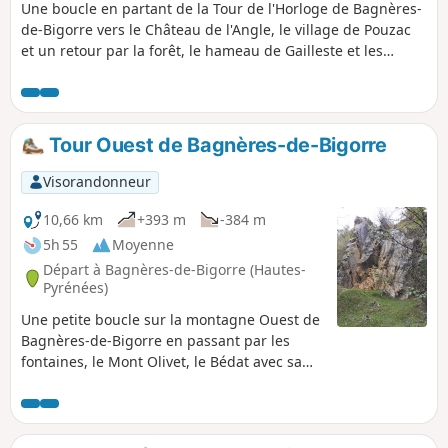
Une boucle en partant de la Tour de l'Horloge de Bagnères-
de-Bigorre vers le Château de l'Angle, le village de Pouzac
et un retour par la forêt, le hameau de Gailleste et les
fontaines. Passage devant l'Église Saint-Vincent, les arbres
majestueux du Parc des Vignaux et de la Mairie, puis contre
l'Adour visite des vestiges d'une ancienne marbrerie, et
montée vers le Château de l'Angle avec un point de vue sur
Tour Ouest de Bagnères-de-Bigorre
le Pic du Midi de Bigorre. Descente vers le village de Pouzac
en passant par la Vierge de Notre-Dame de la Paix,
Visorandonneur
traversée du village pour visiter l'Église de Saint-Saturnin,
classée aux Monuments Historiques. Retour par les belles
10,66 km
+393 m
-384 m
pistes en forêt pour redescendre et traversée du hameau
5h 55
Moyenne
de la Gailleste. Rejoindre Bagnères-de-Bigorre par la
Départ à Bagnères-de-Bigorre (Hautes-
Fontaine ferrugineuse et la Fontaine Verte.
Pyrénées)
Une petite boucle sur la montagne Ouest de
Bagnères-de-Bigorre en passant par les
fontaines, le Mont Olivet, le Bédat avec sa
table d'orientation et sa vierge.Retour par la
Croix de Manse, l'Allée Dramatique et l'Allée
de Maintenon.Très belle vue à la table
d'orientation du Bédat et au retour par