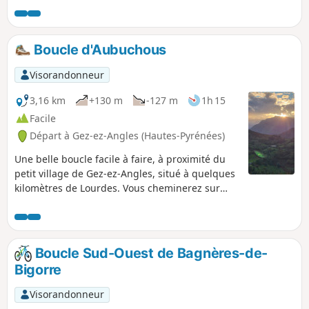
pour des familles. Ce parcours convient bien pour la
marche nordique et il se fait alors en 2h30 ou 3h.La
deuxième partie est bien adaptée pour faire quelques
Boucle d'Aubuchous
petits fractionnés avec 3 côtes de 1 km chacune.
Visorandonneur
3,16 km
+130 m
-127 m
1h 15
Facile
Départ à Gez-ez-Angles (Hautes-Pyrénées)
Une belle boucle facile à faire, à proximité du
petit village de Gez-ez-Angles, situé à quelques
kilomètres de Lourdes. Vous cheminerez sur
une crête dégagée jusqu'au petit sommet
d'Aubuchous où vous pourrez profiter d'un
large panorama sur le piémont et la chaîne des
Pyrénées, avant de revenir vers le village par un
Boucle Sud-Ouest de Bagnères-de-
sentier plus boisé.
Bigorre
Visorandonneur