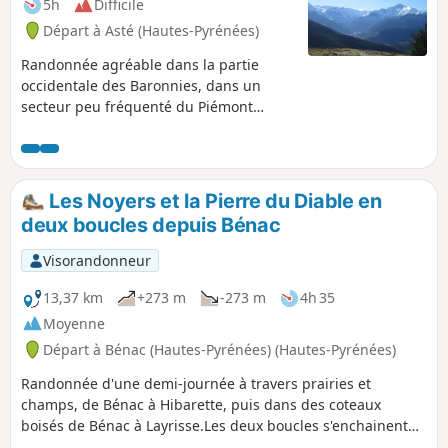
5h
Difficile
Départ à Asté (Hautes-Pyrénées)
Randonnée agréable dans la partie
occidentale des Baronnies, dans un
secteur peu fréquenté du Piémont
pyrénéen des Hautes-Pyrénées. Cet
itinéraire facile est praticable en toute
saison, mais il est idéal à raquettes juste
après une chute de neige à moyenne
Les Noyers et la Pierre du Diable en
altitude, notamment quand la haute
deux boucles depuis Bénac
montagne présente des risques
d'avalanches. Magnifique vue sur la
Visorandonneur
chaîne en particulier le Montaigu, le Pic
du Midi de Bigorre et les vallées du haut
13,37 km
+273 m
-273 m
4h 35
Adour.
Moyenne
Départ à Bénac (Hautes-Pyrénées) (Hautes-Pyrénées)
Randonnée d'une demi-journée à travers prairies et
champs, de Bénac à Hibarette, puis dans des coteaux
boisés de Bénac à Layrisse.Les deux boucles s'enchainent
sans difficulté, en 3h30 pour des randonneurs et en 4 h