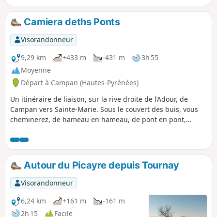
Camiera deths Ponts
Visorandonneur
9,29 km
+433 m
-431 m
3h 55
Moyenne
Départ à Campan (Hautes-Pyrénées)
Un itinéraire de liaison, sur la rive droite de l’Adour, de
Campan vers Sainte-Marie. Sous le couvert des buis, vous
cheminerez, de hameau en hameau, de pont en pont,
jusqu’au belvédère des Arrourets, au-dessus du hameau de
Cayres de By. À Saint-Roch et à Galade, vous pourrez
traverser l’Adour et la RD935 pour rejoindre la « Camiéra
deras Pistas » et revenir vers Campan par l'autre versant de
Autour du Picayre depuis Tournay
la vallée.
Visorandonneur
6,24 km
+161 m
-161 m
2h 15
Facile