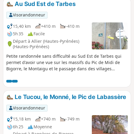
Au Sud Est de Tarbes
Visorandonneur
15,40 km
+410 m
-410 m
5h 35
Facile
Départ à Allier (Hautes-Pyrénées)
(Hautes-Pyrénées)
Petite randonnée sans difficulté au Sud Est de Tarbes qui
permet d'avoir une vue sur les massifs du Pic de Midi de
Bigorre, le Montaigu et le passage dans des villages
typiques du Piémont Pyrénéen. Cette randonnée emprunte
quelques portions de petites routes sans grande circulation
automobile. Le descriptif ainsi que la carte sont
nécessaires, car il y a de multiples bifurcations.
Le Tucou, le Monné, le Pic de Labassère
Visorandonneur
15,18 km
+740 m
-749 m
6h 25
Moyenne
Départ à Bagnères-de-Bigorre