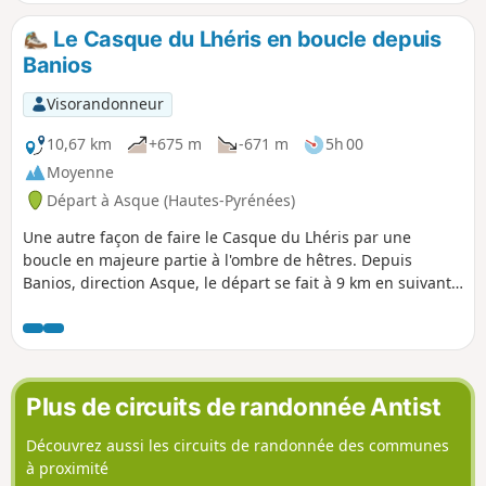
Le Casque du Lhéris en boucle depuis
Banios
Visorandonneur
10,67 km
+675 m
-671 m
5h 00
Moyenne
Départ à Asque (Hautes-Pyrénées)
Une autre façon de faire le Casque du Lhéris par une
boucle en majeure partie à l'ombre de hêtres. Depuis
Banios, direction Asque, le départ se fait à 9 km en suivant
les panneaux fromagerie par la D384 sur 2,5 km, puis en
continuant, à droite, toujours plein Sud, par la route des
crêtes (Cami deth Bernet) jusqu'au parking de la Plate
Forme à 918 m d'altitude en ayant laissé une route à gauche
(cote 751). Le parcours se fait sans courir en 4 h de marche,
Plus de circuits de randonnée Antist
ajouter 1 h pour les petits arrêts et le pique-nique de midi
conseillé du côté du Puits d'Aris sur la descente après le
Découvrez aussi les circuits de randonnée des communes
sommet. Randonnée à effectuée hors enneigement et
à proximité