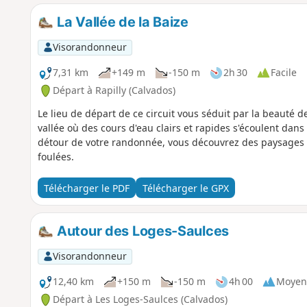
La Vallée de la Baize
Visorandonneur
7,31 km
+149 m
-150 m
2h 30
Facile
Départ à Rapilly (Calvados)
Le lieu de départ de ce circuit vous séduit par la beauté 
vallée où des cours d'eau clairs et rapides s'écoulent dan
détour de votre randonnée, vous découvrez des paysages u
foulées.
Télécharger le PDF
Télécharger le GPX
Autour des Loges-Saulces
Visorandonneur
12,40 km
+150 m
-150 m
4h 00
Moyen
Départ à Les Loges-Saulces (Calvados)