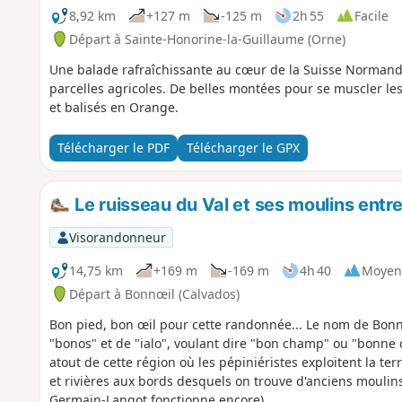
8,92 km
+127 m
-125 m
2h 55
Facile
Départ à Sainte-Honorine-la-Guillaume (Orne)
Une balade rafraîchissante au cœur de la Suisse Normande
parcelles agricoles. De belles montées pour se muscler les 
et balisés en Orange.
Télécharger le PDF
Télécharger le GPX
Le ruisseau du Val et ses moulins entr
Visorandonneur
14,75 km
+169 m
-169 m
4h 40
Moyen
Départ à Bonnœil (Calvados)
Bon pied, bon œil pour cette randonnée... Le nom de Bonn
"bonos" et de "ialo", voulant dire "bon champ" ou "bonne cl
atout de cette région où les pépiniéristes exploitent la te
et rivières aux bords desquels on trouve d'anciens moulins
Germain-Langot fonctionne encore).