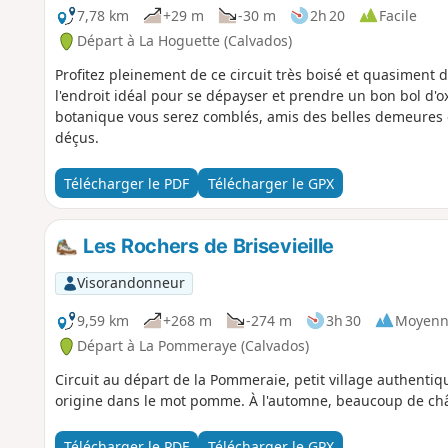
7,78 km
+29 m
-30 m
2h 20
Facile
Départ à La Hoguette (Calvados)
Profitez pleinement de ce circuit très boisé et quasiment 
l'endroit idéal pour se dépayser et prendre un bon bol d'o
botanique vous serez comblés, amis des belles demeures e
déçus.
Télécharger le PDF
Télécharger le GPX
Les Rochers de Brisevieille
Visorandonneur
9,59 km
+268 m
-274 m
3h 30
Moyenn
Départ à La Pommeraye (Calvados)
Circuit au départ de la Pommeraie, petit village authenti
origine dans le mot pomme. À l'automne, beaucoup de châ
Télécharger le PDF
Télécharger le GPX