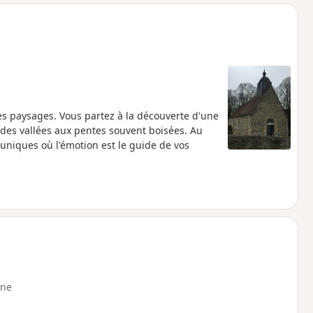
o
a
i
m
p
des paysages. Vous partez à la découverte d'une
s des vallées aux pentes souvent boisées. Au
niques où l'émotion est le guide de vos
ne