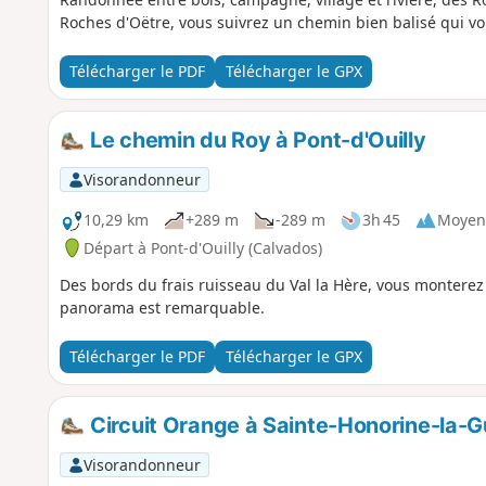
Roches d'Oëtre, vous suivrez un chemin bien balisé qui vo
Télécharger le PDF
Télécharger le GPX
Le chemin du Roy à Pont-d'Ouilly
Visorandonneur
10,29 km
+289 m
-289 m
3h 45
Moyen
Départ à Pont-d'Ouilly (Calvados)
Des bords du frais ruisseau du Val la Hère, vous monterez s
panorama est remarquable.
Télécharger le PDF
Télécharger le GPX
Circuit Orange à Sainte-Honorine-la-G
Visorandonneur