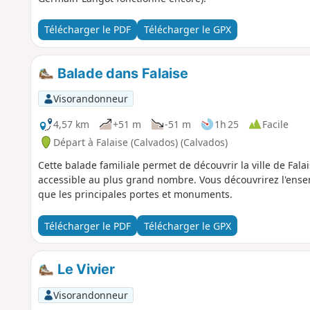
Télécharger le PDF
Télécharger le GPX
Balade dans Falaise
Visorandonneur
4,57 km
+51 m
-51 m
1h 25
Facile
Départ à Falaise (Calvados) (Calvados)
Cette balade familiale permet de découvrir la ville de Falai
accessible au plus grand nombre. Vous découvrirez l'ensem
que les principales portes et monuments.
Télécharger le PDF
Télécharger le GPX
Le Vivier
Visorandonneur