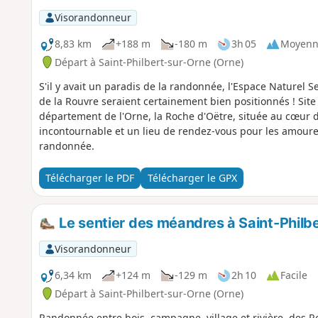
Visorandonneur
8,83 km
+188 m
-180 m
3h 05
Moyenn
Départ à Saint-Philbert-sur-Orne (Orne)
S'il y avait un paradis de la randonnée, l'Espace Naturel S
de la Rouvre seraient certainement bien positionnés ! Site
département de l'Orne, la Roche d'Oëtre, située au cœur
incontournable et un lieu de rendez-vous pour les amour
randonnée.
Télécharger le PDF
Télécharger le GPX
Le sentier des méandres à Saint-Philb
Visorandonneur
6,34 km
+124 m
-129 m
2h 10
Facile
Départ à Saint-Philbert-sur-Orne (Orne)
Randonnée entre bois, campagne, village et rivière, des R