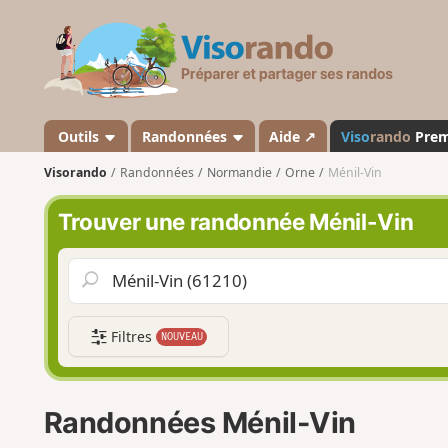
V
i
s
o
r
a
Outils
Randonnées
Aide ↗
Viso
rando
Pre
n
Visorando
Randonnées
Normandie
Orne
Ménil-Vin
d
o
Trouver une randonnée Ménil-Vin
Filtres
NOUVEAU
Randonnées Ménil-Vin