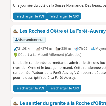
Une journée du côté de la Suisse Normande. Des beaux pa
Télécharger le PDF
Télécharger le GPX
Les Roches d'Oëtre et La Forêt-Auvra
Visorandonneur
21,08 km
+374 m
-380 m
7h 05
Moyen
Départ à Le Mesnil-Villement (Calvados)
Une belle randonnée permettant d'admirer le site des Roche
rives de l'Orne et le bocage normand. Cette randonnée est
randonnée "Autour de la Forêt-Auvray". On pourra débuter 
pour le descriptif) ou à La Forêt-Auvray.
Télécharger le PDF
Télécharger le GPX
Le sentier du granite à la Roche d'Oëtr