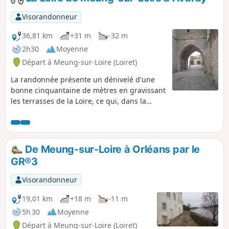
dans sa première partie, l'itinéraire vous
réservera ensuite une vue panoramique sur
Visorandonneur
le val de Loire en même temps que la
quiétude.
36,81 km
+31 m
-32 m
2h30
Moyenne
Départ à Meung-sur-Loire (Loiret)
La randonnée présente un dénivelé d'une
bonne cinquantaine de mètres en gravissant
les terrasses de la Loire, ce qui, dans la
région Orléanaise, mérite d'être souligné.
Elle offre de belles vues sur la Loire et
permet d'apprécier l'intérêt historique des
villes et villages traversés : Meung-sur-Loire
De Meung-sur-Loire à Orléans par le
et Beaugency en particulier.
GR®3
Visorandonneur
19,01 km
+18 m
-11 m
5h 30
Moyenne
Départ à Meung-sur-Loire (Loiret)