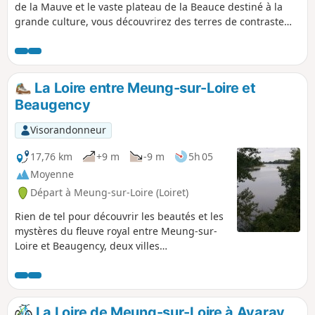
de la Mauve et le vaste plateau de la Beauce destiné à la
grande culture, vous découvrirez des terres de contraste
qui marièrent production céréalière et minoterie pendant
plus d'un millénaire.
La Loire entre Meung-sur-Loire et
Beaugency
Visorandonneur
17,76 km
+9 m
-9 m
5h 05
Moyenne
Départ à Meung-sur-Loire (Loiret)
Rien de tel pour découvrir les beautés et les
mystères du fleuve royal entre Meung-sur-
Loire et Beaugency, deux villes
remarquables par leur château, que de
suivre le circuit de la Loire à vélo sur sa rive
droite et la levée, destinée à contenir les
crues, sur sa rive gauche. Très fréquenté
La Loire de Meung-sur-Loire à Avaray