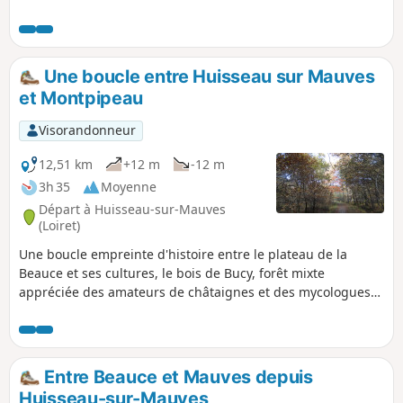
occasion de s'oxygéner et de se détendre. tout en revivant
une page d'histoire.
Une boucle entre Huisseau sur Mauves
et Montpipeau
Visorandonneur
12,51 km
+12 m
-12 m
3h 35
Moyenne
Départ à Huisseau-sur-Mauves
(Loiret)
Une boucle empreinte d'histoire entre le plateau de la
Beauce et ses cultures, le bois de Bucy, forêt mixte
appréciée des amateurs de châtaignes et des mycologues
et le château de Montpipeau dont il ne reste que les tours
de "Favéant", vestiges d’un passé prestigieux.
Entre Beauce et Mauves depuis
Huisseau-sur-Mauves