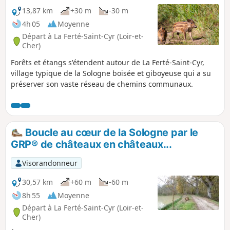
13,87 km
+30 m
-30 m
4h 05
Moyenne
Départ à La Ferté-Saint-Cyr (Loir-et-
Cher)
Forêts et étangs s'étendent autour de La Ferté-Saint-Cyr,
village typique de la Sologne boisée et giboyeuse qui a su
préserver son vaste réseau de chemins communaux.
Boucle au cœur de la Sologne par le
GRP® de châteaux en châteaux...
Visorandonneur
30,57 km
+60 m
-60 m
8h 55
Moyenne
Départ à La Ferté-Saint-Cyr (Loir-et-
Cher)