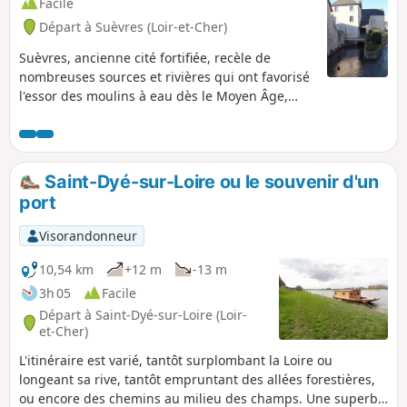
Facile
Départ à Suèvres (Loir-et-Cher)
Suèvres, ancienne cité fortifiée, recèle de
nombreuses sources et rivières qui ont favorisé
l'essor des moulins à eau dès le Moyen Âge,
alimentés par le blé beauceron. Lavoirs,
moulins, châteaux sont au rendez-vous dans
cette riche région du Val de Loire.
Saint-Dyé-sur-Loire ou le souvenir d'un
port
Visorandonneur
10,54 km
+12 m
-13 m
3h 05
Facile
Départ à Saint-Dyé-sur-Loire (Loir-
et-Cher)
L'itinéraire est varié, tantôt surplombant la Loire ou
longeant sa rive, tantôt empruntant des allées forestières,
ou encore des chemins au milieu des champs. Une superbe