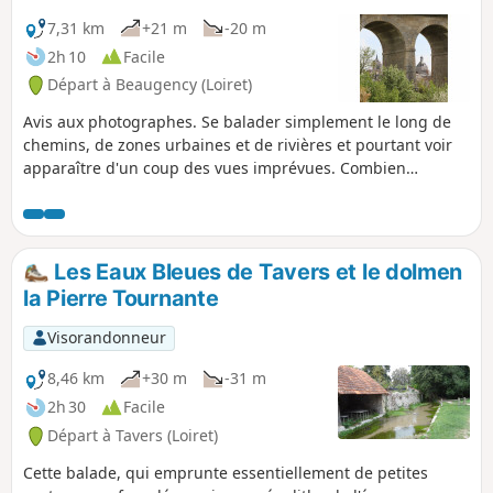
7,31 km
+21 m
-20 m
2h 10
Facile
Départ à Beaugency (Loiret)
Avis aux photographes. Se balader simplement le long de
chemins, de zones urbaines et de rivières et pourtant voir
apparaître d'un coup des vues imprévues. Combien
arriverez-vous à en capturer ?
Les Eaux Bleues de Tavers et le dolmen
la Pierre Tournante
Visorandonneur
8,46 km
+30 m
-31 m
2h 30
Facile
Départ à Tavers (Loiret)
Cette balade, qui emprunte essentiellement de petites