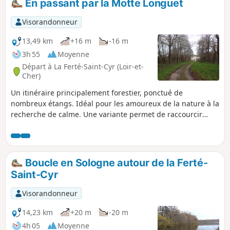
En passant par la Motte Longuet
Visorandonneur
13,49 km
+16 m
-16 m
3h 55
Moyenne
Départ à La Ferté-Saint-Cyr (Loir-et-
Cher)
Un itinéraire principalement forestier, ponctué de
nombreux étangs. Idéal pour les amoureux de la nature à la
recherche de calme. Une variante permet de raccourcir
notablement la distance.
Boucle en Sologne autour de la Ferté-
Saint-Cyr
Visorandonneur
14,23 km
+20 m
-20 m
4h 05
Moyenne