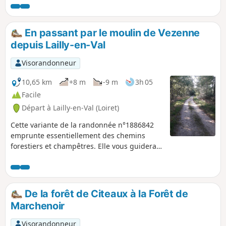
En passant par le moulin de Vezenne
depuis Lailly-en-Val
Visorandonneur
10,65 km
+8 m
-9 m
3h 05
Facile
Départ à Lailly-en-Val (Loiret)
Cette variante de la randonnée n°1886842
emprunte essentiellement des chemins
forestiers et champêtres. Elle vous guidera
vers le moulin de Vezenne, situé dans un
cadre remarquable. Les forêts de feuillus,
essentiellement peuplées de châtaigniers
alternent avec les landes typiquement
De la forêt de Citeaux à la Forêt de
solognotes, colonisées par les genêts. La
Marchenoir
Vezenne est un joli ruisseau se fondant dans
la verdure.
Visorandonneur