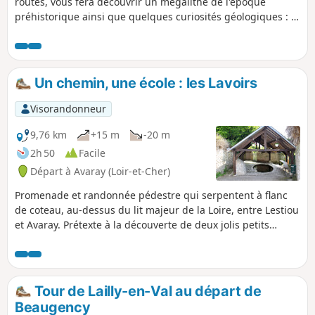
routes, vous fera découvrir un mégalithe de l'époque
préhistorique ainsi que quelques curiosités géologiques : la
vallée du Lien et ses lavoirs, partiellement asséchée en
raison de l'enfouissement progressif de la rivière dans le
réseau karstique du calcaire de Beauce, ainsi que la
résurgence des Eaux Bleues à Tavers.
Un chemin, une école : les Lavoirs
Visorandonneur
9,76 km
+15 m
-20 m
2h 50
Facile
Départ à Avaray (Loir-et-Cher)
Promenade et randonnée pédestre qui serpentent à flanc
de coteau, au-dessus du lit majeur de la Loire, entre Lestiou
et Avaray. Prétexte à la découverte de deux jolis petits
bourgs ligériens, elle réserve aussi la surprise de compter
six lavoirs sur à peine cinq kilomètres. Très discrètement
implantés, il faut prendre le temps de les chercher : la
promenade devient alors un jeu de piste avec des trésors
Tour de Lailly-en-Val au départ de
bien cachés. La commune de Lestiou en compte 2, celle
Beaugency
d'Avaray en compte 4, dont un ovale.