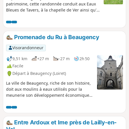
patrimoine, cette randonnée conduit aux Eaux
Bleues de Tavers, à la chapelle de Ver ainsi qu'à
différents lavoirs tout en offrant de superbes
vues sur la Loire.
Promenade du Ru à Beaugency
Visorandonneur
9,51 km
+27 m
-27 m
2h 50
Facile
Départ à Beaugency (Loiret)
La ville de Beaugency, riche de son histoire,
doit aux moulins à eaux utilisés pour la
meunerie son développement économique
dès le XIe siècle. En suivant la vallée du Ru,
cette promenade vous guidera entre
monuments historiques et paysages variés.
Entre Ardoux et Ime près de Lailly-en-