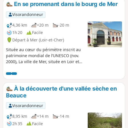
ville de Mer. En effet, Mera signifie, en
En se promenant dans le bourg de Mer
latin, marais, lieu couvert d'eau, ce qui
est à l'origine du nom de Mer.
Visorandonneur
4,36 km
+20 m
-20 m
1h 20
Facile
Départ à Mer (Loir-et-Cher)
Située au cœur du périmètre inscrit au
patrimoine mondial de l’UNESCO (nov.
2000), La ville de Mer, située en Loir et
Cher, est dotée d’un
environnement/patrimoine architectural
de qualité, enrichi au fil des siècles. Mer
est aussi fortement influencée par la
À la découverte d'une vallée sèche en
Tronne. Cet affluent de la Loire traverse
Beauce
du Nord au Sud le territoire communal
en le divisant en deux.
Visorandonneur
8,95 km
+14 m
-14 m
2h 35
Facile