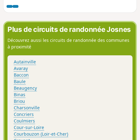
des chemins très variés, longeant prairies,
bois et étangs, puis, pénètre au cœur de la
forêt, lieu idéal pour observer la faune
sauvage. La particularité de cette boucle est
Plus de circuits de randonnée Josnes
de faire traverser par deux fois, le Cosson, la
première par un pont étroit, la deuxième par
Découvrez aussi les circuits de randonnée des communes
le Gué du Moulin Lauray; vous l'aurez
à proximité
compris, il faudra se déchausser.
Autainville
Avaray
Baccon
Baule
Beaugency
Binas
Briou
Charsonville
Concriers
Coulmiers
Cour-sur-Loire
Courbouzon (Loir-et-Cher)