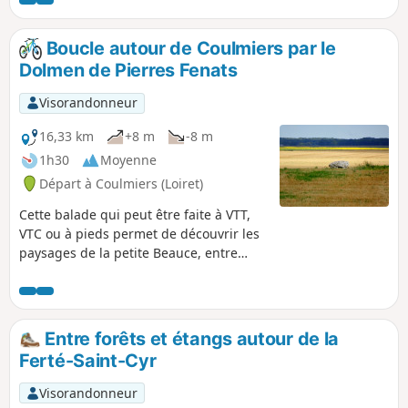
partie est plus variée, émaillée d'étangs, du Cosson, de
sentiers herbeux mais également de hameaux.
Boucle autour de Coulmiers par le
Dolmen de Pierres Fenats
Visorandonneur
16,33 km
+8 m
-8 m
1h30
Moyenne
Départ à Coulmiers (Loiret)
Cette balade qui peut être faite à VTT,
VTC ou à pieds permet de découvrir les
paysages de la petite Beauce, entre
plaine et garennes. Au détour d'un
chemin, vous aurez peut-être la chance
de surprendre un lièvre partant à toutes
jambes dans la plaine, un groupe de
Entre forêts et étangs autour de la
perdrix, des alouettes, et pourquoi pas
Ferté-Saint-Cyr
un groupe de chevreuils. Le dolmen
réserve une découverte presque
Visorandonneur
incongrue au milieu de la plaine.