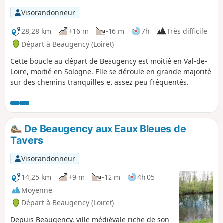
Visorandonneur
28,28 km
+16 m
-16 m
7h
Très difficile
Départ à Beaugency (Loiret)
Cette boucle au départ de Beaugency est moitié en Val-de-
Loire, moitié en Sologne. Elle se déroule en grande majorité
sur des chemins tranquilles et assez peu fréquentés.
De Beaugency aux Eaux Bleues de
Tavers
Visorandonneur
14,25 km
+9 m
-12 m
4h 05
Moyenne
Départ à Beaugency (Loiret)
Depuis Beaugency, ville médiévale riche de son