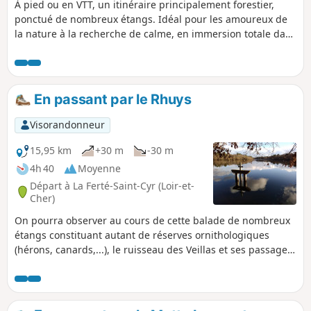
À pied ou en VTT, un itinéraire principalement forestier,
ponctué de nombreux étangs. Idéal pour les amoureux de
la nature à la recherche de calme, en immersion totale dans
le milieu de la "Sologne des étangs".
En passant par le Rhuys
Visorandonneur
15,95 km
+30 m
-30 m
4h 40
Moyenne
Départ à La Ferté-Saint-Cyr (Loir-et-
Cher)
On pourra observer au cours de cette balade de nombreux
étangs constituant autant de réserves ornithologiques
(hérons, canards,...), le ruisseau des Veillas et ses passages
à gué, le château typique des Rhuys, en briques, et peut-
être de grands animaux sauvages dans cette région de la
Sologne des plus giboyeuses.