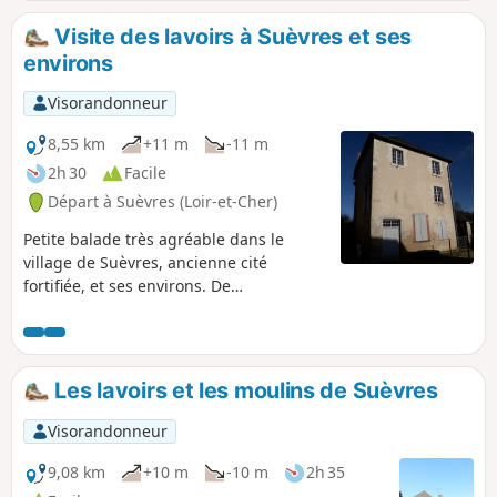
randonnée offre plusieurs variantes possibles.
Visite des lavoirs à Suèvres et ses
environs
Visorandonneur
8,55 km
+11 m
-11 m
2h 30
Facile
Départ à Suèvres (Loir-et-Cher)
Petite balade très agréable dans le
village de Suèvres, ancienne cité
fortifiée, et ses environs. De
nombreuses sources et rivières ont
favorisé la construction de moulins à
eau dès le Moyen Âge.
Les lavoirs et les moulins de Suèvres
Visorandonneur
9,08 km
+10 m
-10 m
2h 35