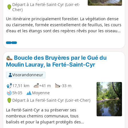
Départ à La Ferté-Saint-Cyr (Loir-et-
Cher)
Un itinéraire principalement forestier. La végétation dense
ou clairsemée, formée essentiellement de feuillus, les cours
d'eau et les étangs sont des repères rêvés pour les oiseaux
et les grands animaux sauvages.
Boucle des Bruyères par le Gué du
Moulin Lauray, la Ferté-Saint-Cyr
Visorandonneur
17,51 km
+41 m
-33 m
5h 05
Moyenne
Départ à La Ferté-Saint-Cyr (Loir-et-Cher)
La Ferté-Saint-Cyr a su préserver ses
nombreux chemins communaux, tous
balisés et pour la plupart protégés des
engins motorisés. Cette boucle emprunte