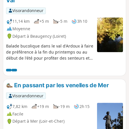
Val
Visorandonneur
11,14 km
+5 m
-5 m
3h 10
Moyenne
Départ à Beaugency (Loiret)
Balade bucolique dans le val d'Ardoux à faire
de préférence à la fin du printemps ou au
début de l'été pour profiter des senteurs et
des palettes de couleur, vertes pâtures,
fleurs jaunes du colza, blés d'or ... Le cours
sauvage de l'Ardoux et de l'Ime est ravissant.
En passant par les venelles de Mer
Visorandonneur
7,82 km
+19 m
-19 m
2h 15
Facile
Départ à Mer (Loir-et-Cher)