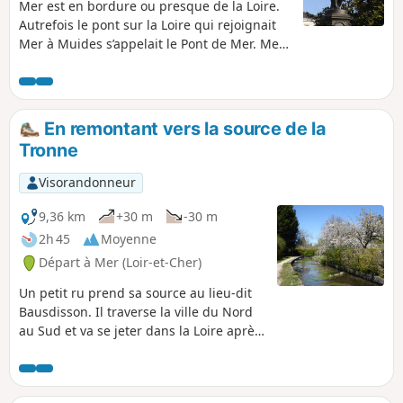
Mer est en bordure ou presque de la Loire.
Autrefois le pont sur la Loire qui rejoignait
Mer à Muides s’appelait le Pont de Mer. Mer
était jadis une ville fortifiée, un gros bourg
fermé d’étendue moindre qu’aujourd’hui, les
faubourgs n’en faisaient pas partie. À
l’intérieur, la disposition de la ville était la
En remontant vers la source de la
même qu’aujourd’hui. La plupart des
Tronne
venelles ont été conservées, l’ancien Hôtel
Dieu a succédé à la place du Marché au
Visorandonneur
beurre.
9,36 km
+30 m
-30 m
2h 45
Moyenne
Départ à Mer (Loir-et-Cher)
Un petit ru prend sa source au lieu-dit
Bausdisson. Il traverse la ville du Nord
au Sud et va se jeter dans la Loire après
un parcours d'une douzaine de
kilomètres. Cette petite rivière, appelée
la Tronne, donne un certain charme à la