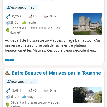
Visorandonneur
10,26 km
+8 m
-8 m
2h 55
Facile
Départ à Huisseau-sur-Mauves
(Loiret)
Au départ de Huisseau-sur-Mauves, village bâti autour d'un
immense château, une balade facile entre plateau
beauceron et les Mauves. Ces cours d'eau s'écoulent en
toutes saisons au sein d'une superbe végétation. À
pratiquer plutôt au printemps ou au début de l'été lorsque
les touches de couleur des différentes cultures rompent la
monotonie du plateau.
Entre Beauce et Mauves par la Touanne
Visorandonneur
18,63 km
+9 m
-9 m
5h 20
Moyenne
Départ à Huisseau-sur-Mauves
(Loiret)