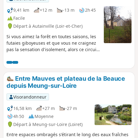
9,41 km
+12 m
-13 m
2h 45
Facile
Départ à Autainville (Loir-et-Cher)
Si vous aimez la forêt en toutes saisons, les
futaies giboyeuses et que vous ne craignez
pas la sensation d'isolement, alors ce circuit
est fait pour vous.
Entre Mauves et plateau de la Beauce
depuis Meung-sur-Loire
Visorandonneur
16,58 km
+27 m
-27 m
4h 50
Moyenne
Départ à Meung-sur-Loire (Loiret)
Entre espaces ombragés s'étirant le long des eaux fraîches