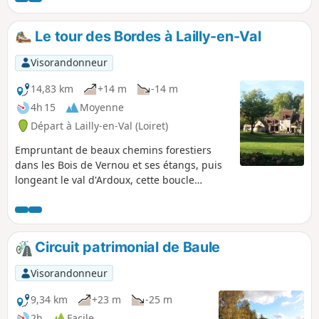
Chappe et son musée, ses mégalithes et
leurs légendes, son moulin à vent très
Le tour des Bordes à Lailly-en-Val
bien restauré, témoin d'un proche
passé. La traversée de la Conie par la
Visorandonneur
passerelle de Montenson dans un cadre
de verdure, est très agréable et
14,83 km
+14 m
-14 m
reposant.
4h 15
Moyenne
Départ à Lailly-en-Val (Loiret)
Empruntant de beaux chemins forestiers
dans les Bois de Vernou et ses étangs, puis
longeant le val d'Ardoux, cette boucle
permet de découvrir les moulins de
Vezenne, puis de Chaffin, témoins d'une
riche activité d'autrefois.
Circuit patrimonial de Baule
Visorandonneur
9,34 km
+23 m
-25 m
2h
Facile