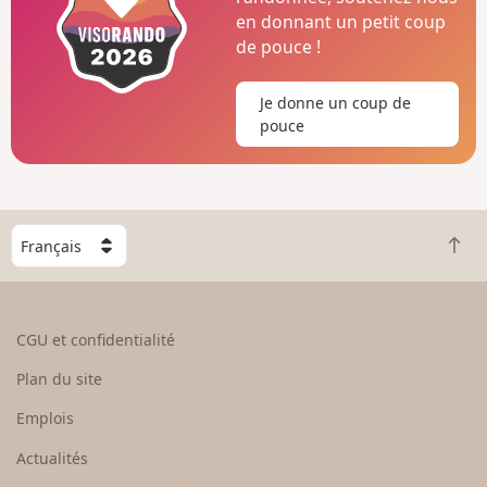
en donnant un petit coup
de pouce !
Je donne un coup de
pouce
C
R
h
e
o
t
i
o
s
CGU et confidentialité
u
i
r
s
Plan du site
e
s
n
e
Emplois
h
z
Actualités
a
u
u
n