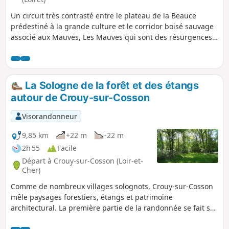
Un circuit très contrasté entre le plateau de la Beauce
prédestiné à la grande culture et le corridor boisé sauvage
associé aux Mauves, Les Mauves qui sont des résurgences
de la nappe de Beauce constituent une curiosité par la flore
et la faune caractéristiques de zones humides, ainsi que
par la présence de moulins et châteaux. À pratiquer plutôt
au printemps ou au début de l'été lorsque les touches de
La Sologne de la forêt et des étangs
couleur des différentes cultures rompent la monotonie du
autour de Crouy-sur-Cosson
plateau.
Visorandonneur
9,85 km
+22 m
-22 m
2h 55
Facile
Départ à Crouy-sur-Cosson (Loir-et-
Cher)
Comme de nombreux villages solognots, Crouy-sur-Cosson
mêle paysages forestiers, étangs et patrimoine
architectural. La première partie de la randonnée se fait sur
de larges allées en lisière ou au cœur de la forêt; la seconde