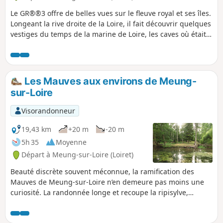
Le GR®®3 offre de belles vues sur le fleuve royal et ses îles.
Longeant la rive droite de la Loire, il fait découvrir quelques
vestiges du temps de la marine de Loire, les caves où était
entreposé le vin et la maison du pressoir, sans oublier la
magnifique église de la Chapelle-Saint-Mesmin
surplombant le fleuve.
Les Mauves aux environs de Meung-
sur-Loire
Visorandonneur
19,43 km
+20 m
-20 m
5h 35
Moyenne
Départ à Meung-sur-Loire (Loiret)
Beauté discrète souvent méconnue, la ramification des
Mauves de Meung-sur-Loire n’en demeure pas moins une
curiosité. La randonnée longe et recoupe la ripisylve,
corridor de végétation constituée essentiellement d’aulnes,
de frênes et de peupliers. Constituée de trois boucles, la