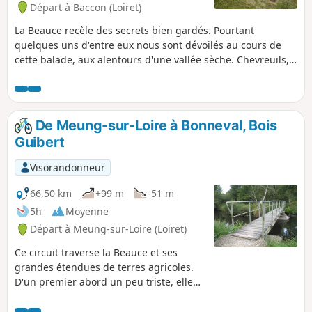
Départ à Baccon (Loiret)
La Beauce recèle des secrets bien gardés. Pourtant
quelques uns d'entre eux nous sont dévoilés au cours de
cette balade, aux alentours d'une vallée sèche. Chevreuils,
garennes, muscaris, orchidées se livrent à qui sait observer.
De Meung-sur-Loire à Bonneval, Bois
Guibert
Visorandonneur
66,50 km
+99 m
-51 m
5h
Moyenne
Départ à Meung-sur-Loire (Loiret)
Ce circuit traverse la Beauce et ses
grandes étendues de terres agricoles.
D'un premier abord un peu triste, elles
sont enrichies par des sites
remarquables, comme la tour de