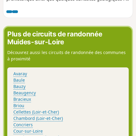
vallée du Lien et ses lavoirs, partiellement asséchée en
raison de l'enfouissement progressif de la rivière dans le
réseau karstique du calcaire de Beauce, ainsi que la
résurgence des Eaux Bleues à Tavers.
Plus de circuits de randonnée
Muides-sur-Loire
Découvrez aussi les circuits de randonnée des communes
à proximité
Avaray
Baule
Bauzy
Beaugency
Bracieux
Briou
Cellettes (Loir-et-Cher)
Chambord (Loir-et-Cher)
Concriers
Cour-sur-Loire