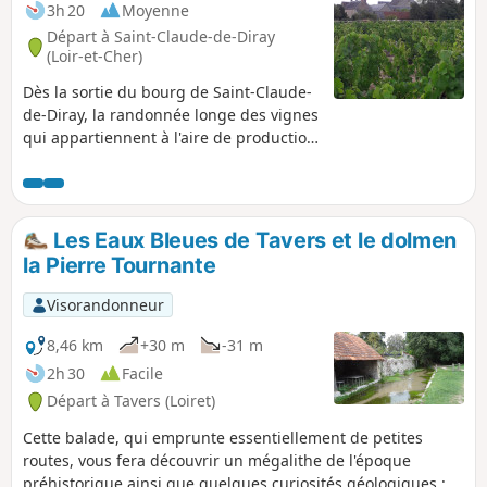
3h 20
Moyenne
Départ à Saint-Claude-de-Diray
(Loir-et-Cher)
Dès la sortie du bourg de Saint-Claude-
de-Diray, la randonnée longe des vignes
qui appartiennent à l'aire de production
de l'AOC Cheverny. Puis elle suit les
bords de Loire, avec le château de
Ménars, situé sur l'autre rive, où la
marquise de Pompadour a vécu ses
Les Eaux Bleues de Tavers et le dolmen
dernières années. Sur le chemin du
la Pierre Tournante
retour, l'ancien viaduc aux nombreuses
arches se laisse admirer sous tous les
Visorandonneur
angles avant que ne pointe à l'horizon
le clocher du bourg qui signale l'arrivée.
8,46 km
+30 m
-31 m
2h 30
Facile
Départ à Tavers (Loiret)
Cette balade, qui emprunte essentiellement de petites
routes, vous fera découvrir un mégalithe de l'époque
préhistorique ainsi que quelques curiosités géologiques : la