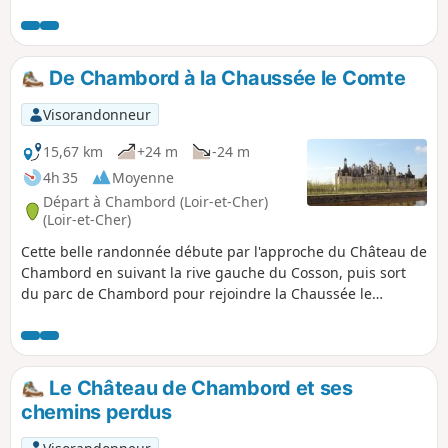
alimentés par le blé beauceron. Lavoirs,
moulins, châteaux sont au rendez-vous dans
cette riche région du Val de Loire.
De Chambord à la Chaussée le Comte
Visorandonneur
15,67 km
+24 m
-24 m
4h 35
Moyenne
Départ à Chambord (Loir-et-Cher)
(Loir-et-Cher)
Cette belle randonnée débute par l'approche du Château de
Chambord en suivant la rive gauche du Cosson, puis sort
du parc de Chambord pour rejoindre la Chaussée le
Compte avant d'y revenir. Le circuit offre de belles vues sur
l'un des plus beaux châteaux de la Loire, tout en s'égarant
au travers des champs cultivés, des bois ou dans la
végétation associée au Cosson, la "ripisylve".
Le Château de Chambord et ses
chemins perdus