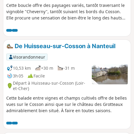
Cette boucle offre des paysages variés, tantôt traversant le
vignoble "Cheverny", tantôt suivant les bords du Cosson.
Elle procure une sensation de bien-être le long des hauts
murs couverts de végétation qui entourent le domaine du
château de Saumery.
De Huisseau-sur-Cosson à Nanteuil
Visorandonneur
10,53 km
+30 m
-31 m
3h 05
Facile
Départ à Huisseau-sur-Cosson (Loir-
et-Cher)
Cette balade entre vignes et champs cultivés offre de belles
vues sur le Cosson ainsi que sur le château des Grotteaux
admirablement bien situé. À faire en toutes saisons.