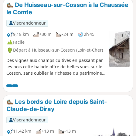
De Huisseau-sur-Cosson à la Chaussée
le Comte
Visorandonneur
9,18 km
+30 m
-24 m
2h 45
Facile
Départ à Huisseau-sur-Cosson (Loir-et-Cher)
Des vignes aux champs cultivés en passant par
les bois cette balade offre de belles vues sur le
Cosson, sans oublier la richesse du patrimoine.
A faire en toutes saisons.
Les bords de Loire depuis Saint-
Claude-de-Diray
Visorandonneur
11,42 km
+13 m
-13 m