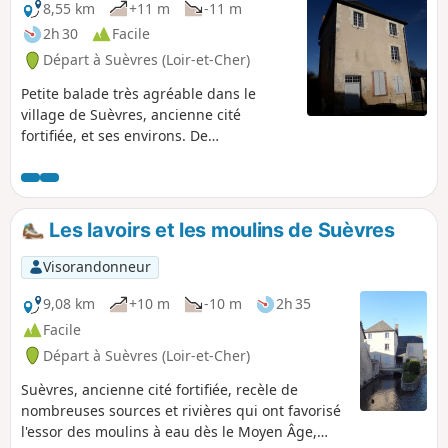
8,55 km
+11 m
-11 m
2h 30
Facile
Départ à Suèvres (Loir-et-Cher)
Petite balade très agréable dans le
village de Suèvres, ancienne cité
fortifiée, et ses environs. De
nombreuses sources et rivières ont
favorisé la construction de moulins à
eau dès le Moyen Âge.
Les lavoirs et les moulins de Suèvres
Visorandonneur
9,08 km
+10 m
-10 m
2h 35
Facile
Départ à Suèvres (Loir-et-Cher)
Suèvres, ancienne cité fortifiée, recèle de
nombreuses sources et rivières qui ont favorisé
l'essor des moulins à eau dès le Moyen Âge,