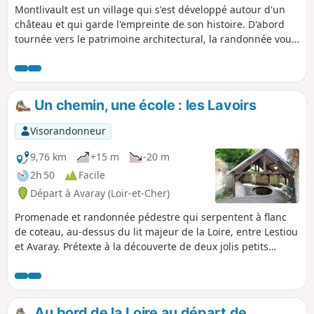
Montlivault est un village qui s'est développé autour d'un
château et qui garde l'empreinte de son histoire. D'abord
tournée vers le patrimoine architectural, la randonnée vous
conduira ensuite au travers du vignoble Cheverny ainsi que
des cultures maraichères.
Un chemin, une école : les Lavoirs
Visorandonneur
9,76 km
+15 m
-20 m
2h 50
Facile
Départ à Avaray (Loir-et-Cher)
Promenade et randonnée pédestre qui serpentent à flanc
de coteau, au-dessus du lit majeur de la Loire, entre Lestiou
et Avaray. Prétexte à la découverte de deux jolis petits
bourgs ligériens, elle réserve aussi la surprise de compter
six lavoirs sur à peine cinq kilomètres. Très discrètement
implantés, il faut prendre le temps de les chercher : la
promenade devient alors un jeu de piste avec des trésors
Au bord de la Loire au départ de