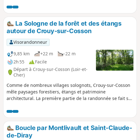
La Sologne de la forêt et des étangs
autour de Crouy-sur-Cosson
Visorandonneur
9,85 km
+22 m
-22 m
2h 55
Facile
Départ à Crouy-sur-Cosson (Loir-et-
Cher)
Comme de nombreux villages solognots, Crouy-sur-Cosson
mêle paysages forestiers, étangs et patrimoine
architectural. La première partie de la randonnée se fait sur
de larges allées en lisière ou au cœur de la forêt; la seconde
partie est plus variée, émaillée d'étangs, du Cosson, de
sentiers herbeux mais également de hameaux.
Boucle par Montlivault et Saint-Claude-
de-Diray