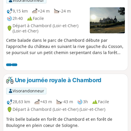
Visorandonneur
9,15 km
+24 m
-24 m
2h 40
Facile
Départ à Chambord (Loir-et-Cher)
(Loir-et-Cher)
Cette balade dans le parc de Chambord débute par
l'approche du château en suivant la rive gauche du Cosson,
se poursuit sur un petit chemin serpentant dans la forêt
pour enfin rejoindre le point de départ via la rive droite du
Cosson et le Pont Saint-Michel, en offrant une dernière vue,
inoubliable, du château.
Une journée royale à Chambord
Visorandonneur
28,63 km
+43 m
-43 m
3h
Facile
Départ à Chambord (Loir-et-Cher) (Loir-et-Cher)
Très belle balade en forêt de Chambord et en forêt de
Boulogne en plein coeur de Sologne.