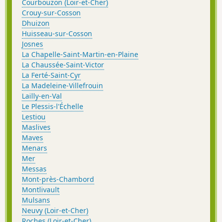
Courbouzon (Loir-et-Cher)
Crouy-sur-Cosson
Dhuizon
Huisseau-sur-Cosson
Josnes
La Chapelle-Saint-Martin-en-Plaine
La Chaussée-Saint-Victor
La Ferté-Saint-Cyr
La Madeleine-Villefrouin
Lailly-en-Val
Le Plessis-l'Échelle
Lestiou
Maslives
Maves
Menars
Mer
Messas
Mont-près-Chambord
Montlivault
Mulsans
Neuvy (Loir-et-Cher)
Roches (Loir-et-Cher)