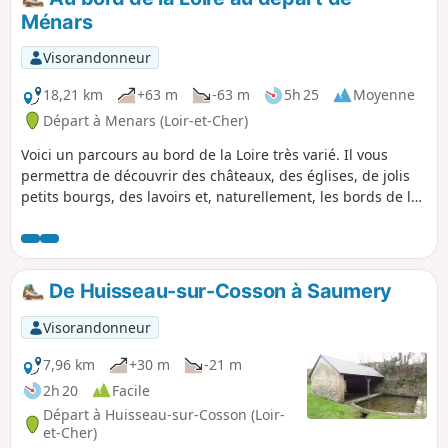
bien cachés. La commune de Lestiou en compte 2, celle
Ménars
d'Avaray en compte 4, dont un ovale.
Visorandonneur
18,21 km
+63 m
-63 m
5h 25
Moyenne
Départ à Menars (Loir-et-Cher)
Voici un parcours au bord de la Loire très varié. Il vous
permettra de découvrir des châteaux, des églises, de jolis
petits bourgs, des lavoirs et, naturellement, les bords de la
Loire. Pour ces bords ce sera tantôt depuis la levée qui
protège des inondations, tantôt depuis les petits chemins
qui se rapprochent au plus près du fleuve.
De Huisseau-sur-Cosson à Saumery
Visorandonneur
7,96 km
+30 m
-21 m
2h 20
Facile
Départ à Huisseau-sur-Cosson (Loir-
et-Cher)