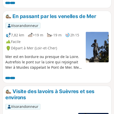
kilomètres. Cette petite rivière, appelée
la Tronne, donne un certain charme à la
ville de Mer. En effet, Mera signifie, en
En passant par les venelles de Mer
latin, marais, lieu couvert d'eau, ce qui
est à l'origine du nom de Mer.
Visorandonneur
7,82 km
+19 m
-19 m
2h 15
Facile
Départ à Mer (Loir-et-Cher)
Mer est en bordure ou presque de la Loire.
Autrefois le pont sur la Loire qui rejoignait
Mer à Muides s’appelait le Pont de Mer. Mer
était jadis une ville fortifiée, un gros bourg
fermé d’étendue moindre qu’aujourd’hui, les
faubourgs n’en faisaient pas partie. À
l’intérieur, la disposition de la ville était la
Visite des lavoirs à Suèvres et ses
même qu’aujourd’hui. La plupart des
environs
venelles ont été conservées, l’ancien Hôtel
Dieu a succédé à la place du Marché au
Visorandonneur
beurre.