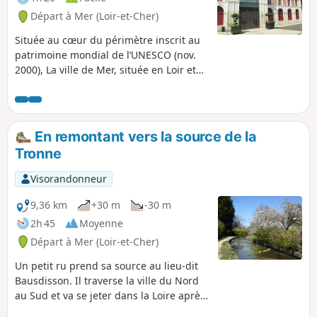
Départ à Mer (Loir-et-Cher)
Située au cœur du périmètre inscrit au
patrimoine mondial de l’UNESCO (nov.
2000), La ville de Mer, située en Loir et
Cher, est dotée d’un
environnement/patrimoine architectural
de qualité, enrichi au fil des siècles. Mer
est aussi fortement influencée par la
En remontant vers la source de la
Tronne. Cet affluent de la Loire traverse
Tronne
du Nord au Sud le territoire communal
en le divisant en deux.
Visorandonneur
9,36 km
+30 m
-30 m
2h 45
Moyenne
Départ à Mer (Loir-et-Cher)
Un petit ru prend sa source au lieu-dit
Bausdisson. Il traverse la ville du Nord
au Sud et va se jeter dans la Loire après
un parcours d'une douzaine de