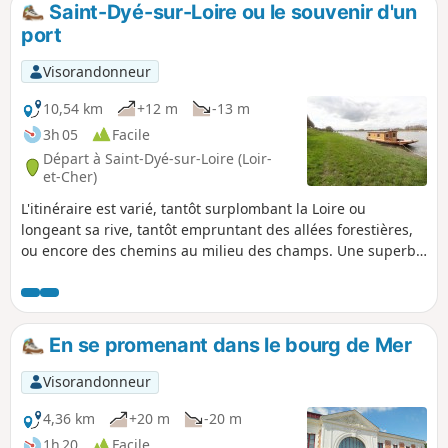
Saint-Dyé-sur-Loire ou le souvenir d'un
p
port
Visorandonneur
10,54 km
+12 m
-13 m
3h 05
Facile
Départ à Saint-Dyé-sur-Loire (Loir-
et-Cher)
L'itinéraire est varié, tantôt surplombant la Loire ou
longeant sa rive, tantôt empruntant des allées forestières,
ou encore des chemins au milieu des champs. Une superbe
occasion de s'oxygéner et de se détendre. tout en revivant
une page d'histoire.
En se promenant dans le bourg de Mer
Visorandonneur
4,36 km
+20 m
-20 m
1h 20
Facile