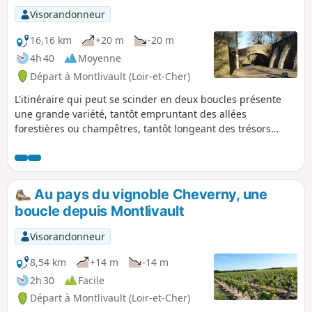
Visorandonneur
16,16 km
+20 m
-20 m
4h 40
Moyenne
Départ à Montlivault (Loir-et-Cher)
L'itinéraire qui peut se scinder en deux boucles présente
une grande variété, tantôt empruntant des allées
forestières ou champêtres, tantôt longeant des trésors
patrimoniaux à deux pas du Domaine de Chambord.
Au pays du vignoble Cheverny, une
boucle depuis Montlivault
Visorandonneur
8,54 km
+14 m
-14 m
2h 30
Facile
Départ à Montlivault (Loir-et-Cher)