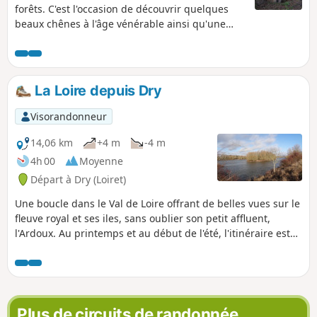
forêts. C'est l'occasion de découvrir quelques
beaux chênes à l'âge vénérable ainsi qu'une
doline, effondrement dû à la dissolution du
calcaire par les eaux souterraines qui est une
curiosité du Nord de la Sologne.
La Loire depuis Dry
Visorandonneur
14,06 km
+4 m
-4 m
4h 00
Moyenne
Départ à Dry (Loiret)
Une boucle dans le Val de Loire offrant de belles vues sur le
fleuve royal et ses iles, sans oublier son petit affluent,
l'Ardoux. Au printemps et au début de l'été, l'itinéraire est
émaillé des touches de couleur des différentes cultures.
Plus de circuits de randonnée