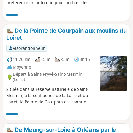
préférence en automne pour profiter des
couleurs des différentes parcelles. Idéale
pour une balade en famille.
De la Pointe de Courpain aux moulins du
Loiret
Visorandonneur
11,26 km
+5 m
-5 m
3h 15
Moyenne
Départ à Saint-Pryvé-Saint-Mesmin
(Loiret)
Située dans la réserve naturelle de Saint-
Mesmin, à la confluence de la Loire et du
Loiret, la Pointe de Courpain est connue
pour sa fraîcheur et sa faune d'une
exceptionnelle diversité. On ne se lasse pas
d'admirer les moulins sur le Loiret dans leur
cadre évoluant au fil des saisons.
De Meung-sur-Loire à Orléans par le