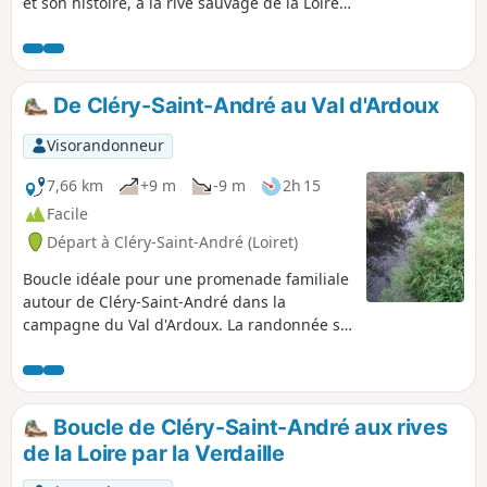
et son histoire, à la rive sauvage de la Loire
et la réserve naturelle de Saint-Mesmin. Elle
offre de belles vues sur la Loire et permet
d'apprécier la richesse végétale et
faunistique de ses rives et de ses îles.
De Cléry-Saint-André au Val d'Ardoux
Visorandonneur
7,66 km
+9 m
-9 m
2h 15
Facile
Départ à Cléry-Saint-André (Loiret)
Boucle idéale pour une promenade familiale
autour de Cléry-Saint-André dans la
campagne du Val d'Ardoux. La randonnée se
fait au milieu des pâturages ainsi que dans
les espaces boisés le long du Grand Ardoux.
Boucle de Cléry-Saint-André aux rives
de la Loire par la Verdaille