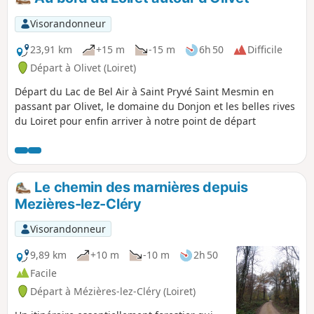
Visorandonneur
23,91 km
+15 m
-15 m
6h 50
Difficile
Départ à Olivet (Loiret)
Départ du Lac de Bel Air à Saint Pryvé Saint Mesmin en
passant par Olivet, le domaine du Donjon et les belles rives
du Loiret pour enfin arriver à notre point de départ
Le chemin des marnières depuis
Mezières-lez-Cléry
Visorandonneur
9,89 km
+10 m
-10 m
2h 50
Facile
Départ à Mézières-lez-Cléry (Loiret)