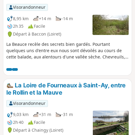
Visorandonneur
8,95 km
+14 m
-14 m
2h 35
Facile
Départ à Baccon (Loiret)
La Beauce recèle des secrets bien gardés. Pourtant
quelques uns d'entre eux nous sont dévoilés au cours de
cette balade, aux alentours d'une vallée sèche. Chevreuils,
garennes, muscaris, orchidées se livrent à qui sait observer.
La Loire de Fourneaux à Saint-Ay, entre
le Rollin et la Mauve
Visorandonneur
9,03 km
+31 m
-31 m
2h 40
Facile
Départ à Chaingy (Loiret)