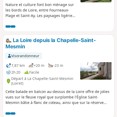
Nature et culture font bon ménage sur
les bords de Loire, entre Fourneaux-
Plage et Saint-Ay. Les paysages ligériens
à fleur d'eau comme en hauteur sont
d'une telle beauté, parfois
époustouflante, qu'on peut aisément
comprendre pourquoi évêques
La Loire depuis la Chapelle-Saint-
d'Orléans comme hommes de lettres
Mesmin
célébrissimes y vinrent en villégiature.
Visorandonneur
7,87 km
+20 m
-23 m
2h 20
Facile
Départ à La Chapelle-Saint-Mesmin
(Loiret)
Cette balade en balcon au-dessus de la Loire offre de jolies
vues sur le fleuve royal que surplombe l'Église Saint-
Mesmin bâtie à flanc de coteau, ainsi que sur la réserve
naturelle de Saint-Mesmin qui protège une flore et une
faune très riches.