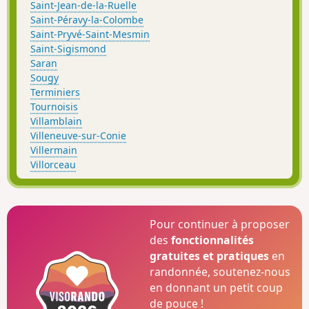
Saint-Jean-de-la-Ruelle
Saint-Péravy-la-Colombe
Saint-Pryvé-Saint-Mesmin
Saint-Sigismond
Saran
Sougy
Terminiers
Tournoisis
Villamblain
Villeneuve-sur-Conie
Villermain
Villorceau
Pour continuer à proposer
des
fonctionnalités
gratuites et pratiques
en
randonnée, soutenez-nous
en donnant un petit coup
de pouce !