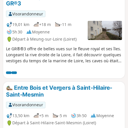
GR®3
Visorandonneur
19,01 km
+18 m
-11 m
5h 30
Moyenne
Départ à Meung-sur-Loire (Loiret)
Le GR®®3 offre de belles vues sur le fleuve royal et ses îles.
Longeant la rive droite de la Loire, il fait découvrir quelques
vestiges du temps de la marine de Loire, les caves où était
entreposé le vin et la maison du pressoir, sans oublier la
magnifique église de la Chapelle-Saint-Mesmin
surplombant le fleuve.
Entre Bois et Vergers à Saint-Hilaire-
Saint-Mesmin
Visorandonneur
13,50 km
+5 m
-5 m
3h 50
Moyenne
Départ à Saint-Hilaire-Saint-Mesmin (Loiret)