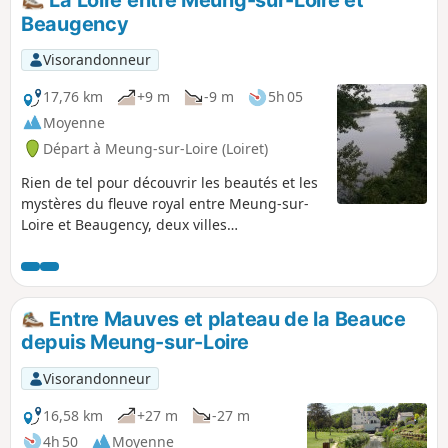
et Beaugency en particulier.
Beaugency
Visorandonneur
17,76 km
+9 m
-9 m
5h 05
Moyenne
Départ à Meung-sur-Loire (Loiret)
Rien de tel pour découvrir les beautés et les
mystères du fleuve royal entre Meung-sur-
Loire et Beaugency, deux villes
remarquables par leur château, que de
suivre le circuit de la Loire à vélo sur sa rive
droite et la levée, destinée à contenir les
crues, sur sa rive gauche. Très fréquenté
Entre Mauves et plateau de la Beauce
dans sa première partie, l'itinéraire vous
depuis Meung-sur-Loire
réservera ensuite une vue panoramique sur
le val de Loire en même temps que la
Visorandonneur
quiétude.
16,58 km
+27 m
-27 m
4h 50
Moyenne