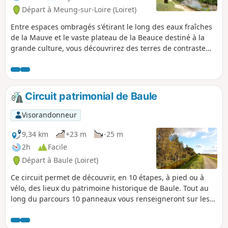
Départ à Meung-sur-Loire (Loiret)
Entre espaces ombragés s'étirant le long des eaux fraîches
de la Mauve et le vaste plateau de la Beauce destiné à la
grande culture, vous découvrirez des terres de contraste
qui marièrent production céréalière et minoterie pendant
plus d'un millénaire.
Circuit patrimonial de Baule
Visorandonneur
9,34 km
+23 m
-25 m
2h
Facile
Départ à Baule (Loiret)
Ce circuit permet de découvrir, en 10 étapes, à pied ou à
vélo, des lieux du patrimoine historique de Baule. Tout au
long du parcours 10 panneaux vous renseigneront sur les
éléments architecturaux et l'histoire. Vous pouvez retrouver
le flyer correspond ainsi que des informations