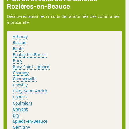
Rozières-en-Beauce
Découvrez aussi les circuits de randonnée des communes
à proximité
Artenay
Baccon
Baule
Boulay-les-Barres
Bricy
Bucy-Saint-Liphard
Chaingy
Charsonville
Chevilly
Cléry-Saint-André
Coinces
Coulmiers
Cravant
Dry
Épieds-en-Beauce
Gémigny