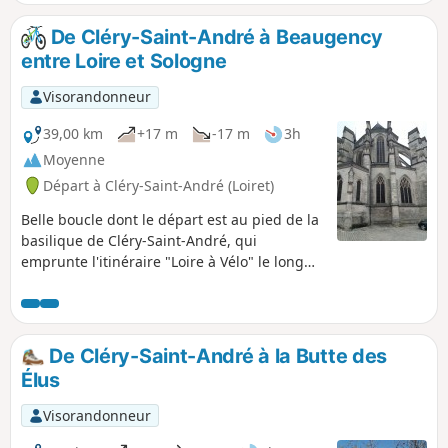
complémentaires, descriptif et anecdotes sur le site de la
commune de Baule.
De Cléry-Saint-André à Beaugency
entre Loire et Sologne
Visorandonneur
39,00 km
+17 m
-17 m
3h
Moyenne
Départ à Cléry-Saint-André (Loiret)
Belle boucle dont le départ est au pied de la
basilique de Cléry-Saint-André, qui
emprunte l'itinéraire "Loire à Vélo" le long
du fleuve royal. Deux villes remarquables
par leur histoire sont traversées, Meung-
sur-Loire et Beaugency. Au retour, la
randonnée emprunte le GR®3 au cœur de la
De Cléry-Saint-André à la Butte des
Sologne Orléanaise.
Élus
Visorandonneur