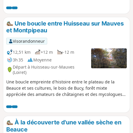
de la nappe de Beauce constituent une curiosité par la flore
et la faune caractéristiques de zones humides, ainsi que
par la présence de moulins et châteaux. À pratiquer plutôt
au printemps ou au début de l'été lorsque les touches de
Une boucle entre Huisseau sur Mauves
couleur des différentes cultures rompent la monotonie du
et Montpipeau
plateau.
Visorandonneur
12,51 km
+12 m
-12 m
3h 35
Moyenne
Départ à Huisseau-sur-Mauves
(Loiret)
Une boucle empreinte d'histoire entre le plateau de la
Beauce et ses cultures, le bois de Bucy, forêt mixte
appréciée des amateurs de châtaignes et des mycologues
et le château de Montpipeau dont il ne reste que les tours
de "Favéant", vestiges d’un passé prestigieux.
À la découverte d'une vallée sèche en
Beauce