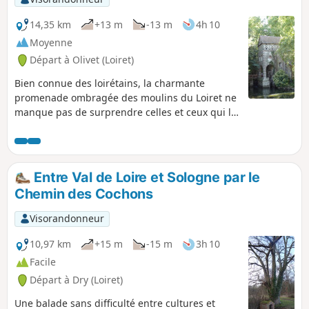
14,35 km
+13 m
-13 m
4h 10
Moyenne
Départ à Olivet (Loiret)
Bien connue des loirétains, la charmante
promenade ombragée des moulins du Loiret ne
manque pas de surprendre celles et ceux qui la
découvrent, lieu façonné par les activités
minotières qui perdurèrent durant des siècles.
C'est l'occasion de profiter des eaux calmes et
fraîches de la rivière, de s’immiscer dans le
Entre Val de Loire et Sologne par le
réseau des venelles olivetaines et d'apprécier
Chemin des Cochons
les Parcs du Donjon et du Poutyl.
Visorandonneur
10,97 km
+15 m
-15 m
3h 10
Facile
Départ à Dry (Loiret)
Une balade sans difficulté entre cultures et