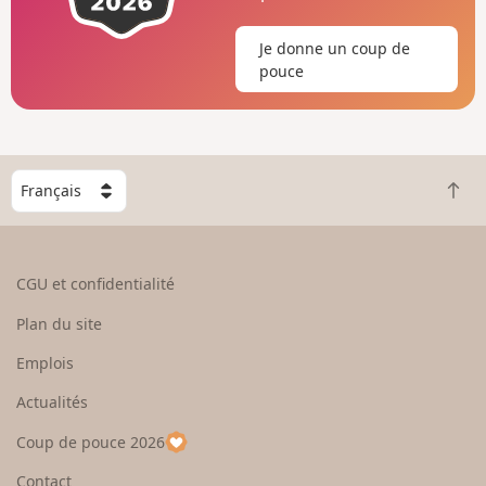
Je donne un coup de
pouce
C
R
h
e
o
t
i
o
s
CGU et confidentialité
u
i
r
s
Plan du site
e
s
n
e
Emplois
h
z
Actualités
a
u
u
n
Coup de pouce 2026
t
p
a
Contact