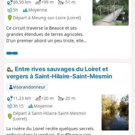
66,50 km
+99 m
-51 m
5h
Moyenne
Départ à Meung-sur-Loire (Loiret)
Ce circuit traverse la Beauce et ses
grandes étendues de terres agricoles.
D'un premier abord un peu triste, elles
sont enrichies par des sites
remarquables, comme la tour de
Chappe et son musée, ses mégalithes et
leurs légendes, son moulin à vent très
Entre rives sauvages du Loiret et
bien restauré, témoin d'un proche
vergers à Saint-Hilaire-Saint-Mesmin
passé. La traversée de la Conie par la
passerelle de Montenson dans un cadre
Visorandonneur
de verdure, est très agréable et
reposant.
11,23 km
+20 m
-20 m
3h 15
Moyenne
Départ à Saint-Hilaire-Saint-Mesmin
(Loiret)
La rivière du Loiret recèle quelques secrets
enfouis dans la verdure. Il suffit pour s'en