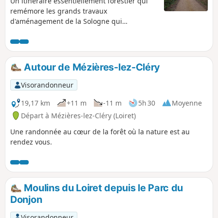
Un itinéraire essentiellement forestier qui
remémore les grands travaux
d'aménagement de la Sologne qui
débutèrent au cours de la seconde moitié du
XIXe siècle lorsque la marne était extraite,
puis transportée dans des voitures à
chevaux pour amender les terres acides.
Autour de Mézières-lez-Cléry
Visorandonneur
19,17 km
+11 m
-11 m
5h 30
Moyenne
Départ à Mézières-lez-Cléry (Loiret)
Une randonnée au cœur de la forêt où la nature est au
rendez vous.
Moulins du Loiret depuis le Parc du
Donjon
Visorandonneur