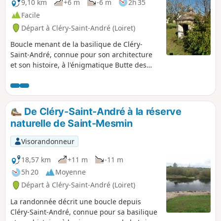
9,10 km
+6 m
-6 m
2h 35
Facile
Départ à Cléry-Saint-André (Loiret)
Boucle menant de la basilique de Cléry-
Saint-André, connue pour son architecture
et son histoire, à l'énigmatique Butte des
Élus, tumulus datant de l'âge du fer. Elle est
idéale pour une promenade familiale en Val
d'Ardoux.
De Cléry-Saint-André à la réserve
naturelle de Saint-Mesmin
Visorandonneur
18,57 km
+11 m
-11 m
5h 20
Moyenne
Départ à Cléry-Saint-André (Loiret)
La randonnée décrit une boucle depuis
Cléry-Saint-André, connue pour sa basilique