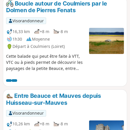
Boucle autour de Coulmiers par le
p
Dolmen de Pierres Fenats
Visorandonneur
16,33 km
+8 m
-8 m
1h30
Moyenne
Départ à Coulmiers (Loiret)
Cette balade qui peut être faite à VTT,
VTC ou à pieds permet de découvrir les
paysages de la petite Beauce, entre
plaine et garennes. Au détour d'un
chemin, vous aurez peut-être la chance
de surprendre un lièvre partant à toutes
jambes dans la plaine, un groupe de
Entre Beauce et Mauves depuis
perdrix, des alouettes, et pourquoi pas
Huisseau-sur-Mauves
un groupe de chevreuils. Le dolmen
réserve une découverte presque
Visorandonneur
incongrue au milieu de la plaine.
10,26 km
+8 m
-8 m