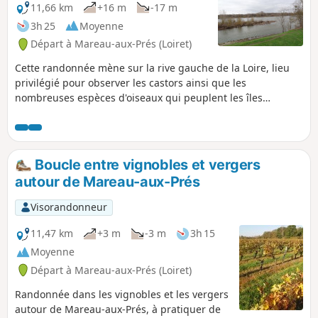
11,66 km
+16 m
-17 m
3h 25
Moyenne
Départ à Mareau-aux-Prés (Loiret)
Cette randonnée mène sur la rive gauche de la Loire, lieu
privilégié pour observer les castors ainsi que les
nombreuses espèces d'oiseaux qui peuplent les îles
mouvantes du fleuve. Elle peut se pratiquer au cours des
quatre saisons.
Boucle entre vignobles et vergers
autour de Mareau-aux-Prés
Visorandonneur
11,47 km
+3 m
-3 m
3h 15
Moyenne
Départ à Mareau-aux-Prés (Loiret)
Randonnée dans les vignobles et les vergers
autour de Mareau-aux-Prés, à pratiquer de