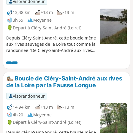
Visorandonneur
13,48 km
+13 m
-13 m
3h 55
Moyenne
Départ à Cléry-Saint-André (Loiret)
Depuis Cléry-Saint-André, cette boucle mène
aux rives sauvages de la Loire tout comme la
randonnée "De Cléry-Saint-André aux rives
sauvages de la Loire (1)", mais le retour
emprunte le GR®655 Est plus à l'Ouest. Elle
offre de belles vues sur la Loire et permet
d'apprécier la richesse végétale et
Boucle de Cléry-Saint-André aux rives
faunistique de ses rives et de ses îles.
de la Loire par la Fausse Longue
Visorandonneur
14,94 km
+13 m
-13 m
4h 20
Moyenne
Départ à Cléry-Saint-André (Loiret)
Depuis Cléry-Saint-André, cette boucle mène