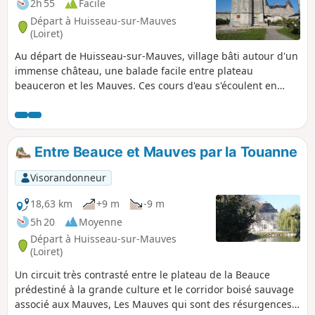
2h 55
Facile
Départ à Huisseau-sur-Mauves
(Loiret)
Au départ de Huisseau-sur-Mauves, village bâti autour d'un
immense château, une balade facile entre plateau
beauceron et les Mauves. Ces cours d'eau s'écoulent en
toutes saisons au sein d'une superbe végétation. À
pratiquer plutôt au printemps ou au début de l'été lorsque
les touches de couleur des différentes cultures rompent la
monotonie du plateau.
Entre Beauce et Mauves par la Touanne
Visorandonneur
18,63 km
+9 m
-9 m
5h 20
Moyenne
Départ à Huisseau-sur-Mauves
(Loiret)
Un circuit très contrasté entre le plateau de la Beauce
prédestiné à la grande culture et le corridor boisé sauvage
associé aux Mauves, Les Mauves qui sont des résurgences