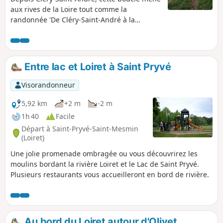
aux rives de la Loire tout comme la
randonnée 'De Cléry-Saint-André à la
réserve naturelle de Saint Mesmin', mais elle
est plus courte. Elle offre de belles vues sur
la Loire et permet d'apprécier la richesse
végétale et faunistique de ses rives et de ses
Entre lac et Loiret à Saint Pryvé
îles.
Visorandonneur
5,92 km
+2 m
-2 m
1h 40
Facile
Départ à Saint-Pryvé-Saint-Mesmin
(Loiret)
Une jolie promenade ombragée ou vous découvrirez les
moulins bordant la rivière Loiret et le Lac de Saint Pryvé.
Plusieurs restaurants vous accueilleront en bord de rivière.
Au bord du Loiret autour d'Olivet