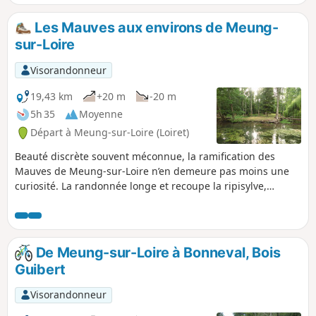
Les Mauves aux environs de Meung-
sur-Loire
Visorandonneur
19,43 km
+20 m
-20 m
5h 35
Moyenne
Départ à Meung-sur-Loire (Loiret)
Beauté discrète souvent méconnue, la ramification des
Mauves de Meung-sur-Loire n’en demeure pas moins une
curiosité. La randonnée longe et recoupe la ripisylve,
corridor de végétation constituée essentiellement d’aulnes,
de frênes et de peupliers. Constituée de trois boucles, la
randonnée offre plusieurs variantes possibles.
De Meung-sur-Loire à Bonneval, Bois
Guibert
Visorandonneur