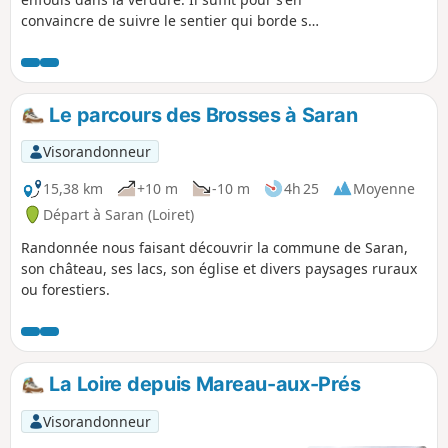
convaincre de suivre le sentier qui borde sa
rive gauche à Saint-Hilaire-Saint-Mesmin, en
amont de la confluence avec la Loire.
Le parcours des Brosses à Saran
Visorandonneur
15,38 km
+10 m
-10 m
4h 25
Moyenne
Départ à Saran (Loiret)
Randonnée nous faisant découvrir la commune de Saran,
son château, ses lacs, son église et divers paysages ruraux
ou forestiers.
La Loire depuis Mareau-aux-Prés
Visorandonneur