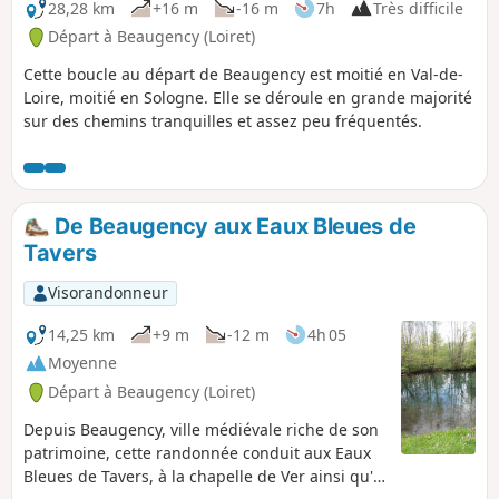
28,28 km
+16 m
-16 m
7h
Très difficile
Départ à Beaugency (Loiret)
Cette boucle au départ de Beaugency est moitié en Val-de-
Loire, moitié en Sologne. Elle se déroule en grande majorité
sur des chemins tranquilles et assez peu fréquentés.
De Beaugency aux Eaux Bleues de
Tavers
Visorandonneur
14,25 km
+9 m
-12 m
4h 05
Moyenne
Départ à Beaugency (Loiret)
Depuis Beaugency, ville médiévale riche de son
patrimoine, cette randonnée conduit aux Eaux
Bleues de Tavers, à la chapelle de Ver ainsi qu'à