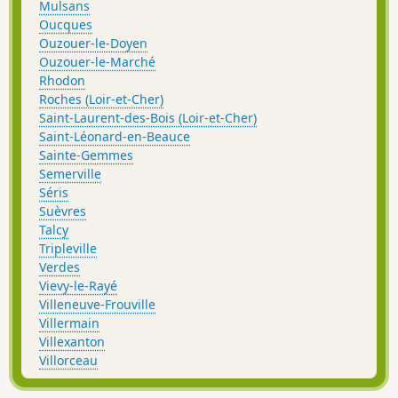
Mulsans
Oucques
Ouzouer-le-Doyen
Ouzouer-le-Marché
Rhodon
Roches (Loir-et-Cher)
Saint-Laurent-des-Bois (Loir-et-Cher)
Saint-Léonard-en-Beauce
Sainte-Gemmes
Semerville
Séris
Suèvres
Talcy
Tripleville
Verdes
Vievy-le-Rayé
Villeneuve-Frouville
Villermain
Villexanton
Villorceau