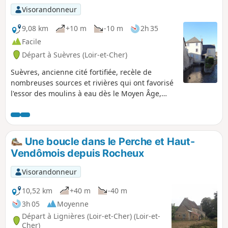
Visorandonneur
9,08 km
+10 m
-10 m
2h 35
Facile
Départ à Suèvres (Loir-et-Cher)
Suèvres, ancienne cité fortifiée, recèle de
nombreuses sources et rivières qui ont favorisé
l'essor des moulins à eau dès le Moyen Âge,
alimentés par le blé beauceron. Lavoirs,
moulins, châteaux sont au rendez-vous dans
cette riche région du Val de Loire.
Une boucle dans le Perche et Haut-
Vendômois depuis Rocheux
Visorandonneur
10,52 km
+40 m
-40 m
3h 05
Moyenne
Départ à Lignières (Loir-et-Cher) (Loir-et-
Cher)