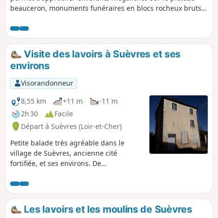
beauceron, monuments funéraires en blocs rocheux bruts
(dolmens), ainsi que de grandes pierres plantées isolément.
À pratiquer plutôt au printemps ou au début de l'été
lorsque les taches de couleur des différentes cultures
émaillent la plaine.
Visite des lavoirs à Suèvres et ses
environs
Visorandonneur
8,55 km
+11 m
-11 m
2h 30
Facile
Départ à Suèvres (Loir-et-Cher)
Petite balade très agréable dans le
village de Suèvres, ancienne cité
fortifiée, et ses environs. De
nombreuses sources et rivières ont
favorisé la construction de moulins à
eau dès le Moyen Âge.
Les lavoirs et les moulins de Suèvres