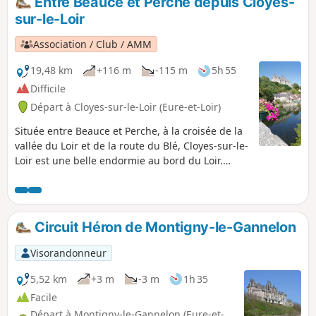
Entre Beauce et Perche depuis Cloyes-
sur-le-Loir
Association / Club / AMM
19,48 km
+116 m
-115 m
5h 55
Difficile
Départ à Cloyes-sur-le-Loir (Eure-et-Loir)
Située entre Beauce et Perche, à la croisée de la
vallée du Loir et de la route du Blé, Cloyes-sur-le-
Loir est une belle endormie au bord du Loir.
Cette jolie ville à vivre réunit modernité et
patrimoine. La randonnée parcours la campagne
avec ses vallons, forêts, collines vallonnées saura
vous séduire.
Circuit Héron de Montigny-le-Gannelon
Visorandonneur
5,52 km
+3 m
-3 m
1h 35
Facile
Départ à Montigny-le-Gannelon (Eure-et-