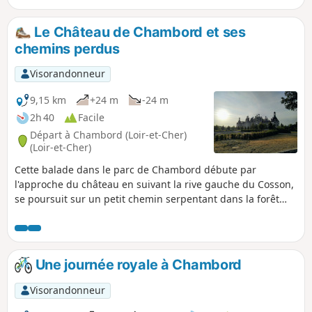
au travers des champs cultivés, des bois ou dans la
végétation associée au Cosson, la "ripisylve".
Le Château de Chambord et ses
chemins perdus
Visorandonneur
9,15 km
+24 m
-24 m
2h 40
Facile
Départ à Chambord (Loir-et-Cher)
(Loir-et-Cher)
Cette balade dans le parc de Chambord débute par
l'approche du château en suivant la rive gauche du Cosson,
se poursuit sur un petit chemin serpentant dans la forêt
pour enfin rejoindre le point de départ via la rive droite du
Cosson et le Pont Saint-Michel, en offrant une dernière vue,
inoubliable, du château.
Une journée royale à Chambord
Visorandonneur