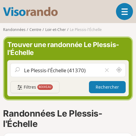
V
O
i
u
s
v
o
Randonnées
Centre
Loir-et-Cher
Le Plessis-l'Échelle
r
r
i
a
Trouver une randonnée Le Plessis-
r
n
l'Échelle
l
d
a
o
n
A
V
a
u
i
v
t
d
i
Filtres
Rechercher
NOUVEAU
o
e
g
u
r
a
r
l
t
d
e
i
Randonnées Le Plessis-
e
c
o
m
h
l'Échelle
n
o
a
i
m