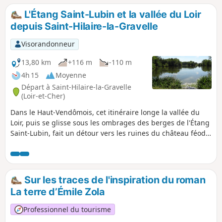
L'Étang Saint-Lubin et la vallée du Loir
depuis Saint-Hilaire-la-Gravelle
Visorandonneur
13,80 km
+116 m
-110 m
4h 15
Moyenne
Départ à Saint-Hilaire-la-Gravelle
(Loir-et-Cher)
Dans le Haut-Vendômois, cet itinéraire longe la vallée du
Loir, puis se glisse sous les ombrages des berges de l'Étang
Saint-Lubin, fait un détour vers les ruines du château féodal
de Fréteval, avant de s'aventurer entre les cultures, dans un
paysage vallonné, pour retrouver le joli village de Saint-
Hilaire-la-Gravelle.
Sur les traces de l'inspiration du roman
La terre d’Émile Zola
Professionnel du tourisme