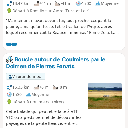
13,47 km
+41 m
-41 m
4h 00
Moyenne
Départ à Romilly-sur-Aigre (Eure-et-Loir)
"Maintenant il avait devant lui, tout proche, coupant la
plaine, ainsi qu'un fossé, l'étroit vallon de l'Aigre, après
lequel recommençait la Beauce immense." Emile Zola, La
Terre Sa grand-mère étant née en Eure-et-Loir, c'est dans ce
département qu'Émile Zola décida de séjourner pour écrire
un de ses romans les plus connus, La terre.
Boucle autour de Coulmiers par le
Dolmen de Pierres Fenats
Visorandonneur
16,33 km
+8 m
-8 m
1h30
Moyenne
Départ à Coulmiers (Loiret)
Cette balade qui peut être faite à VTT,
VTC ou à pieds permet de découvrir les
paysages de la petite Beauce, entre