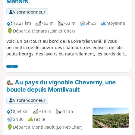
Ménars
Visorandonneur
18,21 km
+63 m
-63 m
5h 25
Moyenne
Départ à Menars (Loir-et-Cher)
Voici un parcours au bord de la Loire très varié. Il vous
permettra de découvrir des châteaux, des églises, de jolis
petits bourgs, des lavoirs et, naturellement, les bords de la
Loire. Pour ces bords ce sera tantôt depuis la levée qui
protège des inondations, tantôt depuis les petits chemins
qui se rapprochent au plus près du fleuve.
Au pays du vignoble Cheverny, une
boucle depuis Montlivault
Visorandonneur
8,54 km
+14 m
-14 m
2h 30
Facile
Départ à Montlivault (Loir-et-Cher)