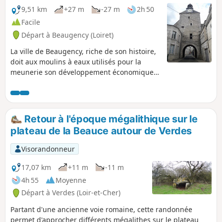
9,51 km
+27 m
-27 m
2h 50
Facile
Départ à Beaugency (Loiret)
La ville de Beaugency, riche de son histoire,
doit aux moulins à eaux utilisés pour la
meunerie son développement économique
dès le XIe siècle. En suivant la vallée du Ru,
cette promenade vous guidera entre
monuments historiques et paysages variés.
Retour à l'époque mégalithique sur le
plateau de la Beauce autour de Verdes
Visorandonneur
17,07 km
+11 m
-11 m
4h 55
Moyenne
Départ à Verdes (Loir-et-Cher)
Partant d'une ancienne voie romaine, cette randonnée
permet d'approcher différents mégalithes sur le plateau