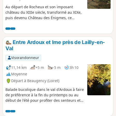
Au départ de Rocheux et son imposant
château du XIIIe siècle, transformé au XIXe,
puis devenu Château des Énigmes, ce
parcours varié traverse des espaces boisés,
de jolis hameaux tout en découvrant des
vues panoramiques sur le Haut Vendômois.
Entre Ardoux et Ime près de Lailly-en-
Val
Visorandonneur
11,14 km
+5 m
-5 m
3h 10
Moyenne
Départ à Beaugency (Loiret)
Balade bucolique dans le val d'Ardoux à faire
de préférence à la fin du printemps ou au
début de l'été pour profiter des senteurs et
des palettes de couleur, vertes pâtures,
fleurs jaunes du colza, blés d'or ... Le cours