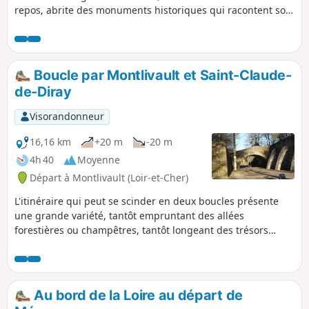
repos, abrite des monuments historiques qui racontent son
histoire ancienne. Vous découvrirez le charme de la Houzée,
petit affluent du Loir, la fraicheur des ombrages du bois de
Monteaux, sans oublier la sensation que le temps s'est
arrêté, devant le dolmen de Cornevache.
Boucle par Montlivault et Saint-Claude-
de-Diray
Visorandonneur
16,16 km
+20 m
-20 m
4h 40
Moyenne
Départ à Montlivault (Loir-et-Cher)
L'itinéraire qui peut se scinder en deux boucles présente
une grande variété, tantôt empruntant des allées
forestières ou champêtres, tantôt longeant des trésors
patrimoniaux à deux pas du Domaine de Chambord.
Au bord de la Loire au départ de