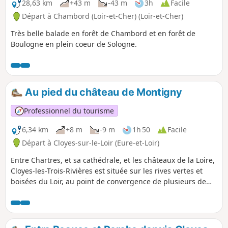
28,63 km
+43 m
-43 m
3h
Facile
Départ à Chambord (Loir-et-Cher) (Loir-et-Cher)
Très belle balade en forêt de Chambord et en forêt de
Boulogne en plein coeur de Sologne.
Au pied du château de Montigny
Professionnel du tourisme
6,34 km
+8 m
-9 m
1h 50
Facile
Départ à Cloyes-sur-le-Loir (Eure-et-Loir)
Entre Chartres, et sa cathédrale, et les châteaux de la Loire,
Cloyes-les-Trois-Rivières est située sur les rives vertes et
boisées du Loir, au point de convergence de plusieurs de
ses affluents : l'Egvonne, l'Yron, l'Aigre, l'Yerre.