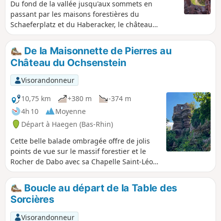
Du fond de la vallée jusqu'aux sommets en
passant par les maisons forestières du
Schaeferplatz et du Haberacker, le château
médiéval du Ochsenstein et les barres rocheuses
en grès du Schlossberg et du Krappenfels. Une
De la Maisonnette de Pierres au
belle sortie avec un peu de dénivelé et quelques
Château du Ochsenstein
kilomètres pour vous faire passer une agréable
journée.
Visorandonneur
10,75 km
+380 m
-374 m
4h 10
Moyenne
Départ à Haegen (Bas-Rhin)
Cette belle balade ombragée offre de jolis
points de vue sur le massif forestier et le
Rocher de Dabo avec sa Chapelle Saint-Léon.
Il passe par le Château du Ochsentein, mais
également par quelques curiosités comme
Boucle au départ de la Table des
la Fontaine Ottenad-Keller, un mur païen, la
Sorcières
Pierre des Druides et la Fontaine Jean-Louis
Haemmerlin.
Visorandonneur