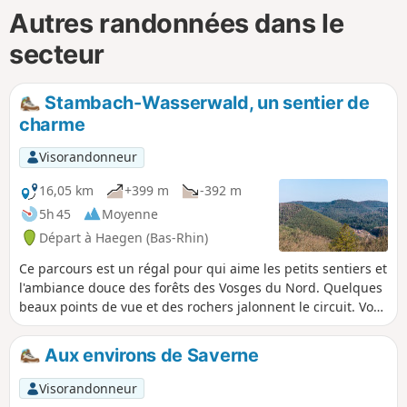
Autres randonnées dans le
secteur
Stambach-Wasserwald, un sentier de
charme
Visorandonneur
16,05 km
+399 m
-392 m
5h 45
Moyenne
Départ à Haegen (Bas-Rhin)
Ce parcours est un régal pour qui aime les petits sentiers et
l'ambiance douce des forêts des Vosges du Nord. Quelques
beaux points de vue et des rochers jalonnent le circuit. Vous
découvrirez également le site archéologique du
Wasserwald où vécurent, il y a plus de 1500 ans, nos
Aux environs de Saverne
ancêtres Celtes, nommés les Médiomatriques par les
Romains.
Visorandonneur