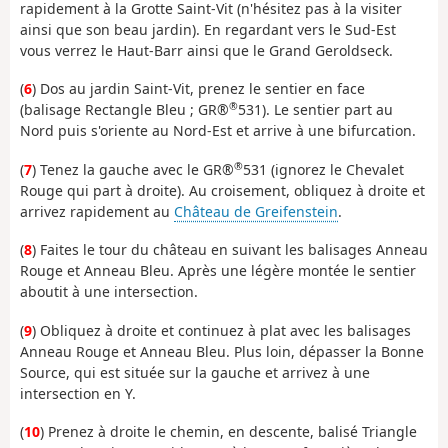
rapidement à la Grotte Saint-Vit (n'hésitez pas à la visiter
ainsi que son beau jardin). En regardant vers le Sud-Est
vous verrez le Haut-Barr ainsi que le Grand Geroldseck.
(
6
) Dos au jardin Saint-Vit, prenez le sentier en face
®
(balisage Rectangle Bleu ; GR®
531). Le sentier part au
Nord puis s'oriente au Nord-Est et arrive à une bifurcation.
®
(
7
) Tenez la gauche avec le GR®
531 (ignorez le Chevalet
Rouge qui part à droite). Au croisement, obliquez à droite et
arrivez rapidement au
Château de Greifenstein
.
(
8
) Faites le tour du château en suivant les balisages Anneau
Rouge et Anneau Bleu. Après une légère montée le sentier
aboutit à une intersection.
(
9
) Obliquez à droite et continuez à plat avec les balisages
Anneau Rouge et Anneau Bleu. Plus loin, dépasser la Bonne
Source, qui est située sur la gauche et arrivez à une
intersection en Y.
(
10
) Prenez à droite le chemin, en descente, balisé Triangle