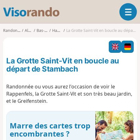
V
O
i
u
s
v
o
Randonnées
Alsace
Bas-Rhin
Haegen
La Grotte Saint-Vit en boucle au départ de Stambach
r
r
i
a
r
n
l
d
La Grotte Saint-Vit en boucle au
a
o
n
départ de Stambach
a
v
Randonnée ou vous aurez l'occasion de voir le
i
Rappenfels, la Grotte Saint-Vit et son très beau jardin,
g
a
et le Greifenstein.
t
i
o
Marre des cartes trop
n
encombrantes ?