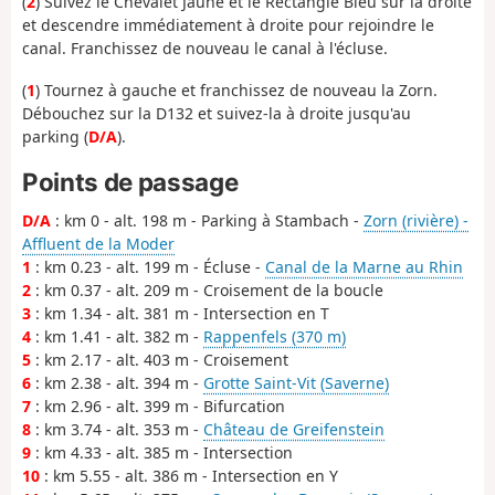
(
2
) Suivez le Chevalet Jaune et le Rectangle Bleu sur la droite
et descendre immédiatement à droite pour rejoindre le
canal. Franchissez de nouveau le canal à l'écluse.
(
1
) Tournez à gauche et franchissez de nouveau la Zorn.
Débouchez sur la D132 et suivez-la à droite jusqu'au
parking (
D/A
).
Points de passage
D/A
: km 0 - alt. 198 m - Parking à Stambach -
Zorn (rivière) -
Affluent de la Moder
1
: km 0.23 - alt. 199 m - Écluse -
Canal de la Marne au Rhin
2
: km 0.37 - alt. 209 m - Croisement de la boucle
3
: km 1.34 - alt. 381 m - Intersection en T
4
: km 1.41 - alt. 382 m -
Rappenfels (370 m)
5
: km 2.17 - alt. 403 m - Croisement
6
: km 2.38 - alt. 394 m -
Grotte Saint-Vit (Saverne)
7
: km 2.96 - alt. 399 m - Bifurcation
8
: km 3.74 - alt. 353 m -
Château de Greifenstein
9
: km 4.33 - alt. 385 m - Intersection
10
: km 5.55 - alt. 386 m - Intersection en Y