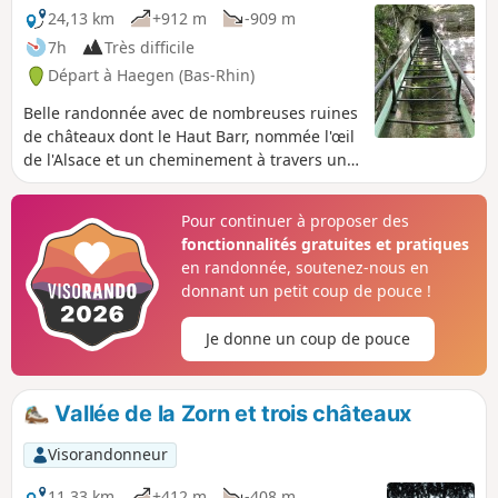
24,13 km
+912 m
-909 m
7h
Très difficile
Départ à Haegen (Bas-Rhin)
Belle randonnée avec de nombreuses ruines
de châteaux dont le Haut Barr, nommée l'œil
de l'Alsace et un cheminement à travers une
forêt dont les couleurs d'automne sont
superbes. Les sentiers sont très bien balisés
Pour continuer à proposer des
et entretenus par le Club Vosgien.Le
fonctionnalités gratuites et pratiques
dénivelé n'est pas anodin, à prendre en
en randonnée, soutenez-nous en
compte pour apprécier tous les charmes de
donnant un petit coup de pouce !
cette randonnée.
Je donne un coup de pouce
Vallée de la Zorn et trois châteaux
Visorandonneur
11,33 km
+412 m
-408 m