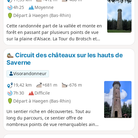
4h 25
Moyenne
Départ à Haegen (Bas-Rhin)
Cette randonnée part de la vallée et monte en
forêt en passant par plusieurs points de vue
sur la plaine d'Alsace. La Tour du Brotsch et
trois châteaux à visiter si on a le temps ainsi
que la tour de l'ancien télégraphe Chappe.
Circuit des châteaux sur les hauts de
Balade entièrement forestière. De très beaux
Saverne
rochers de grès et poudingue jalonnent le
tracé.
Visorandonneur
19,42 km
+681 m
-676 m
7h 30
Difficile
Départ à Haegen (Bas-Rhin)
Un sentier riche en découvertes. Tout au
long du parcours, ce sentier offre de
nombreux points de vue remarquables ainsi
que des curiosités qui jalonnent l’itinéraire.
Ces éléments contribuent à faire de cette