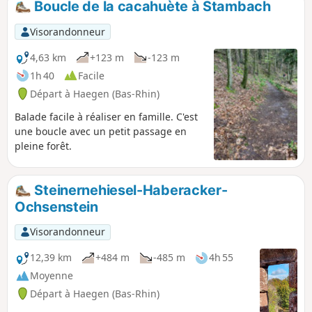
Boucle de la cacahuète à Stambach
journée une expérience mémorable,
combinant découverte et plaisir. Chacun des
Visorandonneur
sites visités permet d’enrichir ses
connaissances tout en profitant d’une balade
4,63 km
+123 m
-123 m
ludique, idéale pour s’immerger dans le
1h 40
Facile
patrimoine naturel et historique de la
Départ à Haegen (Bas-Rhin)
région. Points forts de cette randonnée :
Plateau du Wuestenberg – les châteaux
Balade facile à réaliser en famille. C'est
d’Ochsenstein, du Petit et du Grand
une boucle avec un petit passage en
Geroldseck, du Haut Barr et enfin la Grotte et
pleine forêt.
la Tour du Brostch.
Steinernehiesel-Haberacker-
Ochsenstein
Visorandonneur
12,39 km
+484 m
-485 m
4h 55
Moyenne
Départ à Haegen (Bas-Rhin)