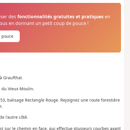
oser des
fonctionnalités gratuites et pratiques
en
us en donnant un petit coup de pouce !
e pouce
à Graufthal.
e du Vieux Moulin.
®
53, balisage Rectangle Rouge. Rejoignez une route forestière
e.
e l'autre côté.
ez sur le chemin en face, qui effectue plusieurs courbes avant