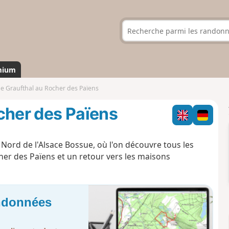
mium
e Graufthal au Rocher des Païens
cher des Païens
Nord de l'Alsace Bossue, où l'on découvre tous les
her des Païens et un retour vers les maisons
andonnées