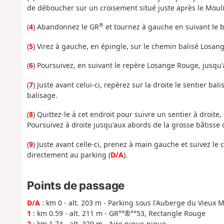
de déboucher sur un croisement situé juste après le Moul
®
(
4
) Abandonnez le GR
et tournez à gauche en suivant le 
(
5
) Virez à gauche, en épingle, sur le chemin balisé Losan
(
6
) Poursuivez, en suivant le repère Losange Rouge, jusqu
(
7
) Juste avant celui-ci, repérez sur la droite le sentier b
balisage.
(
8
) Quittez-le à cet endroit pour suivre un sentier à droite
Poursuivez à droite jusqu'aux abords de la grosse bâtiss
(
9
) Juste avant celle-ci, prenez à main gauche et suivez le
directement au parking (
D/A
).
Points de passage
D/A
: km 0 - alt. 203 m - Parking sous l'Auberge du Vieux 
1
: km 0.59 - alt. 211 m - GR°°®°°53, Rectangle Rouge
2
: km 1.74 - alt. 329 m - Aire pique-nique