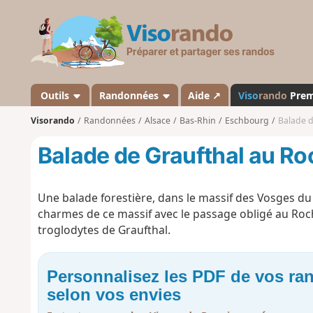
V
i
s
o
r
a
Outils
Randonnées
Aide ↗
Viso
rando
Pre
n
Visorando
Randonnées
Alsace
Bas-Rhin
Eschbourg
Balade d
d
o
Balade de Graufthal au Ro
Une balade forestière, dans le massif des Vosges du 
charmes de ce massif avec le passage obligé au Roc
troglodytes de Graufthal.
Personnalisez les PDF de vos r
selon vos envies