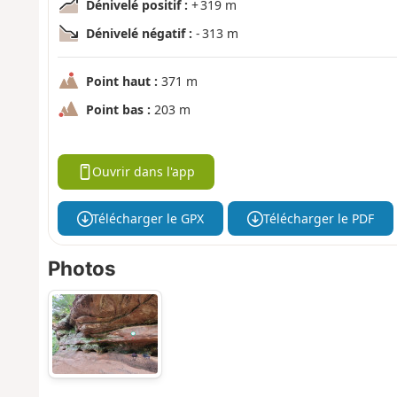
Dénivelé positif :
+ 319 m
Dénivelé négatif :
- 313 m
Point haut :
371 m
Point bas :
203 m
Ouvrir dans l'app
Télécharger le GPX
Télécharger le PDF
Photos