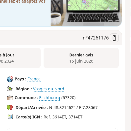
nalisez et adaptez vos
n°
47261176
e à jour
Dernier avis
vr. 2024
15 juin 2026
Pays :
France
Région :
Vosges du Nord
Commune :
Eschbourg
(67320)
Départ/Arrivée :
N 48.821462° / E 7.28067°
Carte(s) IGN :
Ref. 3614ET, 3714ET