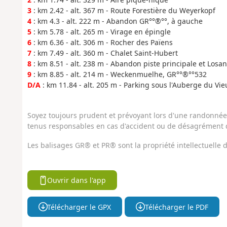
3
: km 2.42 - alt. 367 m - Route Forestière du Weyerkopf
4
: km 4.3 - alt. 222 m - Abandon GR°°®°°, à gauche
5
: km 5.78 - alt. 265 m - Virage en épingle
6
: km 6.36 - alt. 306 m - Rocher des Païens
7
: km 7.49 - alt. 360 m - Chalet Saint-Hubert
8
: km 8.51 - alt. 238 m - Abandon piste principale et Los
9
: km 8.85 - alt. 214 m - Weckenmuelhe, GR°°®°°532
D/A
: km 11.84 - alt. 205 m - Parking sous l'Auberge du Vi
Soyez toujours prudent et prévoyant lors d'une randonnée. 
tenus responsables en cas d'accident ou de désagrément q
Les balisages GR® et PR® sont la propriété intellectuelle
Ouvrir dans l'app
Télécharger le GPX
Télécharger le PDF