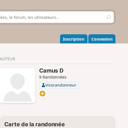
R
e
c
h
e
Inscription
Connexion
r
c
h
AUTEUR
e
r
Camus D
9 Randonnées
Visorandonneur
Carte de la randonnée