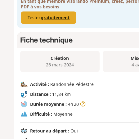
En tant que membre Visorando Premium, créez, person
PDF à vos besoins
Testez
gratuitement
Fiche technique
Création
Mis
26 mars 2024
4 a
Activité :
Randonnée Pédestre
Distance :
11,84 km
Durée moyenne :
4h 20
Difficulté :
Moyenne
Retour au départ :
Oui