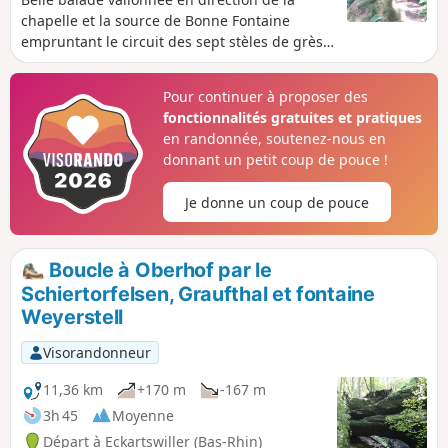
chapelle et la source de Bonne Fontaine
empruntant le circuit des sept stèles de grès
sculptées par Claude Metzmeyer de Saverne.
À l'aller, passage devant le Rocher de la Bande
Pour continuer à proposer des
Noire et, au retour, par la Grotte des
fonctionnalités gratuites et pratiques
Amoureux .
en randonnée, soutenez-nous en
donnant un petit coup de pouce !
Je donne un coup de pouce
Boucle à Oberhof par le
Schiertorfelsen, Graufthal et fontaine
Weyerstell
Visorandonneur
11,36 km
+170 m
-167 m
3h 45
Moyenne
Départ à Eckartswiller (Bas-Rhin)