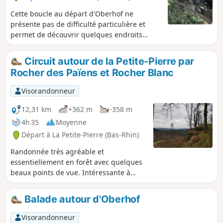
Cette boucle au départ d'Oberhof ne
présente pas de difficulté particulière et
permet de découvrir quelques endroits
insolites, dont les maisons troglodytes de
Grauthal ou le Schiertorfelsen
Circuit autour de la Petite-Pierre par
Rocher des Païens et Rocher Blanc
Visorandonneur
12,31 km
+362 m
-358 m
4h 35
Moyenne
Départ à La Petite-Pierre (Bas-Rhin)
Randonnée très agréable et
essentiellement en forêt avec quelques
beaux points de vue. Intéressante à
faire en été quand il fait chaud !
Balade autour d'Oberhof
Visorandonneur