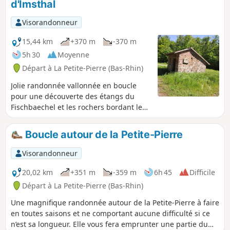
d'Imsthal
Visorandonneur
15,44 km
+370 m
-370 m
5h 30
Moyenne
Départ à La Petite-Pierre (Bas-Rhin)
Jolie randonnée vallonnée en boucle
pour une découverte des étangs du
Fischbaechel et les rochers bordant le
sentier du Gorna.
Boucle autour de la Petite-Pierre
Visorandonneur
20,02 km
+351 m
-359 m
6h 45
Difficile
Départ à La Petite-Pierre (Bas-Rhin)
Une magnifique randonnée autour de la Petite-Pierre à faire
en toutes saisons et ne comportant aucune difficulté si ce
n’est sa longueur. Elle vous fera emprunter une partie du