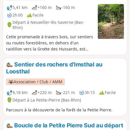
5,41 km
+160 m
-160 m
2h 00
Facile
Départ à Neuwiller-lès-Saverne (Bas-
Rhin)
Cette promenade à travers bois, sur sentiers
ou routes forestières, en dehors d'un
raidillon vers la Grotte des Hussards, est
aisément faisable en famille.
Sentier des rochers d'Imsthal au
Loosthal
Association / Club / AMM
9,18 km
+220 m
-221 m
3h 15
Facile
Départ à La Petite-Pierre (Bas-Rhin)
Parcours à la découverte de la forêt de la Petite Pierre.
Boucle de la Petite Pierre Sud au départ