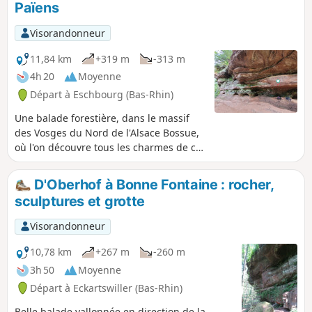
Païens
Visorandonneur
11,84 km
+319 m
-313 m
4h 20
Moyenne
Départ à Eschbourg (Bas-Rhin)
Une balade forestière, dans le massif
des Vosges du Nord de l'Alsace Bossue,
où l'on découvre tous les charmes de ce
massif avec le passage obligé au Rocher
des Païens et un retour vers les maisons
D'Oberhof à Bonne Fontaine : rocher,
troglodytes de Graufthal.
sculptures et grotte
Visorandonneur
10,78 km
+267 m
-260 m
3h 50
Moyenne
Départ à Eckartswiller (Bas-Rhin)
Belle balade vallonnée en direction de la