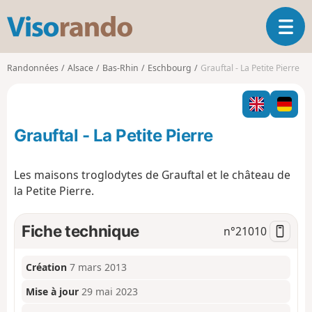
V
O
i
u
s
v
o
Randonnées
Alsace
Bas-Rhin
Eschbourg
Grauftal - La Petite Pierre
r
r
i
a
r
n
l
d
Grauftal - La Petite Pierre
a
o
n
a
Les maisons troglodytes de Grauftal et le château de
v
la Petite Pierre.
i
g
a
Fiche technique
n°
21010
t
i
o
Création
7 mars 2013
n
Mise à jour
29 mai 2023