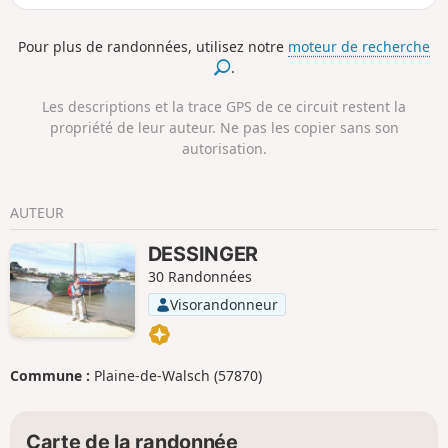
célèbre GR® 531, sentier de grande randonnée qui traverse
le massif vosgien du Nord au Sud sur 393 km, puis pour
Pour plus de randonnées, utilisez notre
moteur de recherche
votre retour vous marcherez sur le non moins renommé
.
GR®53, qui part de Wissembourg pour 167 km jusqu’à
Schirmeck où il rejoint le GR®5.
Les descriptions et la trace GPS de ce circuit restent la
propriété de leur auteur. Ne pas les copier sans son
autorisation.
AUTEUR
DESSINGER
30 Randonnées
Visorandonneur
Commune :
Plaine-de-Walsch (57870)
Carte de la randonnée