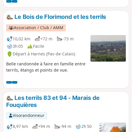
paisible.
Le Bois de Florimond et les terrils
Association / Club / AMM
10,02 km
+72 m
-73 m
3h 05
Facile
Départ à Harnes (Pas-de-Calais)
Belle randonnée à faire en famille entre
terrils, étangs et points de vue.
Les terrils 83 et 94 - Marais de
Fouquières
Visorandonneur
8,97 km
+94 m
-94 m
2h 50