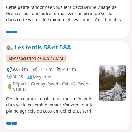
Cette petite randonnée vous fera découvrir le village de
Grenay sous une autre forme avec son écrin de verdure
dans cette vaste citée minière et ses corons. C'est l'un des
353 sites du bassin minier classé au patrimoine de
l'UNESCO.
Les terrils 58 et 58A
Association / Club / AMM
9,61 km
+117 m
-111 m
3h 05
Moyenne
Départ à Grenay (Pas-de-Calais) (Pas-de-
Calais)
Ces deux grand terrils modernes, éléments
d'un vaste ensemble minier, s'ouvrent sur la
plaine agricole de Loos-en-Gohelle. Le terril
58, dont le début d'édification date de 1896,
est tabulaire et triangulaire. Également
tabulaire, le T58A est très récent et date de