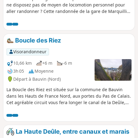
ne disposez pas de moyen de locomotion personnel pour
aller randonner ? Cette randonnée de la gare de Marquillies
à la gare de Don-Sainghin vous fera découvrir les paysages
agricoles typiques des Weppes avant de longer les canaux
qui participent à l'essor économique de la région. Sans
oublier l'espace naturel Chico Mendès.
Boucle des Riez
Visorandonneur
10,66 km
+6 m
-6 m
3h 05
Moyenne
Départ à Bauvin (Nord)
La Boucle des Riez est située sur la commune de Bauvin
dans les Hauts de France Nord, aux portes du Pas de Calais.
Cet agréable circuit vous fera longer le canal de la Deûle,
traverser les deux marais de Riez et découvrir l’île aux
saules. Au bord des étangs, de nombreuses tables de pique
nique y attendent les randonneurs.
La Haute Deûle, entre canaux et marais