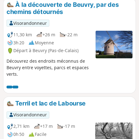
À la découverte de Beuvry, par des
chemins détournés
Visorandonneur
11,30 km
+26 m
-22 m
3h 20
Moyenne
Départ à Beuvry (Pas-de-Calais)
Découvrez des endroits méconnus de
Beuvry entre voyettes, parcs et espaces
verts.
Terril et lac de Labourse
Visorandonneur
2,71 km
+17 m
-17 m
0h 50
Facile