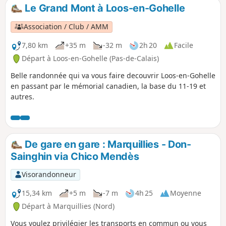
Le Grand Mont à Loos-en-Gohelle
Association / Club / AMM
7,80 km
+35 m
-32 m
2h 20
Facile
Départ à Loos-en-Gohelle (Pas-de-Calais)
Belle randonnée qui va vous faire decouvrir Loos-en-Gohelle
en passant par le mémorial canadien, la base du 11-19 et
autres.
De gare en gare : Marquillies - Don-
Sainghin via Chico Mendès
Visorandonneur
15,34 km
+5 m
-7 m
4h 25
Moyenne
Départ à Marquillies (Nord)
Vous voulez privilégier les transports en commun ou vous