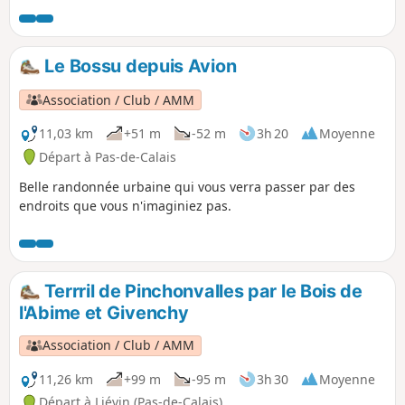
emmène jusqu'à Méricourt et le chemin
revient en traversant la cités des cheminots.
Le Bossu depuis Avion
Association / Club / AMM
11,03 km
+51 m
-52 m
3h 20
Moyenne
Départ à Pas-de-Calais
Belle randonnée urbaine qui vous verra passer par des
endroits que vous n'imaginiez pas.
Terrril de Pinchonvalles par le Bois de
l'Abime et Givenchy
Association / Club / AMM
11,26 km
+99 m
-95 m
3h 30
Moyenne
Départ à Liévin (Pas-de-Calais)