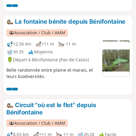
La fontaine bénite depuis Bénifontaine
Association / Club / AMM
12,56 km
+11 m
-11 m
3h 35
Moyenne
Départ à Bénifontaine (Pas-de-Calais)
Belle randonnée entre plaine et marais, et
leurs biodiversités.
Circuit "où est le flot" depuis
Bénifontaine
Association / Club / AMM
8,03 km
+11 m
-11 m
2h 20
Facile