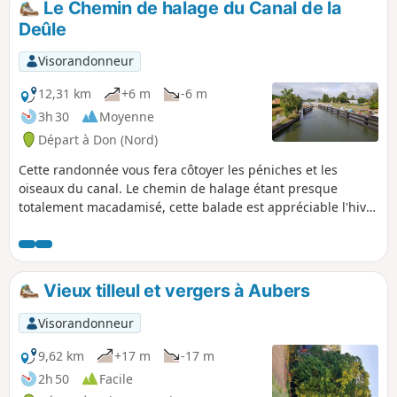
Le Chemin de halage du Canal de la
Deûle
Visorandonneur
12,31 km
+6 m
-6 m
3h 30
Moyenne
Départ à Don (Nord)
Cette randonnée vous fera côtoyer les péniches et les
oiseaux du canal. Le chemin de halage étant presque
totalement macadamisé, cette balade est appréciable l'hiver
lorsque les chemins sont peu praticables car trop boueux.
Vieux tilleul et vergers à Aubers
Visorandonneur
9,62 km
+17 m
-17 m
2h 50
Facile