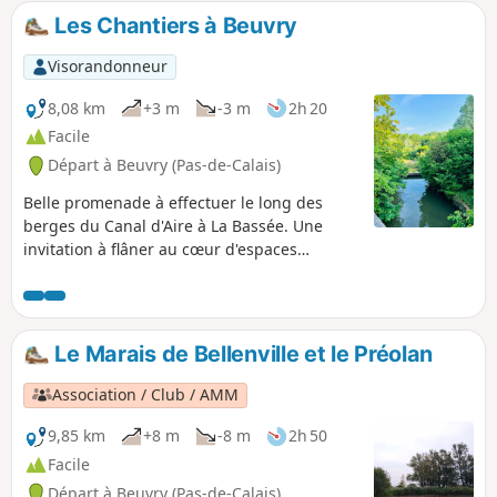
1961.
Les Chantiers à Beuvry
Visorandonneur
8,08 km
+3 m
-3 m
2h 20
Facile
Départ à Beuvry (Pas-de-Calais)
Belle promenade à effectuer le long des
berges du Canal d'Aire à La Bassée. Une
invitation à flâner au cœur d'espaces
paysagers remarquables tels le Marais de
l'Avoué et la Prévôté de Gorre. Le cimetière
militaire britannique de Gorre rappelle la
Grande Guerre.
Le Marais de Bellenville et le Préolan
Association / Club / AMM
9,85 km
+8 m
-8 m
2h 50
Facile
Départ à Beuvry (Pas-de-Calais)