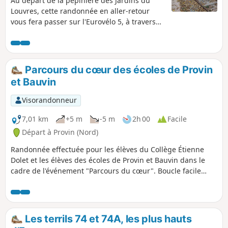
Au départ de la pépinière des Jardins du
Louvres, cette randonnée en aller-retour
vous fera passer sur l'Eurovélo 5, à travers
bois et ville, et vous mèneras jusqu'à l'Église
Saint-Auguste, où vous ferez demi-tour.
Parcours du cœur des écoles de Provin
et Bauvin
Visorandonneur
7,01 km
+5 m
-5 m
2h 00
Facile
Départ à Provin (Nord)
Randonnée effectuée pour les élèves du Collège Étienne
Dolet et les élèves des écoles de Provin et Bauvin dans le
cadre de l'événement "Parcours du cœur". Boucle facile
environ traversant 3 communes Provin, Annœullin et Bauvin
et empruntant des chemins et routes. Ce parcours s'adresse
en particulier à un public scolaire.
Les terrils 74 et 74A, les plus hauts