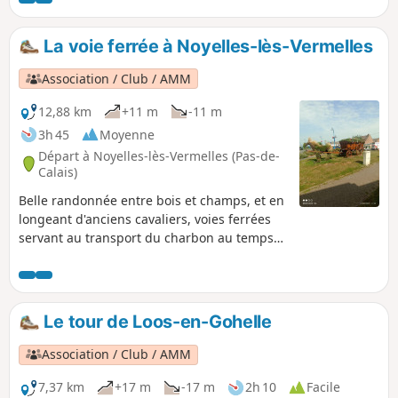
La voie ferrée à Noyelles-lès-Vermelles
Association / Club / AMM
12,88 km
+11 m
-11 m
3h 45
Moyenne
Départ à Noyelles-lès-Vermelles (Pas-de-
Calais)
Belle randonnée entre bois et champs, et en
longeant d'anciens cavaliers, voies ferrées
servant au transport du charbon au temps
de l'activité des mines.
Le tour de Loos-en-Gohelle
Association / Club / AMM
7,37 km
+17 m
-17 m
2h 10
Facile