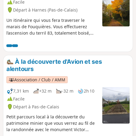
Facile
Départ à Harnes (Pas-de-Calais)
Un itinéraire qui vous fera traverser le
marais de Fouquières. Vous effectuerez
l’ascension du terril 83, totalement boisé,
offrant un point de vue sur une vallée
artificielle mystérieuse. Vous prendrez
ensuite la direction du terril 94 (terril
escalier) en passant par les bacs à schlamm
À la découverte d'Avion et ses
(stockage de restes miniers) et l'étang de
alentours
pêche de Harnes. Vous reviendrez par le
chemin longeant le canal de Lens.
Association / Club / AMM
7,31 km
+32 m
-32 m
2h 10
Facile
Départ à Pas-de-Calais
Petit parcours local à la découverte du
patrimoine minier que vous verrez au fil de
la randonnée avec le monument Victor
Foulon, pas loin du départ. Le cavalier vous