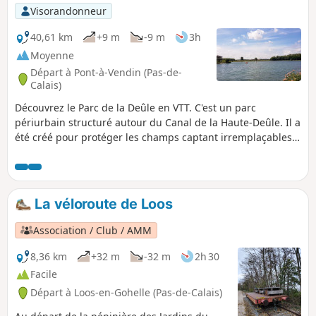
Visorandonneur
40,61 km
+9 m
-9 m
3h
Moyenne
Départ à Pont-à-Vendin (Pas-de-
Calais)
Découvrez le Parc de la Deûle en VTT. C'est un parc
périurbain structuré autour du Canal de la Haute-Deûle. Il a
été créé pour protéger les champs captant irremplaçables
du Sud de la métropole Lilloise.De nombreux
aménagements accueillent le public en l’invitant à respecter
les milieux fragiles.Balade sympa le long de la Deûle et des
Marais de Wavrin. Un itinéraire sans difficultés permettant
La véloroute de Loos
de varier le roulage entre chemins caillouteux, chemins de
halage et parc.
Association / Club / AMM
8,36 km
+32 m
-32 m
2h 30
Facile
Départ à Loos-en-Gohelle (Pas-de-Calais)