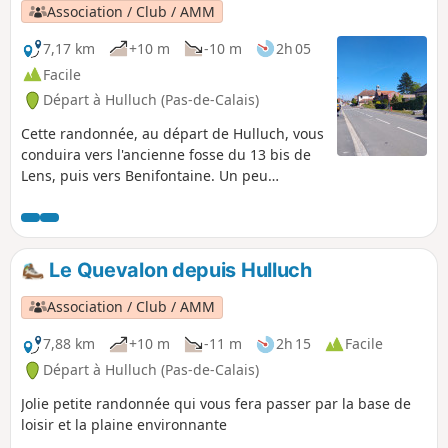
Association / Club / AMM
7,17 km
+10 m
-10 m
2h 05
Facile
Départ à Hulluch (Pas-de-Calais)
Cette randonnée, au départ de Hulluch, vous
conduira vers l'ancienne fosse du 13 bis de
Lens, puis vers Benifontaine. Un peu
d'histoire : Hulluch est une commune du
bassin minier classé au patrimoine de
l'UNESCO.
Le Quevalon depuis Hulluch
Association / Club / AMM
7,88 km
+10 m
-11 m
2h 15
Facile
Départ à Hulluch (Pas-de-Calais)
Jolie petite randonnée qui vous fera passer par la base de
loisir et la plaine environnante