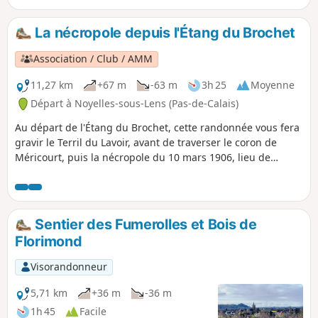
La nécropole depuis l'Étang du Brochet
Association / Club / AMM
11,27 km
+67 m
-63 m
3h 25
Moyenne
Départ à Noyelles-sous-Lens (Pas-de-Calais)
Au départ de l'Étang du Brochet, cette randonnée vous fera
gravir le Terril du Lavoir, avant de traverser le coron de
Méricourt, puis la nécropole du 10 mars 1906, lieu de
mémoire suite à la catastrophe minière qui fit 1099 morts.
Sentier des Fumerolles et Bois de
Florimond
Visorandonneur
5,71 km
+36 m
-36 m
1h 45
Facile