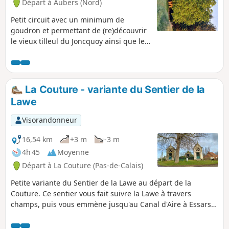
Départ à Aubers (Nord)
Petit circuit avec un minimum de
goudron et permettant de (re)découvrir
le vieux tilleul du Joncquoy ainsi que les
vergers de la Cliqueterie, très beaux en
automne et au printemps.
La Couture - variante du Sentier de la
Lawe
Visorandonneur
16,54 km
+3 m
-3 m
4h 45
Moyenne
Départ à La Couture (Pas-de-Calais)
Petite variante du Sentier de la Lawe au départ de la
Couture. Ce sentier vous fait suivre la Lawe à travers
champs, puis vous emmène jusqu'au Canal d'Aire à Essars.
Le retour se fait par les champs. Idéal pour se promener
quelques heures dans la campagne.