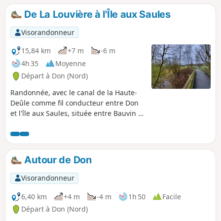
De La Louvière à l'Île aux Saules
Visorandonneur
15,84 km
+7 m
-6 m
4h 35
Moyenne
Départ à Don (Nord)
Randonnée, avec le canal de la Haute-
Deûle comme fil conducteur entre Don
et l'île aux Saules, située entre Bauvin et
Billy-Berclau. En plus du canal, vous
aurez l'occasion de découvrir des
espaces naturels de toute beauté, tels
que le Parc de La Louvière, l'Espace
Autour de Don
Chico Mendès et l'Île aux Saules.
Visorandonneur
6,40 km
+4 m
-4 m
1h 50
Facile
Départ à Don (Nord)