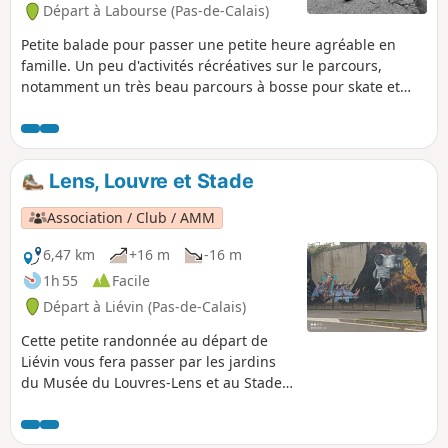
Départ à Labourse (Pas-de-Calais)
Petite balade pour passer une petite heure agréable en
famille. Un peu d'activités récréatives sur le parcours,
notamment un très beau parcours à bosse pour skate et
trottinette. L'endroit est très varié avec quelques beaux
dénivelés et une prise de hauteur qui permet d'admirer le
paysage et notamment le petit lac au pied du terril.
Lens, Louvre et Stade
Association / Club / AMM
6,47 km
+16 m
-16 m
1h 55
Facile
Départ à Liévin (Pas-de-Calais)
Cette petite randonnée au départ de
Liévin vous fera passer par les jardins
du Musée du Louvres-Lens et au Stade
Bollaert Delelis. Vous traverserez le
skate parc avant de passer au jardin
public Jean Perrin sur de bons chemins.