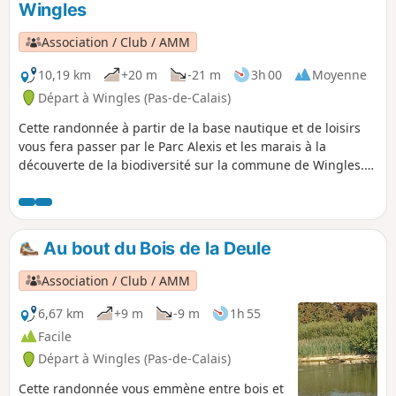
Wingles
Association / Club / AMM
10,19 km
+20 m
-21 m
3h 00
Moyenne
Départ à Wingles (Pas-de-Calais)
Cette randonnée à partir de la base nautique et de loisirs
vous fera passer par le Parc Alexis et les marais à la
découverte de la biodiversité sur la commune de Wingles.
De nombreux oiseaux sont à découvrir. La trace gpx peut
s'avérer utile au vu des nombreux chemins présents.
Au bout du Bois de la Deule
Association / Club / AMM
6,67 km
+9 m
-9 m
1h 55
Facile
Départ à Wingles (Pas-de-Calais)
Cette randonnée vous emmène entre bois et