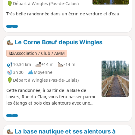
Départ à Wingles (Pas-de-Calais)
Très belle randonnée dans un écrin de verdure et d'eau.
Le Corne Bœuf depuis Wingles
Association / Club / AMM
10,34 km
+14 m
-14 m
3h 00
Moyenne
Départ à Wingles (Pas-de-Calais)
Cette randonnée, à partir de la Base de
Loisirs, Rue du Clair, vous fera passer parmi
les étangs et bois des alentours avec une
très grande biodiversité et quelques
montées sans oublier le Flot de Wingles
La base nautique et ses alentours à