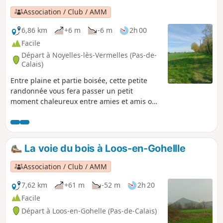
Association / Club / AMM
6,86 km
+6 m
-6 m
2h 00
Facile
Départ à Noyelles-lès-Vermelles (Pas-de-
Calais)
Entre plaine et partie boisée, cette petite
randonnée vous fera passer un petit
moment chaleureux entre amies et amis ou
en famille Un peu d'histoire : les habitant
sont appelés les noyelloises et noyellois et la
commune fut décorée de la croix de guerre
en septembre 1920
La voie du bois à Loos-en-Gohellle
Association / Club / AMM
7,62 km
+61 m
-52 m
2h 20
Facile
Départ à Loos-en-Gohelle (Pas-de-Calais)