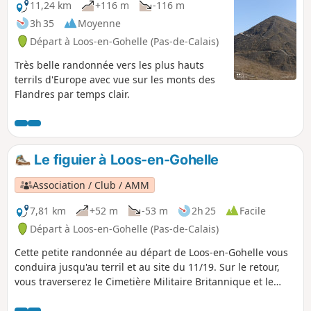
11,24 km
+116 m
-116 m
3h 35
Moyenne
Départ à Loos-en-Gohelle (Pas-de-Calais)
Très belle randonnée vers les plus hauts
terrils d'Europe avec vue sur les monts des
Flandres par temps clair.
Le figuier à Loos-en-Gohelle
Association / Club / AMM
7,81 km
+52 m
-53 m
2h 25
Facile
Départ à Loos-en-Gohelle (Pas-de-Calais)
Cette petite randonnée au départ de Loos-en-Gohelle vous
conduira jusqu'au terril et au site du 11/19. Sur le retour,
vous traverserez le Cimetière Militaire Britannique et le
Mémorial Canadien du Hill 70, le tout sur de bons chemins.