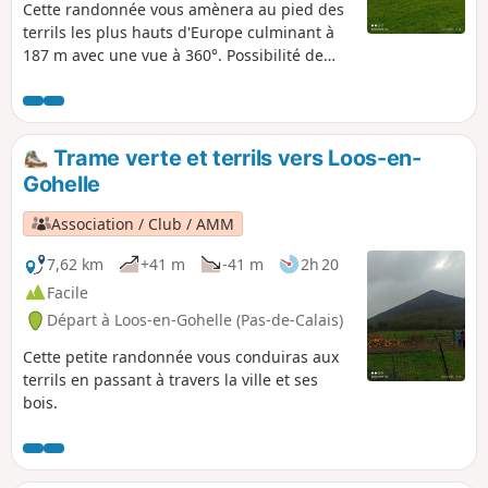
Cette randonnée vous amènera au pied des
terrils les plus hauts d'Europe culminant à
187 m avec une vue à 360°. Possibilité de
faire la montée du terril pour les plus
courageux
Trame verte et terrils vers Loos-en-
Gohelle
Association / Club / AMM
7,62 km
+41 m
-41 m
2h 20
Facile
Départ à Loos-en-Gohelle (Pas-de-Calais)
Cette petite randonnée vous conduiras aux
terrils en passant à travers la ville et ses
bois.