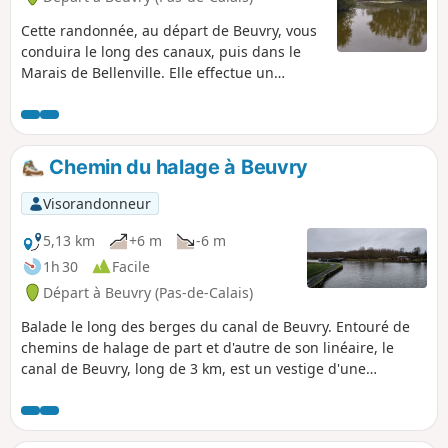
Cette randonnée, au départ de Beuvry, vous
conduira le long des canaux, puis dans le
Marais de Bellenville. Elle effectue un
passage au Petit Sailly avant de rejoindre le
Bas de Beuvry et le Préolan. Pour le retour,
vous longerez le canal sans oublier
l'observatoire dans le marais pour
Chemin du halage à Beuvry
apercevoir, avec de la chance, des oiseaux
migrateurs.
Visorandonneur
5,13 km
+6 m
-6 m
1h 30
Facile
Départ à Beuvry (Pas-de-Calais)
Balade le long des berges du canal de Beuvry. Entouré de
chemins de halage de part et d'autre de son linéaire, le
canal de Beuvry, long de 3 km, est un vestige d'une
ancienne desserte industrielle. Nombreux sont ceux qui
apprécient le calme et le décor des rives.