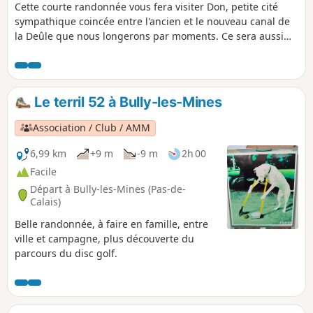
Cette courte randonnée vous fera visiter Don, petite cité
sympathique coincée entre l'ancien et le nouveau canal de
la Deûle que nous longerons par moments. Ce sera aussi
l'occasion d'une balade bucolique dans le Parc de La
Louvière.
Le terril 52 à Bully-les-Mines
Association / Club / AMM
6,99 km
+9 m
-9 m
2h 00
Facile
Départ à Bully-les-Mines (Pas-de-
Calais)
Belle randonnée, à faire en famille, entre
ville et campagne, plus découverte du
parcours du disc golf.