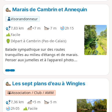
Marais de Cambrin et Annequin
Visorandonneur
7,83 km
+7 m
-7 m
2h 15
Facile
Départ à Cambrin (Pas-de-Calais)
Balade sympathique sur des routes
tranquilles au milieu d'étangs et de marais.
Penser aux jumelles et à l'appareil photo.
L'été, le répulsif anti-moustique sera le
bienvenu.
Les sept plans d'eau à Wingles
Association / Club / AMM
7,36 km
+5 m
-5 m
2h 05
Facile