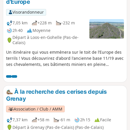
d'Europe
Visorandonneur
7,05 km
+228 m
-232 m
2h 40
Moyenne
Départ à Loos-en-Gohelle (Pas-de-
Calais)
Un itinéraire qui vous emmènera sur le toit de l’Europe des
terrils ! Vous découvrirez d'abord l'ancienne base 11/19 avec
ses chevalements, ses bâtiments miniers en pleine
reconversion. Vous profiterez aussi de quelques passages
agréables en sous-bois.
À la recherche des cerises depuis
Grenay
Association / Club / AMM
7,37 km
+58 m
-61 m
2h 15
Facile
Départ à Grenay (Pas-de-Calais) (Pas-de-Calais)