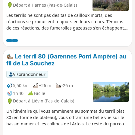
Départ à Harnes (Pas-de-Calais)
Les terrils ne sont pas des tas de cailloux morts, des
réactions se produisent toujours en leurs cœurs. Témoins
de ces réactions, des fumerolles gazeuses s'en échappent.
Pour le constater de vos propres yeux, rendez-vous à
Harnes, au départ du Bois de Florimond, et dirigez-vous
vers le terril. Suivez alors le chemin balisé nommé "le
Sentier des Fumerolles" sur des bornes bétonnées, qui vous
Le terril 80 (Garennes Pont Ampère) au
permet découvrir le Terril 230. C'est un surprenant périple
fil de La Souchez
qui offre une très grande variété de paysages et de points
d'intérêts : vue sur des fumerolles, point de vue sur le Sud-
Visorandonneur
Est du bassin minier, point de vue sur le canyon, etc.
5,50 km
+26 m
-26 m
1h 40
Facile
Départ à Liévin (Pas-de-Calais)
Un itinéraire qui vous emmènera au sommet du terril plat
80 (en forme de plateau), vous offrant une belle vue sur le
bassin minier et les collines de l'Artois. Le reste du parcours
suivra le cours de la Souchez dans une ambiance verte et