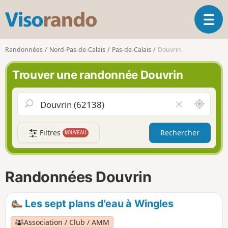
V
O
i
u
s
v
o
Randonnées
Nord-Pas-de-Calais
Pas-de-Calais
Douvrin
r
r
i
a
Trouver une randonnée Douvrin
r
n
l
d
a
o
A
V
n
u
i
a
t
d
v
Filtres
Rechercher
NOUVEAU
o
e
i
u
r
g
r
l
a
d
e
Randonnées Douvrin
t
e
c
i
m
h
o
o
a
Les sept plans d'eau à Wingles
n
i
m
p
Association / Club / AMM