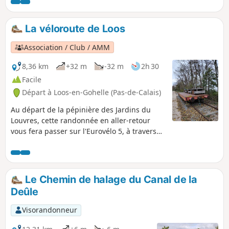
Louvière.
La véloroute de Loos
Association / Club / AMM
8,36 km
+32 m
-32 m
2h 30
Facile
Départ à Loos-en-Gohelle (Pas-de-Calais)
Au départ de la pépinière des Jardins du
Louvres, cette randonnée en aller-retour
vous fera passer sur l'Eurovélo 5, à travers
bois et ville, et vous mèneras jusqu'à l'Église
Saint-Auguste, où vous ferez demi-tour.
Le Chemin de halage du Canal de la
Deûle
Visorandonneur