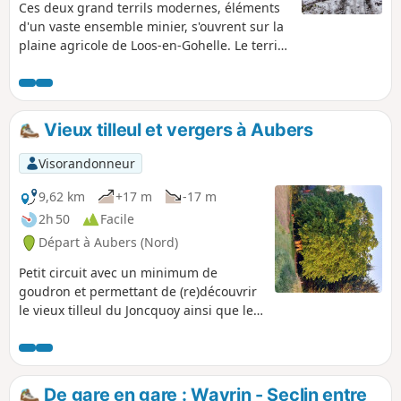
Ces deux grand terrils modernes, éléments
d'un vaste ensemble minier, s'ouvrent sur la
plaine agricole de Loos-en-Gohelle. Le terril
58, dont le début d'édification date de 1896,
est tabulaire et triangulaire. Également
tabulaire, le T58A est très récent et date de
1961.
Vieux tilleul et vergers à Aubers
Visorandonneur
9,62 km
+17 m
-17 m
2h 50
Facile
Départ à Aubers (Nord)
Petit circuit avec un minimum de
goudron et permettant de (re)découvrir
le vieux tilleul du Joncquoy ainsi que les
vergers de la Cliqueterie, très beaux en
automne et au printemps.
De gare en gare : Wavrin - Seclin entre