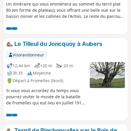
Un itinéraire qui vous emmènera au sommet du terril plat
80 (en forme de plateau), vous offrant une belle vue sur le
bassin minier et les collines de l'Artois. Le reste du parcours
suivra le cours de la Souchez dans une ambiance verte et
paisible.
Le Tilleul du Joncquoy à Aubers
Visorandonneur
12,44 km
+20 m
-20 m
3h 35
Moyenne
Départ à Fromelles (Nord)
Si vous vous accordez du temps vous
pourrez visiter le musée de la bataille
de Fromelles qui eut lieu en Juillet 1916.
Ensuite vous contournerez le village de
Aubers mais vous apercevrez quelques
uns de ses étangs qui font de ce village
un lieu touristique de pêche et de
Terrril de Pinchonvalles par le Bois de