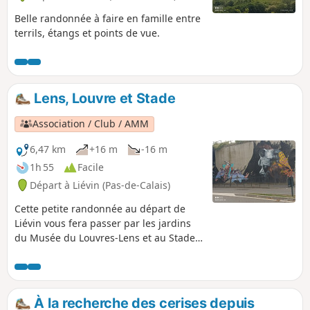
Belle randonnée à faire en famille entre
terrils, étangs et points de vue.
Lens, Louvre et Stade
Association / Club / AMM
6,47 km
+16 m
-16 m
1h 55
Facile
Départ à Liévin (Pas-de-Calais)
Cette petite randonnée au départ de
Liévin vous fera passer par les jardins
du Musée du Louvres-Lens et au Stade
Bollaert Delelis. Vous traverserez le
skate parc avant de passer au jardin
public Jean Perrin sur de bons chemins.
À la recherche des cerises depuis