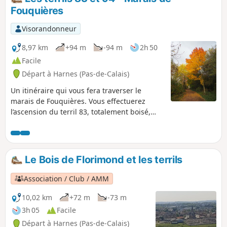
Fouquières
Visorandonneur
8,97 km
+94 m
-94 m
2h 50
Facile
Départ à Harnes (Pas-de-Calais)
Un itinéraire qui vous fera traverser le
marais de Fouquières. Vous effectuerez
l’ascension du terril 83, totalement boisé,
offrant un point de vue sur une vallée
artificielle mystérieuse. Vous prendrez
ensuite la direction du terril 94 (terril
escalier) en passant par les bacs à schlamm
Le Bois de Florimond et les terrils
(stockage de restes miniers) et l'étang de
pêche de Harnes. Vous reviendrez par le
Association / Club / AMM
chemin longeant le canal de Lens.
10,02 km
+72 m
-73 m
3h 05
Facile
Départ à Harnes (Pas-de-Calais)