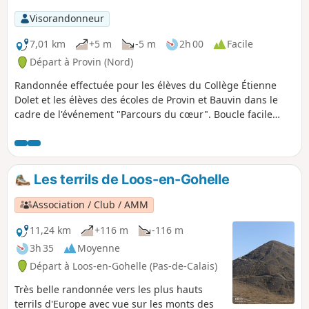
Visorandonneur
7,01 km
+5 m
-5 m
2h 00
Facile
Départ à Provin (Nord)
Randonnée effectuée pour les élèves du Collège Étienne
Dolet et les élèves des écoles de Provin et Bauvin dans le
cadre de l'événement "Parcours du cœur". Boucle facile
environ traversant 3 communes Provin, Annœullin et Bauvin
et empruntant des chemins et routes. Ce parcours s'adresse
en particulier à un public scolaire.
Les terrils de Loos-en-Gohelle
Association / Club / AMM
11,24 km
+116 m
-116 m
3h 35
Moyenne
Départ à Loos-en-Gohelle (Pas-de-Calais)
Très belle randonnée vers les plus hauts
terrils d'Europe avec vue sur les monts des