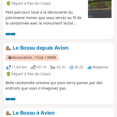
Départ à Pas-de-Calais
Petit parcours local à la découverte du
patrimoine minier que vous verrez au fil de
la randonnée avec le monument Victor
Foulon, pas loin du départ. Le cavalier vous
emmène jusqu'à Méricourt et le chemin
revient en traversant la cités des cheminots.
Le Bossu depuis Avion
Association / Club / AMM
11,03 km
+51 m
-52 m
3h 20
Moyenne
Départ à Pas-de-Calais
Belle randonnée urbaine qui vous verra passer par des
endroits que vous n'imaginiez pas.
Le Bossu à Avion