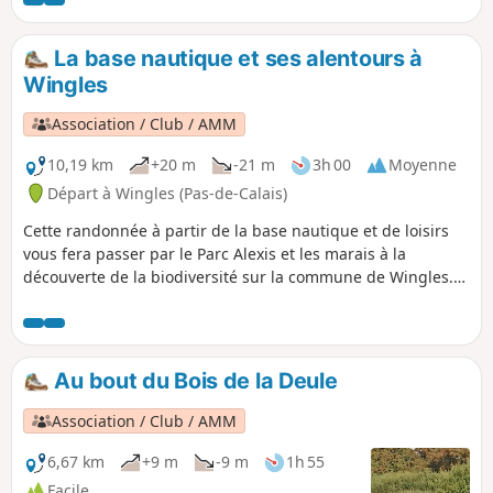
montées sans oublier le Flot de Wingles
La base nautique et ses alentours à
Wingles
Association / Club / AMM
10,19 km
+20 m
-21 m
3h 00
Moyenne
Départ à Wingles (Pas-de-Calais)
Cette randonnée à partir de la base nautique et de loisirs
vous fera passer par le Parc Alexis et les marais à la
découverte de la biodiversité sur la commune de Wingles.
De nombreux oiseaux sont à découvrir. La trace gpx peut
s'avérer utile au vu des nombreux chemins présents.
Au bout du Bois de la Deule
Association / Club / AMM
6,67 km
+9 m
-9 m
1h 55
Facile