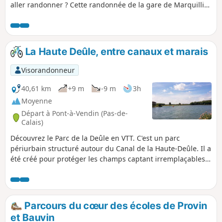
aller randonner ? Cette randonnée de la gare de Marquillies
à la gare de Don-Sainghin vous fera découvrir les paysages
agricoles typiques des Weppes avant de longer les canaux
qui participent à l'essor économique de la région. Sans
oublier l'espace naturel Chico Mendès.
La Haute Deûle, entre canaux et marais
Visorandonneur
40,61 km
+9 m
-9 m
3h
Moyenne
Départ à Pont-à-Vendin (Pas-de-
Calais)
Découvrez le Parc de la Deûle en VTT. C'est un parc
périurbain structuré autour du Canal de la Haute-Deûle. Il a
été créé pour protéger les champs captant irremplaçables
du Sud de la métropole Lilloise.De nombreux
aménagements accueillent le public en l’invitant à respecter
les milieux fragiles.Balade sympa le long de la Deûle et des
Marais de Wavrin. Un itinéraire sans difficultés permettant
Parcours du cœur des écoles de Provin
de varier le roulage entre chemins caillouteux, chemins de
et Bauvin
halage et parc.