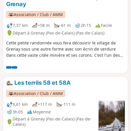
Grenay
Association / Club / AMM
7,37 km
+58 m
-61 m
2h 15
Facile
Départ à Grenay (Pas-de-Calais) (Pas-de-Calais)
Cette petite randonnée vous fera découvrir le village de
Grenay sous une autre forme avec son écrin de verdure
dans cette vaste citée minière et ses corons. C'est l'un des
353 sites du bassin minier classé au patrimoine de
l'UNESCO.
Les terrils 58 et 58A
Association / Club / AMM
9,61 km
+117 m
-111 m
3h 05
Moyenne
Départ à Grenay (Pas-de-Calais) (Pas-de-
Calais)