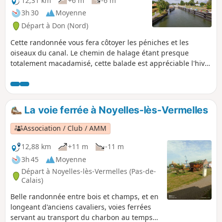
12,31 km
+6 m
-6 m
3h 30
Moyenne
Départ à Don (Nord)
Cette randonnée vous fera côtoyer les péniches et les
oiseaux du canal. Le chemin de halage étant presque
totalement macadamisé, cette balade est appréciable l'hiver
lorsque les chemins sont peu praticables car trop boueux.
La voie ferrée à Noyelles-lès-Vermelles
Association / Club / AMM
12,88 km
+11 m
-11 m
3h 45
Moyenne
Départ à Noyelles-lès-Vermelles (Pas-de-
Calais)
Belle randonnée entre bois et champs, et en
longeant d'anciens cavaliers, voies ferrées
servant au transport du charbon au temps