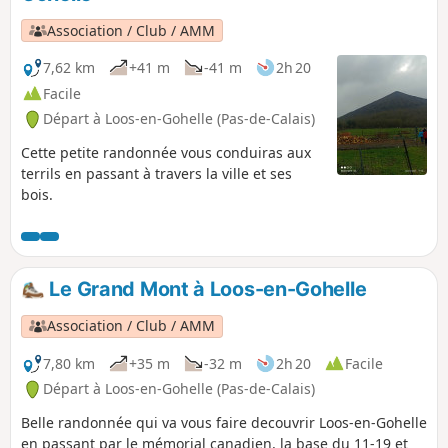
Association / Club / AMM
7,62 km
+41 m
-41 m
2h 20
Facile
Départ à Loos-en-Gohelle (Pas-de-Calais)
Cette petite randonnée vous conduiras aux
terrils en passant à travers la ville et ses
bois.
Le Grand Mont à Loos-en-Gohelle
Association / Club / AMM
7,80 km
+35 m
-32 m
2h 20
Facile
Départ à Loos-en-Gohelle (Pas-de-Calais)
Belle randonnée qui va vous faire decouvrir Loos-en-Gohelle
en passant par le mémorial canadien, la base du 11-19 et