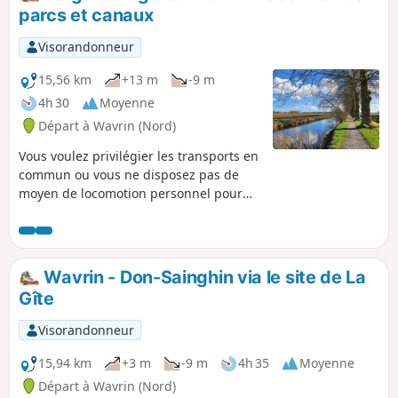
parcs et canaux
Visorandonneur
15,56 km
+13 m
-9 m
4h 30
Moyenne
Départ à Wavrin (Nord)
Vous voulez privilégier les transports en
commun ou vous ne disposez pas de
moyen de locomotion personnel pour
aller randonner. Cette randonnée de
gare en gare vous permettra de profiter
de certains des plus beaux espaces
naturels du Parc de la Deûle. En partant
Wavrin - Don-Sainghin via le site de La
de la gare de Wavrin, vous pourrez,
Gîte
entre autres, parcourir le site de la Gîte
et celui de la Canteraine, puis longer le
Visorandonneur
Canal de Seclin avant de rejoindre la
gare de Seclin.
15,94 km
+3 m
-9 m
4h 35
Moyenne
Départ à Wavrin (Nord)