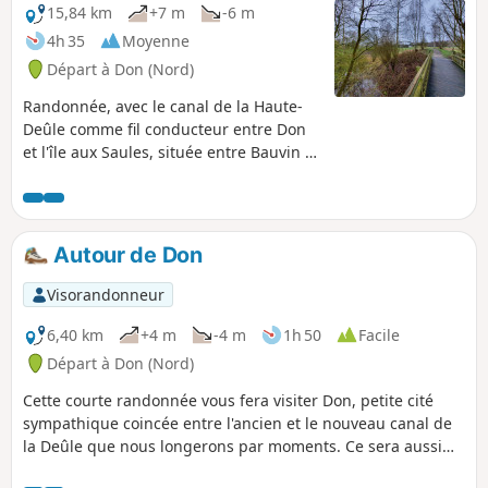
15,84 km
+7 m
-6 m
4h 35
Moyenne
Départ à Don (Nord)
Randonnée, avec le canal de la Haute-
Deûle comme fil conducteur entre Don
et l'île aux Saules, située entre Bauvin et
Billy-Berclau. En plus du canal, vous
aurez l'occasion de découvrir des
espaces naturels de toute beauté, tels
que le Parc de La Louvière, l'Espace
Autour de Don
Chico Mendès et l'Île aux Saules.
Visorandonneur
6,40 km
+4 m
-4 m
1h 50
Facile
Départ à Don (Nord)
Cette courte randonnée vous fera visiter Don, petite cité
sympathique coincée entre l'ancien et le nouveau canal de
la Deûle que nous longerons par moments. Ce sera aussi
l'occasion d'une balade bucolique dans le Parc de La