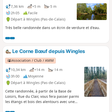
7,36 km
+5 m
-5 m
2h 05
Facile
Départ à Wingles (Pas-de-Calais)
Très belle randonnée dans un écrin de verdure et d'eau.
Le Corne Bœuf depuis Wingles
Association / Club / AMM
10,34 km
+14 m
-14 m
3h 00
Moyenne
Départ à Wingles (Pas-de-Calais)
Cette randonnée, à partir de la Base de
Loisirs, Rue du Clair, vous fera passer parmi
les étangs et bois des alentours avec une
très grande biodiversité et quelques