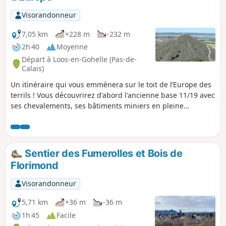
Visorandonneur
7,05 km
+228 m
-232 m
2h 40
Moyenne
Départ à Loos-en-Gohelle (Pas-de-
Calais)
Un itinéraire qui vous emmènera sur le toit de l’Europe des
terrils ! Vous découvrirez d'abord l'ancienne base 11/19 avec
ses chevalements, ses bâtiments miniers en pleine
reconversion. Vous profiterez aussi de quelques passages
agréables en sous-bois.
Sentier des Fumerolles et Bois de
Florimond
Visorandonneur
5,71 km
+36 m
-36 m
1h 45
Facile