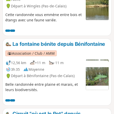
Départ à Wingles (Pas-de-Calais)
Cette randonnée vous emmène entre bois et
étangs avec une faune variée.
La fontaine bénite depuis Bénifontaine
Association / Club / AMM
12,56 km
+11 m
-11 m
3h 35
Moyenne
Départ à Bénifontaine (Pas-de-Calais)
Belle randonnée entre plaine et marais, et
leurs biodiversités.
Circuit "où est le flot" depuis