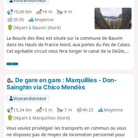
Visorandonneur
10,66 km
+6 m
-6 m
3h 05
Moyenne
Départ à Bauvin (Nord)
La Boucle des Riez est située sur la commune de Bauvin
dans les Hauts de France Nord, aux portes du Pas de Calais.
Cet agréable circuit vous fera longer le canal de la Deûle,
traverser les deux marais de Riez et découvrir l’île aux
saules. Au bord des étangs, de nombreuses tables de pique
nique y attendent les randonneurs.
De gare en gare : Marquillies - Don-
Sainghin via Chico Mendès
Visorandonneur
15,34 km
+5 m
-7 m
4h 25
Moyenne
Départ à Marquillies (Nord)
Vous voulez privilégier les transports en commun ou vous
ne disposez pas de moyen de locomotion personnel pour