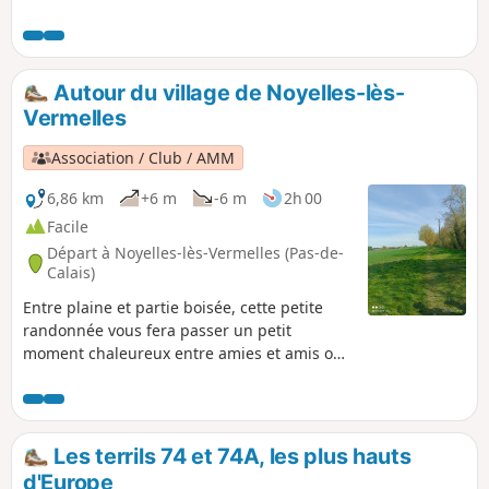
de l'activité des mines.
Autour du village de Noyelles-lès-
Vermelles
Association / Club / AMM
6,86 km
+6 m
-6 m
2h 00
Facile
Départ à Noyelles-lès-Vermelles (Pas-de-
Calais)
Entre plaine et partie boisée, cette petite
randonnée vous fera passer un petit
moment chaleureux entre amies et amis ou
en famille Un peu d'histoire : les habitant
sont appelés les noyelloises et noyellois et la
commune fut décorée de la croix de guerre
en septembre 1920
Les terrils 74 et 74A, les plus hauts
d'Europe