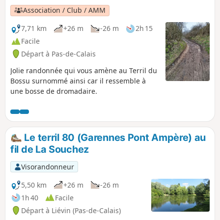
Association / Club / AMM
7,71 km
+26 m
-26 m
2h 15
Facile
Départ à Pas-de-Calais
Jolie randonnée qui vous amène au Terril du
Bossu surnommé ainsi car il ressemble à
une bosse de dromadaire.
Le terril 80 (Garennes Pont Ampère) au
fil de La Souchez
Visorandonneur
5,50 km
+26 m
-26 m
1h 40
Facile
Départ à Liévin (Pas-de-Calais)