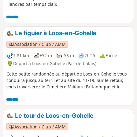
Flandres par temps clair.
Le figuier à Loos-en-Gohelle
Association / Club / AMM
7,81 km
+52 m
-53 m
2h 25
Facile
Départ à Loos-en-Gohelle (Pas-de-Calais)
Cette petite randonnée au départ de Loos-en-Gohelle vous
conduira jusqu'au terril et au site du 11/19. Sur le retour,
vous traverserez le Cimetière Militaire Britannique et le
Mémorial Canadien du Hill 70, le tout sur de bons chemins.
Le tour de Loos-en-Gohelle
Association / Club / AMM