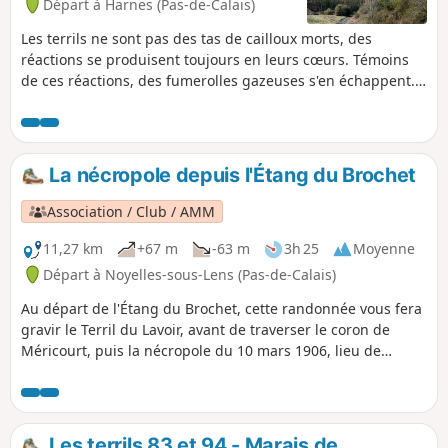
Départ à Harnes (Pas-de-Calais)
Les terrils ne sont pas des tas de cailloux morts, des
réactions se produisent toujours en leurs cœurs. Témoins
de ces réactions, des fumerolles gazeuses s'en échappent.
Pour le constater de vos propres yeux, rendez-vous à
Harnes, au départ du Bois de Florimond, et dirigez-vous
vers le terril. Suivez alors le chemin balisé nommé "le
Sentier des Fumerolles" sur des bornes bétonnées, qui vous
La nécropole depuis l'Étang du Brochet
permet découvrir le Terril 230. C'est un surprenant périple
qui offre une très grande variété de paysages et de points
Association / Club / AMM
d'intérêts : vue sur des fumerolles, point de vue sur le Sud-
Est du bassin minier, point de vue sur le canyon, etc.
11,27 km
+67 m
-63 m
3h 25
Moyenne
Départ à Noyelles-sous-Lens (Pas-de-Calais)
Au départ de l'Étang du Brochet, cette randonnée vous fera
gravir le Terril du Lavoir, avant de traverser le coron de
Méricourt, puis la nécropole du 10 mars 1906, lieu de
mémoire suite à la catastrophe minière qui fit 1099 morts.
Les terrils 83 et 94 - Marais de