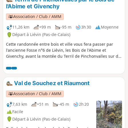
camping. Vous rencontrerez aussi le
l'Abime et Givenchy
très respectable Tilleul du Joncquoy qui
fut planté là en 1490.
Association / Club / AMM
11,26 km
+99 m
-95 m
3h 30
Moyenne
Départ à Liévin (Pas-de-Calais)
Cette randonnée entre bois et ville vous fera passer par
l'ancienne Fosse n°6 de Liévin, les Bois de l'Abime et
Givenchy, avant la montée du Terril de Pinchonvalles sur de
bons chemins. C'est un parcours remarquable pour sa
biodiversité.
Val de Souchez et Riaumont
Association / Club / AMM
7,63 km
+51 m
-45 m
2h 20
Facile
Départ à Liévin (Pas-de-Calais)