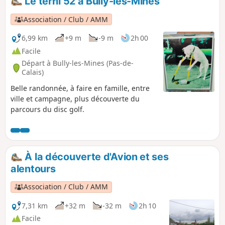
Le terril 52 à Bully-les-Mines
et terminer par la visite du Parc de La Louvière avant de
rejoindre la gare de Don-Sainghin.
Association / Club / AMM
6,99 km
+9 m
-9 m
2h 00
Facile
Départ à Bully-les-Mines (Pas-de-
Calais)
Belle randonnée, à faire en famille, entre
ville et campagne, plus découverte du
parcours du disc golf.
À la découverte d'Avion et ses
alentours
Association / Club / AMM
7,31 km
+32 m
-32 m
2h 10
Facile