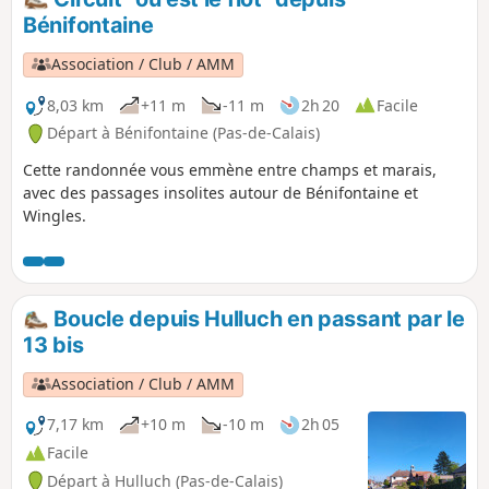
Bénifontaine
Association / Club / AMM
8,03 km
+11 m
-11 m
2h 20
Facile
Départ à Bénifontaine (Pas-de-Calais)
Cette randonnée vous emmène entre champs et marais,
avec des passages insolites autour de Bénifontaine et
Wingles.
Boucle depuis Hulluch en passant par le
13 bis
Association / Club / AMM
7,17 km
+10 m
-10 m
2h 05
Facile
Départ à Hulluch (Pas-de-Calais)