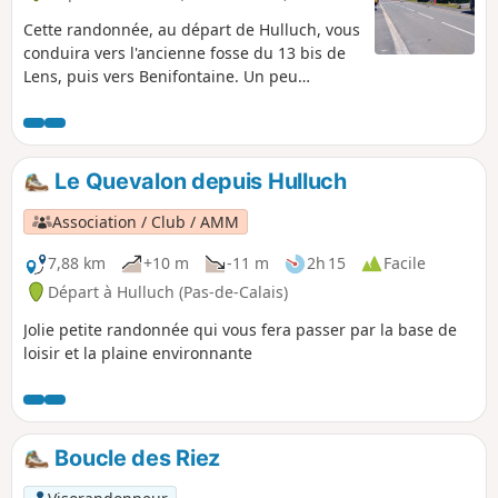
Cette randonnée, au départ de Hulluch, vous
conduira vers l'ancienne fosse du 13 bis de
Lens, puis vers Benifontaine. Un peu
d'histoire : Hulluch est une commune du
bassin minier classé au patrimoine de
l'UNESCO.
Le Quevalon depuis Hulluch
Association / Club / AMM
7,88 km
+10 m
-11 m
2h 15
Facile
Départ à Hulluch (Pas-de-Calais)
Jolie petite randonnée qui vous fera passer par la base de
loisir et la plaine environnante
Boucle des Riez