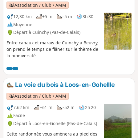
Association / Club / AMM
12,30 km
+5 m
-5 m
3h 30
Moyenne
Départ à Cuinchy (Pas-de-Calais)
Entre canaux et marais de Cuinchy à Beuvry,
on prend le temps de flâner sur le thème de
la biodiversité.
La voie du bois à Loos-en-Gohellle
Association / Club / AMM
7,62 km
+61 m
-52 m
2h 20
Facile
Départ à Loos-en-Gohelle (Pas-de-Calais)
Cette randonnée vous amènera au pied des