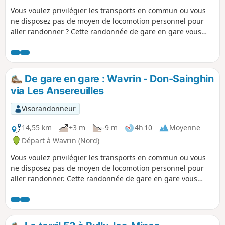
Vous voulez privilégier les transports en commun ou vous
ne disposez pas de moyen de locomotion personnel pour
aller randonner ? Cette randonnée de gare en gare vous
permettra alors de profiter de certains des plus beaux
espaces naturels du Parc de la Deûle.En partant de la gare
de Wavrin, vous pourrez ainsi parcourir le site de La Gîte,
longer le canal de la Deûle de près ou de loin, et terminer
De gare en gare : Wavrin - Don-Sainghin
par la visite du Parc de La Louvière avant de rejoindre la
via Les Ansereuilles
gare de Don-Sainghin.
Visorandonneur
14,55 km
+3 m
-9 m
4h 10
Moyenne
Départ à Wavrin (Nord)
Vous voulez privilégier les transports en commun ou vous
ne disposez pas de moyen de locomotion personnel pour
aller randonner. Cette randonnée de gare en gare vous
permettra alors de profiter de certains des plus beaux
espaces naturels du Parc de la Deûle. En partant de la gare
de Wavrin, vous pourrez ainsi parcourir le site des
Ansereuilles, longer le canal de la Deûle de près ou de loin,