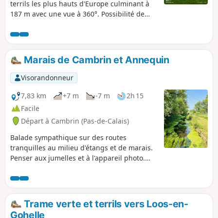
terrils les plus hauts d'Europe culminant à
187 m avec une vue à 360°. Possibilité de
faire la montée du terril pour les plus
courageux
Marais de Cambrin et Annequin
Visorandonneur
7,83 km
+7 m
-7 m
2h 15
Facile
Départ à Cambrin (Pas-de-Calais)
Balade sympathique sur des routes
tranquilles au milieu d'étangs et de marais.
Penser aux jumelles et à l'appareil photo.
L'été, le répulsif anti-moustique sera le
bienvenu.
Trame verte et terrils vers Loos-en-
Gohelle