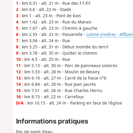
1
: km 0.31 - alt. 21 m - Rue des F.T.P.F
2
: km 0.6 - alt. 22 m - Stade
3
: km 1 - alt. 23 m - Pont de bois
4
: km 1.42 - alt. 23 m - Rue du Marais
5
: km 1.67 - alt. 23 m - Chemin à gauche
6
: km 2.55 - alt. 22 m - Passerelle -
Loisne (rivière) - Afflue
7
: km 3.04 - alt. 24 m - Rue
8
: km 3.25 - alt. 31 m - Début montée du terril
9
: km 3.78 - alt. 35 m - Quitter le chemin
10
: km 4.5 - alt. 25 m - Rue
11
: km 5.13 - alt. 30 m - Parc de panneaux solaires
12
: km 5.53 - alt. 28 m - Moulin de Beuvry
13
: km 6.19 - alt. 27 m - Carré de la fosse n°6
14
: km 6.84 - alt. 28 m - Rue Jean Jaurès
15
: km 7.51 - alt. 26 m - Rue Charles Hernu
16
: km 8.73 - alt. 22 m - Carrefour
D/A
: km 10.15 - alt. 24 m - Parking en face de l'église
Informations pratiques
Pas de point d'eau