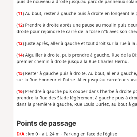
puis de nouveau à droite jusqu'au parc de panneaux solair
(
11
) Au bout, rester à gauche puis à droite en longeant le 
(
12
) Prendre à droite après une pause au moulin puis deux
droite pour rejoindre le carré de la fosse n°6 avec son chev
(
13
) Juste après, aller à gauche et tout droit sur la rue à la
(
14
) Aiguiller à droite, puis prendre à gauche, Rue de la D
premier chemin à droite jusqu'à la Rue Charles Hernu.
(
15
) Rester à gauche puis à droite. Au bout, aller à gauche
sur la Rue Honneur et Patrie. Aller jusqu'au carrefour suiv
(
16
) Prendre à gauche puis couper dans l'herbe à droite po
prendre la Rue des Stade légèrement à gauche puis à droite
dans la première à gauche, Rue Louis Duriez, au bout à gau
Points de passage
D/A
: km 0 - alt. 24 m - Parking en face de l'église