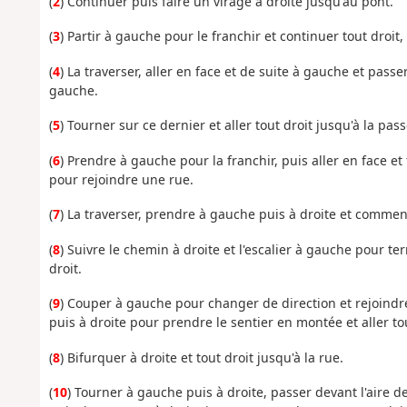
(
2
) Continuer puis faire un virage à droite jusqu'au pont.
(
3
) Partir à gauche pour le franchir et continuer tout droit,
(
4
) La traverser, aller en face et de suite à gauche et pas
gauche.
(
5
) Tourner sur ce dernier et aller tout droit jusqu'à la pass
(
6
) Prendre à gauche pour la franchir, puis aller en face e
pour rejoindre une rue.
(
7
) La traverser, prendre à gauche puis à droite et commen
(
8
) Suivre le chemin à droite et l'escalier à gauche pour ter
droit.
(
9
) Couper à gauche pour changer de direction et rejoindre 
puis à droite pour prendre le sentier en montée et aller tou
(
8
) Bifurquer à droite et tout droit jusqu'à la rue.
(
10
) Tourner à gauche puis à droite, passer devant l'aire de