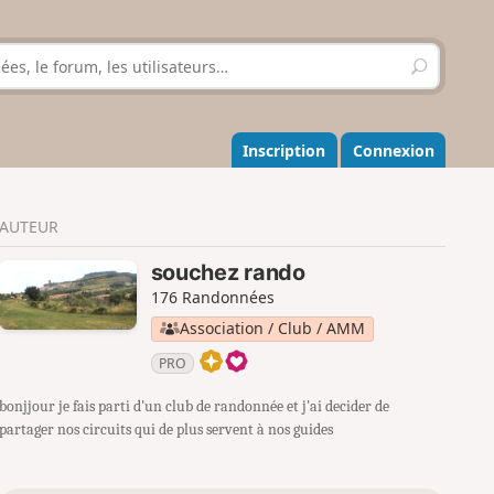
R
e
c
h
e
Inscription
Connexion
r
c
h
AUTEUR
e
r
souchez rando
176 Randonnées
Association / Club / AMM
PRO
bonjjour je fais parti d'un club de randonnée et j'ai decider de
partager nos circuits qui de plus servent à nos guides