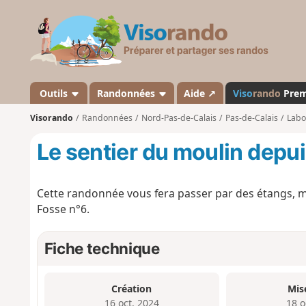
V
i
s
o
r
a
Outils
Randonnées
Aide ↗
Viso
rando
Pre
n
Visorando
Randonnées
Nord-Pas-de-Calais
Pas-de-Calais
Labo
d
o
Le sentier du moulin depu
Cette randonnée vous fera passer par des étangs, mon
Fosse n°6.
Fiche technique
Création
Mis
16 oct. 2024
18 o