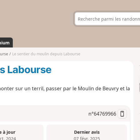
mium
urse
Le sentier du moulin depuis Labourse
is Labourse
ter sur un terril, passer par le Moulin de Beuvry et la
n°
64769966
e à jour
Dernier avis
ct. 2024
07 févr. 2025