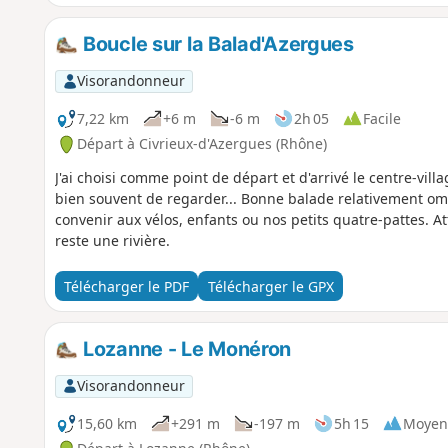
Boucle sur la Balad'Azergues
Visorandonneur
7,22 km
+6 m
-6 m
2h 05
Facile
Départ à Civrieux-d'Azergues (Rhône)
J'ai choisi comme point de départ et d'arrivé le centre-vil
bien souvent de regarder... Bonne balade relativement om
convenir aux vélos, enfants ou nos petits quatre-pattes. Att
reste une rivière.
Télécharger le PDF
Télécharger le GPX
Lozanne - Le Monéron
Visorandonneur
15,60 km
+291 m
-197 m
5h 15
Moyen