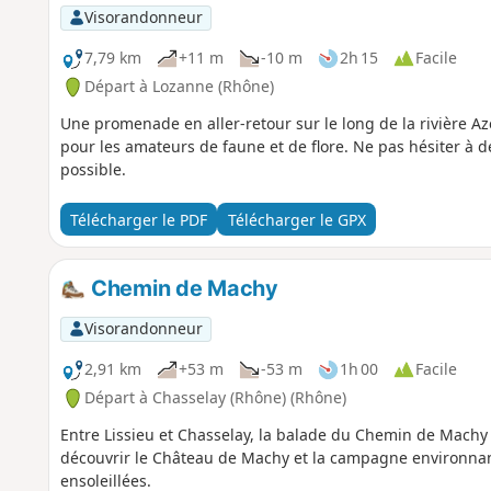
Visorandonneur
7,79 km
+11 m
-10 m
2h 15
Facile
Départ à Lozanne (Rhône)
Une promenade en aller-retour sur le long de la rivière Az
pour les amateurs de faune et de flore. Ne pas hésiter à de
possible.
Télécharger le PDF
Télécharger le GPX
Chemin de Machy
Visorandonneur
2,91 km
+53 m
-53 m
1h 00
Facile
Départ à Chasselay (Rhône) (Rhône)
Entre Lissieu et Chasselay, la balade du Chemin de Machy 
découvrir le Château de Machy et la campagne environnant
ensoleillées.