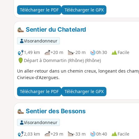
Télécharger le PDF
Télécharger le GPX
Sentier du Chatelard
Visorandonneur
1,49 km
+20 m
-20 m
0h 30
Facile
Départ à Dommartin (Rhône) (Rhône)
Un aller-retour dans un chemin creux, longeant des cham
Civrieux-d'Azergues.
Télécharger le PDF
Télécharger le GPX
Sentier des Bessons
Visorandonneur
2,03 km
+29 m
-33 m
0h 40
Facile