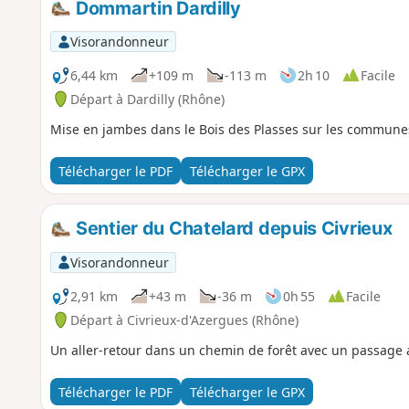
Dommartin Dardilly
Visorandonneur
6,44 km
+109 m
-113 m
2h 10
Facile
Départ à Dardilly (Rhône)
Mise en jambes dans le Bois des Plasses sur les communes
Télécharger le PDF
Télécharger le GPX
Sentier du Chatelard depuis Civrieux
Visorandonneur
2,91 km
+43 m
-36 m
0h 55
Facile
Départ à Civrieux-d'Azergues (Rhône)
Un aller-retour dans un chemin de forêt avec un passage 
Télécharger le PDF
Télécharger le GPX