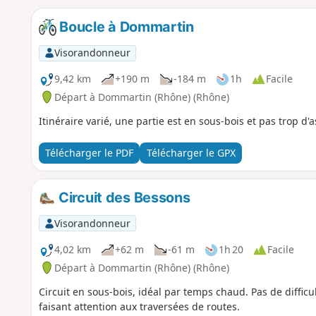
Boucle à Dommartin
Visorandonneur
9,42 km
+190 m
-184 m
1h
Facile
Départ à Dommartin (Rhône) (Rhône)
Itinéraire varié, une partie est en sous-bois et pas trop d'
Télécharger le PDF
Télécharger le GPX
Circuit des Bessons
Visorandonneur
4,02 km
+62 m
-61 m
1h 20
Facile
Départ à Dommartin (Rhône) (Rhône)
Circuit en sous-bois, idéal par temps chaud. Pas de difficul
faisant attention aux traversées de routes.