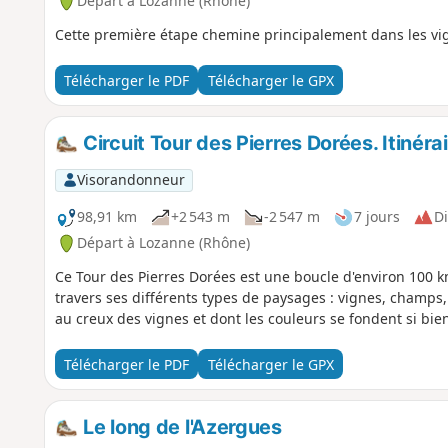
Départ à Lozanne (Rhône)
Cette première étape chemine principalement dans les vig
Télécharger le PDF
Télécharger le GPX
Circuit Tour des Pierres Dorées. Itinérai
Visorandonneur
98,91 km
+2 543 m
-2 547 m
7 jours
Di
Départ à Lozanne (Rhône)
Ce Tour des Pierres Dorées est une boucle d'environ 100 km
travers ses différents types de paysages : vignes, champs, 
au creux des vignes et dont les couleurs se fondent si bie
Télécharger le PDF
Télécharger le GPX
Le long de l'Azergues