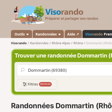
V
i
s
o
r
a
Outils
Randonnées
Aide ↗
Viso
rando
Pre
n
Visorando
Randonnées
Rhône-Alpes
Rhône
Dommartin (Rhôn
d
o
Trouver une randonnée Dommartin (
Filtres
NOUVEAU
Randonnées Dommartin (Rhô