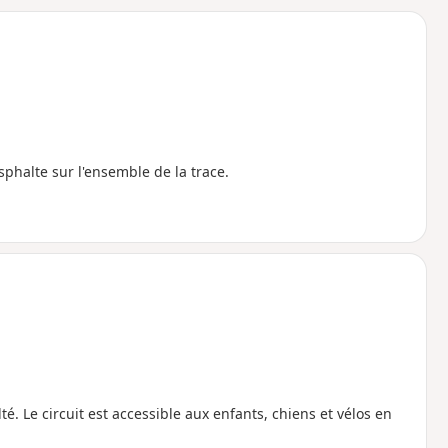
o
a
i
m
p
asphalte sur l'ensemble de la trace.
té. Le circuit est accessible aux enfants, chiens et vélos en