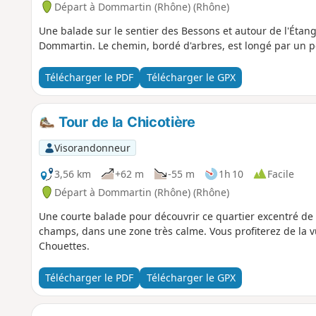
Départ à Dommartin (Rhône) (Rhône)
Une balade sur le sentier des Bessons et autour de l'Étan
Dommartin. Le chemin, bordé d'arbres, est longé par un pe
Télécharger le PDF
Télécharger le GPX
Tour de la Chicotière
Visorandonneur
3,56 km
+62 m
-55 m
1h 10
Facile
Départ à Dommartin (Rhône) (Rhône)
Une courte balade pour découvrir ce quartier excentré de
champs, dans une zone très calme. Vous profiterez de la vu
Chouettes.
Télécharger le PDF
Télécharger le GPX