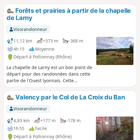
Forêts et prairies à partir de la chapelle
de Larny
Visorandonneur
11,12 km
+373 m
-368 m
4h 15
Moyenne
Départ à Pollionnay (Rhône)
La chapelle de Larny est un bon point de
départ pour des randonnées dans cette
partie de l'Ouest lyonnais. Cette
randonnée permet de parcourir des
paysages vallonnés des prés au pied
Valency par le Col de La Croix du Ban
des Monts du Lyonnais puis de
parcourir les forêts qui recouvrent ces
Visorandonneur
monts. Parcours varié, en très grande
partie ombragé et le plus souvent sur
4,83 km
+177 m
-178 m
des sentiers et chemins non
1h 55
Facile
goudronnés.
Départ à Pollionnay (Rhône)