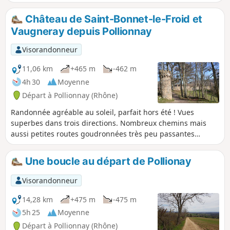
du Ban est possible, mais le nombre de places est limité.
Château de Saint-Bonnet-le-Froid et
Vaugneray depuis Pollionnay
Visorandonneur
11,06 km
+465 m
-462 m
4h 30
Moyenne
Départ à Pollionnay (Rhône)
Randonnée agréable au soleil, parfait hors été ! Vues
superbes dans trois directions. Nombreux chemins mais
aussi petites routes goudronnées très peu passantes
cependant. Un joli tour en 3 h dans les Monts du Lyonnais
(durée estimée pour marcheurs réguliers).
Une boucle au départ de Pollionay
Visorandonneur
14,28 km
+475 m
-475 m
5h 25
Moyenne
Départ à Pollionnay (Rhône)