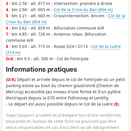
3
: km 2.58 - alt. 617 m - Intersection: prendre à droite
4
: km 2.94 - alt. 603 m -
Col de la Croix du Ban (604 m)
5
: km 3.21 - alt. 603 m - Croix/intersection. Ancien -
Col de la
Croix du Ban (604 m)
6
: km 3.62 - alt. 659 m - Bifurcation commune A/R
7
: km 4.85 - alt. 726 m - Antenne relais. Bifurcation
commune A/R
8
: km 5.03 - alt. 715 m - Route D24 / D113 -
Col de la Luère
(714 m)
D/A
: km 9.5 - alt. 500 m - Col de Fontrijole
Informations pratiques
(
D/A
) Départ et arrivée depuis le col de Fontrijole où un petit
parking existe au bout du chemin goudronné (Chemin de
Mercruy) accessible (au niveau d'une ferme et d'un pylône
électrique) depuis la D70 entre Pollionnay et Lentilly.
- Le départ est aussi possible depuis le Col de la Luère (
8
).
Soyez toujours prudent et prévoyant lors d'une randonnée.
Visorando et l'auteur de cette fiche ne pourront pas être
tenus responsables en cas d'accident ou de désagrément