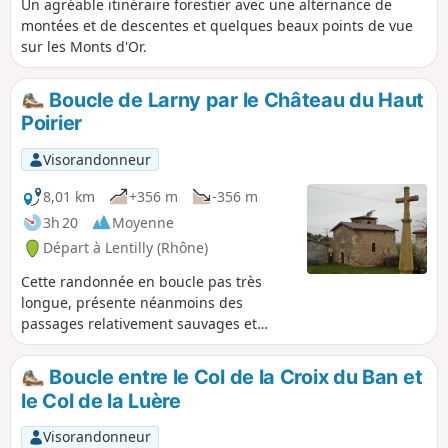
Un agréable itinéraire forestier avec une alternance de
montées et de descentes et quelques beaux points de vue
sur les Monts d'Or.
Boucle de Larny par le Château du Haut
Poirier
Visorandonneur
8,01 km
+356 m
-356 m
3h 20
Moyenne
Départ à Lentilly (Rhône)
Cette randonnée en boucle pas très
longue, présente néanmoins des
passages relativement sauvages et
assez raides. En grande partie en sous-
bois, souvent sur des sentiers de roches
Boucle entre le Col de la Croix du Ban et
métamorphiques, ce circuit vous
le Col de la Luère
mènera au sommet de la cote 566,
étonnamment calme, à deux pas de la
Visorandonneur