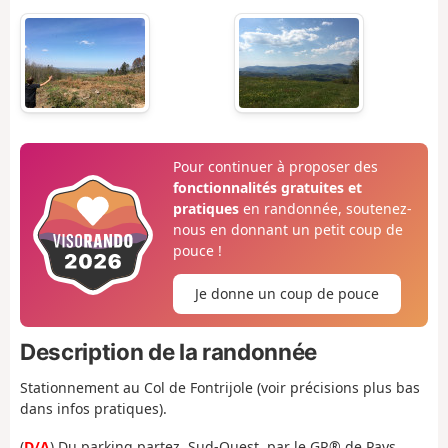
Pour continuer à proposer des
fonctionnalités gratuites et
pratiques
en randonnée, soutenez-
nous en donnant un petit coup de
pouce !
Je donne un coup de pouce
Description de la randonnée
Stationnement au Col de Fontrijole (voir précisions plus bas
dans infos pratiques).
(
D/A
) Du parking partez, Sud-Ouest, par le GR® de Pays