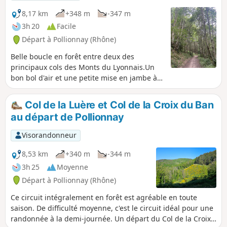
ville. Mise en garde modérateur au
24/09/2020 : Attention ! Il n'est plus
8,17 km
+348 m
-347 m
possible de se garer sur le parking et
3h 20
Facile
les alentours du château au départ de
Départ à Pollionnay (Rhône)
la rando
Belle boucle en forêt entre deux des
principaux cols des Monts du Lyonnais.Un
bon bol d'air et une petite mise en jambe à
deux pas de la ville de Lyon.
Col de la Luère et Col de la Croix du Ban
au départ de Pollionnay
Visorandonneur
8,53 km
+340 m
-344 m
3h 25
Moyenne
Départ à Pollionnay (Rhône)
Ce circuit intégralement en forêt est agréable en toute
saison. De difficulté moyenne, c'est le circuit idéal pour une
randonnée à la demi-journée. Un départ du Col de la Croix