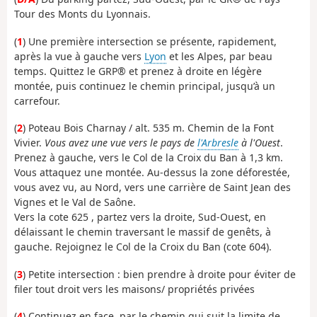
Tour des Monts du Lyonnais.
(
1
) Une première intersection se présente, rapidement,
après la vue à gauche vers
Lyon
et les Alpes, par beau
temps. Quittez le GRP® et prenez à droite en légère
montée, puis continuez le chemin principal, jusqu’à un
carrefour.
(
2
) Poteau Bois Charnay / alt. 535 m. Chemin de la Font
Vivier.
Vous avez une vue vers le pays de
l'Arbresle
à l'Ouest
.
Prenez à gauche, vers le Col de la Croix du Ban à 1,3 km.
Vous attaquez une montée. Au-dessus la zone déforestée,
vous avez vu, au Nord, vers une carrière de Saint Jean des
Vignes et le Val de Saône.
Vers la cote 625 , partez vers la droite, Sud-Ouest, en
délaissant le chemin traversant le massif de genêts, à
gauche. Rejoignez le Col de la Croix du Ban (cote 604).
(
3
) Petite intersection : bien prendre à droite pour éviter de
filer tout droit vers les maisons/ propriétés privées
(
4
) Continuez en face, par le chemin qui suit la limite de