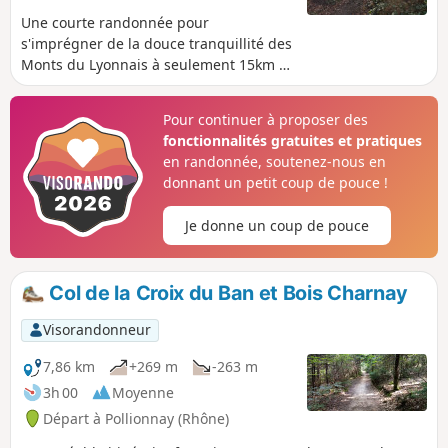
Une courte randonnée pour
s'imprégner de la douce tranquillité des
Monts du Lyonnais à seulement 15km à
vol d'oiseau de la Place Bellecour (Lyon).
Ce circuit se trouve également tout près
Pour continuer à proposer des
des communes voisines : Tassin,
fonctionnalités gratuites et pratiques
Craponne, Saint-Genis-les-Ollières,et
en randonnée, soutenez-nous en
Charbonnières-les-Bains. Vous
donnant un petit coup de pouce !
découvrirez le calme de la forêt avec
des arbres remarquables, la quiétude
Je donne un coup de pouce
de petits ruisseaux et des vues
imprenables sur Lyon. En prime, et
suivant les conditions, vue sur les Alpes
Col de la Croix du Ban et Bois Charnay
et le Mont Blanc.
Visorandonneur
7,86 km
+269 m
-263 m
3h 00
Moyenne
Départ à Pollionnay (Rhône)