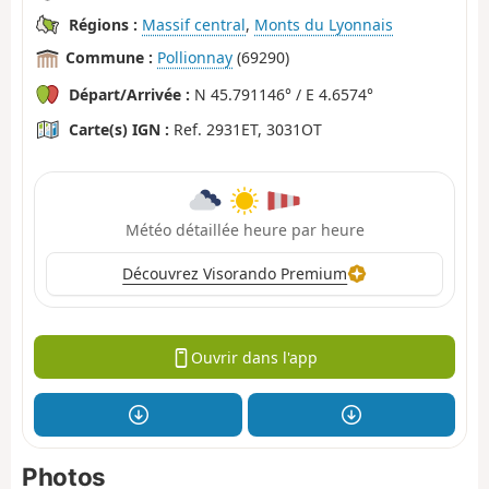
Régions :
Massif central
,
Monts du Lyonnais
Commune :
Pollionnay
(69290)
Départ/Arrivée :
N 45.791146° / E 4.6574°
Carte(s) IGN :
Ref. 2931ET, 3031OT
Météo détaillée heure par heure
Découvrez Visorando Premium
Ouvrir dans l'app
Photos