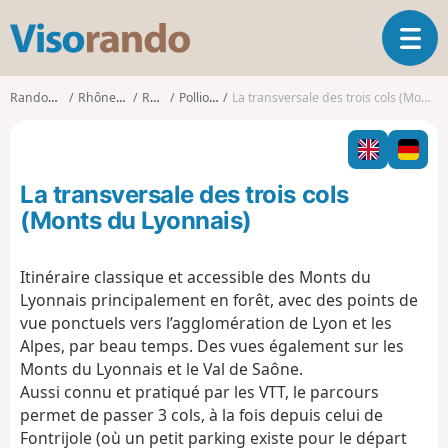
V
O
i
u
s
v
o
Randonnées
Rhône-Alpes
Rhône
Pollionnay
La transversale des trois cols (Monts du Lyonnais)
r
r
i
a
r
n
l
d
La transversale des trois cols
a
o
n
(Monts du Lyonnais)
a
v
Itinéraire classique et accessible des Monts du
i
Lyonnais principalement en forêt, avec des points de
g
a
vue ponctuels vers l’agglomération de Lyon et les
t
Alpes, par beau temps. Des vues également sur les
i
Monts du Lyonnais et le Val de Saône.
o
Aussi connu et pratiqué par les VTT, le parcours
n
permet de passer 3 cols, à la fois depuis celui de
Fontrijole (où un petit parking existe pour le départ