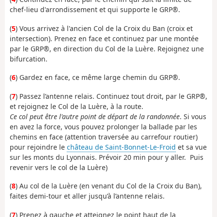
chef-lieu d'arrondissement et qui supporte le GRP®.
(
5
) Vous arrivez à l'ancien Col de la Croix du Ban (croix et
intersection). Prenez en face et continuez par une montée
par le GRP®, en direction du Col de la Luère. Rejoignez une
bifurcation.
(
6
) Gardez en face, ce même large chemin du GRP®.
(
7
) Passez l’antenne relais. Continuez tout droit, par le GRP®,
et rejoignez le Col de la Luère, à la route.
Ce col peut être l'autre point de départ de la randonnée
. Si vous
en avez la force, vous pouvez prolonger la ballade par les
chemins en face (attention traversée au carrefour routier)
pour rejoindre le
château de Saint-Bonnet-Le-Froid
et sa vue
sur les monts du Lyonnais. Prévoir 20 min pour y aller. Puis
revenir vers le col de la Luère)
(
8
) Au col de la Luère (en venant du Col de la Croix du Ban),
faites demi-tour et aller jusqu’à l’antenne relais.
(
7
) Prenez à gauche et atteignez le point haut de la