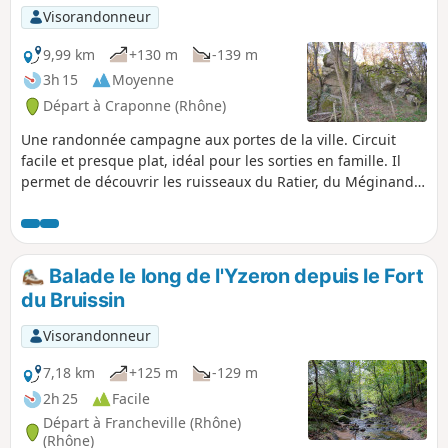
Visorandonneur
9,99 km
+130 m
-139 m
3h 15
Moyenne
Départ à Craponne (Rhône)
Une randonnée campagne aux portes de la ville. Circuit
facile et presque plat, idéal pour les sorties en famille. Il
permet de découvrir les ruisseaux du Ratier, du Méginand
et du Ribes. Il offre quelques jolies vues sur les Monts du
Lyonnais. Il propose également une animation "Jeux de
regards" le long du Ribes.
Balade le long de l'Yzeron depuis le Fort
du Bruissin
Visorandonneur
7,18 km
+125 m
-129 m
2h 25
Facile
Départ à Francheville (Rhône)
(Rhône)