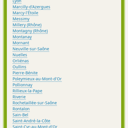
Lyon
Marcilly-d'Azergues
Marcy-l'Étoile
Messimy
Millery (Rhône)
Montagny (Rhône)
Montanay
Mornant
Neuville-sur-Saône
Nuelles
Orliénas
Oullins
Pierre-Bénite
Poleymieux-au-Mont-d'Or
Pollionnay
Rillieux-la-Pape
Riverie
Rochetaillée-sur-Saône
Rontalon
Sain-Bel
Saint-André-la-Côte
Saint-Cyr-au-Mont-d'Or