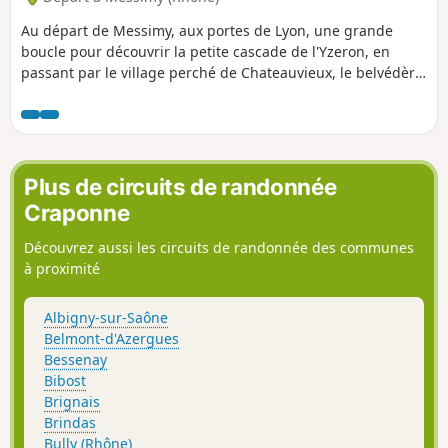
Au départ de Messimy, aux portes de Lyon, une grande
boucle pour découvrir la petite cascade de l'Yzeron, en
passant par le village perché de Chateauvieux, le belvédère
de Py-Froid et le dolmen des bois du Faix. Note de l'auteur :
Descriptif écrit il y a longtemps. Vérifiez les avis et
privilégiez l'utilisation de l'application Visorando
Plus de circuits de randonnée
Craponne
Découvrez aussi les circuits de randonnée des communes
à proximité
Albigny-sur-Saône
Belmont-d'Azergues
Bessenay
Bibost
Brignais
Brindas
Bully (Rhône)