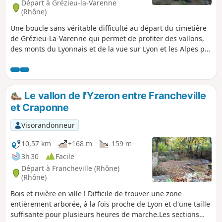
Départ à Grézieu-la-Varenne
(Rhône)
Une boucle sans véritable difficulté au départ du cimetière
de Grézieu-La-Varenne qui permet de profiter des vallons,
des monts du Lyonnais et de la vue sur Lyon et les Alpes par
temps dégagé. À préférer par temps sec, car après la pluie,
certains passages en chemin sont gorgés d'eau.
Le vallon de l'Yzeron entre Francheville
et Craponne
Visorandonneur
10,57 km
+168 m
-159 m
3h 30
Facile
Départ à Francheville (Rhône)
(Rhône)
Bois et rivière en ville ! Difficile de trouver une zone
entièrement arborée, à la fois proche de Lyon et d'une taille
suffisante pour plusieurs heures de marche.Les sections