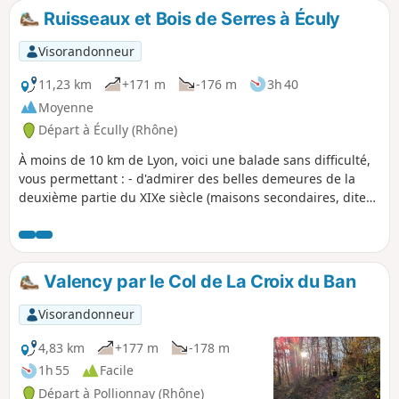
Ruisseaux et Bois de Serres à Éculy
Visorandonneur
11,23 km
+171 m
-176 m
3h 40
Moyenne
Départ à Écully (Rhône)
À moins de 10 km de Lyon, voici une balade sans difficulté,
vous permettant : - d'admirer des belles demeures de la
deuxième partie du XIXe siècle (maisons secondaires, dites
"maisons des champs" des familles de soyeux Lyonnais,
souvent entourés de jardins ou de parcs à l'anglaise) - les
vallons boisés des ruisseaux de Serres et de Planches, zone
classée au titre de site pittoresque remarquable.
Valency par le Col de La Croix du Ban
Visorandonneur
4,83 km
+177 m
-178 m
1h 55
Facile
Départ à Pollionnay (Rhône)