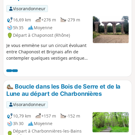
Visorandonneur
16,69 km
+276 m
-279 m
5h 35
Moyenne
Départ à Chaponost (Rhône)
Je vous emmène sur un circuit évoluant
entre Chaponost et Brignais afin de
contempler quelques vestiges antiques
de l'Aqueduc du Gier érigés depuis près
de 2 000 ans. La principale difficulté du
parcours est sa relative longueur.
Boucle dans les Bois de Serre et de la
Lune au départ de Charbonnières
Visorandonneur
10,79 km
+157 m
-152 m
3h 30
Moyenne
Départ à Charbonnières-les-Bains