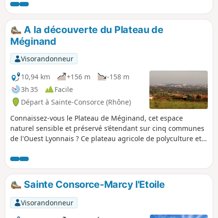
A la découverte du Plateau de
Méginand
Visorandonneur
10,94 km
+156 m
-158 m
3h 35
Facile
Départ à Sainte-Consorce (Rhône)
Connaissez-vous le Plateau de Méginand, cet espace
naturel sensible et préservé s’étendant sur cinq communes
de l'Ouest Lyonnais ? Ce plateau agricole de polyculture et
d'élevage aux richesses faunistiques et floristiques peu
connues ? C'est la partie délimitée par le ruisseau de Ribes
et ses bornes informatives que nous vous proposons de
découvrir.
Sainte Consorce-Marcy l'Etoile
Visorandonneur