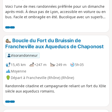
Voici l'une de mes randonnées préférée pour un dimanche
après-midi. À deux pas de Lyon, accessible en voiture ou en
bus. Facile et ombragée en été. Bucolique avec un superbe
parcours le long de la rivière de l'Yzeron. Un vrai petit
paradis aux portes de la ville !
Boucle du Fort du Bruissin de
Francheville aux Aqueducs de Chaponost
Visorandonneur
15,45 km
+247 m
-249 m
5h 05
Moyenne
Départ à Francheville (Rhône) (Rhône)
Randonnée citadine et campagnarde reliant un fort du XIXe
siècle aux aqueducs romains.