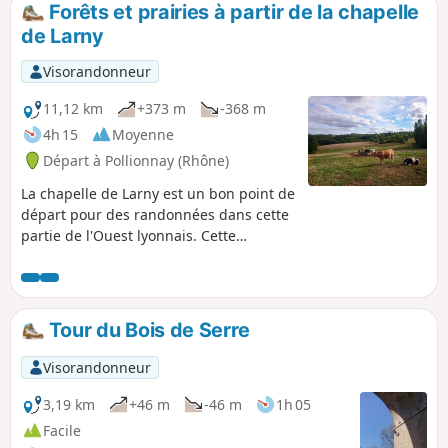
Forêts et prairies à partir de la chapelle
de Larny
Visorandonneur
11,12 km
+373 m
-368 m
4h 15
Moyenne
Départ à Pollionnay (Rhône)
La chapelle de Larny est un bon point de
départ pour des randonnées dans cette
partie de l'Ouest lyonnais. Cette
randonnée permet de parcourir des
paysages vallonnés des prés au pied
des Monts du Lyonnais puis de
parcourir les forêts qui recouvrent ces
Tour du Bois de Serre
monts. Parcours varié, en très grande
partie ombragé et le plus souvent sur
Visorandonneur
des sentiers et chemins non
goudronnés.
3,19 km
+46 m
-46 m
1h 05
Facile