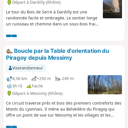
Départ à Dardilly (Rhône)
Le tour du Bois de Serre à Dardilly est une
randonnée facile et ombragée. Le sentier longe
un ruisseau et chemine dans un sous-bois frais
et agréable.
Boucle par la Table d'orientation du
Piragoy depuis Messimy
Visorandonneur
8,58 km
+250 m
-249 m
3h 10
Facile
Départ à Messimy (Rhône)
Ce circuit traverse prés et bois des premiers contreforts des
Monts du Lyonnais. Il mène au Belvédère du Piragoy qui
offre un point de vue sur Messimy et les villages et les
cultures du Piémont des Monts du Lyonnais, et par temps
clair un beau panorama sur la Chaîne des Alpes et le Massif