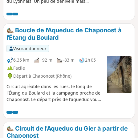
du Lyonnais. Un peu de dénivelé mais
pas trop, des prairies, des bois, des
panoramas (quand la météo le permet !)
et beaucoup de chevaux. Bref, une
balade idéale pour se mettre en jambes
Boucle de l'Aqueduc de Chaponost à
en toutes saisons.
l'Étang du Boulard
Visorandonneur
6,35 km
+92 m
-83 m
2h 05
Facile
Départ à Chaponost (Rhône)
Circuit agréable dans les rues, le long de
l'Étang du Boulard et la campagne proche de
Chaponost. Le départ près de l'aqueduc vous
permettra de découvrir ces superbes vestiges
gallo-romains.
Circuit de l'Aqueduc du Gier à partir de
Chaponost