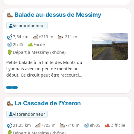
du Pilat.
Balade au-dessus de Messimy
Visorandonneur
7,54 km
+219 m
-211 m
2h 45
Facile
Départ à Messimy (Rhône)
Petite balade à la limite des Monts du
Lyonnais avec un peu de montée au
début. Ce circuit peut être raccourci
d'un bon tiers (et ainsi éviter un aller-
retour sur le même chemin) en se
garant au Hameau de la Basse Bruyère
((1))
La Cascade de l'Yzeron
Visorandonneur
21,25 km
+703 m
-710 m
8h 05
Difficile
Départ à Messimy (Rhône)