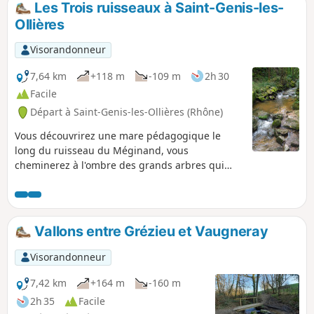
Les Trois ruisseaux à Saint-Genis-les-
Ollières
Visorandonneur
7,64 km
+118 m
-109 m
2h 30
Facile
Départ à Saint-Genis-les-Ollières (Rhône)
Vous découvrirez une mare pédagogique le
long du ruisseau du Méginand, vous
cheminerez à l'ombre des grands arbres qui
bordent le Ruisseau du Ribes, vous découvrirez
d'étonnants amas rocheux patinés par le temps
au fond du vallon du Ratier.
Vallons entre Grézieu et Vaugneray
Visorandonneur
7,42 km
+164 m
-160 m
2h 35
Facile