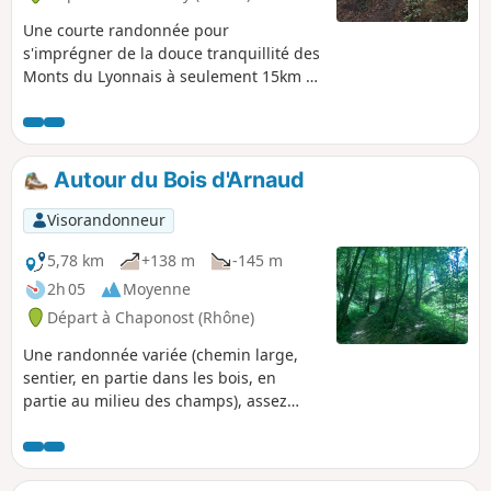
Une courte randonnée pour
s'imprégner de la douce tranquillité des
Monts du Lyonnais à seulement 15km à
vol d'oiseau de la Place Bellecour (Lyon).
Ce circuit se trouve également tout près
des communes voisines : Tassin,
Craponne, Saint-Genis-les-Ollières,et
Autour du Bois d'Arnaud
Charbonnières-les-Bains. Vous
découvrirez le calme de la forêt avec
Visorandonneur
des arbres remarquables, la quiétude
de petits ruisseaux et des vues
5,78 km
+138 m
-145 m
imprenables sur Lyon. En prime, et
2h 05
Moyenne
suivant les conditions, vue sur les Alpes
Départ à Chaponost (Rhône)
et le Mont Blanc.
Une randonnée variée (chemin large,
sentier, en partie dans les bois, en
partie au milieu des champs), assez
courte mais avec du dénivelé.