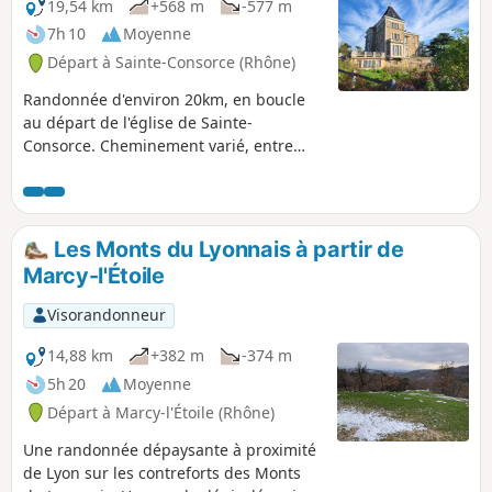
19,54 km
+568 m
-577 m
7h 10
Moyenne
Départ à Sainte-Consorce (Rhône)
Randonnée d'environ 20km, en boucle
au départ de l'église de Sainte-
Consorce. Cheminement varié, entre
bois, prairies et milieu péri-urbain.
Les Monts du Lyonnais à partir de
Marcy-l'Étoile
Visorandonneur
14,88 km
+382 m
-374 m
5h 20
Moyenne
Départ à Marcy-l'Étoile (Rhône)
Une randonnée dépaysante à proximité
de Lyon sur les contreforts des Monts