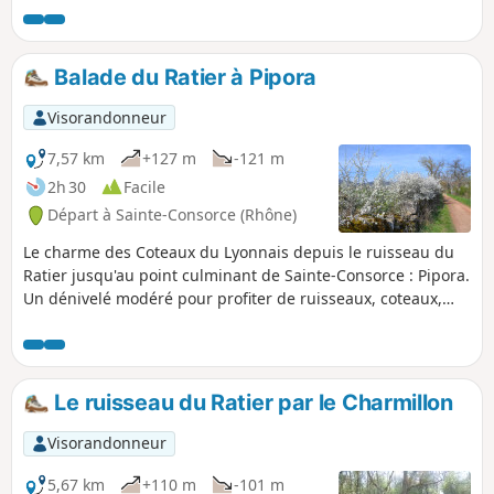
etc... Circuit proposé par la commune de Sainte-Consorce.
Balade du Ratier à Pipora
Visorandonneur
7,57 km
+127 m
-121 m
2h 30
Facile
Départ à Sainte-Consorce (Rhône)
Le charme des Coteaux du Lyonnais depuis le ruisseau du
Ratier jusqu'au point culminant de Sainte-Consorce : Pipora.
Un dénivelé modéré pour profiter de ruisseaux, coteaux,
prairies et de quelques belles perspectives sur Lyon, les
Alpes et le Mont Blanc. Circuit proposé par la commune de
Sainte-Consorce.
Le ruisseau du Ratier par le Charmillon
Visorandonneur
5,67 km
+110 m
-101 m