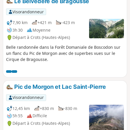
Le Belvédère de Bragousse
Visorandonneur
7,90 km
+421 m
-423 m
3h 30
Moyenne
Départ à Crots (Hautes-Alpes)
Belle randonnée dans la Forêt Domaniale de Boscodon sur
un flanc du Pic de Morgon avec de superbes vues sur le
Cirque de Bragousse.
Pic de Morgon et Lac Saint-Pierre
Visorandonneur
12,45 km
+830 m
-830 m
5h 55
Difficile
Départ à Crots (Hautes-Alpes)