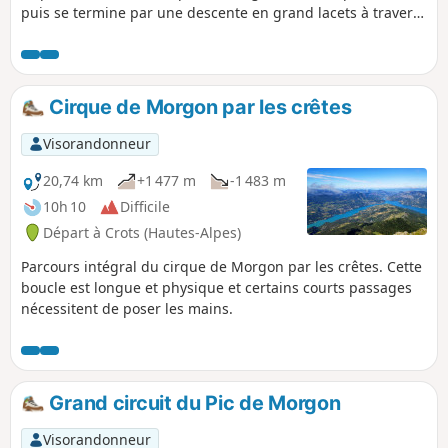
puis se termine par une descente en grand lacets à travers
la forêt en lisière du Cirque de Bragousse. Au cours du
trajet, quelques belvédères permettent des vues splendides
sur le Lac de Serre-Ponçon, le Pic de Morgon et le Cirque de
Bragousse.
Cirque de Morgon par les crêtes
Visorandonneur
20,74 km
+1 477 m
-1 483 m
10h 10
Difficile
Départ à Crots (Hautes-Alpes)
Parcours intégral du cirque de Morgon par les crêtes. Cette
boucle est longue et physique et certains courts passages
nécessitent de poser les mains.
Grand circuit du Pic de Morgon
Visorandonneur