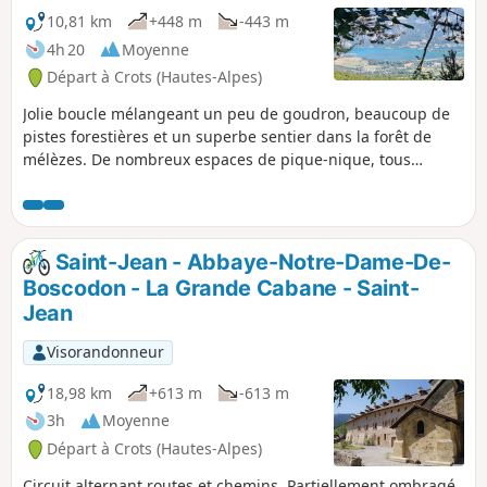
10,81 km
+448 m
-443 m
4h 20
Moyenne
Départ à Crots (Hautes-Alpes)
Jolie boucle mélangeant un peu de goudron, beaucoup de
pistes forestières et un superbe sentier dans la forêt de
mélèzes. De nombreux espaces de pique-nique, tous
aménagés, sont présents tout au long de cette boucle.
Saint-Jean - Abbaye-Notre-Dame-De-
Boscodon - La Grande Cabane - Saint-
Jean
Visorandonneur
18,98 km
+613 m
-613 m
3h
Moyenne
Départ à Crots (Hautes-Alpes)
Circuit alternant routes et chemins. Partiellement ombragé