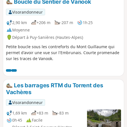
Boucle du Sentier de Vanook
l'Abbaye de Boscodon
Visorandonneur
2,90 km
+206 m
-207 m
1h 25
Moyenne
Départ à Puy-Sanières (Hautes-Alpes)
Petite boucle sous les contreforts du Mont Guillaume qui
permet d'avoir une vue sur l'Embrunais. Courte promenade
sur les traces de Vanook.
Les barrages RTM du Torrent des
Vachères
Visorandonneur
1,69 km
+83 m
-83 m
0h 45
Facile