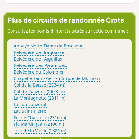
sommets au Sud du Lac de Serre-
Ponçon, dont le Pouzenc 2898m.
Plus de circuits de randonnée Crots
Consultez les points d'intérêts situés sur cette commune :
Abbaye Notre-Dame de Boscodon
Belvédère de Bragousse
Belvédère de l'Aiguillas
Belvédère des Pyramides.
Belvédère du Colombier
Chapelle Saint-Pierre (Cirque de Morgon)
Col de la Baisse (2034 m)
Col du Pouzenc (2678 m)
La Montagnette (2811 m)
Lac du Lauzerot
Lac Saint-Pierre
Pic de Charance (2316 m)
Pic Martin Jean (2100 m)
Tête de la Vieille (2381 m)