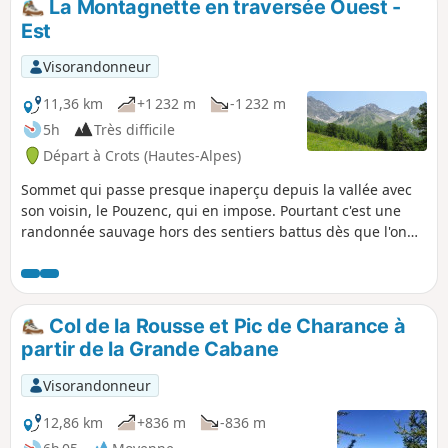
La Montagnette en traversée Ouest -
Est
Visorandonneur
11,36 km
+1 232 m
-1 232 m
5h
Très difficile
Départ à Crots (Hautes-Alpes)
Sommet qui passe presque inaperçu depuis la vallée avec
son voisin, le Pouzenc, qui en impose. Pourtant c'est une
randonnée sauvage hors des sentiers battus dès que l'on
quitte le sentier de ceinture. Avec la traversée des crêtes
bien escarpée ou la lecture du cheminement joue en
grande partie dans la réussite de cette aventure.
Col de la Rousse et Pic de Charance à
partir de la Grande Cabane
Visorandonneur
12,86 km
+836 m
-836 m