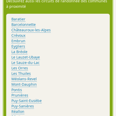
Découvrez aussi les circuits de randonnée des communes
à proximité
Baratier
Barcelonnette
Châteauroux-les-Alpes
Crévoux
Embrun
Eygliers
La Bréole
Le Lauzet-Ubaye
Le Sauze-du-Lac
Les Orres
Les Thuiles
Méolans-Revel
Mont-Dauphin
Pontis
Prunières
Puy-Saint-Eusèbe
Puy-Sanières
Réallon