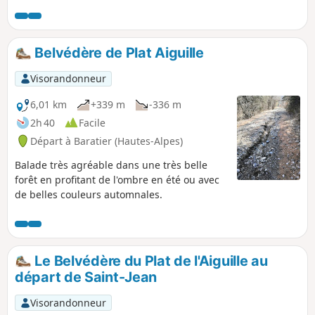
d'Embrun.Vue sur le plan d'eau ainsi
que les jardins et vergers au pied de la
falaise.
Belvédère de Plat Aiguille
Visorandonneur
6,01 km
+339 m
-336 m
2h 40
Facile
Départ à Baratier (Hautes-Alpes)
Balade très agréable dans une très belle
forêt en profitant de l'ombre en été ou avec
de belles couleurs automnales.
Le Belvédère du Plat de l'Aiguille au
départ de Saint-Jean
Visorandonneur