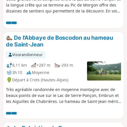
la longue crête qui se termine au Pic de Morgon offre des
dizaines de sentiers qui permettent de la découvrir. En voici
un qui se rapproche du lac et permet de traverser de tous
petits hameaux nichés dans cette forêt.
De l'Abbaye de Boscodon au hameau
de Saint-Jean
Visorandonneur
8,11 km
+287 m
-293 m
3h 10
Moyenne
Départ à Crots (Hautes-Alpes)
Très agréable randonnée en moyenne montagne avec de
beaux points de vue sur le Lac de Serre-Ponçon, Embrun et
les Aiguilles de Chabrières. Le hameau de Saint-Jean mérite
une visite avec son église, son cimetière et ses anciens
corbillards communaux (construits et restaurés par l'Aspec)