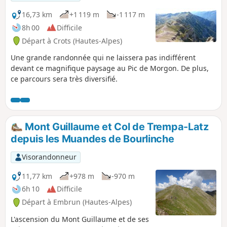
16,73 km
+1 119 m
-1 117 m
8h 00
Difficile
Départ à Crots (Hautes-Alpes)
Une grande randonnée qui ne laissera pas indifférent
devant ce magnifique paysage au Pic de Morgon. De plus,
ce parcours sera très diversifié.
Mont Guillaume et Col de Trempa-Latz
depuis les Muandes de Bourlinche
Visorandonneur
11,77 km
+978 m
-970 m
6h 10
Difficile
Départ à Embrun (Hautes-Alpes)
L'ascension du Mont Guillaume et de ses