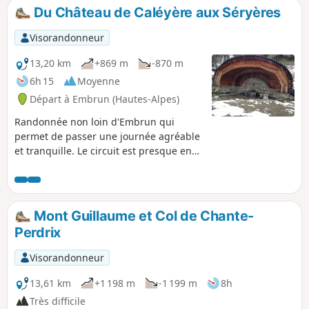
Du Château de Caléyère aux Séryères
Visorandonneur
13,20 km
+869 m
-870 m
6h 15
Moyenne
Départ à Embrun (Hautes-Alpes)
Randonnée non loin d'Embrun qui
permet de passer une journée agréable
et tranquille. Le circuit est presque en
boucle dans la forêt domaniale du Mont
Guillaume, avec une montée et un
retour hors des itinéraires classiques,
plus le passage par le Belvédère de la
Mont Guillaume et Col de Chante-
Para.
Perdrix
Visorandonneur
13,61 km
+1 198 m
-1 199 m
8h
Très difficile