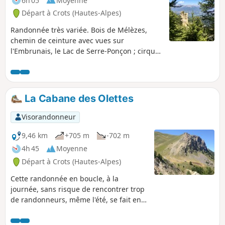
6h 05
Moyenne
Départ à Crots (Hautes-Alpes)
Randonnée très variée. Bois de Mélèzes,
chemin de ceinture avec vues sur
l'Embrunais, le Lac de Serre-Ponçon ; cirque
de Bragousse et ses Demoiselles, sans
oublier le Col de la Rousse et ses alpages et
le Pic de Charance et sa vue sur le cirque de
Morgon.Une alternative à l'ascension très
La Cabane des Olettes
fréquentée du Grand Morgon. Ici on pourra
voir marmottes et chamois (pour les plus
Visorandonneur
observateurs).
9,46 km
+705 m
-702 m
4h 45
Moyenne
Départ à Crots (Hautes-Alpes)
Cette randonnée en boucle, à la
journée, sans risque de rencontrer trop
de randonneurs, même l'été, se fait en
grande partie dans un cadre ouvert
permettant de côtoyer quelques