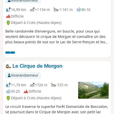
Visorandonneur
16,99 km
+1 154 m
-1 161 m
8h 10
Difficile
Départ à Crots (Hautes-Alpes)
Belle randonnée d'envergure, en boucle, pour ceux qui
veulent découvrir le cirque de Morgon et connaître un des
plus beaux points de vue sur le Lac de Serre-Ponçon et les
sommets environnants.L'automne avec ses couleurs est la
période à privilégier.
Le Cirque de Morgon
Visorandonneur
11,79 km
+720 m
-725 m
5h 25
Difficile
Départ à Crots (Hautes-Alpes)
Le circuit traverse la superbe Forêt Domaniale de Boscodon,
se poursuit dans le Cirque de Morgon avec son petit lac