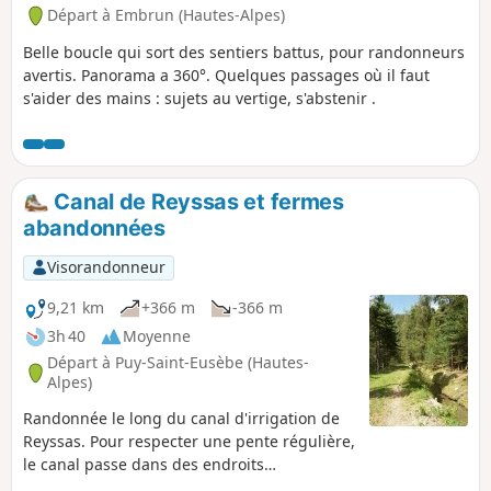
Départ à Embrun (Hautes-Alpes)
Belle boucle qui sort des sentiers battus, pour randonneurs
avertis. Panorama a 360°. Quelques passages où il faut
s'aider des mains : sujets au vertige, s'abstenir .
Canal de Reyssas et fermes
abandonnées
Visorandonneur
9,21 km
+366 m
-366 m
3h 40
Moyenne
Départ à Puy-Saint-Eusèbe (Hautes-
Alpes)
Randonnée le long du canal d'irrigation de
Reyssas. Pour respecter une pente régulière,
le canal passe dans des endroits
improbables et magnifiques. On admirera le