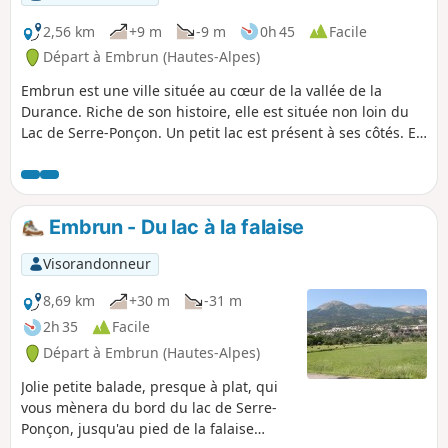
2,56 km
+9 m
-9 m
0h 45
Facile
Départ à Embrun (Hautes-Alpes)
Embrun est une ville située au cœur de la vallée de la
Durance. Riche de son histoire, elle est située non loin du
Lac de Serre-Ponçon. Un petit lac est présent à ses côtés. En
faire le tour représente une balade agréable, avec à la clé
des vues sur les montagnes environnantes dont le Pic de
Morgon et le Mont Guillaume. C'est une balade qui peut
être réalisée en famille avec des enfants en bas âge.
Embrun - Du lac à la falaise
Visorandonneur
8,69 km
+30 m
-31 m
2h 35
Facile
Départ à Embrun (Hautes-Alpes)
Jolie petite balade, presque à plat, qui
vous mènera du bord du lac de Serre-
Ponçon, jusqu'au pied de la falaise