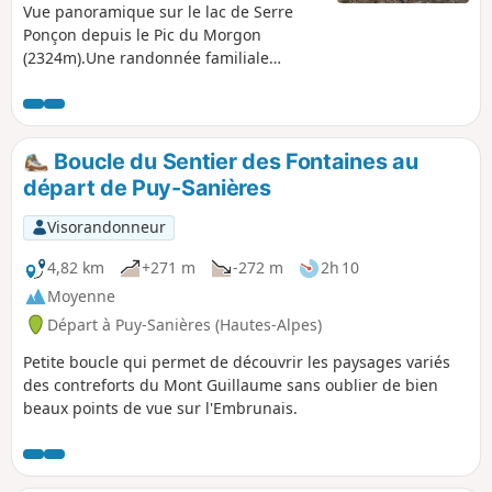
Vue panoramique sur le lac de Serre
Ponçon depuis le Pic du Morgon
(2324m).Une randonnée familiale
pouvant mettre les cuisses à l'épreuve
sur la dernière partie. Pour Information:
L'alpage de Morgon est interdit aux
chiens du 15 juin au 15 septembre. Ils
Boucle du Sentier des Fontaines au
sont tolérés en laisse entre le 15 juillet
départ de Puy-Sanières
et le 15 août. 17.05.2023 : Le parking du
Grand Clos n'est accessible que par
Visorandonneur
l'Abbaye de Boscodon. En voiture, ne
pas tenter l'accès par un autre itinéraire
4,82 km
+271 m
-272 m
2h 10
GPS. Le parking est payant en journée.
Moyenne
Départ à Puy-Sanières (Hautes-Alpes)
Petite boucle qui permet de découvrir les paysages variés
des contreforts du Mont Guillaume sans oublier de bien
beaux points de vue sur l'Embrunais.