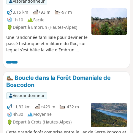
Visorandonneur
3,15 km
+93 m
-97 m
1h 10
Facile
Départ à Embrun (Hautes-Alpes)
Une randonnée familiale pour deviner le
passé historique et militaire du Roc, sur
lequel s'est bâtie la ville d'Embrun.
Apporter ses jumelles.
Boucle dans la Forêt Domaniale de
Boscodon
Visorandonneur
11,32 km
+429 m
-432 m
4h 30
Moyenne
Départ à Crots (Hautes-Alpes)
Cette grande forêt comprise entre le Lac de Serre-Ponçon et