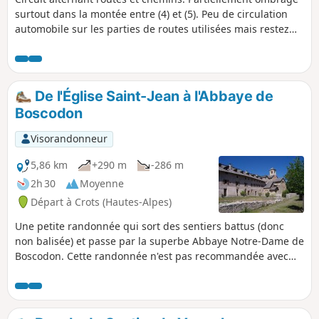
surtout dans la montée entre (4) et (5). Peu de circulation
automobile sur les parties de routes utilisées mais restez
prudents dans la descente.
De l'Église Saint-Jean à l'Abbaye de
Boscodon
Visorandonneur
5,86 km
+290 m
-286 m
2h 30
Moyenne
Départ à Crots (Hautes-Alpes)
Une petite randonnée qui sort des sentiers battus (donc
non balisée) et passe par la superbe Abbaye Notre-Dame de
Boscodon. Cette randonnée n'est pas recommandée avec
des enfants de bas âge. Attention si le débit du torrent est
important, faites plutôt la randonnée à l'envers, quitte à
revenir sur vos pas, afin de ne pas vous retrouver dans une
impasse faute de pouvoir le traverser et ne pas voir