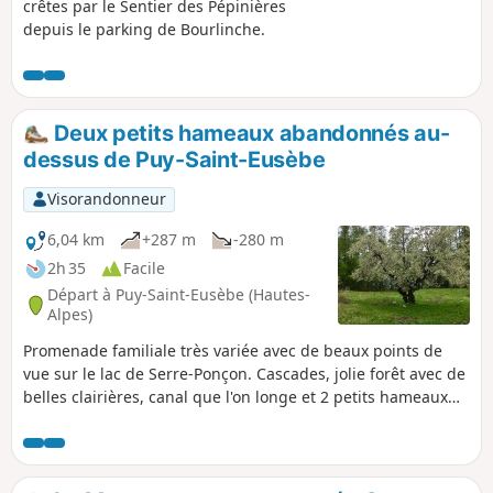
crêtes par le Sentier des Pépinières
depuis le parking de Bourlinche.
Deux petits hameaux abandonnés au-
dessus de Puy-Saint-Eusèbe
Visorandonneur
6,04 km
+287 m
-280 m
2h 35
Facile
Départ à Puy-Saint-Eusèbe (Hautes-
Alpes)
Promenade familiale très variée avec de beaux points de
vue sur le lac de Serre-Ponçon. Cascades, jolie forêt avec de
belles clairières, canal que l'on longe et 2 petits hameaux
abandonnés.