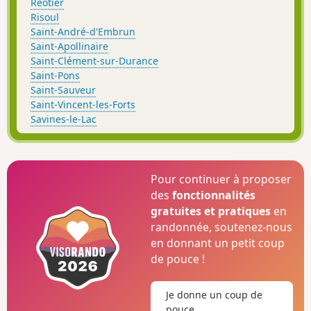
Réotier
Risoul
Saint-André-d'Embrun
Saint-Apollinaire
Saint-Clément-sur-Durance
Saint-Pons
Saint-Sauveur
Saint-Vincent-les-Forts
Savines-le-Lac
Pour continuer à proposer
des
fonctionnalités
gratuites et pratiques
en
randonnée, soutenez-nous
en donnant un petit coup
de pouce !
Je donne un coup de
pouce