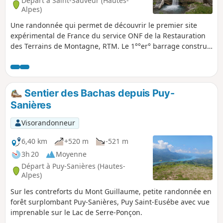
Départ à Saint-Sauveur (Hautes-
Alpes)
Une randonnée qui permet de découvrir le premier site
expérimental de France du service ONF de la Restauration
des Terrains de Montagne, RTM. Le 1°°er° barrage construit
pour freiner l'érosion dû au torrent date de 1868 et, fort de
son succès, cet exemple sera suivi dans la France entière.
Tout au long du sentier, des explications sont à découvrir de
manière ludiques dans des caches. C'est le Parcours
Sentier des Bachas depuis Puy-
Sens'Actions. Un plaisir pour petits et grands.
Sanières
Visorandonneur
6,40 km
+520 m
-521 m
3h 20
Moyenne
Départ à Puy-Sanières (Hautes-
Alpes)
Sur les contreforts du Mont Guillaume, petite randonnée en
forêt surplombant Puy-Sanières, Puy Saint-Eusébe avec vue
imprenable sur le Lac de Serre-Ponçon.