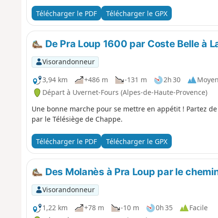
Télécharger le PDF
Télécharger le GPX
De Pra Loup 1600 par Coste Belle à La
Visorandonneur
3,94 km
+486 m
-131 m
2h 30
Moye
Départ à Uvernet-Fours (Alpes-de-Haute-Provence)
Une bonne marche pour se mettre en appétit ! Partez de 
par le Télésiège de Chappe.
Télécharger le PDF
Télécharger le GPX
Des Molanès à Pra Loup par le chemin
Visorandonneur
1,22 km
+78 m
-10 m
0h 35
Facile