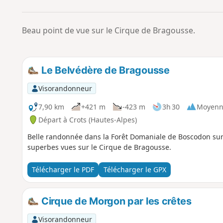
Beau point de vue sur le Cirque de Bragousse.
Le Belvédère de Bragousse
Visorandonneur
7,90 km
+421 m
-423 m
3h 30
Moyenn
Départ à Crots (Hautes-Alpes)
Belle randonnée dans la Forêt Domaniale de Boscodon sur
superbes vues sur le Cirque de Bragousse.
Télécharger le PDF
Télécharger le GPX
Cirque de Morgon par les crêtes
Visorandonneur