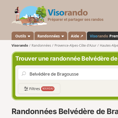
V
i
s
o
r
a
Outils
Randonnées
Aide ↗
Viso
rando
Pre
n
Visorando
Randonnées
Provence-Alpes-Côte d'Azur
Hautes-Alp
d
o
Trouver une randonnée Belvédère d
Filtres
NOUVEAU
Randonnées Belvédère de Br