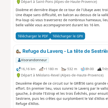
Départ à Saint-Pons (Alpes-de-Haute-Provence)
Dixième et dernière étape de ce tour de l'Ubaye avec troi
Une étape sans difficulté, en balcon au-dessus de la vallé
Pra-loup où vous traverserez de nombreux hameaux, lieux-
belle vallée vous accompagneront durant les 16 km.
Télécharger le PDF
Télécharger le GPX
Refuge du Laverq - La tête de Sestrièr
Visorandonneur
16,16 km
+1 180 m
-532 m
8h 00
Très
Départ à Méolans-Revel (Alpes-de-Haute-Provence)
Deuxième étape de ce circuit sur le GR®56 sans grande d
effort. En premier lieu, vous suivrez le Laverq par le va
gauche, à droite l'Estrop et les trois Évêchés, pour ensuit
Sestriere, puis les crêtes qui surplombent le Val d'Allos 
Refuge d'Allos.