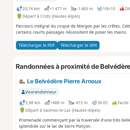
20,74 km
+1 477 m
-1 483 m
10h 10
Dif
Départ à Crots (Hautes-Alpes)
Parcours intégral du cirque de Morgon par les crêtes. Cet
certains courts passages nécessitent de poser les mains.
Télécharger le PDF
Télécharger le GPX
Randonnées à proximité de Belvédèr
Le Belvédère Pierre Arnoux
Visorandonneur
5,98 km
+488 m
-473 m
3h 05
Facile
Départ à Savines-le-Lac (Hautes-Alpes)
Promenade commençant par la traversée d'une très belle
splendide sur le lac de Serre Ponçon.