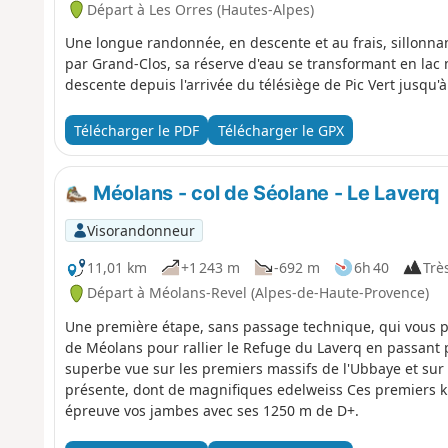
Départ à Les Orres (Hautes-Alpes)
Une longue randonnée, en descente et au frais, sillonna
par Grand-Clos, sa réserve d'eau se transformant en lac 
descente depuis l'arrivée du télésiège de Pic Vert jusqu'à 
Télécharger le PDF
Télécharger le GPX
Méolans - col de Séolane - Le Laverq
Visorandonneur
11,01 km
+1 243 m
-692 m
6h 40
Très
Départ à Méolans-Revel (Alpes-de-Haute-Provence)
Une première étape, sans passage technique, qui vous pe
de Méolans pour rallier le Refuge du Laverq en passant p
superbe vue sur les premiers massifs de l'Ubbaye et sur l
présente, dont de magnifiques edelweiss Ces premiers k
épreuve vos jambes avec ses 1250 m de D+.