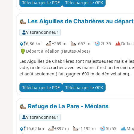
Télécharger le PDF
Télécharger le GPX
Les Aiguilles de Chabrières au départ
Visorandonneur
6,36 km
+269 m
-667 m
2h 35
Diffici
Départ à Réallon (Hautes-Alpes)
Les Aiguilles de Chabrières sont majestueuses mais elles
vide, ni de s'accrocher avec les mains. C'est un terrain de
et août seulement) fait gagner 600 m de dénivellation).
Télécharger le PDF
Télécharger le GPX
Refuge de La Pare - Méolans
Visorandonneur
16,62 km
+397 m
-1 192 m
5h 55
Mo