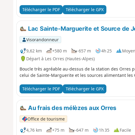
Télécharger le PDF
Télécharger le GPX
Lac Sainte-Marguerite et Source de 
Visorandonneur
9,62 km
+580 m
-657 m
4h 25
Moye
Départ à Les Orres (Hautes-Alpes)
Boucle très agréable au-dessus de la station des Orres 
celui de Sainte-Marguerite et les sources alimentant les
Télécharger le PDF
Télécharger le GPX
Au frais des mélèzes aux Orres
Office de tourisme
4,76 km
+75 m
-647 m
1h 35
Facile