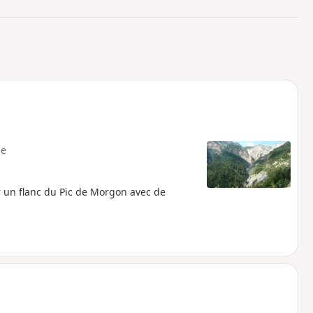
o
a
i
m
p
e
 un flanc du Pic de Morgon avec de