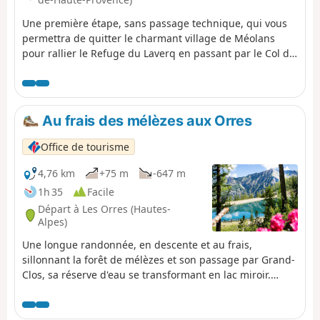
Une première étape, sans passage technique, qui vous
permettra de quitter le charmant village de Méolans
pour rallier le Refuge du Laverq en passant par le Col de
Séolane. Au col, une superbe vue sur les premiers
massifs de l'Ubbaye et sur la vallée du Laverq, avec une
flore très présente, dont de magnifiques edelweiss Ces
premiers kilomètres de ce GR® mettront à rude épreuve
Au frais des mélèzes aux Orres
vos jambes avec ses 1250 m de D+.
Office de tourisme
4,76 km
+75 m
-647 m
1h 35
Facile
Départ à Les Orres (Hautes-
Alpes)
Une longue randonnée, en descente et au frais,
sillonnant la forêt de mélèzes et son passage par Grand-
Clos, sa réserve d'eau se transformant en lac miroir.
Cette randonnée se pratique en descente depuis
l'arrivée du télésiège de Pic Vert jusqu'à la station 1650
(parking de l’Épervière).