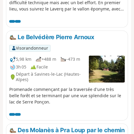
difficulté technique mais avec un bel effort. En premier
lieu, vous suivrez le Laverq par le vallon éponyme, avec
la Grande Séolane à gauche, à droite l'Estrop et les trois
Évêchés, pour ensuite faire l'ascension de la Tête de
Sestriere, puis les crêtes qui surplombent le Val d'Allos et
la source du Verdon, pour arriver au Refuge d'Allos.
Le Belvédère Pierre Arnoux
Visorandonneur
5,98 km
+488 m
-473 m
3h 05
Facile
Départ à Savines-le-Lac (Hautes-
Alpes)
Promenade commençant par la traversée d'une très
belle forêt et se terminant par une vue splendide sur le
lac de Serre Ponçon.
Des Molanès à Pra Loup par le chemin