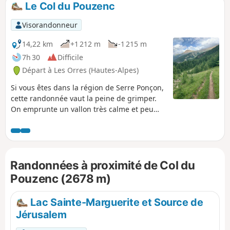
Le Col du Pouzenc
p
Visorandonneur
14,22 km
+1 212 m
-1 215 m
7h 30
Difficile
Départ à Les Orres (Hautes-Alpes)
Si vous êtes dans la région de Serre Ponçon,
cette randonnée vaut la peine de grimper.
On emprunte un vallon très calme et peu
fréquenté, même en plein été, seulement
habité par les marmottes et quelques
chamois, et des centaines de fleurs alpines
très variées en ce mois de juillet! Vue
Randonnées à proximité de Col du
impressionnante sur Serre-Ponçon une fois
au col.
Pouzenc (2678 m)
Lac Sainte-Marguerite et Source de
Jérusalem