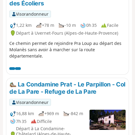
des Écoliers
Visorandonneur
1,22 km
+78 m
-10 m
0h 35
Facile
Départ à Uvernet-Fours (Alpes-de-Haute-Provence)
Ce chemin permet de rejoindre Pra Loup au départ des
Molanès sans avoir à marcher sur la route
départementale.
La Condamine Prat - Le Parpillon - Col
de La Pare - Refuge de La Pare
Visorandonneur
16,88 km
+969 m
-842 m
7h 35
Difficile
Départ à La Condamine-
Châtelard (Alpes-de-Haute-