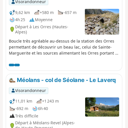
Visorandonneur
9,62 km
+580 m
-657 m
4h 25
Moyenne
Départ à Les Orres (Hautes-
Alpes)
Boucle très agréable au-dessus de la station des Orres
permettant de découvrir un beau lac, celui de Sainte-
Marguerite et les sources alimentant les Orres portant le
nom de Jérusalem.
Méolans - col de Séolane - Le Laverq
Visorandonneur
11,01 km
+1 243 m
-692 m
6h 40
Très difficile
Départ à Méolans-Revel (Alpes-
de-Haute-Provence)