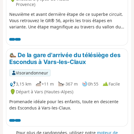
Provence)
Neuvième et avant dernière étape de ce superbe circuit.
Vous retrouvez le GR® 56, après les trois étapes en
variante. Une étape magnifique au travers du vallon du
Parpaillon. Vous passerez au pied du Grand et Petit
Parpaillon avec son tunnel ainsi que du Grand Berard
pour atteindre le Col de la Pare, puis le refuge éponyme
au milieu de la Forêt du Riou Bourdoux.
De la gare d'arrivée du télésiège des
Escondus à Vars-les-Claux
Visorandonneur
3,15 km
+11 m
-367 m
0h 55
Facile
Départ à Vars (Hautes-Alpes)
Promenade idéale pour les enfants, toute en descente
des Escondus à Vars-les-Claux.
Pour plus de randonnées, utilisez notre
moteur de