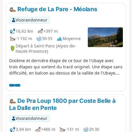
Refuge de La Pare - Méolans
Visorandonneur
16,62 km
+397 m
-1 192 m
5h 55
Moyenne
Départ à Saint-Pons (Alpes-de-
Haute-Provence)
Dixième et dernière étape de ce tour de l'Ubaye avec
trois étapes qui sortent du tracé originel. Une étape sans
difficulté, en balcon au-dessus de la vallée de l'Ubaye,
Barcelonette, la station de Pra-loup où vous traverserez
de nombreux hameaux, lieux-dits, villages... Des vues
sur cette belle vallée vous accompagneront durant les 16
km.
De Pra Loup 1600 par Coste Belle à
La Dalle en Pente
Visorandonneur
3,94 km
+486 m
-131 m
2h 30