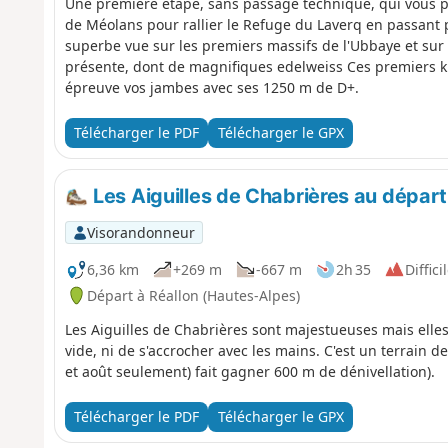
Une première étape, sans passage technique, qui vous pe
de Méolans pour rallier le Refuge du Laverq en passant p
superbe vue sur les premiers massifs de l'Ubbaye et sur l
présente, dont de magnifiques edelweiss Ces premiers k
épreuve vos jambes avec ses 1250 m de D+.
Télécharger le PDF
Télécharger le GPX
Les Aiguilles de Chabrières au départ
Visorandonneur
6,36 km
+269 m
-667 m
2h 35
Diffici
Départ à Réallon (Hautes-Alpes)
Les Aiguilles de Chabrières sont majestueuses mais elles
vide, ni de s'accrocher avec les mains. C'est un terrain de
et août seulement) fait gagner 600 m de dénivellation).
Télécharger le PDF
Télécharger le GPX