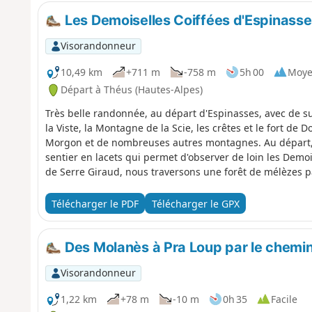
Les Demoiselles Coiffées d'Espinasse
Visorandonneur
10,49 km
+711 m
-758 m
5h 00
Moy
Départ à Théus (Hautes-Alpes)
Très belle randonnée, au départ d'Espinasses, avec de su
la Viste, la Montagne de la Scie, les crêtes et le fort de D
Morgon et de nombreuses autres montagnes. Au départ, 
sentier en lacets qui permet d'observer de loin les Demoi
de Serre Giraud, nous traversons une forêt de mélèzes p
arrivant au Plan, nous bénéficions d'une magnifique vu
Coiffées de Théus. La plongée au pied des géantes à trave
Télécharger le PDF
Télécharger le GPX
descente vers Remollon se fait via la D53 qui offre de bell
vergers. La randonnée se termine par la visite des supe
Des Molanès à Pra Loup par le chemin
Visorandonneur
1,22 km
+78 m
-10 m
0h 35
Facile