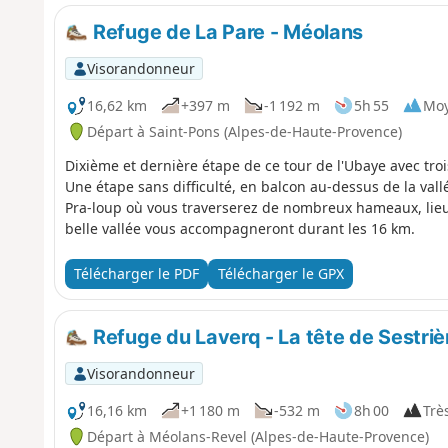
Refuge de La Pare - Méolans
Visorandonneur
16,62 km
+397 m
-1 192 m
5h 55
Mo
Départ à Saint-Pons (Alpes-de-Haute-Provence)
Dixième et dernière étape de ce tour de l'Ubaye avec troi
Une étape sans difficulté, en balcon au-dessus de la vallé
Pra-loup où vous traverserez de nombreux hameaux, lieux-
belle vallée vous accompagneront durant les 16 km.
Télécharger le PDF
Télécharger le GPX
Refuge du Laverq - La tête de Sestrièr
Visorandonneur
16,16 km
+1 180 m
-532 m
8h 00
Très
Départ à Méolans-Revel (Alpes-de-Haute-Provence)