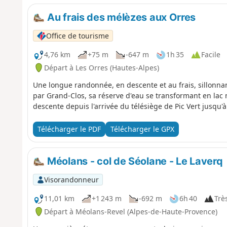
Au frais des mélèzes aux Orres
Office de tourisme
4,76 km
+75 m
-647 m
1h 35
Facile
Départ à Les Orres (Hautes-Alpes)
Une longue randonnée, en descente et au frais, sillonna
par Grand-Clos, sa réserve d'eau se transformant en lac 
descente depuis l'arrivée du télésiège de Pic Vert jusqu'à 
Télécharger le PDF
Télécharger le GPX
Méolans - col de Séolane - Le Laverq
Visorandonneur
11,01 km
+1 243 m
-692 m
6h 40
Très
Départ à Méolans-Revel (Alpes-de-Haute-Provence)