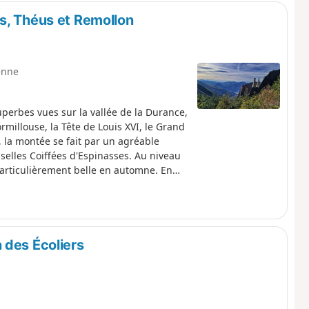
s, Théus et Remollon
enne
perbes vues sur la vallée de la Durance,
ormillouse, la Tête de Louis XVI, le Grand
la montée se fait par un agréable
selles Coiffées d'Espinasses. Au niveau
articulièrement belle en automne. En
e panoramique sur les Demoiselles
rs la salle de bal est époustouflante. La
es vue sur la vallée, les vignes et les
rbes Demoiselles Coiffées de Remollon.
 des Écoliers