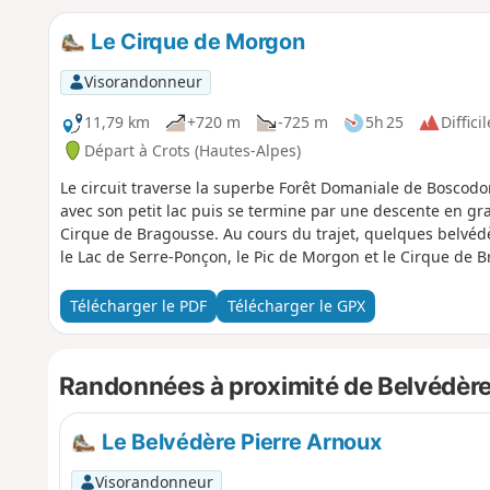
Le Cirque de Morgon
Visorandonneur
11,79 km
+720 m
-725 m
5h 25
Difficil
Départ à Crots (Hautes-Alpes)
Le circuit traverse la superbe Forêt Domaniale de Boscod
avec son petit lac puis se termine par une descente en gran
Cirque de Bragousse. Au cours du trajet, quelques belvéd
le Lac de Serre-Ponçon, le Pic de Morgon et le Cirque de 
Télécharger le PDF
Télécharger le GPX
Randonnées à proximité de Belvédèr
Le Belvédère Pierre Arnoux
Visorandonneur