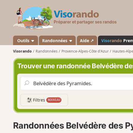
V
i
s
o
r
a
Outils
Randonnées
Aide ↗
Viso
rando
Pre
n
Visorando
Randonnées
Provence-Alpes-Côte d'Azur
Hautes-Alp
d
o
Trouver une randonnée Belvédère de
Filtres
NOUVEAU
Randonnées Belvédère des P