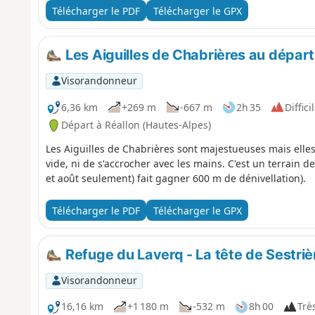
Télécharger le PDF
Télécharger le GPX
Les Aiguilles de Chabrières au départ
Visorandonneur
6,36 km
+269 m
-667 m
2h 35
Diffici
Départ à Réallon (Hautes-Alpes)
Les Aiguilles de Chabrières sont majestueuses mais elles
vide, ni de s'accrocher avec les mains. C'est un terrain de
et août seulement) fait gagner 600 m de dénivellation).
Télécharger le PDF
Télécharger le GPX
Refuge du Laverq - La tête de Sestrièr
Visorandonneur
16,16 km
+1 180 m
-532 m
8h 00
Très