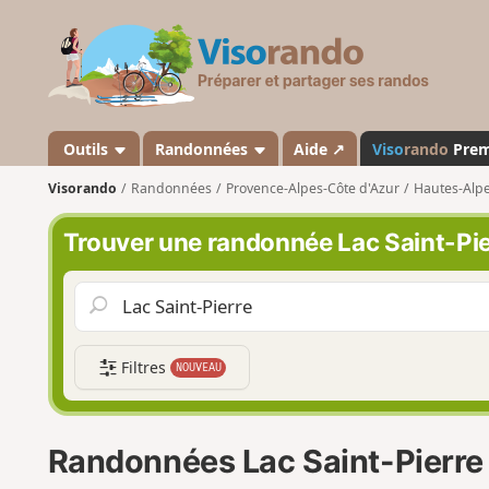
V
i
s
o
r
a
Outils
Randonnées
Aide ↗
Viso
rando
Pre
n
Visorando
Randonnées
Provence-Alpes-Côte d'Azur
Hautes-Alp
d
o
Trouver une randonnée Lac Saint-Pie
Filtres
NOUVEAU
Randonnées Lac Saint-Pierre