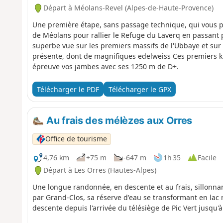
Départ à Méolans-Revel (Alpes-de-Haute-Provence)
Une première étape, sans passage technique, qui vous pe
de Méolans pour rallier le Refuge du Laverq en passant p
superbe vue sur les premiers massifs de l'Ubbaye et sur l
présente, dont de magnifiques edelweiss Ces premiers k
épreuve vos jambes avec ses 1250 m de D+.
Télécharger le PDF
Télécharger le GPX
Au frais des mélèzes aux Orres
Office de tourisme
4,76 km
+75 m
-647 m
1h 35
Facile
Départ à Les Orres (Hautes-Alpes)
Une longue randonnée, en descente et au frais, sillonna
par Grand-Clos, sa réserve d'eau se transformant en lac 
descente depuis l'arrivée du télésiège de Pic Vert jusqu'à 