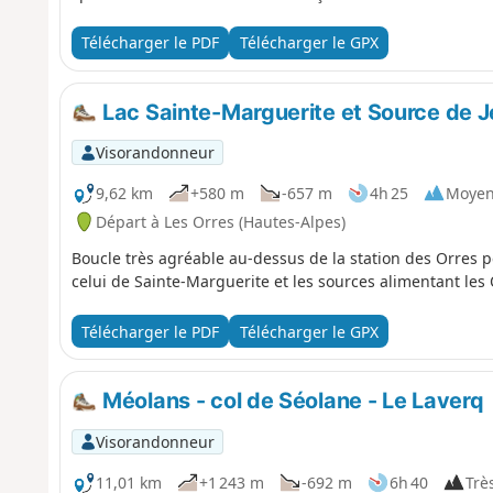
Télécharger le PDF
Télécharger le GPX
Lac Sainte-Marguerite et Source de 
Visorandonneur
9,62 km
+580 m
-657 m
4h 25
Moye
Départ à Les Orres (Hautes-Alpes)
Boucle très agréable au-dessus de la station des Orres 
celui de Sainte-Marguerite et les sources alimentant les
Télécharger le PDF
Télécharger le GPX
Méolans - col de Séolane - Le Laverq
Visorandonneur
11,01 km
+1 243 m
-692 m
6h 40
Très