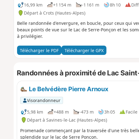
16,99 km
+1 154 m
-1 161 m
8h 10
Diff
Départ à Crots (Hautes-Alpes)
Belle randonnée d'envergure, en boucle, pour ceux qui ve
beaux points de vue sur le Lac de Serre-Ponçon et les som
à privilégier.
Télécharger le PDF
Télécharger le GPX
Randonnées à proximité de Lac Saint
Le Belvédère Pierre Arnoux
Visorandonneur
5,98 km
+488 m
-473 m
3h 05
Facile
Départ à Savines-le-Lac (Hautes-Alpes)
Promenade commençant par la traversée d'une très belle
splendide sur le lac de Serre Ponçon.