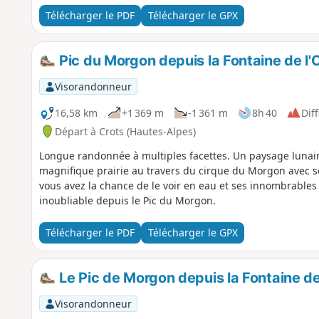
Télécharger le PDF
Télécharger le GPX
Pic du Morgon depuis la Fontaine de l'
Visorandonneur
16,58 km
+1 369 m
-1 361 m
8h 40
Diff
Départ à Crots (Hautes-Alpes)
Longue randonnée à multiples facettes. Un paysage lunai
magnifique prairie au travers du cirque du Morgon avec son 
vous avez la chance de le voir en eau et ses innombrable
inoubliable depuis le Pic du Morgon.
Télécharger le PDF
Télécharger le GPX
Le Pic de Morgon depuis la Fontaine de
Visorandonneur