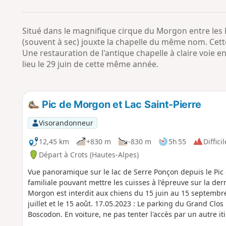
Situé dans le magnifique cirque du Morgon entre les P
(souvent à sec) jouxte la chapelle du même nom. Cett
Une restauration de l'antique chapelle à claire voie en
lieu le 29 juin de cette même année.
Pic de Morgon et Lac Saint-Pierre
Visorandonneur
12,45 km
+830 m
-830 m
5h 55
Difficil
Départ à Crots (Hautes-Alpes)
Vue panoramique sur le lac de Serre Ponçon depuis le P
familiale pouvant mettre les cuisses à l'épreuve sur la der
Morgon est interdit aux chiens du 15 juin au 15 septembre. 
juillet et le 15 août. 17.05.2023 : Le parking du Grand Clos
Boscodon. En voiture, ne pas tenter l'accès par un autre it
journée.