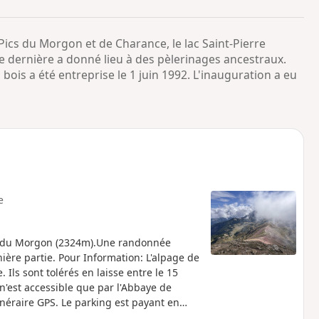
o
a
i
m
ics du Morgon et de Charance, le lac Saint-Pierre
p
e dernière a donné lieu à des pèlerinages ancestraux.
 bois a été entreprise le 1 juin 1992. L'inauguration a eu
e
ic du Morgon (2324m).Une randonnée
nière partie. Pour Information: L'alpage de
Ils sont tolérés en laisse entre le 15
 n'est accessible que par l'Abbaye de
inéraire GPS. Le parking est payant en