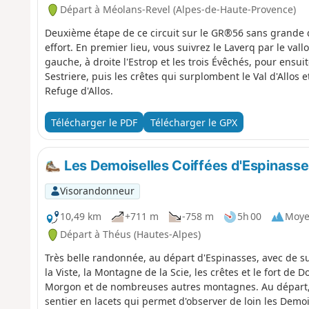
Départ à Méolans-Revel (Alpes-de-Haute-Provence)
Deuxième étape de ce circuit sur le GR®56 sans grande d
effort. En premier lieu, vous suivrez le Laverq par le va
gauche, à droite l'Estrop et les trois Évêchés, pour ensuit
Sestriere, puis les crêtes qui surplombent le Val d'Allos 
Refuge d'Allos.
Télécharger le PDF
Télécharger le GPX
Les Demoiselles Coiffées d'Espinasse
Visorandonneur
10,49 km
+711 m
-758 m
5h 00
Moy
Départ à Théus (Hautes-Alpes)
Très belle randonnée, au départ d'Espinasses, avec de su
la Viste, la Montagne de la Scie, les crêtes et le fort de D
Morgon et de nombreuses autres montagnes. Au départ, 
sentier en lacets qui permet d'observer de loin les Demoi