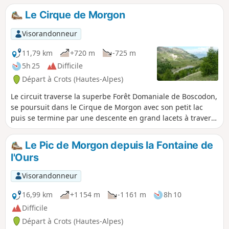
Le Cirque de Morgon
Visorandonneur
11,79 km
+720 m
-725 m
5h 25
Difficile
Départ à Crots (Hautes-Alpes)
Le circuit traverse la superbe Forêt Domaniale de Boscodon,
se poursuit dans le Cirque de Morgon avec son petit lac
puis se termine par une descente en grand lacets à travers
la forêt en lisière du Cirque de Bragousse. Au cours du
trajet, quelques belvédères permettent des vues splendides
Le Pic de Morgon depuis la Fontaine de
sur le Lac de Serre-Ponçon, le Pic de Morgon et le Cirque de
l'Ours
Bragousse.
Visorandonneur
16,99 km
+1 154 m
-1 161 m
8h 10
Difficile
Départ à Crots (Hautes-Alpes)