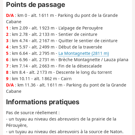
Points de passage
D/A
: km 0 - alt. 1 611 m - Parking du pont de la Grande
Cabane
1
: km 2.09 - alt. 1 923 m - L'alpage de Perouyère
2
: km 2.78 - alt. 2 133 m - Sentier de ceinture
3
: km 4.74 - alt. 2 167 m - Quitter le sentier de ceinture
4
: km 5.97 - alt. 2 499 m - Début de la traversée
5
: km 6.64 - alt. 2 795 m -
La Montagnette (2811 m)
6
: km 6.96 - alt. 2 731 m - Brèche Montagnette / Lauza plana
7
: km 7.14 - alt. 2 663 m - Fin de la désescalade
8
: km 8.4 - alt. 2 173 m - Descente le long du torrent
9
: km 10.11 - alt. 1 862 m - Cairn
D/A
: km 11.36 - alt. 1 611 m - Parking du pont de la Grande
Cabane
Informations pratiques
Pas de source réellement :
- un tuyau au niveau des abreuvoirs de la prairie de la
Pérouyère,
- un tuyau au niveau des abreuvoirs à la source de Naton.