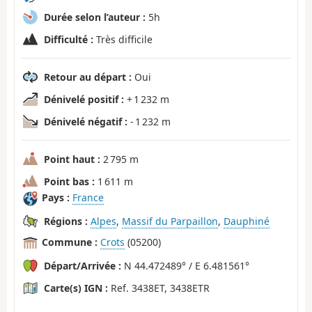
Durée selon l’auteur :
5h
Difficulté :
Très difficile
Retour au départ :
Oui
Dénivelé positif :
+ 1 232 m
Dénivelé négatif :
- 1 232 m
Point haut :
2 795 m
Point bas :
1 611 m
Pays :
France
Régions :
Alpes
,
Massif du Parpaillon
,
Dauphiné
Commune :
Crots
(05200)
Départ/Arrivée :
N 44.472489° / E 6.481561°
Carte(s) IGN :
Ref. 3438ET, 3438ETR