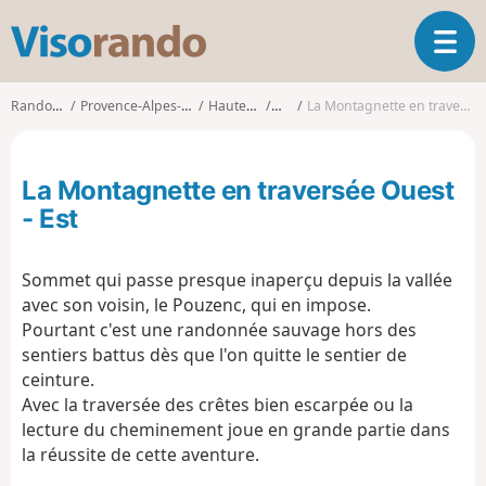
V
O
i
u
s
v
o
Randonnées
Provence-Alpes-Côte d'Azur
Hautes-Alpes
Crots
La Montagnette en traversée Ouest - Est
r
r
i
a
r
n
La Montagnette en traversée Ouest
l
d
a
- Est
o
n
a
Sommet qui passe presque inaperçu depuis la vallée
v
i
avec son voisin, le Pouzenc, qui en impose.
g
Pourtant c'est une randonnée sauvage hors des
a
sentiers battus dès que l'on quitte le sentier de
t
ceinture.
i
Avec la traversée des crêtes bien escarpée ou la
o
lecture du cheminement joue en grande partie dans
n
la réussite de cette aventure.