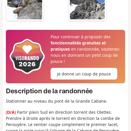
Pour continuer à proposer des
fonctionnalités gratuites et
pratiques
en randonnée, soutenez-
nous en donnant un petit coup de
pouce !
Je donne un coup de pouce
Description de la randonnée
Stationner au niveau du pont de la Grande Cabane.
(
D/A
) Partir plein Sud en direction torrent des Olettes.
Prendre à droite après le torrent en direction la combe de
Perouyère. Le sentier coupe simplement le premier lacet,
suivre la piste jusqu'à l'alpage de la Cabane de Perouyère.