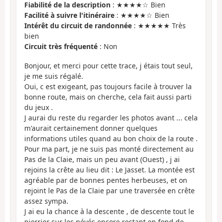
Fiabilité de la description
: ★★★★☆ Bien
Facilité à suivre l'itinéraire
: ★★★★☆ Bien
Intérêt du circuit de randonnée
: ★★★★★ Très
bien
Circuit très fréquenté
: Non
Bonjour, et merci pour cette trace, j étais tout seul,
je me suis régalé.
Oui, c est exigeant, pas toujours facile à trouver la
bonne route, mais on cherche, cela fait aussi parti
du jeux .
J aurai du reste du regarder les photos avant ... cela
m'aurait certainement donner quelques
informations utiles quand au bon choix de la route .
Pour ma part, je ne suis pas monté directement au
Pas de la Claie, mais un peu avant (Ouest) , j ai
rejoins la crête au lieu dit : Le Jasset. La montée est
agréable par de bonnes pentes herbeuses, et on
rejoint le Pas de la Claie par une traversée en crête
assez sympa.
J ai eu la chance à la descente , de descente tout le
pierrier sur les névés encore restant en fond de