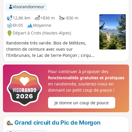
Visorandonneur
12,86 km
+836 m
-836 m
6h 05
Moyenne
Départ à Crots (Hautes-Alpes)
Randonnée très variée. Bois de Mélèzes,
chemin de ceinture avec vues sur
l'Embrunais, le Lac de Serre-Ponçon ; cirque
de Bragousse et ses Demoiselles, sans
oublier le Col de la Rousse et ses alpages et
Pour continuer à proposer des
le Pic de Charance et sa vue sur le cirque de
fonctionnalités gratuites et pratiques
Morgon.Une alternative à l'ascension très
en randonnée, soutenez-nous en
fréquentée du Grand Morgon. Ici on pourra
donnant un petit coup de pouce !
voir marmottes et chamois (pour les plus
observateurs).
Je donne un coup de pouce
Grand circuit du Pic de Morgon