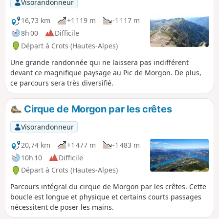
Visorandonneur
16,73 km
+1 119 m
-1 117 m
8h 00
Difficile
Départ à Crots (Hautes-Alpes)
Une grande randonnée qui ne laissera pas indifférent
devant ce magnifique paysage au Pic de Morgon. De plus,
ce parcours sera très diversifié.
Cirque de Morgon par les crêtes
Visorandonneur
20,74 km
+1 477 m
-1 483 m
10h 10
Difficile
Départ à Crots (Hautes-Alpes)
Parcours intégral du cirque de Morgon par les crêtes. Cette
boucle est longue et physique et certains courts passages
nécessitent de poser les mains.