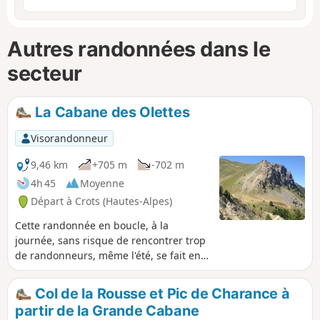
Autres randonnées dans le
secteur
La Cabane des Olettes
Visorandonneur
9,46 km
+705 m
-702 m
4h 45
Moyenne
Départ à Crots (Hautes-Alpes)
Cette randonnée en boucle, à la
journée, sans risque de rencontrer trop
de randonneurs, même l'été, se fait en
grande partie dans un cadre ouvert
permettant de côtoyer quelques
Col de la Rousse et Pic de Charance à
sommets au Sud du Lac de Serre-
partir de la Grande Cabane
Ponçon, dont le Pouzenc 2898m.