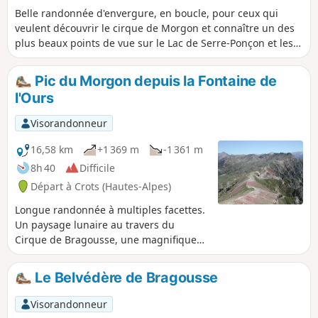
Belle randonnée d'envergure, en boucle, pour ceux qui
veulent découvrir le cirque de Morgon et connaître un des
plus beaux points de vue sur le Lac de Serre-Ponçon et les
sommets environnants.L'automne avec ses couleurs est la
période à privilégier.
Pic du Morgon depuis la Fontaine de
l'Ours
Visorandonneur
16,58 km
+1 369 m
-1 361 m
8h 40
Difficile
Départ à Crots (Hautes-Alpes)
Longue randonnée à multiples facettes.
Un paysage lunaire au travers du
Cirque de Bragousse, une magnifique
prairie au travers du cirque du Morgon
avec son petit lac sacré (Lac Saint-
Le Belvédère de Bragousse
Pierre), si vous avez la chance de le voir
en eau et ses innombrables marmottes
Visorandonneur
et enfin un panorama inoubliable