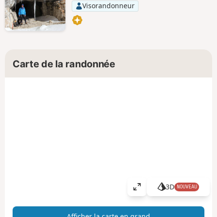
Visorandonneur
Carte de la randonnée
3D
NOUVEAU
A
ff
i
Afficher la carte en grand