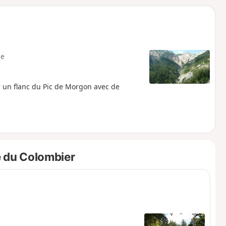
o
a
i
m
p
e
 un flanc du Pic de Morgon avec de
e du Colombier