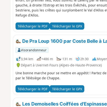
effort. En premier lieu, vous suivrez le Laverq par le va
gauche, à droite l'Estrop et les trois Évêchés, pour ensuit
Sestriere, puis les crêtes qui surplombent le Val d'Allos 
Refuge d'Allos.
Télécharger le PDF
Télécharger le GPX
De Pra Loup 1600 par Coste Belle à La
Visorandonneur
3,94 km
+486 m
-131 m
2h 30
Moye
Départ à Uvernet-Fours (Alpes-de-Haute-Provence)
Une bonne marche pour se mettre en appétit ! Partez de 
par le Télésiège de Chappe.
Télécharger le PDF
Télécharger le GPX
Les Demoiselles Coiffées d'Espinasse