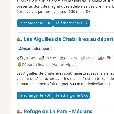
superbe vue sur les premiers massifs de l'Ubbaye et sur l
présente, dont de magnifiques edelweiss Ces premiers k
épreuve vos jambes avec ses 1250 m de D+.
Télécharger le PDF
Télécharger le GPX
Les Aiguilles de Chabrières au départ
Visorandonneur
6,36 km
+269 m
-667 m
2h 35
Diffici
Départ à Réallon (Hautes-Alpes)
Les Aiguilles de Chabrières sont majestueuses mais elles
vide, ni de s'accrocher avec les mains. C'est un terrain de
et août seulement) fait gagner 600 m de dénivellation).
Télécharger le PDF
Télécharger le GPX
Refuge de La Pare - Méolans