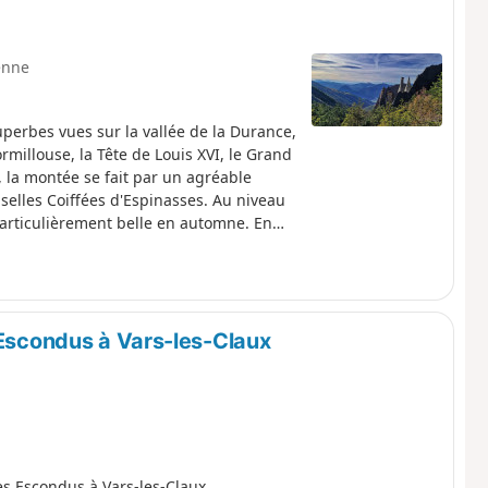
enne
perbes vues sur la vallée de la Durance,
ormillouse, la Tête de Louis XVI, le Grand
la montée se fait par un agréable
selles Coiffées d'Espinasses. Au niveau
articulièrement belle en automne. En
e panoramique sur les Demoiselles
rs la salle de bal est époustouflante. La
es vue sur la vallée, les vignes et les
rbes Demoiselles Coiffées de Remollon.
 Escondus à Vars-les-Claux
s Escondus à Vars-les-Claux.