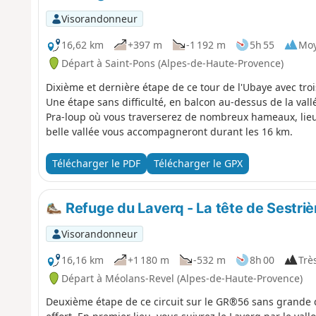
Visorandonneur
16,62 km
+397 m
-1 192 m
5h 55
Mo
Départ à Saint-Pons (Alpes-de-Haute-Provence)
Dixième et dernière étape de ce tour de l'Ubaye avec troi
Une étape sans difficulté, en balcon au-dessus de la vallé
Pra-loup où vous traverserez de nombreux hameaux, lieux-
belle vallée vous accompagneront durant les 16 km.
Télécharger le PDF
Télécharger le GPX
Refuge du Laverq - La tête de Sestrièr
Visorandonneur
16,16 km
+1 180 m
-532 m
8h 00
Très
Départ à Méolans-Revel (Alpes-de-Haute-Provence)
Deuxième étape de ce circuit sur le GR®56 sans grande d