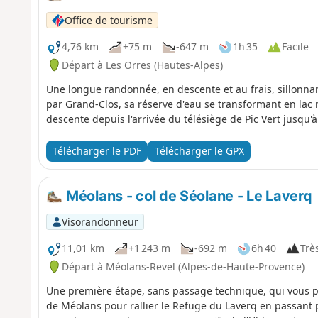
Office de tourisme
4,76 km
+75 m
-647 m
1h 35
Facile
Départ à Les Orres (Hautes-Alpes)
Une longue randonnée, en descente et au frais, sillonna
par Grand-Clos, sa réserve d'eau se transformant en lac 
descente depuis l'arrivée du télésiège de Pic Vert jusqu'à 
Télécharger le PDF
Télécharger le GPX
Méolans - col de Séolane - Le Laverq
Visorandonneur
11,01 km
+1 243 m
-692 m
6h 40
Très
Départ à Méolans-Revel (Alpes-de-Haute-Provence)
Une première étape, sans passage technique, qui vous pe
de Méolans pour rallier le Refuge du Laverq en passant p