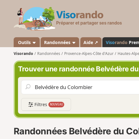
V
i
s
o
r
a
Outils
Randonnées
Aide ↗
Viso
rando
Pre
n
Visorando
Randonnées
Provence-Alpes-Côte d'Azur
Hautes-Alp
d
o
Trouver une randonnée Belvédère du
Filtres
NOUVEAU
Randonnées Belvédère du Co