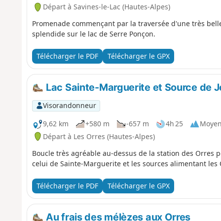
Départ à Savines-le-Lac (Hautes-Alpes)
Promenade commençant par la traversée d'une très belle
splendide sur le lac de Serre Ponçon.
Télécharger le PDF
Télécharger le GPX
Lac Sainte-Marguerite et Source de 
Visorandonneur
9,62 km
+580 m
-657 m
4h 25
Moye
Départ à Les Orres (Hautes-Alpes)
Boucle très agréable au-dessus de la station des Orres 
celui de Sainte-Marguerite et les sources alimentant les
Télécharger le PDF
Télécharger le GPX
Au frais des mélèzes aux Orres