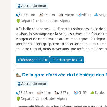
Visorandonneur
10,49 km
+711 m
-758 m
5h 00
Moy
Départ à Théus (Hautes-Alpes)
Très belle randonnée, au départ d'Espinasses, avec de su
la Viste, la Montagne de la Scie, les crêtes et le fort de D
Morgon et de nombreuses autres montagnes. Au départ, 
sentier en lacets qui permet d'observer de loin les Demoi
de Serre Giraud, nous traversons une forêt de mélèzes p
arrivant au Plan, nous bénéficions d'une magnifique vu
Coiffées de Théus. La plongée au pied des géantes à trave
Télécharger le PDF
Télécharger le GPX
descente vers Remollon se fait via la D53 qui offre de bell
vergers. La randonnée se termine par la visite des supe
De la gare d'arrivée du télésiège des
Visorandonneur
3,15 km
+11 m
-367 m
0h 55
Facile
Départ à Vars (Hautes-Alpes)
Promenade idéale pour les enfants, toute en descente de