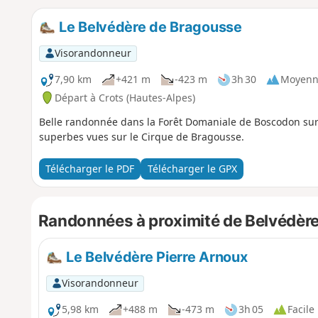
Le Belvédère de Bragousse
Visorandonneur
7,90 km
+421 m
-423 m
3h 30
Moyenn
Départ à Crots (Hautes-Alpes)
Belle randonnée dans la Forêt Domaniale de Boscodon sur
superbes vues sur le Cirque de Bragousse.
Télécharger le PDF
Télécharger le GPX
Randonnées à proximité de Belvédèr
Le Belvédère Pierre Arnoux
Visorandonneur
5,98 km
+488 m
-473 m
3h 05
Facile