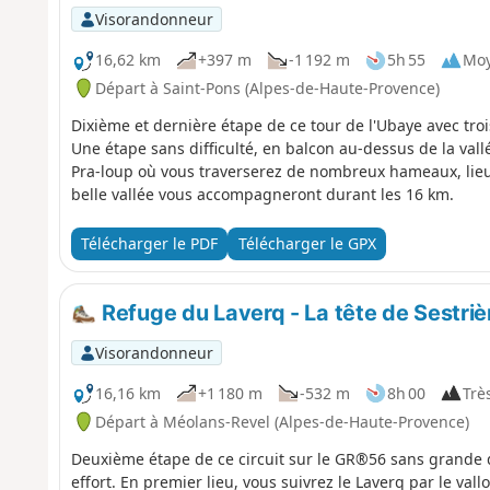
Visorandonneur
16,62 km
+397 m
-1 192 m
5h 55
Mo
Départ à Saint-Pons (Alpes-de-Haute-Provence)
Dixième et dernière étape de ce tour de l'Ubaye avec troi
Une étape sans difficulté, en balcon au-dessus de la vallé
Pra-loup où vous traverserez de nombreux hameaux, lieux-
belle vallée vous accompagneront durant les 16 km.
Télécharger le PDF
Télécharger le GPX
Refuge du Laverq - La tête de Sestrièr
Visorandonneur
16,16 km
+1 180 m
-532 m
8h 00
Très
Départ à Méolans-Revel (Alpes-de-Haute-Provence)
Deuxième étape de ce circuit sur le GR®56 sans grande d
effort. En premier lieu, vous suivrez le Laverq par le va