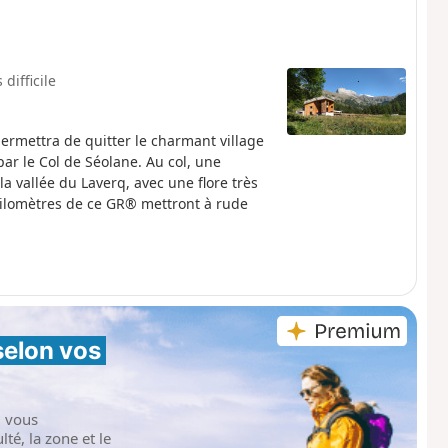
 difficile
rmettra de quitter le charmant village
ar le Col de Séolane. Au col, une
a vallée du Laverq, avec une flore très
ilomètres de ce GR® mettront à rude
selon vos 
i vous
té, la zone et le