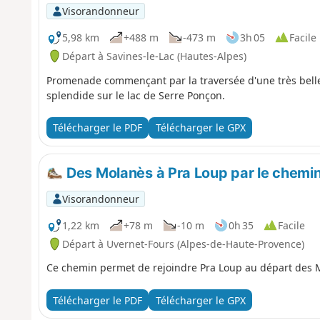
Visorandonneur
5,98 km
+488 m
-473 m
3h 05
Facile
Départ à Savines-le-Lac (Hautes-Alpes)
Promenade commençant par la traversée d'une très belle
splendide sur le lac de Serre Ponçon.
Télécharger le PDF
Télécharger le GPX
Des Molanès à Pra Loup par le chemin
Visorandonneur
1,22 km
+78 m
-10 m
0h 35
Facile
Départ à Uvernet-Fours (Alpes-de-Haute-Provence)
Ce chemin permet de rejoindre Pra Loup au départ des M
Télécharger le PDF
Télécharger le GPX