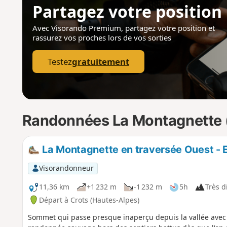
Partagez votre position
Avec Visorando Premium, partagez votre position
et
rassurez vos proches lors de vos sorties
Testez
gratuitement
Randonnées La Montagnette 
La Montagnette en traversée Ouest - 
Visorandonneur
11,36 km
+1 232 m
-1 232 m
5h
Très di
Départ à Crots (Hautes-Alpes)
Sommet qui passe presque inaperçu depuis la vallée avec s