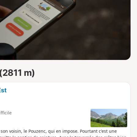
o
a
i
m
p
(2811 m)
Est
fficile
on voisin, le Pouzenc, qui en impose. Pourtant c'est une