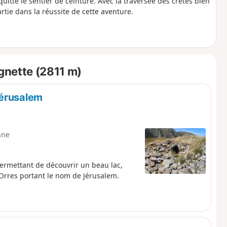
itte le sentier de ceinture. Avec la traversée des crêtes bien
tie dans la réussite de cette aventure.
gnette (2811 m)
Jérusalem
nne
permettant de découvrir un beau lac,
 Orres portant le nom de Jérusalem.