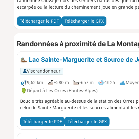
randonnée sauvage hors des sentiers battus dès que l'on qu
escarpée ou la lecture du cheminement joue en grande par
Télécharger le PDF
Télécharger le GPX
Randonnées à proximité de La Monta
Lac Sainte-Marguerite et Source de 
Visorandonneur
9,62 km
+580 m
-657 m
4h 25
Moye
Départ à Les Orres (Hautes-Alpes)
Boucle très agréable au-dessus de la station des Orres 
celui de Sainte-Marguerite et les sources alimentant les
Télécharger le PDF
Télécharger le GPX