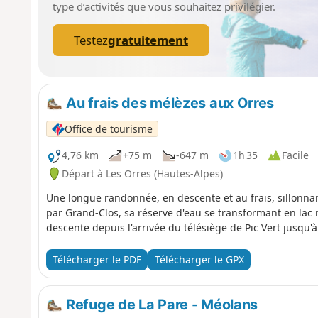
type d’activités que vous souhaitez privilégier.
Testez
gratuitement
Au frais des mélèzes aux Orres
Office de tourisme
4,76 km
+75 m
-647 m
1h 35
Facile
Départ à Les Orres (Hautes-Alpes)
Une longue randonnée, en descente et au frais, sillonna
par Grand-Clos, sa réserve d'eau se transformant en lac 
descente depuis l'arrivée du télésiège de Pic Vert jusqu'à 
Télécharger le PDF
Télécharger le GPX
Refuge de La Pare - Méolans