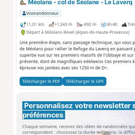
Méolans - col de Séolane - Le Laverq
Visorandonneur
11,01 km
+1 243 m
-692 m
6h 40
Très
Départ à Méolans-Revel (Alpes-de-Haute-Provence)
Une première étape, sans passage technique, qui vous pe
de Méolans pour rallier le Refuge du Laverq en passant p
superbe vue sur les premiers massifs de l'Ubbaye et sur l
présente, dont de magnifiques edelweiss Ces premiers k
épreuve vos jambes avec ses 1250 m de D+.
Télécharger le PDF
Télécharger le GPX
Personnalisez votre newsletter 
préférences
Chaque semaine, recevez des idées de randonnées qu
correspondent : choisissez la durée moyenne, la difficul