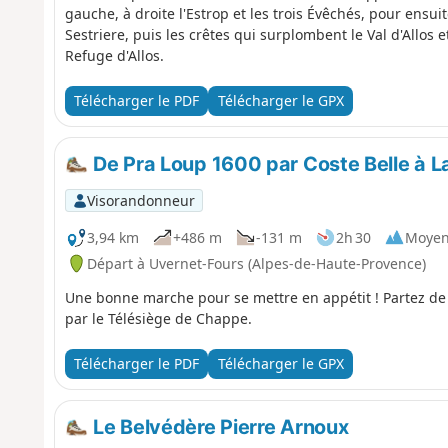
gauche, à droite l'Estrop et les trois Évêchés, pour ensuit
Sestriere, puis les crêtes qui surplombent le Val d'Allos 
Refuge d'Allos.
Télécharger le PDF
Télécharger le GPX
De Pra Loup 1600 par Coste Belle à La
Visorandonneur
3,94 km
+486 m
-131 m
2h 30
Moye
Départ à Uvernet-Fours (Alpes-de-Haute-Provence)
Une bonne marche pour se mettre en appétit ! Partez de 
par le Télésiège de Chappe.
Télécharger le PDF
Télécharger le GPX
Le Belvédère Pierre Arnoux