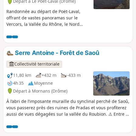
Départ à Le Poët-Laval (Drôme)
Randonnée au départ de Poët-Laval,
offrant de vastes panoramas sur le
Vercors, la Vallée du Rhône, le Nord
Vaucluse.
Serre Antoine - Forêt de Saoû
Collectivité territoriale
11,80 km
+432 m
-433 m
4h 35
Moyenne
Départ à Mornans (Drôme)
À l’abri de l’imposante muraille du synclinal perché de Saoû,
vous passerez près des ruines de Pradas et vous profiterez
aussi de vues dégagées sur la vallée du Roubion. ⚠️ Entre le
1er juillet et le 15 septembre, Arrêté préfectoral DDT-SEF-
2026-0176 du 4 juin 2026 portant sur la restriction
temporaire d'accès en forêt de Saoû et sur le plateau