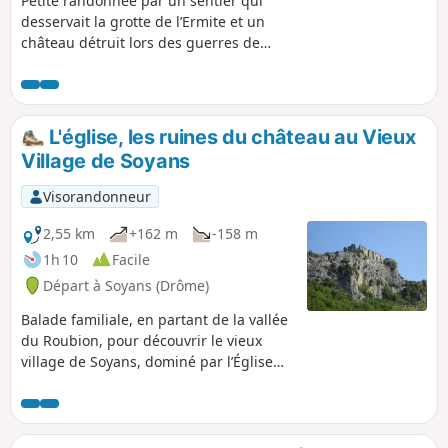
Petite randonnée par un sentier qui
desservait la grotte de l’Ermite et un
château détruit lors des guerres de
religion. Sur une cime étriquée, ce point
de vue offre une très jolie vue à 360° sur
le village d'Eyzahut et les falaises, avec
en toile de fond la forêt de Saoû, des
L'église, les ruines du château au Vieux
Trois Becs à Roche Colombe, le Grand
Village de Soyans
Delmas et la montagne de Couspeau.
Visorandonneur
2,55 km
+162 m
-158 m
1h 10
Facile
Départ à Soyans (Drôme)
Balade familiale, en partant de la vallée
du Roubion, pour découvrir le vieux
village de Soyans, dominé par l’Église
romane Saint-Marcel et les ruines du
château. Perché au bord de la falaise,
un panorama magnifique sur la Vallée
du Roubion, la Forêt de Saoû au Nord et