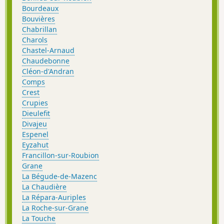
Bourdeaux
Bouvières
Chabrillan
Charols
Chastel-Arnaud
Chaudebonne
Cléon-d'Andran
Comps
Crest
Crupies
Dieulefit
Divajeu
Espenel
Eyzahut
Francillon-sur-Roubion
Grane
La Bégude-de-Mazenc
La Chaudière
La Répara-Auriples
La Roche-sur-Grane
La Touche