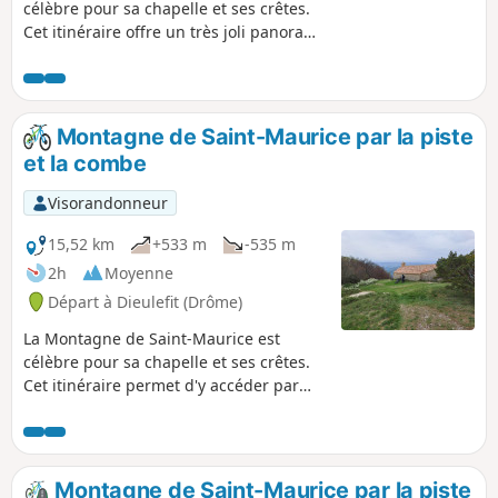
célèbre pour sa chapelle et ses crêtes.
Cet itinéraire offre un très joli panorama
avec au Nord les Trois Becs, le Grand
Delmas et la Montagne de Couspeau, au
Sud la Montagne de la Lance et par
temps clair le Mont Ventoux.
Montagne de Saint-Maurice par la piste
et la combe
Visorandonneur
15,52 km
+533 m
-535 m
2h
Moyenne
Départ à Dieulefit (Drôme)
La Montagne de Saint-Maurice est
célèbre pour sa chapelle et ses crêtes.
Cet itinéraire permet d'y accéder par
une piste carrossable et de bénéficier
d'une très jolie vue avec un magnifique
panorama à 360°, avec au Nord les Trois
Becs, le Grand Delmas et la Montagne
Montagne de Saint-Maurice par la piste