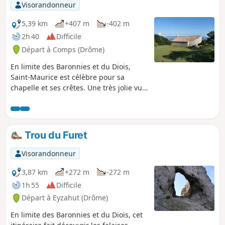
grande partie du parcours en passant
Visorandonneur
par le village de Poët-Célard et son
château rénové, le Château de Saint-
5,39 km
+407 m
-402 m
André, le Col de Vesc, l'église et le
2h 40
Difficile
Château de Comps.
Départ à Comps (Drôme)
En limite des Baronnies et du Diois,
Saint-Maurice est célèbre pour sa
chapelle et ses crêtes. Une très jolie vue
au Nord avec en toile de fond la forêt de
Saoû, des Trois Becs à Roche Colombe,
le Grand Delmas et la montagne de
Couspeau et au Sud la montagne de la
Trou du Furet
Lance.
Visorandonneur
3,87 km
+272 m
-272 m
1h 55
Difficile
Départ à Eyzahut (Drôme)
En limite des Baronnies et du Diois, cet