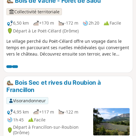
Bois de Vache - Forêt de Saoû
Collectivité territoriale
6,50 km
+170 m
-172 m
2h 20
Facile
Départ à Le Poët-Célard (Drôme)
Le village perché du Poët-Célard offre un voyage dans le
temps en parcourant ses ruelles médiévales qui convergent
vers le château. Découvrez ensuite son terroir, avec le
Château de Saint-André.
Bois Sec et rives du Roubion à
Francillon
Visorandonneur
4,95 km
+117 m
-122 m
1h 45
Facile
Départ à Francillon-sur-Roubion
(Drôme)