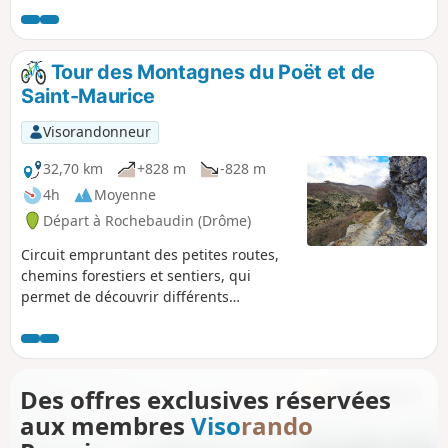
Attention : montée très abrupte dans la
cheminée rocheuse (ne pas faire par
temps humide).
Tour des Montagnes du Poët et de
Saint-Maurice
Visorandonneur
32,70 km
+828 m
-828 m
4h
Moyenne
Départ à Rochebaudin (Drôme)
Circuit empruntant des petites routes,
chemins forestiers et sentiers, qui
permet de découvrir différents
paysages et villages. Au départ de
Rochebaudin, l'itinéraire passe par le
Col du Perthuis, le Col de Ventebrun,
Dieulefit, Poët-Laval, la carrière du
Des offres exclusives réservées
Grand Pas et Eyzahut.
aux membres
Viso
rando