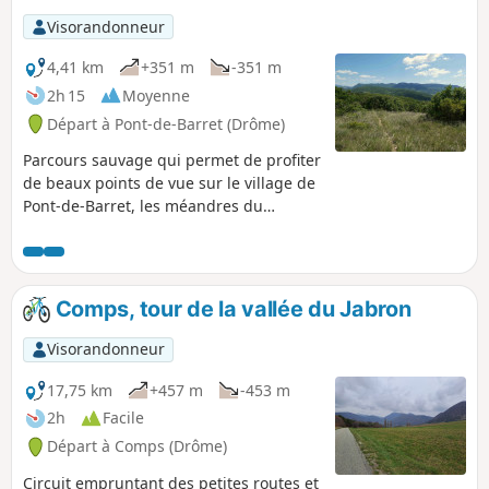
Visorandonneur
4,41 km
+351 m
-351 m
2h 15
Moyenne
Départ à Pont-de-Barret (Drôme)
Parcours sauvage qui permet de profiter
de beaux points de vue sur le village de
Pont-de-Barret, les méandres du
Roubion, la Montagne de Sainte-
Euphémie, la plaine de Marsanne,
Miélandre, Saint-Maurice et les rochers
d'Eysahut.
Comps, tour de la vallée du Jabron
Visorandonneur
17,75 km
+457 m
-453 m
2h
Facile
Départ à Comps (Drôme)
Circuit empruntant des petites routes et