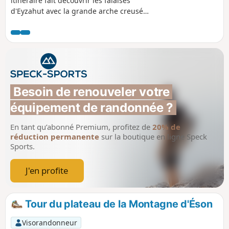
itinéraire fait découvrir les falaises
d'Eyzahut avec la grande arche creusée
dans la falaise, le célèbre " Trou du
Furet ". Attention, Passages délicats.
Itinéraire réservé aux randonneurs
expérimentés.
Besoin de renouveler votre 
équipement de randonnée ?
En tant qu’abonné Premium, profitez de
20% de
réduction permanente
sur la boutique en ligne Speck
Sports.
J'en profite
Tour du plateau de la Montagne d'Éson
Visorandonneur