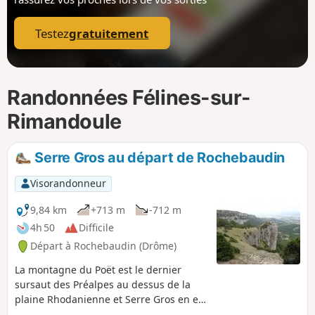
p
Testez
gratuitement
Randonnées Félines-sur-
Rimandoule
Serre Gros au départ de Rochebaudin
Visorandonneur
9,84 km
+713 m
-712 m
4h 50
Difficile
Départ à Rochebaudin (Drôme)
La montagne du Poët est le dernier
sursaut des Préalpes au dessus de la
plaine Rhodanienne et Serre Gros en est
le point culminant avec ses 971 mètres.