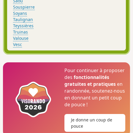
Saou
Souspierre
Soyans
Taulignan
Teyssières
Truinas
Valouse
Vesc
Pour continuer à proposer
des
fonctionnalités
gratuites et pratiques
en
randonnée, soutenez-nous
en donnant un petit coup
de pouce !
Je donne un coup de
pouce