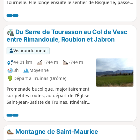
Tournelle. Elle longe ensuite le sentier de Bisquerle, passe
au Pied Berthon (chemin possible vers Eyzahut), puis rejoint
le GRP® de Dieulefit permettant de revenir au village par
un chemin forestier longeant le ravin du Viarrand.
Du Serre de Tourasson au Col de Vesc
entre Rimandoule, Roubion et Jabron
Visorandonneur
44,01 km
+744 m
-744 m
3h
Moyenne
Départ à Truinas (Drôme)
Promenade bucolique, majoritairement
sur petites routes, au départ de l'Église
Saint-Jean-Batiste de Truinas. Itinéraire
fait de montées, parcours en balcons et
bien sûr de descentes, qui permet de
découvrir de magnifiques points de vue.
La vue sur les Trois becs et la Montagne
Montagne de Saint-Maurice
de Couspeau accompagnera une