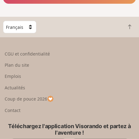
C
R
h
e
o
t
i
o
s
CGU et confidentialité
u
i
r
s
Plan du site
e
s
n
e
Emplois
h
z
Actualités
a
u
u
n
Coup de pouce 2026
t
p
a
Contact
y
s
Téléchargez l'application Visorando et partez à
l'aventure !