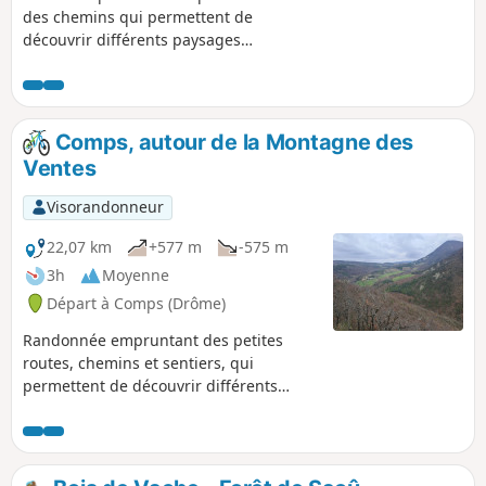
des chemins qui permettent de
découvrir différents paysages
environnants de la commune de Comps
et du début de la vallée du Jabron, du
Col de Ventebrun à l'église de Comps via
le Col de Boutière et le Col de Vesc.
Comps, autour de la Montagne des
Ventes
Visorandonneur
22,07 km
+577 m
-575 m
3h
Moyenne
Départ à Comps (Drôme)
Randonnée empruntant des petites
routes, chemins et sentiers, qui
permettent de découvrir différents
paysages environnants de la commune
de Comps, au commencement de la
vallée du Jabron, via son église et le tour
de la Montagne des Ventes.