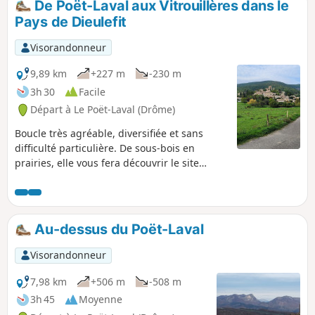
De Poët-Laval aux Vitrouillères dans le
la Montagne de Couspeau à l'Est,
Pays de Dieulefit
s'offrent à vous.
Visorandonneur
9,89 km
+227 m
-230 m
3h 30
Facile
Départ à Le Poët-Laval (Drôme)
Boucle très agréable, diversifiée et sans
difficulté particulière. De sous-bois en
prairies, elle vous fera découvrir le site
remarquable des Vitrouillères d'où les
potiers de Dieulefit ont extrait l'argile
jusqu'en 1964. En fin de parcours, le vieux
village du Poët-Laval, classé parmi les plus
Au-dessus du Poët-Laval
beaux villages de France, est bien sûr un
incontournable.
Visorandonneur
7,98 km
+506 m
-508 m
3h 45
Moyenne