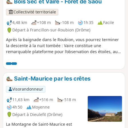
Bois Sec et Vaire - Forêt de Saoû
Lance et par temps clair le Mont
Ventoux.
Collectivité territoriale
4,48 km
+108 m
-108 m
1h 35
Facile
Départ à Francillon-sur-Roubion (Drôme)
Après la baignade dans le Roubion, vous pourrez terminer
la descente à la nuit tombée : Vaire constitue une
remarquable plateforme pour l’observation des étoiles, au
pied du versant Sud du synclinal de Saoû. Attention ! Circuit
impraticable en cas de crue du Roubion.
Saint-Maurice par les crêtes
Visorandonneur
11,63 km
+516 m
-518 m
4h 50
Moyenne
Départ à Dieulefit (Drôme)
La Montagne de Saint-Maurice est