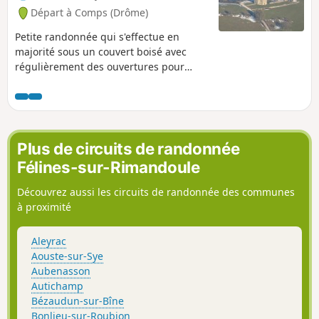
Départ à Comps (Drôme)
Petite randonnée qui s'effectue en
majorité sous un couvert boisé avec
régulièrement des ouvertures pour
profiter de belles vues sur le pays de
Dieulefit et de Bourdeaux. Notamment
sur l'église romane et le Château du XIIe
(privé) de Comps, sur toute la Forêt de
Saoû, de Roche Colombe jusqu'au Trois
Plus de circuits de randonnée
Becs et la Montagne de Couspeau.
Félines-sur-Rimandoule
Découvrez aussi les circuits de randonnée des communes
à proximité
Aleyrac
Aouste-sur-Sye
Aubenasson
Autichamp
Bézaudun-sur-Bîne
Bonlieu-sur-Roubion