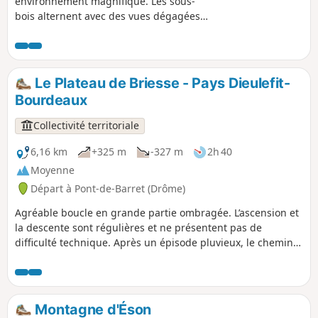
environnement magnifique. Les sous-
bois alternent avec des vues dégagées
sur des paysages avec de beaux
panoramas. Prendre la boucle dans le
sens anti-horaire permet une montée
plus progressive et une descente avec
Le Plateau de Briesse - Pays Dieulefit-
une belle vue qui domine Pont-de-
Bourdeaux
Barret face à vous.
Collectivité territoriale
6,16 km
+325 m
-327 m
2h 40
Moyenne
Départ à Pont-de-Barret (Drôme)
Agréable boucle en grande partie ombragée. L’ascension et
la descente sont régulières et ne présentent pas de
difficulté technique. Après un épisode pluvieux, le chemin
est plus commode en sens inverse.
Montagne d'Éson