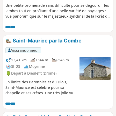
Une petite promenade sans difficulté pour se dégourdir les
jambes tout en profitant d'une belle variété de paysages :
vue panoramique sur le majestueux synclinal de la Forêt de
Saou, pinède sèche, fraîches rives du Roubion invitant à la
trempette, et même des champs de lavande pour conclure
avant de traverser le joli village de Francillon.
Saint-Maurice par la Combe
Visorandonneur
13,41 km
+544 m
-546 m
5h 25
Moyenne
Départ à Dieulefit (Drôme)
En limite des Baronnies et du Diois,
Saint-Maurice est célèbre pour sa
chapelle et ses crêtes. Une très jolie vue
au Nord avec en toile de fond la forêt de
Saoû, des Trois Becs à Roche Colombe,
le Grand Delmas et la Montagne de
Couspeau, au Sud la Montagne de la