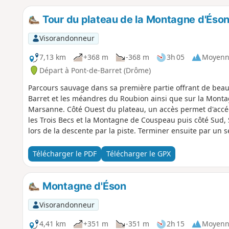
Tour du plateau de la Montagne d'Éso
Visorandonneur
7,13 km
+368 m
-368 m
3h 05
Moyenn
Départ à Pont-de-Barret (Drôme)
Parcours sauvage dans sa première partie offrant de beaux
Barret et les méandres du Roubion ainsi que sur la Monta
Marsanne. Côté Ouest du plateau, un accès permet d'accé
les Trois Becs et la Montagne de Couspeau puis côté Sud, 
lors de la descente par la piste. Terminer ensuite par un
Télécharger le PDF
Télécharger le GPX
Montagne d'Éson
Visorandonneur
4,41 km
+351 m
-351 m
2h 15
Moyenn