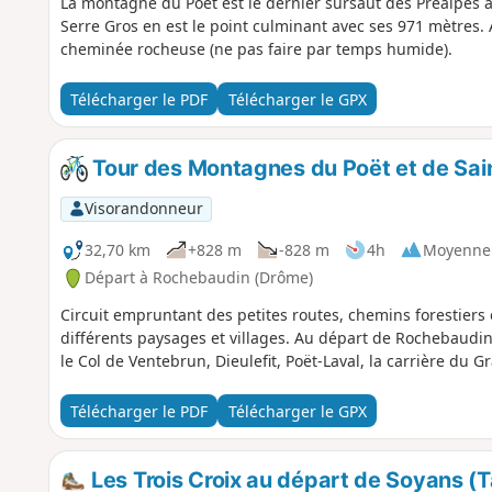
La montagne du Poët est le dernier sursaut des Préalpes 
Serre Gros en est le point culminant avec ses 971 mètres. 
cheminée rocheuse (ne pas faire par temps humide).
Télécharger le PDF
Télécharger le GPX
Tour des Montagnes du Poët et de Sai
Visorandonneur
32,70 km
+828 m
-828 m
4h
Moyenne
Départ à Rochebaudin (Drôme)
Circuit empruntant des petites routes, chemins forestiers 
différents paysages et villages. Au départ de Rochebaudin, 
le Col de Ventebrun, Dieulefit, Poët-Laval, la carrière du G
Télécharger le PDF
Télécharger le GPX
Les Trois Croix au départ de Soyans (T