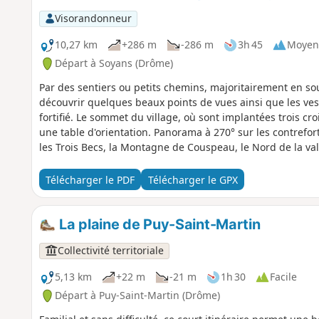
Visorandonneur
10,27 km
+286 m
-286 m
3h 45
Moyen
Départ à Soyans (Drôme)
Par des sentiers ou petits chemins, majoritairement en s
découvrir quelques beaux points de vues ainsi que les ves
fortifié. Le sommet du village, où sont implantées trois cr
une table d'orientation. Panorama à 270° sur les contrefor
les Trois Becs, la Montagne de Couspeau, le Nord de la va
Télécharger le PDF
Télécharger le GPX
La plaine de Puy-Saint-Martin
Collectivité territoriale
5,13 km
+22 m
-21 m
1h 30
Facile
Départ à Puy-Saint-Martin (Drôme)