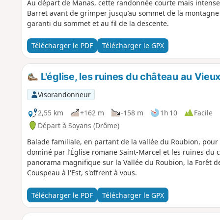
Au départ de Manas, cette randonnée courte mais intense 
Barret avant de grimper jusqu’au sommet de la montagne
garanti du sommet et au fil de la descente.
Télécharger le PDF
Télécharger le GPX
L'église, les ruines du château au Vieu
Visorandonneur
2,55 km
+162 m
-158 m
1h 10
Facile
Départ à Soyans (Drôme)
Balade familiale, en partant de la vallée du Roubion, pour 
dominé par l’Église romane Saint-Marcel et les ruines du c
panorama magnifique sur la Vallée du Roubion, la Forêt 
Couspeau à l'Est, s'offrent à vous.
Télécharger le PDF
Télécharger le GPX