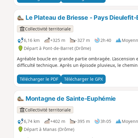
Le Plateau de Briesse - Pays Dieulefit
Collectivité territoriale
6,16 km
+325 m
-327 m
2h 40
Moyenn
Départ à Pont-de-Barret (Drôme)
Agréable boucle en grande partie ombragée. L’ascension et
difficulté technique. Après un épisode pluvieux, le chemi
Télécharger le PDF
Télécharger le GPX
Montagne de Sainte-Euphémie
Collectivité territoriale
6,74 km
+402 m
-395 m
3h 05
Moyenn
Départ à Manas (Drôme)