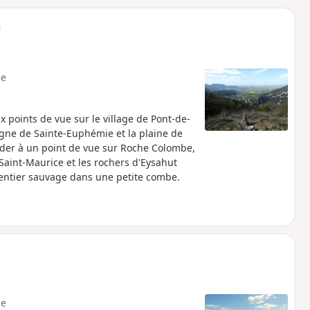
o
a
n
i
m
p
e
 points de vue sur le village de Pont-de-
gne de Sainte-Euphémie et la plaine de
der à un point de vue sur Roche Colombe,
Saint-Maurice et les rochers d'Eysahut
 sentier sauvage dans une petite combe.
e