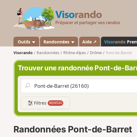
V
i
s
o
r
a
Outils
Randonnées
Aide ↗
Viso
rando
Pre
n
Visorando
Randonnées
Rhône-Alpes
Drôme
Pont-de-Barret
d
o
Trouver une randonnée Pont-de-Bar
Filtres
NOUVEAU
Randonnées Pont-de-Barret