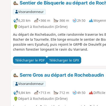
Sentier de Bisquerle au départ de Ro
Visorandonneur
6,20 km
+366 m
-366 m
2h 50
Moyenn
Départ à Rochebaudin (Drôme)
Au départ de Rochebaudin, cette randonnée traverse les 
Rocher de la Tournelle. Elle longe ensuite le sentier de B
possible vers Eyzahut), puis rejoint le GRP® de Dieulefit p
chemin forestier longeant le ravin du Viarrand.
Télécharger le PDF
Télécharger le GPX
Serre Gros au départ de Rochebaudin
Visorandonneur
9,84 km
+713 m
-712 m
4h 50
Difficile
Départ à Rochebaudin (Drôme)