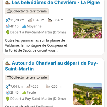
Les belvédères de Chevrière - La Pigne
sur le village de Puy-Saint-Martin.
Collectivité territoriale
11,28 km
+348 m
-354 m
4h 15
Moyenne
Départ à Puy-Saint-Martin (Drôme)
Outre les panoramas sur la plaine de
Valdaine, la montagne de Couspeau et
la Forêt de Saoû, ce circuit vous
permettra de découvrir le patrimoine
naturel et culturel de Puy-Saint-Martin.
Autour du Charivari au départ de Puy-
Saint-Martin
Collectivité territoriale
7,04 km
+255 m
-255 m
2h 45
Facile
Départ à Puy-Saint-Martin (Drôme)
Ce court circuit est facilement