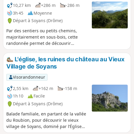
10,27 km
+286 m
-286 m
3h 45
Moyenne
Départ à Soyans (Drôme)
Par des sentiers ou petits chemins,
majoritairement en sous-bois, cette
randonnée permet de découvrir
quelques beaux points de vues ainsi
que les vestiges d'un ancien village
L'église, les ruines du château au Vieux
perché et fortifié. Le sommet du village,
Village de Soyans
où sont implantées trois croix, offre un
magnifique belvédère avec une table
Visorandonneur
d'orientation. Panorama à 270° sur les
contreforts du Vercors et du Diois,
2,55 km
+162 m
-158 m
Roche Colombe, les Trois Becs, la
1h 10
Facile
Montagne de Couspeau, le Nord de la
Départ à Soyans (Drôme)
vallée du Rhône et les monts ardéchois.
Balade familiale, en partant de la vallée
du Roubion, pour découvrir le vieux
village de Soyans, dominé par l’Église
romane Saint-Marcel et les ruines du