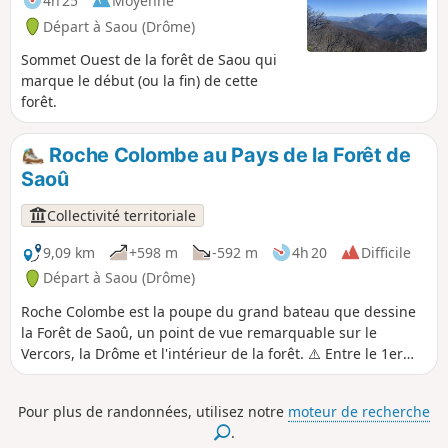
4h 25
Moyenne
Départ à Saou (Drôme)
Sommet Ouest de la forêt de Saou qui
marque le début (ou la fin) de cette
forêt.
Roche Colombe au Pays de la Forêt de
Saoû
Collectivité territoriale
9,09 km
+598 m
-592 m
4h 20
Difficile
Départ à Saou (Drôme)
Roche Colombe est la poupe du grand bateau que dessine
la Forêt de Saoû, un point de vue remarquable sur le
Vercors, la Drôme et l'intérieur de la forêt. ⚠️ Entre le 1er
juillet et le 15 septembre, Arrêté préfectoral DDT-SEF-2026-
0176 du 4 juin 2026 portant sur la restriction temporaire
Pour plus de randonnées, utilisez notre
moteur de recherche
d'accès en forêt de Saoû et sur le plateau d'Ambel en cas de
.
risque d'incendie évalué chaque jour. Une carte est publiée