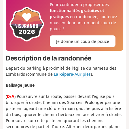
Pour continuer à proposer des
fonctionnalités gratuites et
pratiques
en randonnée, soutenez-
nous en donnant un petit coup de
pouce !
Je donne un coup de pouce
Description de la randonnée
Départ du parking à proximité de l'église du hameau des
Lombards (commune de
La Répara-Auriples
).
Balisage Jaune
(
D/A
) Poursuivre sur la route, passer devant l'église puis
bifurquer à droite, Chemin des Sources. Prolonger par une
piste en logeant une clôture à main gauche puis à la lisière
du bois, ignorer le chemin herbeux en face et virer à droite.
Poursuivre sur cette piste en ignorant les chemins
secondaires de part et d'autre. Alterner deux parties planes