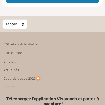
e
e
n
g
C
r
R
h
a
e
o
n
t
i
d
o
s
CGU et confidentialité
u
i
r
s
Plan du site
e
s
n
e
Emplois
h
z
Actualités
a
u
u
n
Coup de pouce 2026
t
p
a
Contact
y
s
Téléchargez l'application Visorando et partez à
l'aventure !