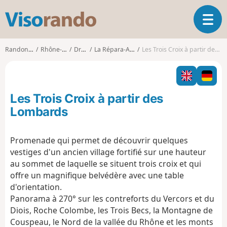
V
O
i
u
s
v
o
Randonnées
Rhône-Alpes
Drôme
La Répara-Auriples
Les Trois Croix à partir des Lombards
r
r
i
a
r
n
l
d
Les Trois Croix à partir des
a
o
n
Lombards
a
v
Promenade qui permet de découvrir quelques
i
vestiges d'un ancien village fortifié sur une hauteur
g
a
au sommet de laquelle se situent trois croix et qui
t
offre un magnifique belvédère avec une table
i
d'orientation.
o
Panorama à 270° sur les contreforts du Vercors et du
n
Diois, Roche Colombe, les Trois Becs, la Montagne de
Couspeau, le Nord de la vallée du Rhône et les monts