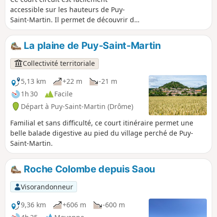
accessible sur les hauteurs de Puy-
Saint-Martin. Il permet de découvrir de
nouveaux points de vue sur le vieux
village et sur la plaine de la Valdaine.
La plaine de Puy-Saint-Martin
Collectivité territoriale
5,13 km
+22 m
-21 m
1h 30
Facile
Départ à Puy-Saint-Martin (Drôme)
Familial et sans difficulté, ce court itinéraire permet une
belle balade digestive au pied du village perché de Puy-
Saint-Martin.
Roche Colombe depuis Saou
Visorandonneur
9,36 km
+606 m
-600 m