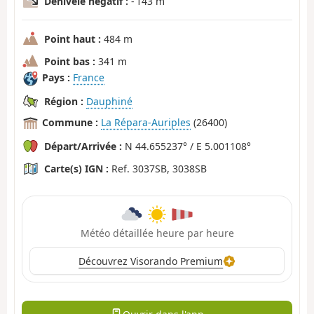
Dénivelé négatif :
- 143 m
Point haut :
484 m
Point bas :
341 m
Pays :
France
Région :
Dauphiné
Commune :
La Répara-Auriples
(26400)
Départ/Arrivée :
N 44.655237° / E 5.001108°
Carte(s) IGN :
Ref. 3037SB, 3038SB
Météo détaillée heure par heure
Découvrez Visorando Premium