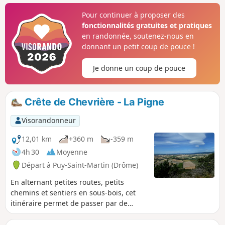
château. Perché au bord de la falaise,
Pour continuer à proposer des
un panorama magnifique sur la Vallée
fonctionnalités gratuites et pratiques
du Roubion, la Forêt de Saoû au Nord et
en randonnée, soutenez-nous en
la Montagne de Couspeau à l'Est,
donnant un petit coup de pouce !
s'offrent à vous.
Je donne un coup de pouce
Crête de Chevrière - La Pigne
Visorandonneur
12,01 km
+360 m
-359 m
4h 30
Moyenne
Départ à Puy-Saint-Martin (Drôme)
En alternant petites routes, petits
chemins et sentiers en sous-bois, cet
itinéraire permet de passer par de
beaux points de vue sur la plaine de
Marsanne, les contreforts du Vercors et