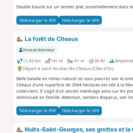
Double boucle sur un sentier plat, essentiellement dans les 
Télécharger le PDF
Télécharger le GPX
La forêt de Citeaux
Visorandonneur
12,43 km
+41 m
-41 m
3h 40
Moyenn
Départ à Saint-Nicolas-lès-Cîteaux (Côte-d'Or)
Belle balade en milieu naturel où vous pourrez voir et en
Citeaux d'une superficie de 3564 Hectares est née à la Rév
cisterciens. Il s'agit d'un ancien marécage assis sur les
dominicale en famille. Attention, sentiers dispa
Télécharger le PDF
Télécharger le GPX
Nuits-Saint-Georges, ses grottes et l