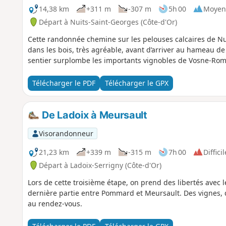
14,38 km
+311 m
-307 m
5h 00
Moyen
Départ à Nuits-Saint-Georges (Côte-d'Or)
Cette randonnée chemine sur les pelouses calcaires de Nui
dans les bois, très agréable, avant d’arriver au hameau d
sentier surplombe les importants vignobles de Vosne-Rom
Télécharger le PDF
Télécharger le GPX
De Ladoix à Meursault
Visorandonneur
21,23 km
+339 m
-315 m
7h 00
Difficil
Départ à Ladoix-Serrigny (Côte-d'Or)
Lors de cette troisième étape, on prend des libertés avec 
dernière partie entre Pommard et Meursault. Des vignes,
au rendez-vous.