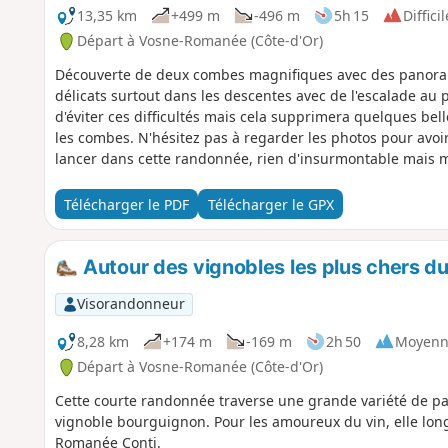
13,35 km
+499 m
-496 m
5h 15
Difficil
Départ à Vosne-Romanée (Côte-d'Or)
Découverte de deux combes magnifiques avec des panora
délicats surtout dans les descentes avec de l'escalade au 
d'éviter ces difficultés mais cela supprimera quelques be
les combes. N'hésitez pas à regarder les photos pour avoir
lancer dans cette randonnée, rien d'insurmontable mais m
Télécharger le PDF
Télécharger le GPX
Autour des vignobles les plus chers 
Visorandonneur
8,28 km
+174 m
-169 m
2h 50
Moyenn
Départ à Vosne-Romanée (Côte-d'Or)
Cette courte randonnée traverse une grande variété de pa
vignoble bourguignon. Pour les amoureux du vin, elle longe
Romanée Conti.