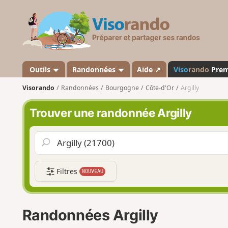
V
i
s
o
r
a
Outils
Randonnées
Aide ↗
Viso
rando
Pre
n
Visorando
Randonnées
Bourgogne
Côte-d'Or
Argilly
d
o
Trouver une randonnée Argilly
Filtres
NOUVEAU
Randonnées Argilly