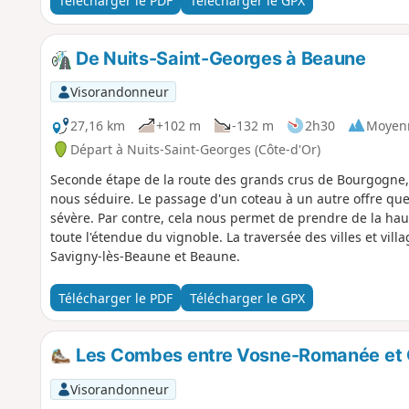
Télécharger le PDF
Télécharger le GPX
De Nuits-Saint-Georges à Beaune
Visorandonneur
27,16 km
+102 m
-132 m
2h30
Moyen
Départ à Nuits-Saint-Georges (Côte-d'Or)
Seconde étape de la route des grands crus de Bourgogne, t
nous séduire. Le passage d'un coteau à un autre offre qu
sévère. Par contre, cela nous permet de prendre de la ha
toute l'étendue du vignoble. La traversée des villes et vil
Savigny-lès-Beaune et Beaune.
Télécharger le PDF
Télécharger le GPX
Les Combes entre Vosne-Romanée et
Visorandonneur