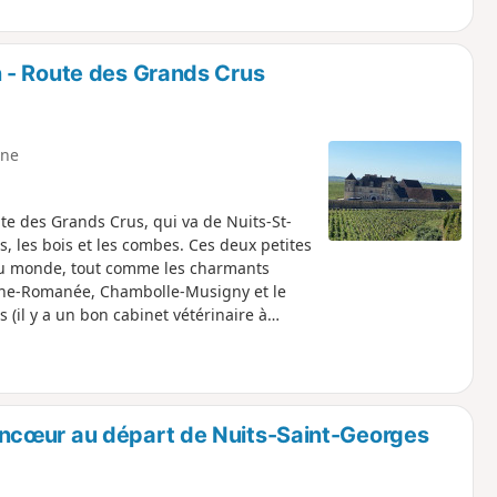
 - Route des Grands Crus
ne
ute des Grands Crus, qui va de Nuits-St-
 les bois et les combes. Ces deux petites
s au monde, tout comme les charmants
Vosne-Romanée, Chambolle-Musigny et le
 (il y a un bon cabinet vétérinaire à
a quelques montées au milieu qui mènent des
bus et en train.
ncœur au départ de Nuits-Saint-Georges