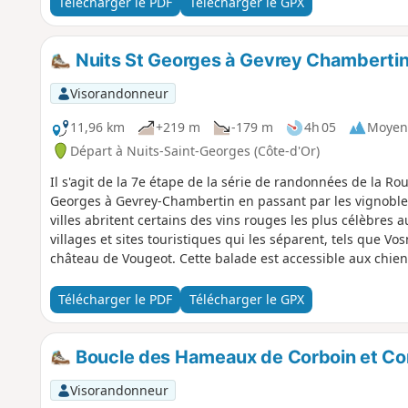
Télécharger le PDF
Télécharger le GPX
Nuits St Georges à Gevrey Chambertin
Visorandonneur
11,96 km
+219 m
-179 m
4h 05
Moyen
Départ à Nuits-Saint-Georges (Côte-d'Or)
Il s'agit de la 7e étape de la série de randonnées de la Ro
Georges à Gevrey-Chambertin en passant par les vignobles,
villes abritent certains des vins rouges les plus célèbre
villages et sites touristiques qui les séparent, tels que 
château de Vougeot. Cette balade est accessible aux chiens
Nuits). Elle est assez longue et assez difficile, car il y 
vignobles aux bois. Tu peux revenir au point de départ en 
Télécharger le PDF
Télécharger le GPX
Boucle des Hameaux de Corboin et Co
Visorandonneur