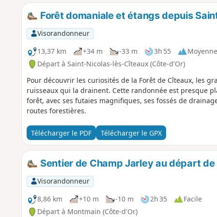
Forêt domaniale et étangs depuis Sain
Visorandonneur
13,37 km
+34 m
-33 m
3h 55
Moyenn
Départ à Saint-Nicolas-lès-Cîteaux (Côte-d'Or)
Pour découvrir les curiosités de la Forêt de Cîteaux, les gr
ruisseaux qui la drainent. Cette randonnée est presque p
forêt, avec ses futaies magnifiques, ses fossés de drainag
routes forestières.
Télécharger le PDF
Télécharger le GPX
Sentier de Champ Jarley au départ d
Visorandonneur
8,86 km
+10 m
-10 m
2h 35
Facile
Départ à Montmain (Côte-d'Or)