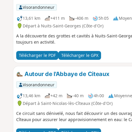
Visorandonneur
13,61 km
+411 m
-406 m
5h 05
Moyen
Départ à Nuits-Saint-Georges (Côte-d'Or)
A la découverte des grottes et cavités à Nuits-Saint-Georg
toujours en activité.
Télécharger le PDF
Télécharger le GPX
Autour de l'Abbaye de Citeaux
Visorandonneur
13,46 km
+42 m
-40 m
4h 00
Moyenn
Départ à Saint-Nicolas-lès-Cîteaux (Côte-d'Or)
Ce circuit sans dénivelé, nous fait découvrir un des ouvr
Cîteaux pour assurer leur approvisionnement en eau: le Ca