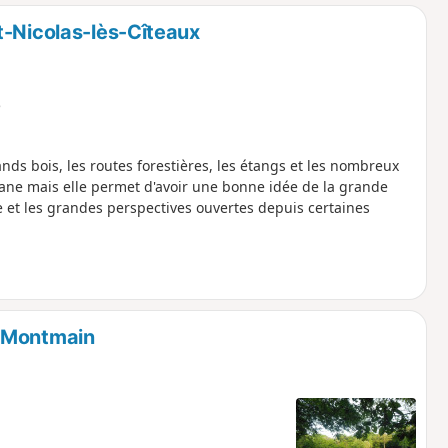
o
a
t-Nicolas-lès-Cîteaux
i
m
p
e
ands bois, les routes forestières, les étangs et les nombreux
lane mais elle permet d'avoir une bonne idée de la grande
e et les grandes perspectives ouvertes depuis certaines
e Montmain