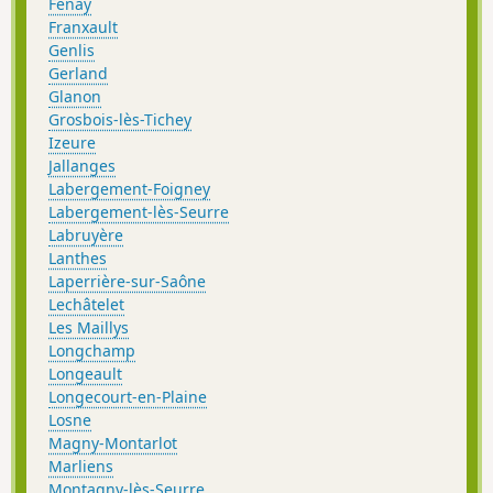
Fénay
Franxault
Genlis
Gerland
Glanon
Grosbois-lès-Tichey
Izeure
Jallanges
Labergement-Foigney
Labergement-lès-Seurre
Labruyère
Lanthes
Laperrière-sur-Saône
Lechâtelet
Les Maillys
Longchamp
Longeault
Longecourt-en-Plaine
Losne
Magny-Montarlot
Marliens
Montagny-lès-Seurre