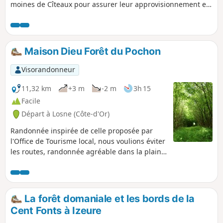
moines de Cîteaux pour assurer leur approvisionnement en
eau: le Canal de la Cent Fonts.
Maison Dieu Forêt du Pochon
Visorandonneur
11,32 km
+3 m
-2 m
3h 15
Facile
Départ à Losne (Côte-d'Or)
Randonnée inspirée de celle proposée par
l'Office de Tourisme local, nous voulions éviter
les routes, randonnée agréable dans la plaine
de la Saône par des chemins agricoles.
La forêt domaniale et les bords de la
Cent Fonts à Izeure