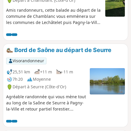
Départ à Chamblanc (Côte-d'Or)
Amis randonneurs, cette balade au départ de la
commune de Chamblanc vous emmènera sur
les communes de Lechâtelet puis Pagny-la-Ville
par le bord de Saône. Le retour se fera en
plaine afin de rejoindre Chamblanc. Randonnée
à éviter par temps chaud car peu d'ombre sur le
parcours.
Bord de Saône au départ de Seurre
Visorandonneur
25,51 km
+11 m
-11 m
7h 20
Moyenne
Départ à Seurre (Côte-d'Or)
Agréable randonnée qui vous mène tout
au long de la Saône de Seurre à Pagny-
la-Ville et retour partiel forestier.
Nombreux points de pique-nique
notamment vers le Châtelet et Pagny-la-
Ville.