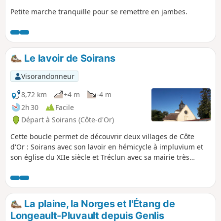
Petite marche tranquille pour se remettre en jambes.
Le lavoir de Soirans
Visorandonneur
8,72 km
+4 m
-4 m
2h 30
Facile
Départ à Soirans (Côte-d'Or)
Cette boucle permet de découvrir deux villages de Côte
d'Or : Soirans avec son lavoir en hémicycle à impluvium et
son église du XIIe siècle et Tréclun avec sa mairie très
originale, y compris ses décors mais aussi un abri bus peu
commun.
La plaine, la Norges et l'Étang de
Longeault-Pluvault depuis Genlis