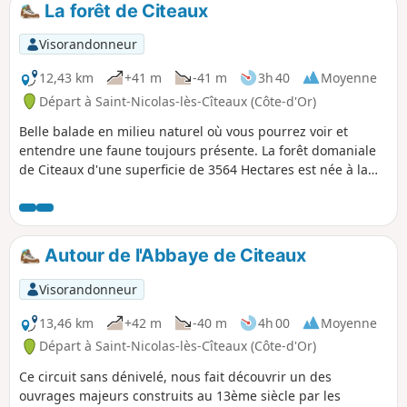
La forêt de Citeaux
p
Visorandonneur
12,43 km
+41 m
-41 m
3h 40
Moyenne
Départ à Saint-Nicolas-lès-Cîteaux (Côte-d'Or)
Belle balade en milieu naturel où vous pourrez voir et
entendre une faune toujours présente. La forêt domaniale
de Citeaux d'une superficie de 3564 Hectares est née à la
Révolution de la fusion d'un domaine royal et des biens
cisterciens. Il s'agit d'un ancien marécage assis sur les
premières terrasses du Val de Saône. Pour une promenade
dominicale en famille. Attention, sentiers disparus, voir les
Autour de l'Abbaye de Citeaux
avis, modifications en cours d'étude
Visorandonneur
13,46 km
+42 m
-40 m
4h 00
Moyenne
Départ à Saint-Nicolas-lès-Cîteaux (Côte-d'Or)
Ce circuit sans dénivelé, nous fait découvrir un des
ouvrages majeurs construits au 13ème siècle par les