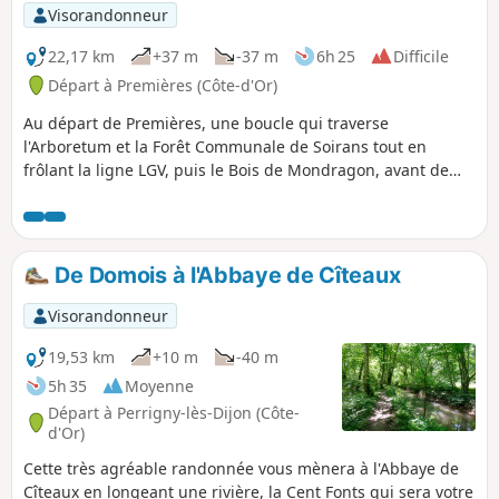
Visorandonneur
22,17 km
+37 m
-37 m
6h 25
Difficile
Départ à Premières (Côte-d'Or)
Au départ de Premières, une boucle qui traverse
l'Arboretum et la Forêt Communale de Soirans tout en
frôlant la ligne LGV, puis le Bois de Mondragon, avant de
s'enfoncer dans la Forêt Domaniale de Longchamp et ses
étangs, pour finalement observer le berceau du Roi de
Rome.
De Domois à l'Abbaye de Cîteaux
Visorandonneur
19,53 km
+10 m
-40 m
5h 35
Moyenne
Départ à Perrigny-lès-Dijon (Côte-
d'Or)
Cette très agréable randonnée vous mènera à l'Abbaye de
Cîteaux en longeant une rivière, la Cent Fonts qui sera votre