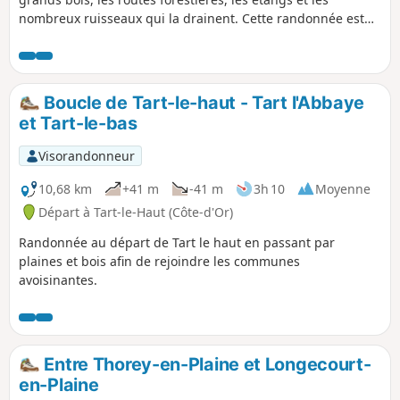
nombreux ruisseaux qui la drainent. Cette randonnée est
presque plane mais elle permet d'avoir une bonne idée de
la grande forêt, avec ses futaies magnifiques, ses fossés de
drainage et les grandes perspectives ouvertes depuis
certaines routes forestières.
Boucle de Tart-le-haut - Tart l'Abbaye
et Tart-le-bas
Visorandonneur
10,68 km
+41 m
-41 m
3h 10
Moyenne
Départ à Tart-le-Haut (Côte-d'Or)
Randonnée au départ de Tart le haut en passant par
plaines et bois afin de rejoindre les communes
avoisinantes.
Entre Thorey-en-Plaine et Longecourt-
en-Plaine