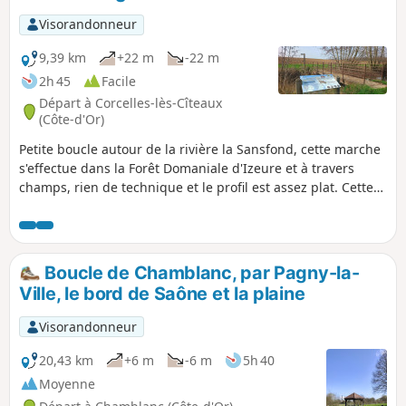
Visorandonneur
9,39 km
+22 m
-22 m
2h 45
Facile
Départ à Corcelles-lès-Cîteaux
(Côte-d'Or)
Petite boucle autour de la rivière la Sansfond, cette marche
s'effectue dans la Forêt Domaniale d'Izeure et à travers
champs, rien de technique et le profil est assez plat. Cette
variante longe la Sansfond plus longtemps en direction de
Noiron-sous-Gevrey, maintenant qu'une passerelle permet
de franchir ce cours d'eau sans risque pour rejoindre
Corcelles-lès-Cîteaux. Bonne balade idéale pour tous.
Boucle de Chamblanc, par Pagny-la-
Ville, le bord de Saône et la plaine
Visorandonneur
20,43 km
+6 m
-6 m
5h 40
Moyenne