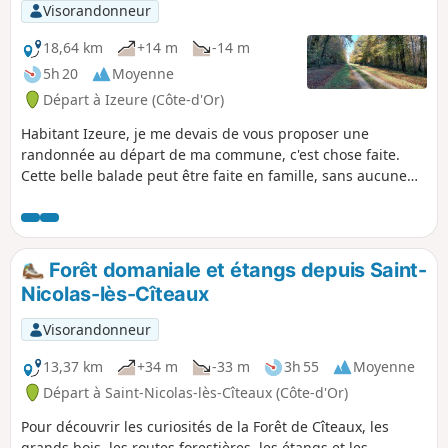
Visorandonneur
18,64 km
+14 m
-14 m
5h 20
Moyenne
Départ à Izeure (Côte-d'Or)
Habitant Izeure, je me devais de vous proposer une
randonnée au départ de ma commune, c'est chose faite.
Cette belle balade peut être faite en famille, sans aucune
difficulté et avec de nombreux points de pique-nique le
long de la Cent Fonts (et non sans fond). Mise en garde
modérateur au 07/04/2021 : Attention ! Problème de
propriété privée en (12) . Voir les avis
Forêt domaniale et étangs depuis Saint-
Nicolas-lès-Cîteaux
Visorandonneur
13,37 km
+34 m
-33 m
3h 55
Moyenne
Départ à Saint-Nicolas-lès-Cîteaux (Côte-d'Or)
Pour découvrir les curiosités de la Forêt de Cîteaux, les
grands bois, les routes forestières, les étangs et les