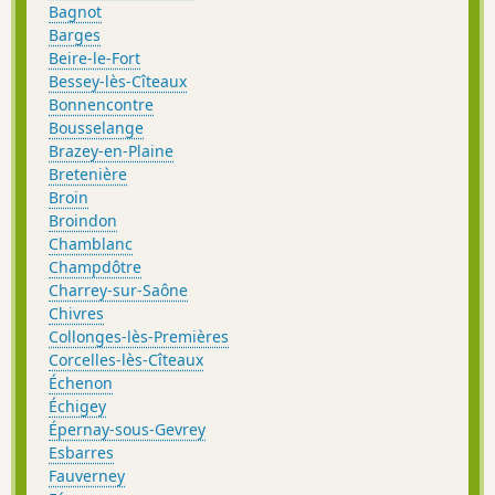
Bagnot
Barges
Beire-le-Fort
Bessey-lès-Cîteaux
Bonnencontre
Bousselange
Brazey-en-Plaine
Bretenière
Broin
Broindon
Chamblanc
Champdôtre
Charrey-sur-Saône
Chivres
Collonges-lès-Premières
Corcelles-lès-Cîteaux
Échenon
Échigey
Épernay-sous-Gevrey
Esbarres
Fauverney