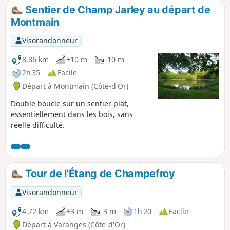
Sentier de Champ Jarley au départ de
Montmain
Visorandonneur
8,86 km
+10 m
-10 m
2h 35
Facile
Départ à Montmain (Côte-d'Or)
Double boucle sur un sentier plat,
essentiellement dans les bois, sans
réelle difficulté.
Tour de l'Étang de Champefroy
Visorandonneur
4,72 km
+3 m
-3 m
1h 20
Facile
Départ à Varanges (Côte-d'Or)