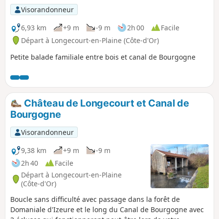
Visorandonneur
6,93 km
+9 m
-9 m
2h 00
Facile
Départ à Longecourt-en-Plaine (Côte-d'Or)
Petite balade familiale entre bois et canal de Bourgogne
Château de Longecourt et Canal de
Bourgogne
Visorandonneur
9,38 km
+9 m
-9 m
2h 40
Facile
Départ à Longecourt-en-Plaine
(Côte-d'Or)
Boucle sans difficulté avec passage dans la forêt de
Domaniale d'Izeure et le long du Canal de Bourgogne avec