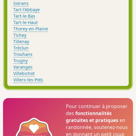
Soirans
Tart-l'Abbaye
Tart-le-Bas
Tart-le-Haut
Thorey-en-Plaine
Tichey
Tillenay
Tréclun
Trouhans
Trugny
Varanges
Villebichot
Villers-les-Pots
Pour continuer à proposer
des
fonctionnalités
gratuites et pratiques
en
randonnée, soutenez-nous
en donnant un petit coup