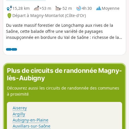
15,28 km
+53 m
-52 m
4h 30
Moyenne
Départ à Magny-Montarlot (Côte-d'Or)
Du vaste massif forestier de Longchamp aux rives de la
Saône, cette balade offre une variété de paysages
insoupçonnée en bordure du Val de Saône : richesse de la
faune et de la flore, charme des villages avec leurs églises,
lavoirs, château à Athé. Il y également le barrage sur la
Saône et la Plate à Poncey-lès-Athée, les étangs à Magny-
Montarlot et les magnifiques villages au passé riche en
histoire. C'est parti !
Plus de circuits de randonnée Magny-
lès-Aubigny
Découvrez aussi les circuits de randonnée des communes
à proximité
Aiserey
Argilly
Aubigny-en-Plaine
Auvillars-sur-Saône