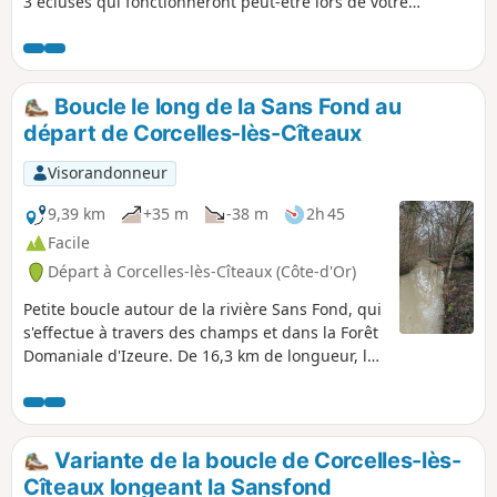
3 écluses qui fonctionneront peut-être lors de votre
passage. Dans Longecourt, on peut voir le château, le lavoir
et l'église.
Boucle le long de la Sans Fond au
départ de Corcelles-lès-Cîteaux
Visorandonneur
9,39 km
+35 m
-38 m
2h 45
Facile
Départ à Corcelles-lès-Cîteaux (Côte-d'Or)
Petite boucle autour de la rivière Sans Fond, qui
s'effectue à travers des champs et dans la Forêt
Domaniale d'Izeure. De 16,3 km de longueur, la
Sansfond prend sa source à Perrigny-les-Dijon à
230 m d’altitude et se jette dans la Vouge au
niveau de l'Abbaye de Cîteaux sur le territoire
de Saint-Nicolas-lès-Cîteaux à 193 m d’altitude.
Variante de la boucle de Corcelles-lès-
Cîteaux longeant la Sansfond