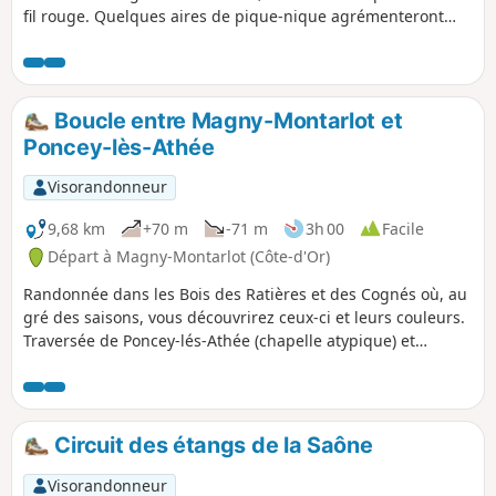
fil rouge. Quelques aires de pique-nique agrémenteront
cette belle balade.
Boucle entre Magny-Montarlot et
Poncey-lès-Athée
Visorandonneur
9,68 km
+70 m
-71 m
3h 00
Facile
Départ à Magny-Montarlot (Côte-d'Or)
Randonnée dans les Bois des Ratières et des Cognés où, au
gré des saisons, vous découvrirez ceux-ci et leurs couleurs.
Traversée de Poncey-lés-Athée (chapelle atypique) et
passage en bordure de Saône (barrage). Retour au travers
des prairies.
Circuit des étangs de la Saône
Visorandonneur