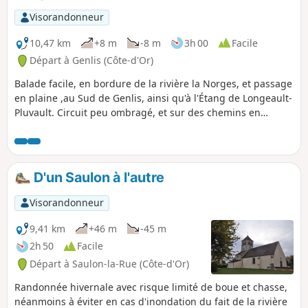
Visorandonneur
10,47 km
+8 m
-8 m
3h 00
Facile
Départ à Genlis (Côte-d'Or)
Balade facile, en bordure de la rivière la Norges, et passage
en plaine ,au Sud de Genlis, ainsi qu'à l'Étang de Longeault-
Pluvault. Circuit peu ombragé, et sur des chemins en
grande partie caillouteux.
D'un Saulon à l'autre
Visorandonneur
9,41 km
+46 m
-45 m
2h 50
Facile
Départ à Saulon-la-Rue (Côte-d'Or)
Randonnée hivernale avec risque limité de boue et chasse,
néanmoins à éviter en cas d'inondation du fait de la rivière