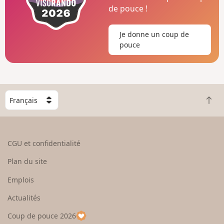
de pouce !
Je donne un coup de
pouce
C
R
h
e
o
t
i
o
s
CGU et confidentialité
u
i
r
s
Plan du site
e
s
n
e
Emplois
h
z
Actualités
a
u
u
n
Coup de pouce 2026
t
p