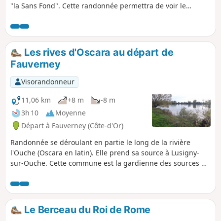
"la Sans Fond". Cette randonnée permettra de voir le
château de Saulon-la-Rue, l'église de Saulon-la-Chapelle
avec ses 2 tourelles, et de longer une partie de la rivière "la
Sans Fond" avec le moulin de Saulon-la-Chapelle. Problème
de propriété privée, modification d'itinéraire en cours
Les rives d'Oscara au départ de
d'étude
Fauverney
Visorandonneur
11,06 km
+8 m
-8 m
3h 10
Moyenne
Départ à Fauverney (Côte-d'Or)
Randonnée se déroulant en partie le long de la rivière
l'Ouche (Oscara en latin). Elle prend sa source à Lusigny-
sur-Ouche. Cette commune est la gardienne des sources de
l'Ouche. Le village est particulièrement charmant avec ses
maisons en pierres.
Le Berceau du Roi de Rome