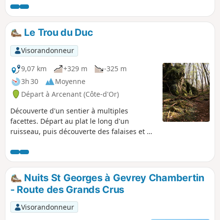
quand on a déjà fait et refait toutes les autres et que l'on a
envie de changer !
Le Trou du Duc
Visorandonneur
9,07 km
+329 m
-325 m
3h 30
Moyenne
Départ à Arcenant (Côte-d'Or)
Découverte d'un sentier à multiples
facettes. Départ au plat le long d'un
ruisseau, puis découverte des falaises et du
Trou du Duc. Passage en forêt et
découverte de 2 lieux historiques: le site
Gallo-Romain et le Monument du Maquis.
Retour par les vignes.
Nuits St Georges à Gevrey Chambertin
- Route des Grands Crus
Visorandonneur