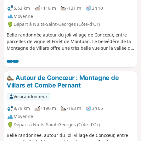
6,52 km
+118 m
-121 m
2h 10
Moyenne
Départ à Nuits-Saint-Georges (Côte-d'Or)
Belle randonnée autour du joli village de Concœur, entre
parcelles de vigne et Forêt de Mantuan. Le belvédère de la
Montagne de Villars offre une très belle vue sur la vallée du
Meuzin et le vignoble des Hautes Côtes de Nuits.
Autour de Concœur : Montagne de
Villars et Combe Pernant
Visorandonneur
8,79 km
+190 m
-193 m
3h 05
Moyenne
Départ à Nuits-Saint-Georges (Côte-d'Or)
Belle randonnée, autour du joli village de Concœur, entre