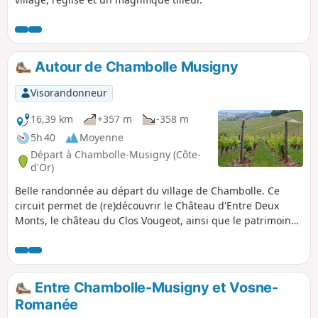
Autour de Chambolle Musigny
Visorandonneur
16,39 km
+357 m
-358 m
5h 40
Moyenne
Départ à Chambolle-Musigny (Côte-
d'Or)
Belle randonnée au départ du village de Chambolle. Ce
circuit permet de (re)découvrir le Château d'Entre Deux
Monts, le château du Clos Vougeot, ainsi que le patrimoine
naturel des combes de Chambolle Musigny et d'Orveau.
Entre Chambolle-Musigny et Vosne-
Romanée