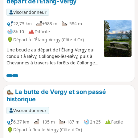
départ de l'Étang-Vergy
route.
Visorandonneur
22,73 km
+583 m
-584 m
8h 10
Difficile
Départ à L'Étang-Vergy (Côte-d'Or)
Une boucle au départ de l'Étang-Vergy qui
conduit à Bévy, Collonges-lès-Bévy, puis à
Chevannes à travers les forêts de Collonges,
de Chevannes et d'Arcenant, tout en frôlant
Meuilley et Messanges, avant de rejoindre
Curtil-Vergy. Au gré de cette balade entre
bois et vignes, des arbres remarquables, un
La butte de Vergy et son passé
site mégalithique, une source renaissante,
historique
les ruines d'une abbaye, sans oublier
lavoirs, moulins et vieilles pierres
Visorandonneur
réhabilitées.
6,37 km
+195 m
-187 m
2h 25
Facile
Départ à Reulle-Vergy (Côte-d'Or)