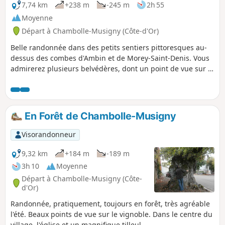
7,74 km
+238 m
-245 m
2h 55
Moyenne
Départ à Chambolle-Musigny (Côte-d'Or)
Belle randonnée dans des petits sentiers pittoresques au-
dessus des combes d'Ambin et de Morey-Saint-Denis. Vous
admirerez plusieurs belvédères, dont un point de vue sur le
village de Chambolle Musigny, un autre sur le laminoir de
la Combe d'Ambin, et un dernier sur le vignoble de Morey-
Saint-Denis. Au passage, découvrez la grotte de la Chambre
aux fées. Vous passerez aussi à côté de l'élevage équestre
En Forêt de Chambolle-Musigny
de la montagne de Morey. Certains passages nécessitent
une attention particulière pour s'orienter, l'application (ou
Visorandonneur
un GPS de randonnée) est conseillée.
9,32 km
+184 m
-189 m
3h 10
Moyenne
Départ à Chambolle-Musigny (Côte-
d'Or)
Randonnée, pratiquement, toujours en forêt, très agréable
l'été. Beaux points de vue sur le vignoble. Dans le centre du
village, l'église et un magnifique tilleul.