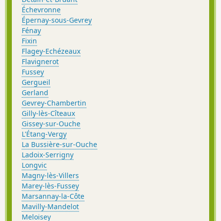
Échevronne
Épernay-sous-Gevrey
Fénay
Fixin
Flagey-Echézeaux
Flavignerot
Fussey
Gergueil
Gerland
Gevrey-Chambertin
Gilly-lès-Cîteaux
Gissey-sur-Ouche
L'Étang-Vergy
La Bussière-sur-Ouche
Ladoix-Serrigny
Longvic
Magny-lès-Villers
Marey-lès-Fussey
Marsannay-la-Côte
Mavilly-Mandelot
Meloisey