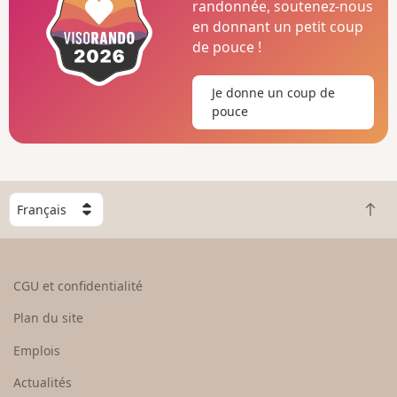
randonnée, soutenez-nous
en donnant un petit coup
de pouce !
Je donne un coup de
pouce
C
R
h
e
o
t
i
o
s
CGU et confidentialité
u
i
r
s
Plan du site
e
s
n
e
Emplois
h
z
Actualités
a
u