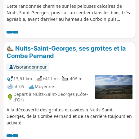
Cette randonnée chemine sur les pelouses calcaires de
Nuits-Saint-Georges, puis sur un sentier dans les bois, très
agréable, avant d’arriver au hameau de Corboin puis
Concœur. Au retour le sentier surplombe les importants
vignobles de Vosne-Romanée et Nuits-Saint-Georges.
Nuits-Saint-Georges, ses grottes et la
Combe Pernand
Visorandonneur
13,61 km
+411 m
-406 m
5h 05
Moyenne
Départ à Nuits-Saint-Georges (Côte-
d'Or)
A la découverte des grottes et cavités à Nuits-Saint-
Georges, de la Combe Pernand et de sa carrière toujours en
activité.