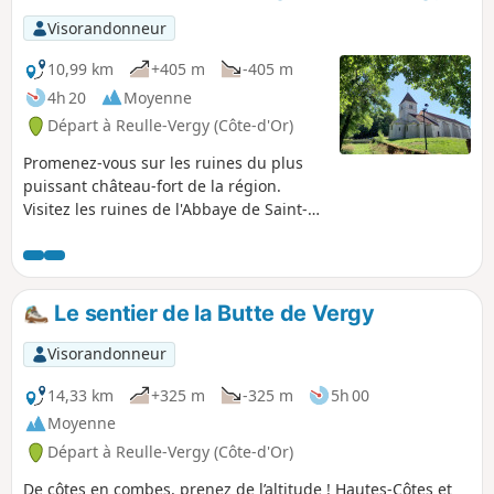
Visorandonneur
10,99 km
+405 m
-405 m
4h 20
Moyenne
Départ à Reulle-Vergy (Côte-d'Or)
Promenez-vous sur les ruines du plus
puissant château-fort de la région.
Visitez les ruines de l'Abbaye de Saint-
Vivant et faites une petite exploration de
l'Abîme de Bévy.
Le sentier de la Butte de Vergy
Visorandonneur
14,33 km
+325 m
-325 m
5h 00
Moyenne
Départ à Reulle-Vergy (Côte-d'Or)
De côtes en combes, prenez de l’altitude ! Hautes-Côtes et