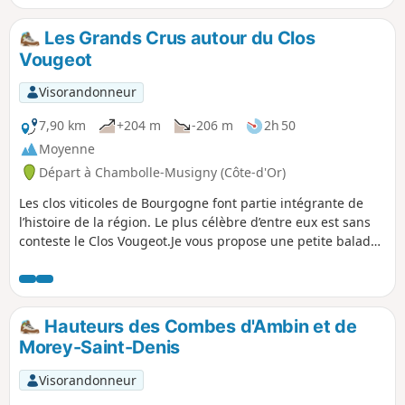
Les Grands Crus autour du Clos
Vougeot
Visorandonneur
7,90 km
+204 m
-206 m
2h 50
Moyenne
Départ à Chambolle-Musigny (Côte-d'Or)
Les clos viticoles de Bourgogne font partie intégrante de
l’histoire de la région. Le plus célèbre d’entre eux est sans
conteste le Clos Vougeot.Je vous propose une petite balade
sur les hauteurs de celui-ci au départ de Chambolle-
Musigny.
Hauteurs des Combes d'Ambin et de
Morey-Saint-Denis
Visorandonneur