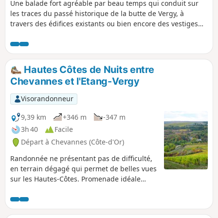
Une balade fort agréable par beau temps qui conduit sur
les traces du passé historique de la butte de Vergy, à
travers des édifices existants ou bien encore des vestiges
de monuments ancestraux.
Hautes Côtes de Nuits entre
Chevannes et l'Etang-Vergy
Visorandonneur
9,39 km
+346 m
-347 m
3h 40
Facile
Départ à Chevannes (Côte-d'Or)
Randonnée ne présentant pas de difficulté,
en terrain dégagé qui permet de belles vues
sur les Hautes-Côtes. Promenade idéale
pour une demi-journée d'automne (les
vignes sont magnifiques) ou d'hiver (terrain
très praticable).