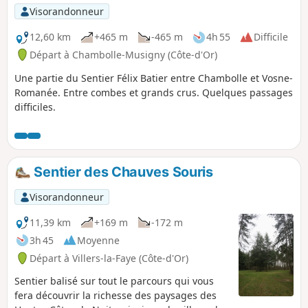
Visorandonneur
12,60 km
+465 m
-465 m
4h 55
Difficile
Départ à Chambolle-Musigny (Côte-d'Or)
Une partie du Sentier Félix Batier entre Chambolle et Vosne-
Romanée. Entre combes et grands crus. Quelques passages
difficiles.
Sentier des Chauves Souris
Visorandonneur
11,39 km
+169 m
-172 m
3h 45
Moyenne
Départ à Villers-la-Faye (Côte-d'Or)
Sentier balisé sur tout le parcours qui vous
fera découvrir la richesse des paysages des