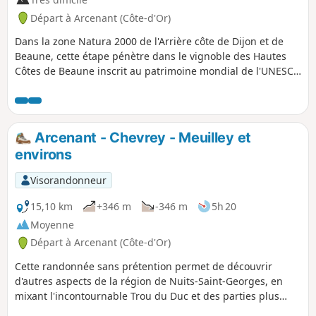
Départ à Arcenant (Côte-d'Or)
Dans la zone Natura 2000 de l'Arrière côte de Dijon et de
Beaune, cette étape pénètre dans le vignoble des Hautes
Côtes de Beaune inscrit au patrimoine mondial de l'UNESCO
au titre de paysage culturel des Climats du vignoble de
Bourgogne. On parcourt combes, forêts, plateaux, pelouses
calcaires et vignoble à la découverte d'un patrimoine
constitué de lavoirs, d'une abbaye et d'une nécropole
Arcenant - Chevrey - Meuilley et
néolithique.
environs
Visorandonneur
15,10 km
+346 m
-346 m
5h 20
Moyenne
Départ à Arcenant (Côte-d'Or)
Cette randonnée sans prétention permet de découvrir
d'autres aspects de la région de Nuits-Saint-Georges, en
mixant l'incontournable Trou du Duc et des parties plus
classiques. Une randonnée à faire pour varier les plaisirs