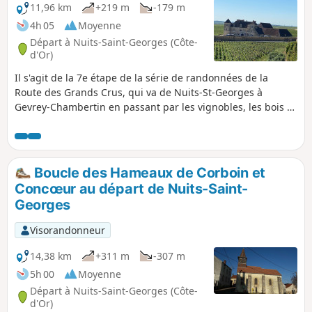
11,96 km
+219 m
-179 m
4h 05
Moyenne
Départ à Nuits-Saint-Georges (Côte-
d'Or)
Il s'agit de la 7e étape de la série de randonnées de la
Route des Grands Crus, qui va de Nuits-St-Georges à
Gevrey-Chambertin en passant par les vignobles, les bois et
les combes. Ces deux petites villes abritent certains des
vins rouges les plus célèbres au monde, tout comme les
charmants villages et sites touristiques qui les séparent,
tels que Vosne-Romanée, Chambolle-Musigny et le château
Boucle des Hameaux de Corboin et
de Vougeot. Cette balade est accessible aux chiens (il y a un
Concœur au départ de Nuits-Saint-
bon cabinet vétérinaire à Nuits). Elle est assez longue et
Georges
assez difficile, car il y a quelques montées au milieu qui
mènent des vignobles aux bois. Tu peux revenir au point de
Visorandonneur
départ en bus et en train.
14,38 km
+311 m
-307 m
5h 00
Moyenne
Départ à Nuits-Saint-Georges (Côte-
d'Or)