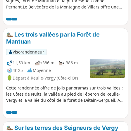
vignes, forêt de Mantuan et la pittoresque Combe
Pernant.Le Belvédère de la Montagne de Villars offre une
très belle vue sur la Vallée du Meuzin et le vignoble des
Hautes Côtes de Nuits.Les pelouses des falaises de la
Combe Pernant sont couvertes de fleurs au printemps.
Les trois vallées par la Forêt de
Mantuan
Visorandonneur
11,59 km
+386 m
-386 m
4h 25
Moyenne
Départ à Reulle-Vergy (Côte-d'Or)
Cette randonnée offre de jolis panoramas sur trois vallées :
les Côtes de Nuits, la vallée au pied de l'éperon de Reulle-
Vergy et la vallée du côté de la forêt de Détain-Gergueil. Au
programme également, les jolis villages typiques de
Corboin et Concoeur, puis Segrois. Sans oublier l'Abbaye de
Saint-Vivant en rénovation.
Sur les terres des Seigneurs de Vergy