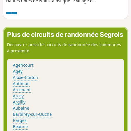
Hautes Côtes de Nuits, ainsi que le village de
Villers-la-Faye. ⚠️ 19/05/2026 : Le chemin des
chauves-souris est en train d'être modifié,
réaménagé et rebalisé par l'association
Naturellement Villers.
Plus de circuits de randonnée Segrois
Découvrez aussi les circuits de randonnée des communes
à proximité
Agencourt
Agey
Aloxe-Corton
Antheuil
Arcenant
Arcey
Argilly
Aubaine
Barbirey-sur-Ouche
Barges
Beaune