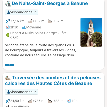
De Nuits-Saint-Georges à Beaune
Visorandonneur
27,16 km
+102 m
-132 m
2h30
Moyenne
Départ à Nuits-Saint-Georges (Côte-
d'Or)
Seconde étape de la route des grands crus
de Bourgogne, toujours à travers les vignes,
continue de nous séduire. Le passage d'un
coteau à un autre offre quelques bonnes
montées, mais rien de trop sévère. Par
contre, cela nous permet de prendre de la
hauteur et de découvrir un beau panorama
Traversée des combes et des pelouses
sur toute l'étendue du vignoble. La traversée
calcaires des Hautes Côtes de Beaune
des villes et villages, Aloxe-Corton et son
magnifique château, Savigny-lès-Beaune et
Visorandonneur
Beaune.
24,50 km
+735 m
-683 m
10h
Très difficile