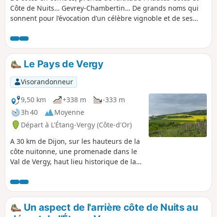
Côte de Nuits… Gevrey-Chambertin… De grands noms qui
sonnent pour l’évocation d’un célèbre vignoble et de ses
Grands Crus... et celui d’un patrimoine naturel varié et
méconnu ! Un environnement généreux où prospèrent une
faune et une flore riches et diversifiées.
Le Pays de Vergy
Visorandonneur
9,50 km
+338 m
-333 m
3h 40
Moyenne
Départ à L'Étang-Vergy (Côte-d'Or)
A 30 km de Dijon, sur les hauteurs de la
côte nuitonne, une promenade dans le
Val de Vergy, haut lieu historique de la
terre de Bourgogne, fief des "preux"
Vergy, prestigieuse famille ancrée au
plus profond des mémoires passées et
actuelles. Étang Vergy, Abbaye Saint
Un aspect de l'arrière côte de Nuits au
Vivant, Curtil-Vergy, Bévy sur notre