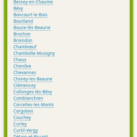
Bessey-en-Chaume
Bévy
Boncourt-le-Bois
Bouilland
Bouze-lès-Beaune
Brochon
Broindon
Chambœuf
Chambolle-Musigny
Chaux
Chenôve
Chevannes
Chorey-les-Beaune
Clémencey
Collonges-lès-Bévy
Comblanchien
Corcelles-les-Monts
Corgoloin
Couchey
Curley
Curtil-Vergy
Détain-et-Bruant