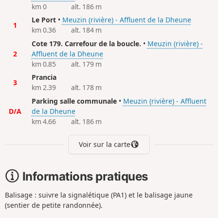
km 0
alt. 186 m
Le Port
•
Meuzin (rivière) - Affluent de la Dheune
1
km 0.36
alt. 184 m
Cote 179. Carrefour de la boucle.
•
Meuzin (rivière) -
2
Affluent de la Dheune
km 0.85
alt. 179 m
Prancia
3
km 2.39
alt. 178 m
Parking salle communale
•
Meuzin (rivière) - Affluent
D/A
de la Dheune
km 4.66
alt. 186 m
Voir sur la carte
Informations pratiques
Balisage : suivre la signalétique (PA1) et le balisage jaune
(sentier de petite randonnée).