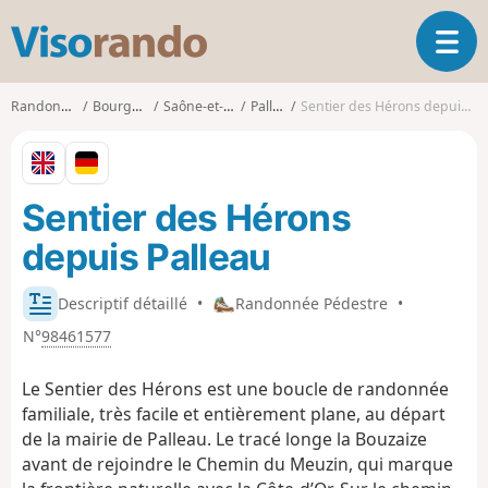
V
O
i
u
s
v
o
Randonnées
Bourgogne
Saône-et-Loire
Palleau
Sentier des Hérons depuis Palleau
r
r
i
a
r
n
l
d
Sentier des Hérons
a
o
n
depuis Palleau
a
v
i
Descriptif détaillé
•
Randonnée Pédestre
•
g
N°
98461577
a
t
Le Sentier des Hérons est une boucle de randonnée
i
familiale, très facile et entièrement plane, au départ
o
de la mairie de Palleau. Le tracé longe la Bouzaize
n
avant de rejoindre le Chemin du Meuzin, qui marque