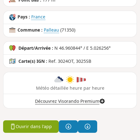
Pays :
France
Commune :
Palleau
(71350)
Départ/Arrivée :
N 46.960844° / E 5.026256°
Carte(s) IGN :
Ref. 3024OT, 3025SB
Météo détaillée heure par heure
Découvrez Visorando Premium
Ouvrir dans l'app