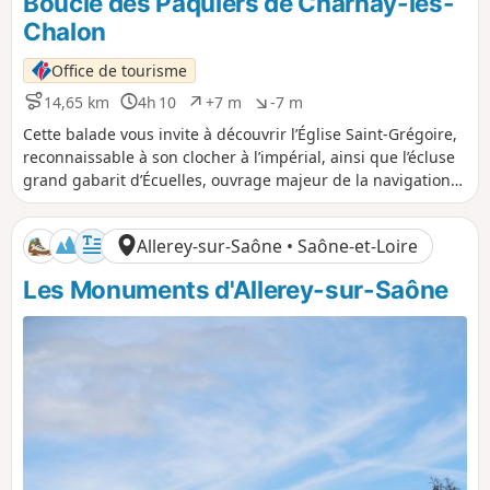
Boucle des Pâquiers de Charnay-lès-
Chalon
Office de tourisme
14,65 km
4h 10
+7 m
-7 m
D
D
D
D
i
u
é
é
Cette balade vous invite à découvrir l’Église Saint-Grégoire,
s
r
n
n
reconnaissable à son clocher à l’impérial, ainsi que l’écluse
t
é
i
i
grand gabarit d’Écuelles, ouvrage majeur de la navigation
a
e
v
v
sur la Saône. Le parcours traverse également les prairies du
n
e
e
Val de Saône, refuge du courlis cendré.
c
l
l
Allerey-sur-Saône • Saône-et-Loire
e
é
é
p
n
Les Monuments d'Allerey-sur-Saône
o
é
s
g
i
a
t
t
i
i
f
f