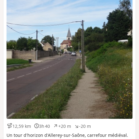
12,59 km
3h 40
+20 m
-20 m
D
D
D
D
i
u
é
é
Un tour d'horizon d'Allerey-sur-Saône, carrefour médiéval.