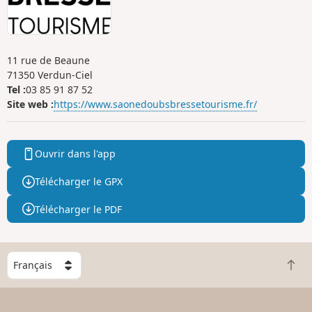
11 rue de Beaune
71350 Verdun-Ciel
Tel :
03 85 91 87 52
Site web :
https://www.saonedoubsbressetourisme.fr/
Ouvrir dans l'app
Télécharger le GPX
Télécharger le PDF
C
R
h
e
o
t
i