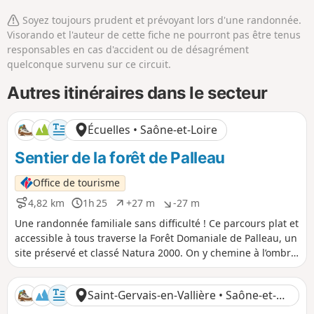
Soyez toujours prudent et prévoyant lors d'une randonnée.
Visorando et l'auteur de cette fiche ne pourront pas être tenus
responsables en cas d'accident ou de désagrément
quelconque survenu sur ce circuit.
Autres itinéraires dans le secteur
Écuelles • Saône-et-Loire
Sentier de la forêt de Palleau
Office de tourisme
4,82 km
1h 25
+27 m
-27 m
D
D
D
D
i
u
é
é
Une randonnée familiale sans difficulté ! Ce parcours plat et
s
r
n
n
accessible à tous traverse la Forêt Domaniale de Palleau, un
t
é
i
i
site préservé et classé Natura 2000. On y chemine à l’ombre
a
e
v
v
d’un grand massif forestier de feuillus. L'un des joyaux de la
n
e
e
faune de la forêt de Palleau est sans aucun doute sa
c
l
l
Saint-Gervais-en-Vallière • Saône-et-
e
é
é
population d'oiseaux, avec une diversité et une densité
p
n
Loire
remarquables de certaines espèces. Par exemple, la densité