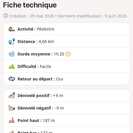
n
Fiche technique
g
Création :
29 mai 2026
• Dernière modification :
9 juin 2026
r
a
Activité :
Pédestre
n
d
Distance :
4,66 km
Durée moyenne :
1h 20
Difficulté :
Facile
Retour au départ :
Oui
Dénivelé positif :
+ 9 m
Dénivelé négatif :
- 9 m
Point haut :
187 m
Point bas :
177 m