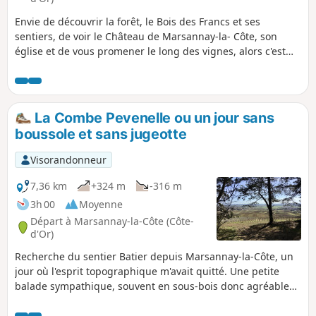
Envie de découvrir la forêt, le Bois des Francs et ses
sentiers, de voir le Château de Marsannay-la- Côte, son
église et de vous promener le long des vignes, alors c'est
parti. Les vignes de Marsannay-la-Côte font partie des
Climats du vignoble de Bourgogne inscrits au patrimoine
de l’Humanité. Ces vignes qui produisent, par l’effet
conjugué de la géologie, de l’exposition et du travail de
La Combe Pevenelle ou un jour sans
l’homme, un vin différent de ceux que donneront les
boussole et sans jugeotte
Climats voisins.
Visorandonneur
7,36 km
+324 m
-316 m
3h 00
Moyenne
Départ à Marsannay-la-Côte (Côte-
d'Or)
Recherche du sentier Batier depuis Marsannay-la-Côte, un
jour où l'esprit topographique m'avait quitté. Une petite
balade sympathique, souvent en sous-bois donc agréable
par temps chaud.