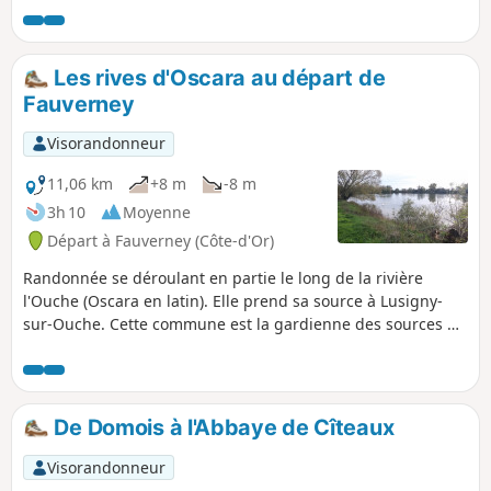
long de la Cent Fonts (et non sans fond). Mise en garde
modérateur au 07/04/2021 : Attention ! Problème de
propriété privée en (12) . Voir les avis
Les rives d'Oscara au départ de
Fauverney
Visorandonneur
11,06 km
+8 m
-8 m
3h 10
Moyenne
Départ à Fauverney (Côte-d'Or)
Randonnée se déroulant en partie le long de la rivière
l'Ouche (Oscara en latin). Elle prend sa source à Lusigny-
sur-Ouche. Cette commune est la gardienne des sources de
l'Ouche. Le village est particulièrement charmant avec ses
maisons en pierres.
De Domois à l'Abbaye de Cîteaux
Visorandonneur