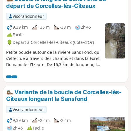
départ de Corcelles-lès-Cîteaux
Visorandonneur
9,39 km
+35 m
-38 m
2h 45
Facile
Départ à Corcelles-lès-Cîteaux (Côte-d'Or)
Petite boucle autour de la rivière Sans Fond, qui
s'effectue à travers des champs et dans la Forêt
Domaniale d'Izeure. De 16,3 km de longueur, la
Sansfond prend sa source à Perrigny-les-Dijon à
230 m d’altitude et se jette dans la Vouge au
niveau de l'Abbaye de Cîteaux sur le territoire
de Saint-Nicolas-lès-Cîteaux à 193 m d’altitude.
Variante de la boucle de Corcelles-lès-
Cîteaux longeant la Sansfond
Visorandonneur
9,39 km
+22 m
-22 m
2h 45
Facile