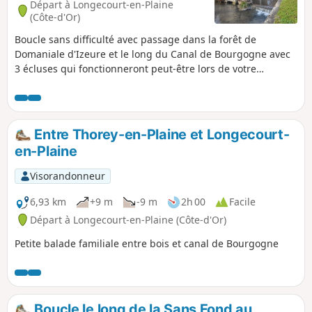
Départ à Longecourt-en-Plaine
(Côte-d'Or)
Boucle sans difficulté avec passage dans la forêt de
Domaniale d'Izeure et le long du Canal de Bourgogne avec
3 écluses qui fonctionneront peut-être lors de votre
passage. Dans Longecourt, on peut voir le château, le lavoir
et l'église.
Entre Thorey-en-Plaine et Longecourt-
en-Plaine
Visorandonneur
6,93 km
+9 m
-9 m
2h 00
Facile
Départ à Longecourt-en-Plaine (Côte-d'Or)
Petite balade familiale entre bois et canal de Bourgogne
Boucle le long de la Sans Fond au