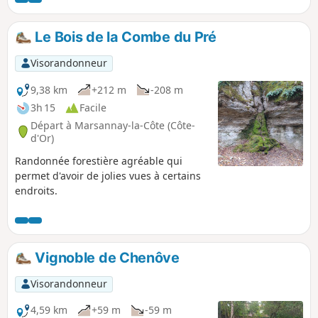
Le Bois de la Combe du Pré
Visorandonneur
9,38 km
+212 m
-208 m
3h 15
Facile
Départ à Marsannay-la-Côte (Côte-
d'Or)
Randonnée forestière agréable qui
permet d'avoir de jolies vues à certains
endroits.
Vignoble de Chenôve
Visorandonneur
4,59 km
+59 m
-59 m