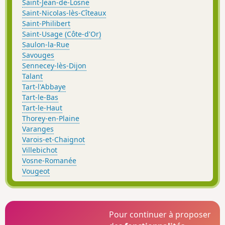
Saint-Jean-de-Losne
Saint-Nicolas-lès-Cîteaux
Saint-Philibert
Saint-Usage (Côte-d'Or)
Saulon-la-Rue
Savouges
Sennecey-lès-Dijon
Talant
Tart-l'Abbaye
Tart-le-Bas
Tart-le-Haut
Thorey-en-Plaine
Varanges
Varois-et-Chaignot
Villebichot
Vosne-Romanée
Vougeot
Pour continuer à proposer