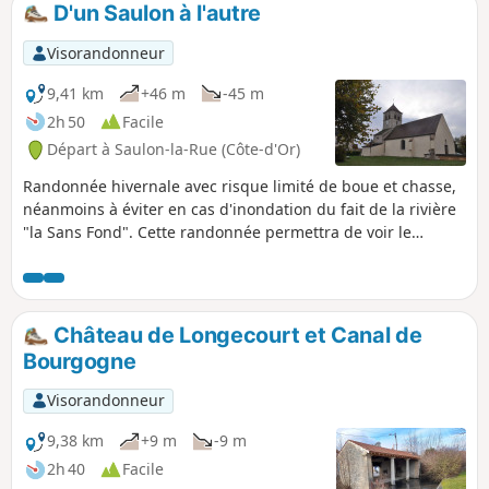
D'un Saulon à l'autre
p
Visorandonneur
9,41 km
+46 m
-45 m
2h 50
Facile
Départ à Saulon-la-Rue (Côte-d'Or)
Randonnée hivernale avec risque limité de boue et chasse,
néanmoins à éviter en cas d'inondation du fait de la rivière
"la Sans Fond". Cette randonnée permettra de voir le
château de Saulon-la-Rue, l'église de Saulon-la-Chapelle
avec ses 2 tourelles, et de longer une partie de la rivière "la
Sans Fond" avec le moulin de Saulon-la-Chapelle. Problème
de propriété privée, modification d'itinéraire en cours
Château de Longecourt et Canal de
d'étude
Bourgogne
Visorandonneur
9,38 km
+9 m
-9 m
2h 40
Facile