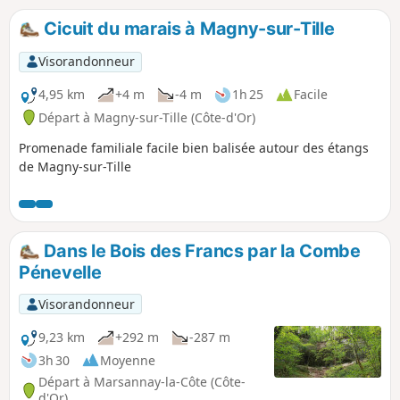
Cicuit du marais à Magny-sur-Tille
Visorandonneur
4,95 km
+4 m
-4 m
1h 25
Facile
Départ à Magny-sur-Tille (Côte-d'Or)
Promenade familiale facile bien balisée autour des étangs
de Magny-sur-Tille
Dans le Bois des Francs par la Combe
Pénevelle
Visorandonneur
9,23 km
+292 m
-287 m
3h 30
Moyenne
Départ à Marsannay-la-Côte (Côte-
d'Or)