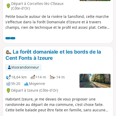
Départ à Corcelles-lès-Cîteaux
(Côte-d'Or)
Petite boucle autour de la rivière la Sansfond, cette marche
s'effectue dans la Forêt Domaniale d'Izeure et à travers
champs, rien de technique et le profil est assez plat. Cette
variante longe la Sansfond plus longtemps en direction de
Noiron-sous-Gevrey, maintenant qu'une passerelle permet
de franchir ce cours d'eau sans risque pour rejoindre
Corcelles-lès-Cîteaux. Bonne balade idéale pour tous.
La forêt domaniale et les bords de la
Cent Fonts à Izeure
Visorandonneur
18,64 km
+14 m
-14 m
5h 20
Moyenne
Départ à Izeure (Côte-d'Or)
Habitant Izeure, je me devais de vous proposer une
randonnée au départ de ma commune, c'est chose faite.
Cette belle balade peut être faite en famille, sans aucune
difficulté et avec de nombreux points de pique-nique le