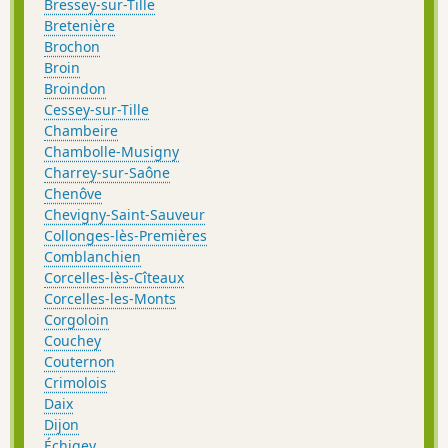
Bressey-sur-Tille
Bretenière
Brochon
Broin
Broindon
Cessey-sur-Tille
Chambeire
Chambolle-Musigny
Charrey-sur-Saône
Chenôve
Chevigny-Saint-Sauveur
Collonges-lès-Premières
Comblanchien
Corcelles-lès-Cîteaux
Corcelles-les-Monts
Corgoloin
Couchey
Couternon
Crimolois
Daix
Dijon
Échigey