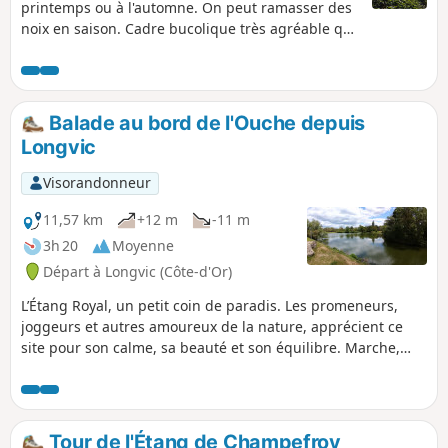
printemps ou à l'automne. On peut ramasser des
noix en saison. Cadre bucolique très agréable qui
permet de regarder les oiseaux. Pique-nique
possible au bord de l'étang.Remarque : la Gaule
de Neuilly organise son Enduro Carpes du 23 au
25 mai (2025) à l'étang de Neuilly-Crimolois.
Balade au bord de l'Ouche depuis
Longvic
Visorandonneur
11,57 km
+12 m
-11 m
3h 20
Moyenne
Départ à Longvic (Côte-d'Or)
L’Étang Royal, un petit coin de paradis. Les promeneurs,
joggeurs et autres amoureux de la nature, apprécient ce
site pour son calme, sa beauté et son équilibre. Marche,
sans réelle difficulté, pour apprécier le charme verdoyant
des étangs et des rives de l'Ouche.
Tour de l'Étang de Champefroy