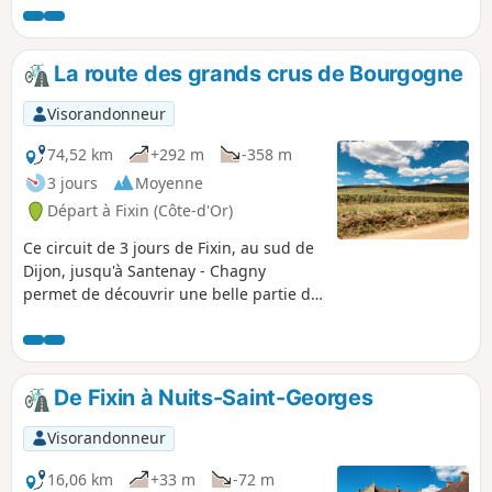
La route des grands crus de Bourgogne
Visorandonneur
74,52 km
+292 m
-358 m
3 jours
Moyenne
Départ à Fixin (Côte-d'Or)
Ce circuit de 3 jours de Fixin, au sud de
Dijon, jusqu'à Santenay - Chagny
permet de découvrir une belle partie du
vignoble Bourguignon. Tous les villages
et villes traversés ont leur propre
histoire liée autant à celle de France
qu'à celle du vin. Au mois de juin, les
De Fixin à Nuits-Saint-Georges
vignerons s'activent dans les vignes à
l'aide d'engins mécanisés ou de chevaux
Visorandonneur
de trait ou à pied. Après quelques
montées un peu ardues parfois, la
16,06 km
+33 m
-72 m