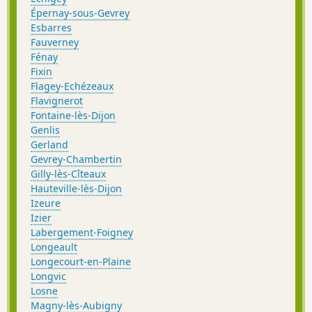
Épernay-sous-Gevrey
Esbarres
Fauverney
Fénay
Fixin
Flagey-Echézeaux
Flavignerot
Fontaine-lès-Dijon
Genlis
Gerland
Gevrey-Chambertin
Gilly-lès-Cîteaux
Hauteville-lès-Dijon
Izeure
Izier
Labergement-Foigney
Longeault
Longecourt-en-Plaine
Longvic
Losne
Magny-lès-Aubigny