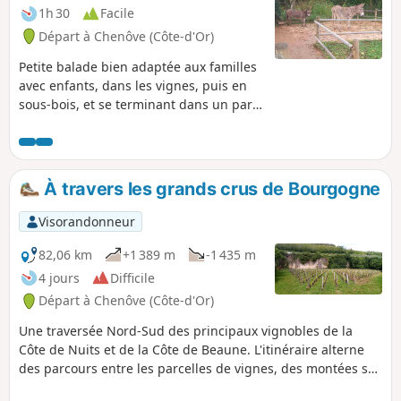
1h 30
Facile
Départ à Chenôve (Côte-d'Or)
Petite balade bien adaptée aux familles
avec enfants, dans les vignes, puis en
sous-bois, et se terminant dans un parc
avec des jeux pour enfants et des
animaux.
À travers les grands crus de Bourgogne
Visorandonneur
82,06 km
+1 389 m
-1 435 m
4 jours
Difficile
Départ à Chenôve (Côte-d'Or)
Une traversée Nord-Sud des principaux vignobles de la
Côte de Nuits et de la Côte de Beaune. L'itinéraire alterne
des parcours entre les parcelles de vignes, des montées sur
les coteaux, d'où l'on bénéficie de superbes panoramas, et