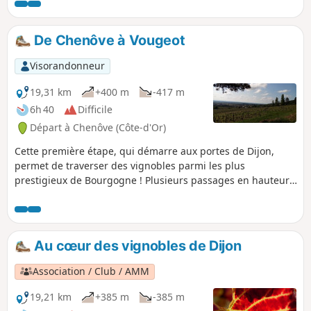
des passages en forêts. Chaque étape peut être l'occasion
de déguster quelques crus prestigieux ou plus modestes,
toujours avec modération.
De Chenôve à Vougeot
Visorandonneur
19,31 km
+400 m
-417 m
6h 40
Difficile
Départ à Chenôve (Côte-d'Or)
Cette première étape, qui démarre aux portes de Dijon,
permet de traverser des vignobles parmi les plus
prestigieux de Bourgogne ! Plusieurs passages en hauteur,
en forêt ou au sein de pelouses calcaires, apportent un peu
de variété et offrent quelques superbes panoramas.
Au cœur des vignobles de Dijon
Association / Club / AMM
19,21 km
+385 m
-385 m