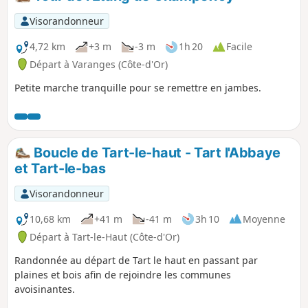
Visorandonneur
4,72 km
+3 m
-3 m
1h 20
Facile
Départ à Varanges (Côte-d'Or)
Petite marche tranquille pour se remettre en jambes.
Boucle de Tart-le-haut - Tart l'Abbaye
et Tart-le-bas
Visorandonneur
10,68 km
+41 m
-41 m
3h 10
Moyenne
Départ à Tart-le-Haut (Côte-d'Or)
Randonnée au départ de Tart le haut en passant par
plaines et bois afin de rejoindre les communes
avoisinantes.