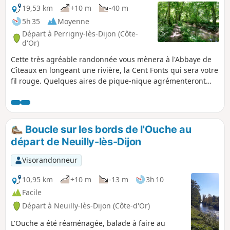
19,53 km
+10 m
-40 m
5h 35
Moyenne
Départ à Perrigny-lès-Dijon (Côte-
d'Or)
Cette très agréable randonnée vous mènera à l'Abbaye de
Cîteaux en longeant une rivière, la Cent Fonts qui sera votre
fil rouge. Quelques aires de pique-nique agrémenteront
cette belle balade.
Boucle sur les bords de l'Ouche au
départ de Neuilly-lès-Dijon
Visorandonneur
10,95 km
+10 m
-13 m
3h 10
Facile
Départ à Neuilly-lès-Dijon (Côte-d'Or)
L'Ouche a été réaménagée, balade à faire au