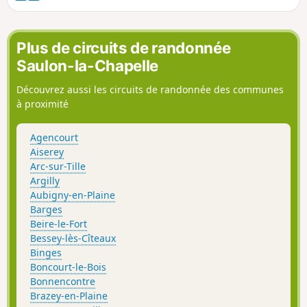
bien replantées. C'est aussi l'occasion de faire un circuit
original et de passer d'un vallon à l'autre par des sentiers
moins fréquentés. Il s'agit donc petite randonnée
Plus de circuits de randonnée
finalement assez sportive qui est jalonnée d'éléments de
Saulon-la-Chapelle
patrimoine, Le Rucher, des cadoles, le Fort de la Motte
Giron, ou bien la très belle Combe Persil et son Jardin des
Découvrez aussi les circuits de randonnée des communes
Poètes, enfin sur le retour la Combe Saint-Joseph et enfin La
à proximité
Bergerie qui est aussi votre point de départ et d'arrivée.
Agencourt
Aiserey
Arc-sur-Tille
Argilly
Aubigny-en-Plaine
Barges
Beire-le-Fort
Bessey-lès-Cîteaux
Binges
Boncourt-le-Bois
Bonnencontre
Brazey-en-Plaine