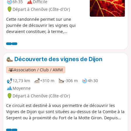
6h 35
Difficile
Départ à Chenôve (Côte-d'Or)
Cette randonnée permet sur une
journée de découvrir les vignes qui
devraient constituer, à terme,
l’appellation Dijon. Régulièrement, vous
aurez de très belles vues sur la plaine
ou sur Dijon, mais aussi des passages
plus mystérieux en sous-bois et en fond
Découverte des vignes de Dijon
de vallon. Il s'agit d'un parcours varié et
riche en patrimoine, sur des terrains
Association / Club / AMM
parfois très différents.
12,73 km
+310 m
-306 m
4h 30
Moyenne
Départ à Chenôve (Côte-d'Or)
Ce circuit est destiné à vous permettre de découvrir les
Vignes de Dijon qui sont situées au-dessus de la Combe à la
Serpent ou à proximité du Fort de la Motte Giron. Depuis
quelques années, il y a une vraie volonté de développer une
appellation de Dijon et plusieurs vignes ont été plantées ou