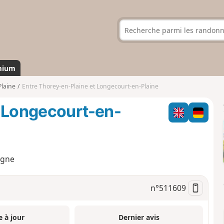
mium
laine
Entre Thorey-en-Plaine et Longecourt-en-Plaine
t Longecourt-en-
ogne
n°
511609
e à jour
Dernier avis