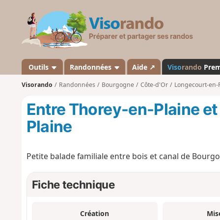
V
i
s
o
r
a
Outils
Randonnées
Aide ↗
Viso
rando
Pre
n
Visorando
Randonnées
Bourgogne
Côte-d'Or
Longecourt-en-P
d
o
Entre Thorey-en-Plaine e
Plaine
Petite balade familiale entre bois et canal de Bourg
Fiche technique
Création
Mis