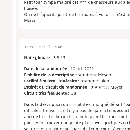
Petit tour sympa malgré ces *** de chasseurs aux alen
boisée.
On ne fréquente pas trop les routes à voitures, c'est a
Merci !
11 oct. 2021 à 16:46
Note globale
:
3.3
/
5
Date de la randonnée
: 10 oct. 2021
Fiabilité de la description
: ★★★☆☆ Moyen
Facilité à suivre l'itinéraire
: ★★★★☆ Bien
Intérêt du circuit de randonnée
: ★★★☆☆ Moyen
Circuit très fréquenté
: Oui
Dans la description du circuit il est indiqué départ "p
difficile à trouver car il n'y a pas de gare à Longecourt
abri de bus. Le dimanche à midi quand les rues sont d
pour enfin trouver une petite place avec quelques roc
voitures et un panneau "gare de Longecourt, à enviro