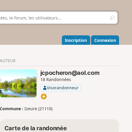
R
e
c
h
e
Inscription
Connexion
r
c
h
AUTEUR
e
r
jcpocheron@aol.com
18 Randonnées
Visorandonneur
Commune :
Izeure (21110)
Carte de la randonnée