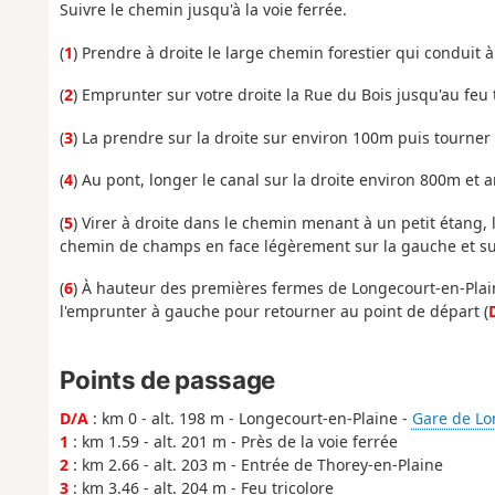
Suivre le chemin jusqu'à la voie ferrée.
(
1
) Prendre à droite le large chemin forestier qui conduit 
(
2
) Emprunter sur votre droite la Rue du Bois jusqu'au feu 
(
3
) La prendre sur la droite sur environ 100m puis tourne
(
4
) Au pont, longer le canal sur la droite environ 800m et ar
(
5
) Virer à droite dans le chemin menant à un petit étang, 
chemin de champs en face légèrement sur la gauche et su
(
6
) À hauteur des premières fermes de Longecourt-en-Plaine
l'emprunter à gauche pour retourner au point de départ (
Points de passage
D/A
: km 0 - alt. 198 m - Longecourt-en-Plaine -
Gare de Lo
1
: km 1.59 - alt. 201 m - Près de la voie ferrée
2
: km 2.66 - alt. 203 m - Entrée de Thorey-en-Plaine
3
: km 3.46 - alt. 204 m - Feu tricolore