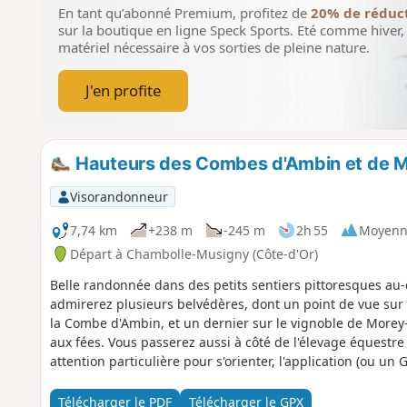
En tant qu’abonné Premium, profitez de
20% de réduc
sur la boutique en ligne Speck Sports.
Eté comme hiver, 
matériel nécessaire à vos sorties de pleine nature.
J'en profite
Hauteurs des Combes d'Ambin et de M
Visorandonneur
7,74 km
+238 m
-245 m
2h 55
Moyenn
Départ à Chambolle-Musigny (Côte-d'Or)
Belle randonnée dans des petits sentiers pittoresques a
admirerez plusieurs belvédères, dont un point de vue sur 
la Combe d'Ambin, et un dernier sur le vignoble de Morey
aux fées. Vous passerez aussi à côté de l'élevage équest
attention particulière pour s'orienter, l'application (ou un
Télécharger le PDF
Télécharger le GPX