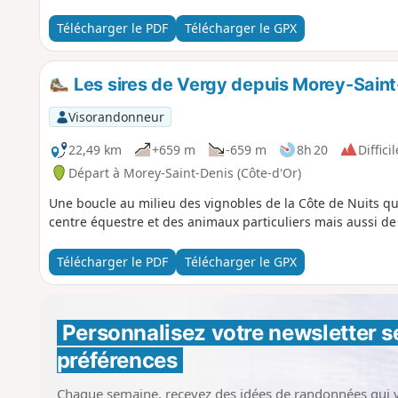
Télécharger le PDF
Télécharger le GPX
Les sires de Vergy depuis Morey-Saint
Visorandonneur
22,49 km
+659 m
-659 m
8h 20
Difficil
Départ à Morey-Saint-Denis (Côte-d'Or)
Une boucle au milieu des vignobles de la Côte de Nuits qu
centre équestre et des animaux particuliers mais aussi de r
Télécharger le PDF
Télécharger le GPX
Personnalisez votre newsletter 
s
préférences
Chaque semaine, recevez des idées de randonnées qui 