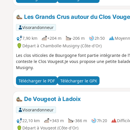
Les Grands Crus autour du Clos Vouge
Visorandonneur
7,90 km
+204 m
-206 m
2h 50
Moyenn
Départ à Chambolle-Musigny (Côte-d'Or)
Les clos viticoles de Bourgogne font partie intégrante de l’
conteste le Clos Vougeot.Je vous propose une petite balad
Musigny.
Télécharger le PDF
Télécharger le GPX
De Vougeot à Ladoix
Visorandonneur
22,10 km
+343 m
-366 m
7h 20
Difficil
Départ à Vougeot (Côte-d'Or)