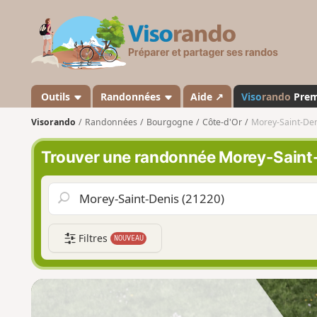
V
i
s
o
r
a
Outils
Randonnées
Aide ↗
Viso
rando
Pre
n
Visorando
Randonnées
Bourgogne
Côte-d'Or
Morey-Saint-De
d
o
Trouver une randonnée Morey-Saint
Filtres
NOUVEAU