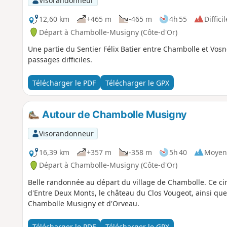
Visorandonneur
12,60 km
+465 m
-465 m
4h 55
Difficil
Départ à Chambolle-Musigny (Côte-d'Or)
Une partie du Sentier Félix Batier entre Chambolle et Vo
passages difficiles.
Télécharger le PDF
Télécharger le GPX
Autour de Chambolle Musigny
Visorandonneur
16,39 km
+357 m
-358 m
5h 40
Moyen
Départ à Chambolle-Musigny (Côte-d'Or)
Belle randonnée au départ du village de Chambolle. Ce cir
d'Entre Deux Monts, le château du Clos Vougeot, ainsi qu
Chambolle Musigny et d'Orveau.
Télécharger le PDF
Télécharger le GPX