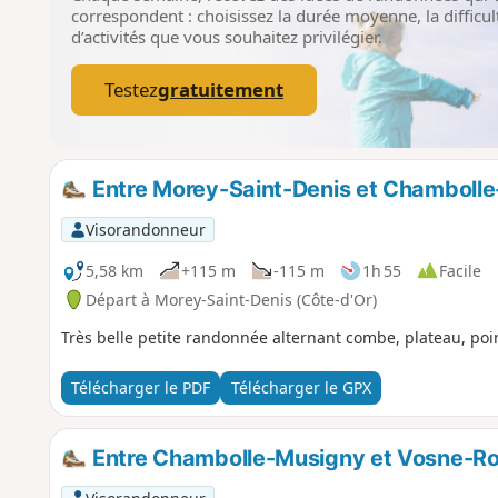
correspondent : choisissez la durée moyenne, la difficult
d’activités que vous souhaitez privilégier.
Testez
gratuitement
Entre Morey-Saint-Denis et Chamboll
Visorandonneur
5,58 km
+115 m
-115 m
1h 55
Facile
Départ à Morey-Saint-Denis (Côte-d'Or)
Très belle petite randonnée alternant combe, plateau, poin
Télécharger le PDF
Télécharger le GPX
Entre Chambolle-Musigny et Vosne-