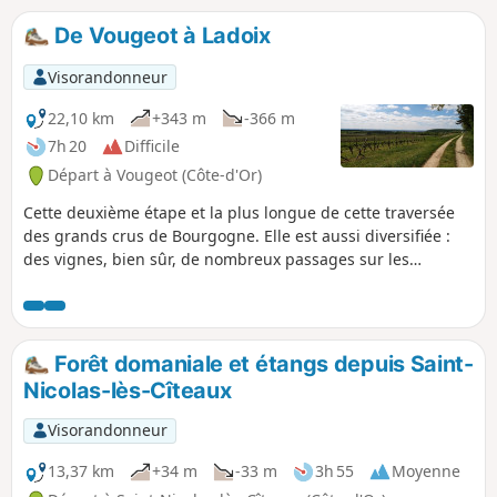
était une dépendance de l'abbaye de
Cîteaux. Elle se termine devant l'abbaye de
De Vougeot à Ladoix
Cîteaux.
Visorandonneur
22,10 km
+343 m
-366 m
7h 20
Difficile
Départ à Vougeot (Côte-d'Or)
Cette deuxième étape et la plus longue de cette traversée
des grands crus de Bourgogne. Elle est aussi diversifiée :
des vignes, bien sûr, de nombreux passages sur les
hauteurs et en forêt, et quelques belles touches
patrimoniales à Nuits-Saint-Georges et à Villers-la-Faye.
Forêt domaniale et étangs depuis Saint-
Nicolas-lès-Cîteaux
Visorandonneur
13,37 km
+34 m
-33 m
3h 55
Moyenne