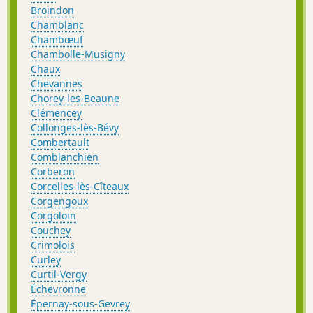
Broindon
Chamblanc
Chambœuf
Chambolle-Musigny
Chaux
Chevannes
Chorey-les-Beaune
Clémencey
Collonges-lès-Bévy
Combertault
Comblanchien
Corberon
Corcelles-lès-Cîteaux
Corgengoux
Corgoloin
Couchey
Crimolois
Curley
Curtil-Vergy
Échevronne
Épernay-sous-Gevrey