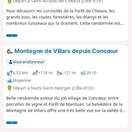
Départ à Saint-Nicolas-lès-Cîteaux (Côte-d'Or)
Pour découvrir les curiosités de la Forêt de Cîteaux, les
grands bois, les routes forestières, les étangs et les
nombreux ruisseaux qui la drainent. Cette randonnée est
presque plane mais elle permet d'avoir une bonne idée de
la grande forêt, avec ses futaies magnifiques, ses fossés de
drainage et les grandes perspectives ouvertes depuis
certaines routes forestières.
Montagne de Villars depuis Concœur
Visorandonneur
6,52 km
+118 m
-121 m
2h 10
Moyenne
Départ à Nuits-Saint-Georges (Côte-d'Or)
Belle randonnée autour du joli village de Concœur, entre
parcelles de vigne et Forêt de Mantuan. Le belvédère de la
Montagne de Villars offre une très belle vue sur la vallée du
Meuzin et le vignoble des Hautes Côtes de Nuits.