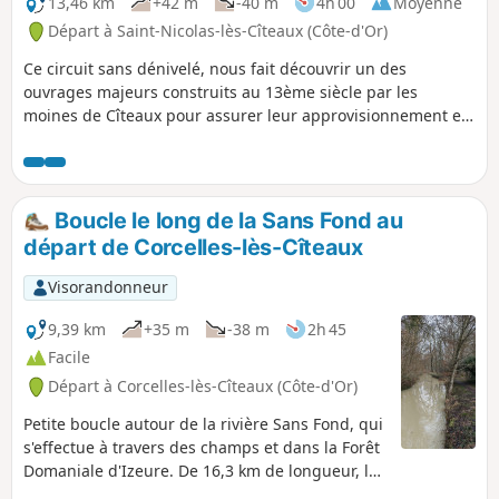
13,46 km
+42 m
-40 m
4h 00
Moyenne
Départ à Saint-Nicolas-lès-Cîteaux (Côte-d'Or)
Ce circuit sans dénivelé, nous fait découvrir un des
ouvrages majeurs construits au 13ème siècle par les
moines de Cîteaux pour assurer leur approvisionnement en
eau: le Canal de la Cent Fonts.
Boucle le long de la Sans Fond au
départ de Corcelles-lès-Cîteaux
Visorandonneur
9,39 km
+35 m
-38 m
2h 45
Facile
Départ à Corcelles-lès-Cîteaux (Côte-d'Or)
Petite boucle autour de la rivière Sans Fond, qui
s'effectue à travers des champs et dans la Forêt
Domaniale d'Izeure. De 16,3 km de longueur, la
Sansfond prend sa source à Perrigny-les-Dijon à