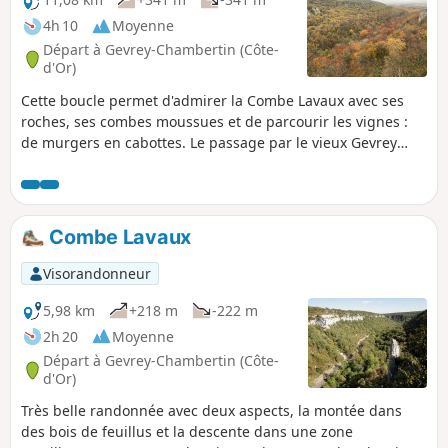
4h 10
Moyenne
Départ à Gevrey-Chambertin (Côte-
d'Or)
Cette boucle permet d'admirer la Combe Lavaux avec ses
roches, ses combes moussues et de parcourir les vignes :
de murgers en cabottes. Le passage par le vieux Gevrey
complète cette randonnée qui associe le patrimoine naturel
au patrimoine culturel (viticulture, château clunisien ...)
Combe Lavaux
Visorandonneur
5,98 km
+218 m
-222 m
2h 20
Moyenne
Départ à Gevrey-Chambertin (Côte-
d'Or)
Très belle randonnée avec deux aspects, la montée dans
des bois de feuillus et la descente dans une zone