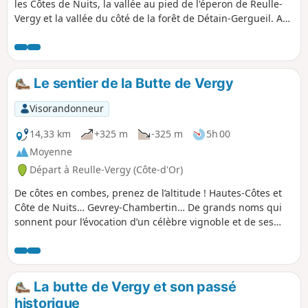
les Côtes de Nuits, la vallée au pied de l'éperon de Reulle-
Vergy et la vallée du côté de la forêt de Détain-Gergueil. Au
programme également, les jolis villages typiques de
Corboin et Concoeur, puis Segrois. Sans oublier l'Abbaye de
Saint-Vivant en rénovation.
Le sentier de la Butte de Vergy
Visorandonneur
14,33 km
+325 m
-325 m
5h 00
Moyenne
Départ à Reulle-Vergy (Côte-d'Or)
De côtes en combes, prenez de l’altitude ! Hautes-Côtes et
Côte de Nuits… Gevrey-Chambertin… De grands noms qui
sonnent pour l’évocation d’un célèbre vignoble et de ses
Grands Crus... et celui d’un patrimoine naturel varié et
méconnu ! Un environnement généreux où prospèrent une
faune et une flore riches et diversifiées.
La butte de Vergy et son passé
historique