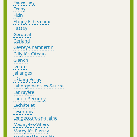
Fauverney
Fénay
Fixin
Flagey-Echézeaux
Fussey
Gergueil
Gerland
Gevrey-Chambertin
Gilly-lès-Cîteaux
Glanon
Izeure
Jallanges
L'Étang-Vergy
Labergement-lès-Seurre
Labruyère
Ladoix-Serrigny
Lechâtelet
Levernois
Longecourt-en-Plaine
Magny-lès-Villers
Marey-lès-Fussey