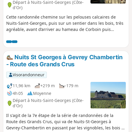
Départ à Nuits-Saint-Georges (Côte-
d'Or)
Cette randonnée chemine sur les pelouses calcaires de
Nuits-Saint-Georges, puis sur un sentier dans les bois, très
agréable, avant d’arriver au hameau de Corboin puis
Concœur. Au retour le sentier surplombe les importants
vignobles de Vosne-Romanée et Nuits-Saint-Georges.
Nuits St Georges à Gevrey Chambertin
- Route des Grands Crus
Visorandonneur
11,96 km
+219 m
-179 m
4h 05
Moyenne
Départ à Nuits-Saint-Georges (Côte-
d'Or)
Il s'agit de la 7e étape de la série de randonnées de la
Route des Grands Crus, qui va de Nuits-St-Georges à
Gevrey-Chambertin en passant par les vignobles, les bois et