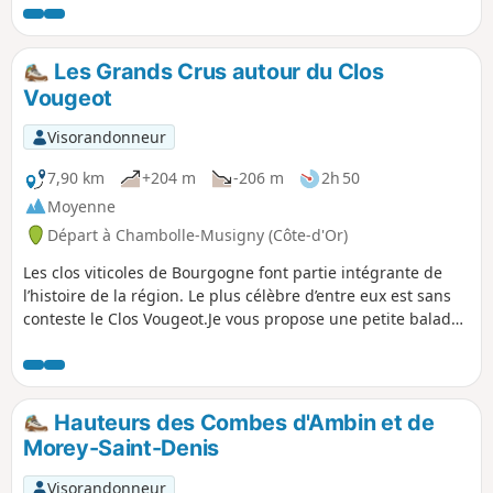
Les Grands Crus autour du Clos
Vougeot
Visorandonneur
7,90 km
+204 m
-206 m
2h 50
Moyenne
Départ à Chambolle-Musigny (Côte-d'Or)
Les clos viticoles de Bourgogne font partie intégrante de
l’histoire de la région. Le plus célèbre d’entre eux est sans
conteste le Clos Vougeot.Je vous propose une petite balade
sur les hauteurs de celui-ci au départ de Chambolle-
Musigny.
Hauteurs des Combes d'Ambin et de
Morey-Saint-Denis
Visorandonneur