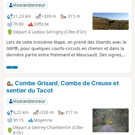
route.
Visorandonneur
21,23 km
+339 m
-315 m
7h 00
Difficile
Départ à Ladoix-Serrigny (Côte-d'Or)
Lors de cette troisième étape, on prend des libertés avec le
GRP®, pour quelques courts-circuits en chemin et dans la
dernière partie entre Pommard et Meursault. Des vignes,
des grands crus, du patrimoine et de beaux panoramas
sont au rendez-vous.
Combe Grisard, Combe de Creuse et
sentier du Tacot
Visorandonneur
9,22 km
+226 m
-217 m
3h 15
Moyenne
Départ à Gevrey-Chambertin (Côte-
d'Or)