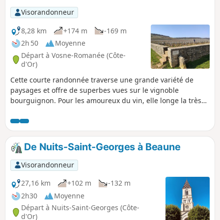
Visorandonneur
8,28 km
+174 m
-169 m
2h 50
Moyenne
Départ à Vosne-Romanée (Côte-
d'Or)
Cette courte randonnée traverse une grande variété de
paysages et offre de superbes vues sur le vignoble
bourguignon. Pour les amoureux du vin, elle longe la très
prestigieuse parcelle de la Romanée Conti.
De Nuits-Saint-Georges à Beaune
Visorandonneur
27,16 km
+102 m
-132 m
2h30
Moyenne
Départ à Nuits-Saint-Georges (Côte-
d'Or)