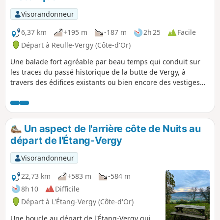
Visorandonneur
6,37 km
+195 m
-187 m
2h 25
Facile
Départ à Reulle-Vergy (Côte-d'Or)
Une balade fort agréable par beau temps qui conduit sur
les traces du passé historique de la butte de Vergy, à
travers des édifices existants ou bien encore des vestiges
de monuments ancestraux.
Un aspect de l'arrière côte de Nuits au
départ de l'Étang-Vergy
Visorandonneur
22,73 km
+583 m
-584 m
8h 10
Difficile
Départ à L'Étang-Vergy (Côte-d'Or)
Une boucle au départ de l'Étang-Vergy qui