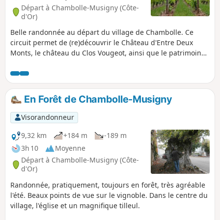
Départ à Chambolle-Musigny (Côte-
d'Or)
Belle randonnée au départ du village de Chambolle. Ce
circuit permet de (re)découvrir le Château d'Entre Deux
Monts, le château du Clos Vougeot, ainsi que le patrimoine
naturel des combes de Chambolle Musigny et d'Orveau.
En Forêt de Chambolle-Musigny
Visorandonneur
9,32 km
+184 m
-189 m
3h 10
Moyenne
Départ à Chambolle-Musigny (Côte-
d'Or)
Randonnée, pratiquement, toujours en forêt, très agréable
l'été. Beaux points de vue sur le vignoble. Dans le centre du
village, l'église et un magnifique tilleul.