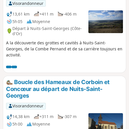
Visorandonneur
13,61 km
+411 m
-406 m
5h 05
Moyenne
Départ à Nuits-Saint-Georges (Côte-
d'Or)
A la découverte des grottes et cavités à Nuits-Saint-
Georges, de la Combe Pernand et de sa carrière toujours en
activité.
Boucle des Hameaux de Corboin et
Concœur au départ de Nuits-Saint-
Georges
Visorandonneur
14,38 km
+311 m
-307 m
5h 00
Moyenne