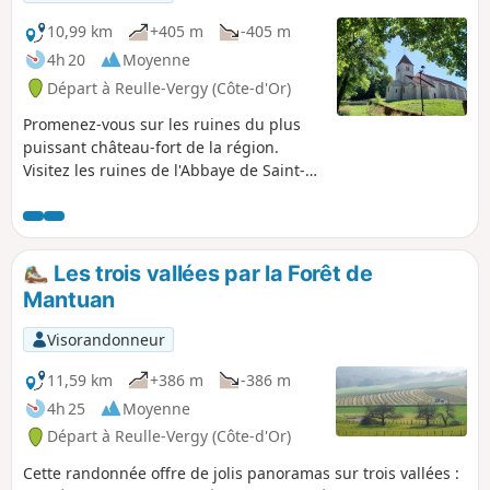
10,99 km
+405 m
-405 m
4h 20
Moyenne
Départ à Reulle-Vergy (Côte-d'Or)
Promenez-vous sur les ruines du plus
puissant château-fort de la région.
Visitez les ruines de l'Abbaye de Saint-
Vivant et faites une petite exploration de
l'Abîme de Bévy.
Les trois vallées par la Forêt de
Mantuan
Visorandonneur
11,59 km
+386 m
-386 m
4h 25
Moyenne
Départ à Reulle-Vergy (Côte-d'Or)
Cette randonnée offre de jolis panoramas sur trois vallées :