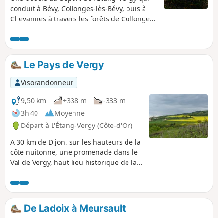
conduit à Bévy, Collonges-lès-Bévy, puis à
Chevannes à travers les forêts de Collonges,
de Chevannes et d'Arcenant, tout en frôlant
Meuilley et Messanges, avant de rejoindre
Curtil-Vergy. Au gré de cette balade entre
bois et vignes, des arbres remarquables, un
Le Pays de Vergy
site mégalithique, une source renaissante,
les ruines d'une abbaye, sans oublier
Visorandonneur
lavoirs, moulins et vieilles pierres
réhabilitées.
9,50 km
+338 m
-333 m
3h 40
Moyenne
Départ à L'Étang-Vergy (Côte-d'Or)
A 30 km de Dijon, sur les hauteurs de la
côte nuitonne, une promenade dans le
Val de Vergy, haut lieu historique de la
terre de Bourgogne, fief des "preux"
Vergy, prestigieuse famille ancrée au
plus profond des mémoires passées et
actuelles. Étang Vergy, Abbaye Saint
De Ladoix à Meursault
Vivant, Curtil-Vergy, Bévy sur notre