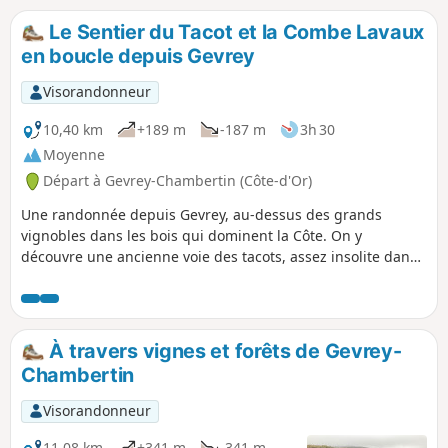
Le Sentier du Tacot et la Combe Lavaux
en boucle depuis Gevrey
Visorandonneur
10,40 km
+189 m
-187 m
3h 30
Moyenne
Départ à Gevrey-Chambertin (Côte-d'Or)
Une randonnée depuis Gevrey, au-dessus des grands
vignobles dans les bois qui dominent la Côte. On y
découvre une ancienne voie des tacots, assez insolite dans
ces lieux, des sentiers sous les bois dans les combes du
plateau, avant de revenir par les dessus de la combe
Lavaux, réserve naturelle.
À travers vignes et forêts de Gevrey-
Chambertin
Visorandonneur
11,08 km
+341 m
-341 m