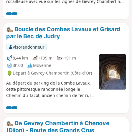
rocailleuse avec vue sur les vignes de Gevrey Chambertin.
Montée assez raide, à la descente quelques marches
délicates. Être bien chaussé.
Boucle des Combes Lavaux et Grisard
par le Bec de Judry
Visorandonneur
8,44 km
+199 m
-191 m
3h 00
Moyenne
Départ à Gevrey-Chambertin (Côte-d'Or)
Au départ du parking de la Combe Lavaux,
cette pittoresque randonnée longe le
Chemin du Tacot, ancien chemin de fer rural
qui parcourait le département. Vous
découvrirez le tunnel de la Combe Grisard,
percé dans la roche, le belvédère de la
Combe de Morey-Saint-Denis, le centre
De Gevrey Chambertin à Chenove
équestre de la Ferme de la Buère, et la
(Dijon) - Route des Grands Crus