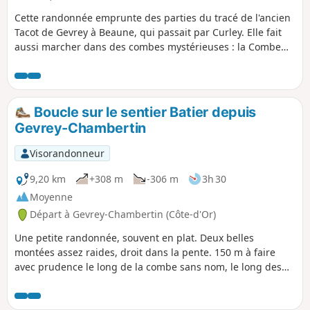
Cette randonnée emprunte des parties du tracé de l'ancien
Tacot de Gevrey à Beaune, qui passait par Curley. Elle fait
aussi marcher dans des combes mystérieuses : la Combe
Grisard et la Combe de Creuse. On a aussi accès à de belles
vues sur les falaises de la Combe Lavau.
Boucle sur le sentier Batier depuis
Gevrey-Chambertin
Visorandonneur
9,20 km
+308 m
-306 m
3h 30
Moyenne
Départ à Gevrey-Chambertin (Côte-d'Or)
Une petite randonnée, souvent en plat. Deux belles
montées assez raides, droit dans la pente. 150 m à faire
avec prudence le long de la combe sans nom, le long des
falaises. La forêt n'est jamais dense et les sentiers sont
agréables.