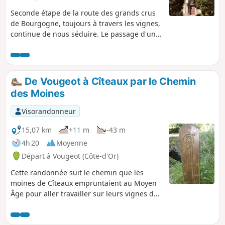
Seconde étape de la route des grands crus
de Bourgogne, toujours à travers les vignes,
continue de nous séduire. Le passage d'un
coteau à un autre offre quelques bonnes
montées, mais rien de trop sévère. Par
contre, cela nous permet de prendre de la
hauteur et de découvrir un beau panorama
De Vougeot à Cîteaux par le Chemin
sur toute l'étendue du vignoble. La traversée
des Moines
des villes et villages, Aloxe-Corton et son
magnifique château, Savigny-lès-Beaune et
Visorandonneur
Beaune.
15,07 km
+11 m
-43 m
4h 20
Moyenne
Départ à Vougeot (Côte-d'Or)
Cette randonnée suit le chemin que les
moines de Cîteaux empruntaient au Moyen
Âge pour aller travailler sur leurs vignes de
Vougeot. Il traverse le joli village Gilly-lès-
Cîteaux, avec son château bien rénové qui