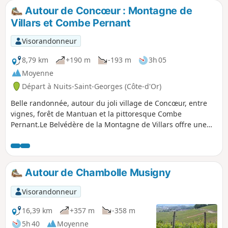
Autour de Concœur : Montagne de
Villars et Combe Pernant
Visorandonneur
8,79 km
+190 m
-193 m
3h 05
Moyenne
Départ à Nuits-Saint-Georges (Côte-d'Or)
Belle randonnée, autour du joli village de Concœur, entre
vignes, forêt de Mantuan et la pittoresque Combe
Pernant.Le Belvédère de la Montagne de Villars offre une
très belle vue sur la Vallée du Meuzin et le vignoble des
Hautes Côtes de Nuits.Les pelouses des falaises de la
Combe Pernant sont couvertes de fleurs au printemps.
Autour de Chambolle Musigny
Visorandonneur
16,39 km
+357 m
-358 m
5h 40
Moyenne