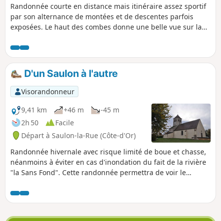
Randonnée courte en distance mais itinéraire assez sportif
par son alternance de montées et de descentes parfois
exposées. Le haut des combes donne une belle vue sur la
côte des grands crus.
D'un Saulon à l'autre
Visorandonneur
9,41 km
+46 m
-45 m
2h 50
Facile
Départ à Saulon-la-Rue (Côte-d'Or)
Randonnée hivernale avec risque limité de boue et chasse,
néanmoins à éviter en cas d'inondation du fait de la rivière
"la Sans Fond". Cette randonnée permettra de voir le
château de Saulon-la-Rue, l'église de Saulon-la-Chapelle
avec ses 2 tourelles, et de longer une partie de la rivière "la
Sans Fond" avec le moulin de Saulon-la-Chapelle. Problème
de propriété privée, modification d'itinéraire en cours