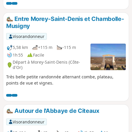
chauves-souris est en train d'être modifié,
réaménagé et rebalisé par l'association
Naturellement Villers.
Entre Morey-Saint-Denis et Chambolle-
Musigny
Visorandonneur
5,58 km
+115 m
-115 m
1h 55
Facile
Départ à Morey-Saint-Denis (Côte-
d'Or)
Très belle petite randonnée alternant combe, plateau,
points de vue et vignes.
Autour de l'Abbaye de Citeaux
Visorandonneur