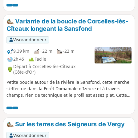
230 m d’altitude et se jette dans la Vouge au
niveau de l'Abbaye de Cîteaux sur le territoire
de Saint-Nicolas-lès-Cîteaux à 193 m d’altitude.
Variante de la boucle de Corcelles-lès-
Cîteaux longeant la Sansfond
Visorandonneur
9,39 km
+22 m
-22 m
2h 45
Facile
Départ à Corcelles-lès-Cîteaux
(Côte-d'Or)
Petite boucle autour de la rivière la Sansfond, cette marche
s'effectue dans la Forêt Domaniale d'Izeure et à travers
champs, rien de technique et le profil est assez plat. Cette
variante longe la Sansfond plus longtemps en direction de
Noiron-sous-Gevrey, maintenant qu'une passerelle permet
de franchir ce cours d'eau sans risque pour rejoindre
Corcelles-lès-Cîteaux. Bonne balade idéale pour tous.
Sur les terres des Seigneurs de Vergy
Visorandonneur