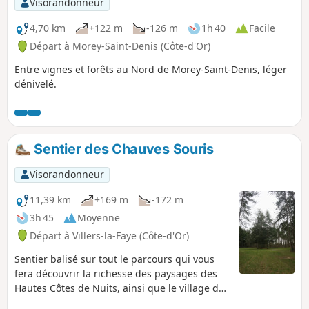
Visorandonneur
4,70 km
+122 m
-126 m
1h 40
Facile
Départ à Morey-Saint-Denis (Côte-d'Or)
Entre vignes et forêts au Nord de Morey-Saint-Denis, léger
dénivelé.
Sentier des Chauves Souris
Visorandonneur
11,39 km
+169 m
-172 m
3h 45
Moyenne
Départ à Villers-la-Faye (Côte-d'Or)
Sentier balisé sur tout le parcours qui vous
fera découvrir la richesse des paysages des
Hautes Côtes de Nuits, ainsi que le village de
Villers-la-Faye. ⚠️ 19/05/2026 : Le chemin des