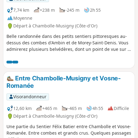
7,74 km
+238 m
-245 m
2h 55
Moyenne
Départ à Chambolle-Musigny (Côte-d'Or)
Belle randonnée dans des petits sentiers pittoresques au-
dessus des combes d'Ambin et de Morey-Saint-Denis. Vous
admirerez plusieurs belvédères, dont un point de vue sur le
village de Chambolle Musigny, un autre sur le laminoir de
la Combe d'Ambin, et un dernier sur le vignoble de Morey-
Saint-Denis. Au passage, découvrez la grotte de la Chambre
aux fées. Vous passerez aussi à côté de l'élevage équestre
Entre Chambolle-Musigny et Vosne-
de la montagne de Morey. Certains passages nécessitent
Romanée
une attention particulière pour s'orienter, l'application (ou
un GPS de randonnée) est conseillée.
Visorandonneur
12,60 km
+465 m
-465 m
4h 55
Difficile
Départ à Chambolle-Musigny (Côte-d'Or)
Une partie du Sentier Félix Batier entre Chambolle et Vosne-
Romanée. Entre combes et grands crus. Quelques passages