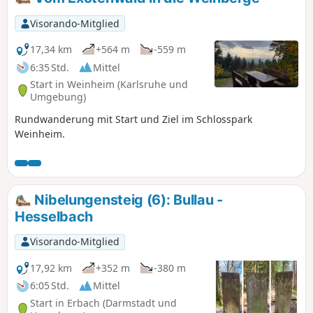
teilweise kürzere Touren gewählt, einige kurze zusätzliche
Meter gemacht und teilweise an anderen Orten
Visorando-Mitglied
übernachtet. Beachte bei der Tourenplanung die
Unterkunfts-, Einkehr- und Verpflegungsmöglichkeiten, die
17,34 km
+564 m
-559 m
nicht immer vorhanden sind.
6:35 Std.
Mittel
Start in Weinheim (Karlsruhe und
Umgebung)
Rundwanderung mit Start und Ziel im Schlosspark
Weinheim.
Nibelungensteig (6): Bullau -
Hesselbach
Visorando-Mitglied
17,92 km
+352 m
-380 m
6:05 Std.
Mittel
Start in Erbach (Darmstadt und