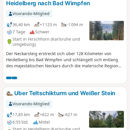
Heidelberg nach Bad Wimpfen
Visorando-Mitglied
36,40 km
+1 123 m
-1 094 m
7 Tage
Schwer
Start in Hirschhorn (Karlsruhe und
Umgebung)
Der Neckarsteig erstreckt sich über 128 Kilometer von
Heidelberg bis Bad Wimpfen und schlängelt sich entlang
des majestätischen Neckars durch die malerische Region
Baden-Württembergs. Diese Route verspricht eine
unvergessliche Reise durch eine Vielfalt an Landschaften,
von sanften Weinbergen bis hin zu imposanten
Felsformationen. Entlang der Strecke erwarten Dich sowohl
Uber Teltschikturm und Weißer Stein
herausfordernde Anstiege als auch entspannte Abschnitte
entlang des Flusses. Du kannst Dich auf
Visorando-Mitglied
abwechslungsreiche Landschaften freuen, die von
bewaldeten Hängen im Neckartal bis zu charmanten
17,85 km
+622 m
-627 m
Fachwerkstädten und historischen Burgen reichen. Wir
6:55 Std.
Mittel
haben die Abschnitte so gestaltet, dass Du jeden Start- und
Start in Heidelberg (Karlsruhe und