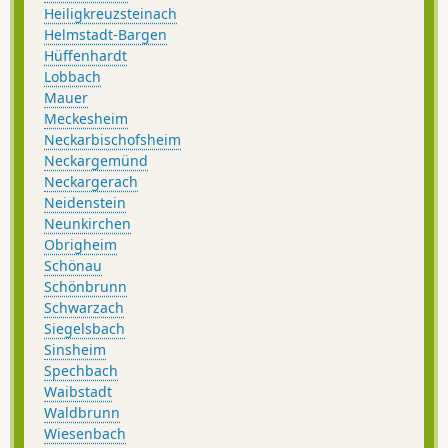
Heiligkreuzsteinach
Helmstadt-Bargen
Hüffenhardt
Lobbach
Mauer
Meckesheim
Neckarbischofsheim
Neckargemünd
Neckargerach
Neidenstein
Neunkirchen
Obrigheim
Schönau
Schönbrunn
Schwarzach
Siegelsbach
Sinsheim
Spechbach
Waibstadt
Waldbrunn
Wiesenbach