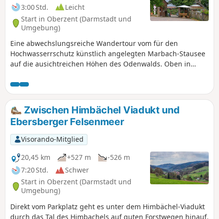
Etappen haben wir so zusammengestellt, dass
3:00 Std.
Leicht
Du mit öffentlichen Verkehrsmitteln an Deinen
Start in Oberzent (Darmstadt und
Startpunkt hin und von Deinem Zielpunkt auch
Umgebung)
wieder weg kommst.
Eine abwechslungsreiche Wandertour vom für den
Hochwasserrschutz künstlich angelegten Marbach-Stausee
auf die ausichtreichen Höhen des Odenwalds. Oben in
Beerfelden angekommen, neigt sich der Odenwald in Nord-
Südrichtung und teilt die abfließenden Wasser in Richtung
Main und Neckar auf.
Zwischen Himbächel Viadukt und
Ebersberger Felsenmeer
Visorando-Mitglied
20,45 km
+527 m
-526 m
7:20 Std.
Schwer
Start in Oberzent (Darmstadt und
Umgebung)
Direkt vom Parkplatz geht es unter dem Himbächel-Viadukt
durch das Tal des Himbachels auf guten Forstwegen hinauf.