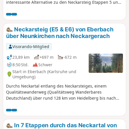
interessante Alternative zu den Neckarsteig Etappen 5 und
6 und bietet eine Mischung aus Natur, beeindruckenden
Ausblicken und kulturellen Sehenswürdigkeiten.
Neckarsteig (E5 & E6) von Eberbach
über Neunkirchen nach Neckargerach
Visorando-Mitglied
23,89 km
+697 m
-672 m
8:50 Std.
Schwer
Start in Eberbach (Karlsruhe und
Umgebung)
Durchs Neckartal entlang des Neckarsteiges, einem
Qualitätswanderweg (Qualitätsweg Wanderbares
Deutschland) über rund 128 km von Heidelberg bis nach
Bad Wimpfen. Der Fernwanderweg lässt sich als
Mehrtages- oder Tagestour erwandern. Damit dieser
zusammengefasste Teilabschnitt von der Länge auch
wanderbar bleibt, haben wir ein paar Anpassungen am
In 7 Etappen durch das Neckartal von
Streckenverlauf vorgenommen.