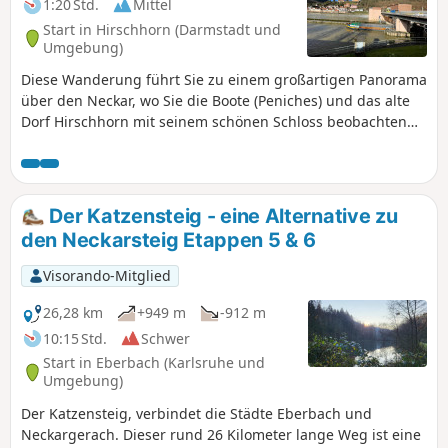
1:20 Std.
Mittel
Start in Hirschhorn (Darmstadt und
Umgebung)
Diese Wanderung führt Sie zu einem großartigen Panorama
über den Neckar, wo Sie die Boote (Peniches) und das alte
Dorf Hirschhorn mit seinem schönen Schloss beobachten
können. Entlang des Weges finden Sie Bänke, auf denen Sie
die Aussicht genießen und ein Picknick machen können.
Der Katzensteig - eine Alternative zu
den Neckarsteig Etappen 5 & 6
Visorando-Mitglied
26,28 km
+949 m
-912 m
10:15 Std.
Schwer
Start in Eberbach (Karlsruhe und
Umgebung)
Der Katzensteig, verbindet die Städte Eberbach und
Neckargerach. Dieser rund 26 Kilometer lange Weg ist eine