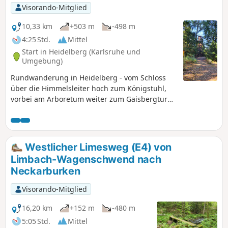
Visorando-Mitglied
10,33 km
+503 m
-498 m
4:25 Std.
Mittel
Start in Heidelberg (Karlsruhe und
Umgebung)
Rundwanderung in Heidelberg - vom Schloss
über die Himmelsleiter hoch zum Königstuhl,
vorbei am Arboretum weiter zum Gaisbergturm
und wieder hinunter nach Heidelberg
Westlicher Limesweg (E4) von
Limbach-Wagenschwend nach
Neckarburken
Visorando-Mitglied
16,20 km
+152 m
-480 m
5:05 Std.
Mittel