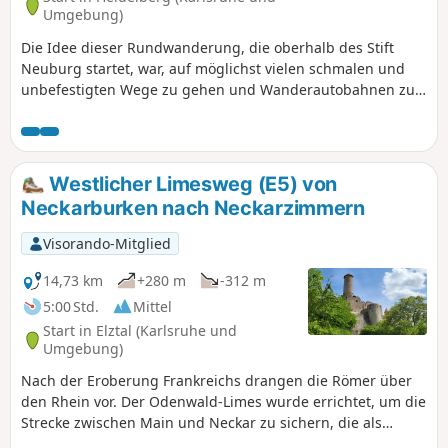
Endpunkt einer Etappe mit dem ÖPNV erreichen kannst.
Umgebung)
Die Idee dieser Rundwanderung, die oberhalb des Stift
Neuburg startet, war, auf möglichst vielen schmalen und
unbefestigten Wege zu gehen und Wanderautobahnen zu
meiden. Das war nicht immer möglich und wir kommen an
Wanderhotspots vorbei, doch unter der Woche und
außerhalb der Ferienzeit ist es auch möglich, nahezu allein
auf dieser Tour unterwegs zu sein. Alle Wege sind
Westlicher Limesweg (E5) von
vorhanden und in der Landschaft deutlich erkennbar, wenn
Neckarburken nach Neckarzimmern
auch nicht auf jeder Karte eingezeichnet.
Visorando-Mitglied
14,73 km
+280 m
-312 m
5:00 Std.
Mittel
Start in Elztal (Karlsruhe und
Umgebung)
Nach der Eroberung Frankreichs drangen die Römer über
den Rhein vor. Der Odenwald-Limes wurde errichtet, um die
Strecke zwischen Main und Neckar zu sichern, die als
natürliche Grenzen galten. Mit diesem, um das Jahr 85 n.