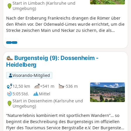
Start in Limbach (Karlsruhe und
Umgebung)
Nach der Eroberung Frankreichs drangen die Römer über
den Rhein vor. Der Odenwald-Limes wurde errichtet, um die
Strecke zwischen Main und Neckar zu sichern, die als
natürliche Grenzen galten. Mit diesem, um das Jahr 85 n.
Chr. erbauten, Grenzwall sollte die römische Provinz
Germania Superior geschützt werden. Deine Wanderung
führt in der vierten Etappe entlang der ehemaligen
Burgensteig (9): Dossenheim -
Grenzlinie von Limbach-Wagenschwend bis nach
Heidelberg
Neckarburken. Während dieser landschaftlich und kulturell
bereichernden Tour passierst Du Überreste römischer
Visorando-Mitglied
Wachttürme, Kastelle (Truppenunterkünfte), Badeanlagen
und Grenzbefestigungen. Informative Tafeln weisen auf die
12,50 km
+541 m
-536 m
Sehenswürdigkeiten hin und geben Einblicke in das Leben
5:05 Std.
Mittel
in der ehemaligen Grenzregion.
Start in Dossenheim (Karlsruhe und
Umgebung)
“Naturerlebnis kombiniert mit sportlichem Wandern”… so
beginnt die Beschreibung des Burgensteigs im offiziellen
Flyer des Tourismus Service Bergstraße e.V. Der Burgensteig