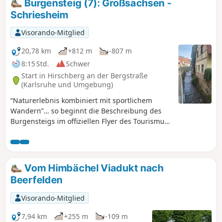
Burgensteig (7): Großsachsen -
"Zwitscherkasten" auf die Wanderer. Zurück geht es durch
Schriesheim
die Felder zum Ausgangspunkt nach Hetzbach.
Visorando-Mitglied
20,78 km
+812 m
-807 m
8:15 Std.
Schwer
Start in Hirschberg an der Bergstraße
(Karlsruhe und Umgebung)
“Naturerlebnis kombiniert mit sportlichem
Wandern”… so beginnt die Beschreibung des
Burgensteigs im offiziellen Flyer des Tourismus
Service Bergstraße e.V. Der Burgensteig führt
von Darmstadt-Eberstadt entlang der Höhen
des Odenwaldes nach Heidelberg. Auf den rund
120 km kommst Du an über 30 historischen
Vom Himbächel Viadukt nach
Sehenswürdigkeiten vorbei und kreuzt mit dem
Beerfelden
Nibelungensteig bei Zwingenberg und dem
Neckarsteig in Heidelberg zwei weitere
Visorando-Mitglied
bekannte Steige. Wir waren so frei, hin und
wieder vom "Standard" abzuweichen. Die
7,94 km
+255 m
-109 m