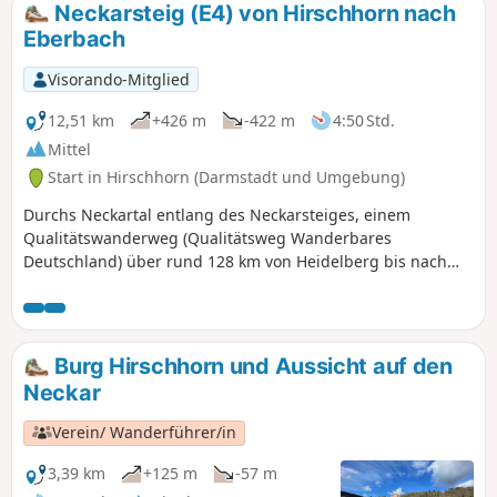
Neckarsteig (E4) von Hirschhorn nach
Eberbach
Visorando-Mitglied
12,51 km
+426 m
-422 m
4:50 Std.
Mittel
Start in Hirschhorn (Darmstadt und Umgebung)
Durchs Neckartal entlang des Neckarsteiges, einem
Qualitätswanderweg (Qualitätsweg Wanderbares
Deutschland) über rund 128 km von Heidelberg bis nach
Bad Wimpfen. Der Fernwanderweg lässt sich als
Mehrtages- oder Tagestour erwandern. Diese Etappe führt
Dich von Hirschhorn nach Eberbach.
Burg Hirschhorn und Aussicht auf den
Neckar
Verein/ Wanderführer/in
3,39 km
+125 m
-57 m