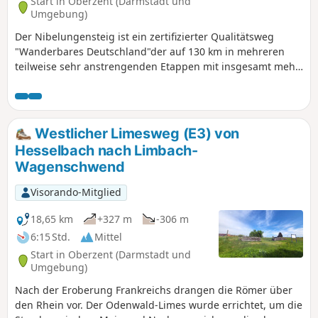
Start in Oberzent (Darmstadt und
Umgebung)
Der Nibelungensteig ist ein zertifizierter Qualitätsweg
"Wanderbares Deutschland"der auf 130 km in mehreren
teilweise sehr anstrengenden Etappen mit insgesamt mehr
als 4.000 Höhenmetern von West nach Ost quer durch den
Odenwald und damit durch drei Bundesländer (Hessen,
Bayern, Baden-Württemberg) führt. Unsere Aufteilung
unterscheidet sich von den offiziellen Etappen. Wir haben
Westlicher Limesweg (E3) von
teilweise kürzere Touren gewählt, einige kurze zusätzliche
Hesselbach nach Limbach-
Meter gemacht und teilweise an anderen Orten
Wagenschwend
übernachtet. Beachte bei der Tourenplanung die
Unterkunfts-, Einkehr- und Verpflegungsmöglichkeiten, die
Visorando-Mitglied
nicht immer vorhanden sind.
18,65 km
+327 m
-306 m
6:15 Std.
Mittel
Start in Oberzent (Darmstadt und
Umgebung)
Nach der Eroberung Frankreichs drangen die Römer über
den Rhein vor. Der Odenwald-Limes wurde errichtet, um die