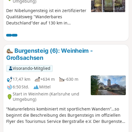
Umgebung)
Der Nibelungensteig ist ein zertifizierter
Qualitätsweg "Wanderbares
Deutschland"der auf 130 km in
mehreren teilweise sehr anstrengenden
Etappen mit insgesamt mehr als 4.000
Höhenmetern von West nach Ost quer
durch den Odenwald und damit durch
Burgensteig (6): Weinheim -
drei Bundesländer (Hessen, Bayern,
Großsachsen
Baden-Württemberg) führt. Unsere
Aufteilung unterscheidet sich von den
Visorando-Mitglied
offiziellen Etappen. Wir haben teilweise
kürzere Touren gewählt, einige kurze
17,47 km
+634 m
-630 m
zusätzliche Meter gemacht und
6:50 Std.
Mittel
teilweise an anderen Orten
Start in Weinheim (Karlsruhe und
übernachtet. Beachte bei der
Umgebung)
Tourenplanung die Unterkunfts-,
“Naturerlebnis kombiniert mit sportlichem Wandern”…so
Einkehr- und
beginnt die Beschreibung des Burgensteigs im offiziellen
Verpflegungsmöglichkeiten, die nicht
Flyer des Tourismus Service Bergstraße e.V. Der Burgensteig
immer vorhanden sind.
führt von Darmstadt-Eberstadt entlang der Höhen des