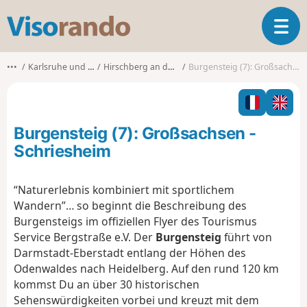
V
T
i
o
s
g
o
•••
Karlsruhe und Umgebung
Hirschberg an der Bergstraße
Burgensteig (7): Großsachsen - Schriesheim
g
r
l
a
e
n
n
d
Burgensteig (7): Großsachsen -
a
o
v
Schriesheim
i
g
“Naturerlebnis kombiniert mit sportlichem
a
Wandern”… so beginnt die Beschreibung des
t
i
Burgensteigs im offiziellen Flyer des Tourismus
o
Service Bergstraße e.V. Der
Burgensteig
führt von
n
Darmstadt-Eberstadt entlang der Höhen des
Odenwaldes nach Heidelberg. Auf den rund 120 km
kommst Du an über 30 historischen
Sehenswürdigkeiten vorbei und kreuzt mit dem