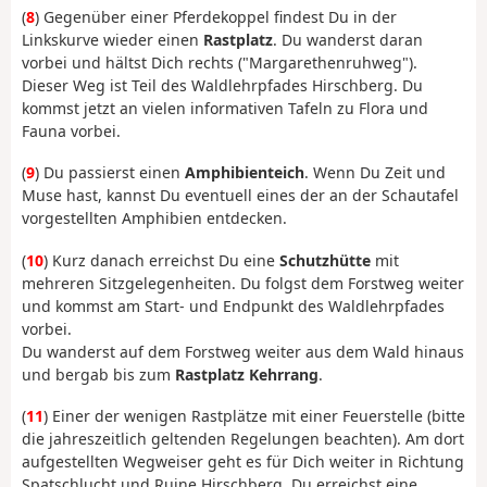
(
8
) Gegenüber einer Pferdekoppel findest Du in der
Linkskurve wieder einen
Rastplatz
. Du wanderst daran
vorbei und hältst Dich rechts ("Margarethenruhweg").
Dieser Weg ist Teil des Waldlehrpfades Hirschberg. Du
kommst jetzt an vielen informativen Tafeln zu Flora und
Fauna vorbei.
(
9
) Du passierst einen
Amphibienteich
. Wenn Du Zeit und
Muse hast, kannst Du eventuell eines der an der Schautafel
vorgestellten Amphibien entdecken.
(
10
) Kurz danach erreichst Du eine
Schutzhütte
mit
mehreren Sitzgelegenheiten. Du folgst dem Forstweg weiter
und kommst am Start- und Endpunkt des Waldlehrpfades
vorbei.
Du wanderst auf dem Forstweg weiter aus dem Wald hinaus
und bergab bis zum
Rastplatz Kehrrang
.
(
11
) Einer der wenigen Rastplätze mit einer Feuerstelle (bitte
die jahreszeitlich geltenden Regelungen beachten). Am dort
aufgestellten Wegweiser geht es für Dich weiter in Richtung
Spatschlucht und Ruine Hirschberg. Du erreichst eine