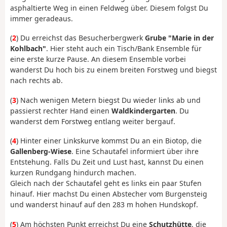
asphaltierte Weg in einen Feldweg über. Diesem folgst Du
immer geradeaus.
(
2
) Du erreichst das Besucherbergwerk
Grube "Marie in der
Kohlbach"
. Hier steht auch ein Tisch/Bank Ensemble für
eine erste kurze Pause. An diesem Ensemble vorbei
wanderst Du hoch bis zu einem breiten Forstweg und biegst
nach rechts ab.
(
3
) Nach wenigen Metern biegst Du wieder links ab und
passierst rechter Hand einen
Waldkindergarten
. Du
wanderst dem Forstweg entlang weiter bergauf.
(
4
) Hinter einer Linkskurve kommst Du an ein Biotop, die
Gallenberg-Wiese
. Eine Schautafel informiert über ihre
Entstehung. Falls Du Zeit und Lust hast, kannst Du einen
kurzen Rundgang hindurch machen.
Gleich nach der Schautafel geht es links ein paar Stufen
hinauf. Hier machst Du einen Abstecher vom Burgensteig
und wanderst hinauf auf den 283 m hohen Hundskopf.
(
5
) Am höchsten Punkt erreichst Du eine
Schutzhütte
, die