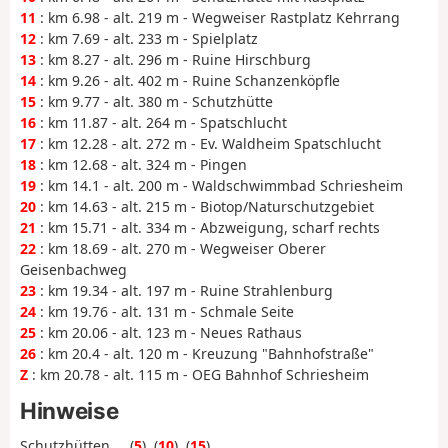
11
: km 6.98 - alt. 219 m - Wegweiser Rastplatz Kehrrang
12
: km 7.69 - alt. 233 m - Spielplatz
13
: km 8.27 - alt. 296 m - Ruine Hirschburg
14
: km 9.26 - alt. 402 m - Ruine Schanzenköpfle
15
: km 9.77 - alt. 380 m - Schutzhütte
16
: km 11.87 - alt. 264 m - Spatschlucht
17
: km 12.28 - alt. 272 m - Ev. Waldheim Spatschlucht
18
: km 12.68 - alt. 324 m - Pingen
19
: km 14.1 - alt. 200 m - Waldschwimmbad Schriesheim
20
: km 14.63 - alt. 215 m - Biotop/Naturschutzgebiet
21
: km 15.71 - alt. 334 m - Abzweigung, scharf rechts
22
: km 18.69 - alt. 270 m - Wegweiser Oberer
Geisenbachweg
23
: km 19.34 - alt. 197 m - Ruine Strahlenburg
24
: km 19.76 - alt. 131 m - Schmale Seite
25
: km 20.06 - alt. 123 m - Neues Rathaus
26
: km 20.4 - alt. 120 m - Kreuzung "Bahnhofstraße"
Z
: km 20.78 - alt. 115 m - OEG Bahnhof Schriesheim
Hinweise
Schutzhütten ... (
5
), (
10
), (
15
)