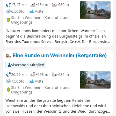
17,47 km
+634 m
-630 m
6:50 Std.
Mittel
Start in Weinheim (Karlsruhe und
Umgebung)
“Naturerlebnis kombiniert mit sportlichem Wandern”…so
beginnt die Beschreibung des Burgensteigs im offiziellen
Flyer des Tourismus Service Bergstraße e.V. Der Burgensteig
führt von Darmstadt-Eberstadt entlang der Höhen des
Odenwaldes nach Heidelberg. Auf den rund 120 km
Eine Runde um Weinheim (Bergstraße)
kommst Du an über 30 historischen Sehenswürdigkeiten
vorbei und kreuzt mit dem Nibelungensteig bei
Visorando-Mitglied
Zwingenberg und dem Neckarsteig in Heidelberg zwei
weitere bekannte Steige. Wir waren so frei, hin und wieder
20,59 km
+693 m
-686 m
vom "Standard" abzuweichen. Die Etappen haben wir so
7:50 Std.
Mittel
zusammengestellt, dass Du mit öffentlichen
Start in Weinheim (Karlsruhe und
Verkehrsmitteln an Deinen Startpunkt hin und von Deinem
Umgebung)
Zielpunkt auch wieder weg kommst.
Weinheim an der Bergstraße liegt am Rande des
Odenwalds und der Oberrheinischen Tiefebene und wird
von zwei Flüssen, der Weschnitz und der Waid, durchzogen.