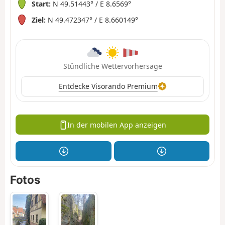
Start:
N 49.51443° / E 8.6569°
Ziel:
N 49.472347° / E 8.660149°
Stündliche Wettervorhersage
Entdecke Visorando Premium
In der mobilen App anzeigen
Fotos