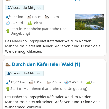
kommst Du an über 30 historischen Sehenswürdigkeiten
vorbei und kreuzt mit dem Nibelungensteig bei
Visorando-Mitglied
Zwingenberg und dem Neckarsteig in Heidelberg zwei
weitere bekannte Steige. Wir waren so frei, hin und wieder
9,33 km
+20 m
-13 m
vom "Standard" abzuweichen. Die Etappen haben wir so
2:45 Std.
Leicht
zusammengestellt, dass Du mit öffentlichen
Start in Mannheim (Karlsruhe und
Verkehrsmitteln an Deinen Startpunkt hin und von Deinem
Umgebung)
Zielpunkt auch wieder weg kommst.
Das Naherholungsgebiet Käfertaler Wald im Norden
Mannheims bietet mit seiner Größe von rund 13 km2 viele
Wandermöglichkeiten.
Durch den Käfertaler Wald (1)
Visorando-Mitglied
13,02 km
+10 m
-10 m
3:45 Std.
Leicht
Start in Mannheim (Karlsruhe und Umgebung)
Das Naherholungsgebiet Käfertaler Wald im Norden
Mannheims bietet mit seiner Größe von rund 13 km2 viele
Wandermöglichkeiten.