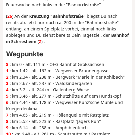
Feuerwache nach links in die "Bismarckstraße".
(
26
) An der
Kreuzung "Bahnhofstraße"
biegst Du nach
rechts ab. Jetzt nur noch ca. 200 m die "Bahnhofstraße"
entlang, an einem Spielplatz vorbei, einmal noch links
abbiegen und Du siehst bereits Dein Tagesziel, der
Bahnhof
in Schriesheim
(
Z
) .
Wegpunkte
S
: km 0 - alt. 111 m - OEG Bahnhof Großsachsen
1
: km 1.42 - alt. 162 m - Wegweiser Brunnengasse
2
: km 2.34 - alt. 238 m - Bergwerk "Marie in der Kohlbach"
3
: km 2.67 - alt. 237 m - Waldkindergarten
4
: km 3.2 - alt. 244 m - Gallenberg-Wiese
5
: km 3.46 - alt. 277 m - Schutzhütte auf dem Hundskopf
6
: km 4.44 - alt. 178 m - Wegweiser Kunz'sche Mühle und
Kriegerdenkmal
7
: km 4.65 - alt. 219 m - Höllenquelle mit Rastplatz
8
: km 5.52 - alt. 223 m - Rastplatz "Jägers Ruh"
9
: km 6.14 - alt. 238 m - Amphibienteich
10
: km 6.48 - alt. 261 m - Schutzhütte mit Rastplatz