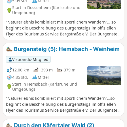
5:05 Std.
Mittel
Verkehrsmitteln an Deinen Startpunkt hin und von Deinem
Start in Dossenheim (Karlsruhe und
Zielpunkt auch wieder weg kommst. Daher ist unsere
Umgebung)
Variante ca. 20 km länger als das Original.
“Naturerlebnis kombiniert mit sportlichem Wandern”… so
beginnt die Beschreibung des Burgensteigs im offiziellen
Flyer des Tourismus Service Bergstraße e.V. Der Burgensteig
führt von Darmstadt-Eberstadt entlang der Höhen des
Odenwaldes nach Heidelberg. Auf den rund 120 km
Burgensteig (5): Hemsbach - Weinheim
kommst Du an über 30 historischen Sehenswürdigkeiten
vorbei und kreuzt mit dem Nibelungensteig bei
Visorando-Mitglied
Zwingenberg und dem Neckarsteig in Heidelberg zwei
weitere bekannte Steige. Wir waren so frei, hin und wieder
12,00 km
+393 m
-379 m
vom "Standard" abzuweichen. Die Etappen haben wir so
4:35 Std.
Mittel
zusammengestellt, dass Du mit öffentlichen
Start in Hemsbach (Karlsruhe und
Verkehrsmitteln an Deinen Startpunkt hin und von Deinem
Umgebung)
Zielpunkt auch wieder weg kommst. Daher ist unsere
“Naturerlebnis kombiniert mit sportlichem Wandern”…so
Variante ca. 20 km länger als das Original.
beginnt die Beschreibung des Burgensteigs im offiziellen
Flyer des Tourismus Service Bergstraße e.V. Der Burgensteig
führt von Darmstadt-Eberstadt entlang der Höhen des
Odenwaldes nach Heidelberg. Auf den rund 120 km
Durch den Käfertaler Wald (2)