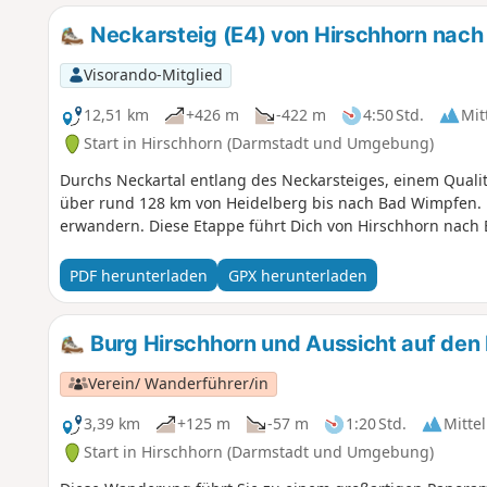
Neckarsteig (E4) von Hirschhorn nac
Visorando-Mitglied
12,51 km
+426 m
-422 m
4:50 Std.
Mit
Start in Hirschhorn (Darmstadt und Umgebung)
Durchs Neckartal entlang des Neckarsteiges, einem Qual
über rund 128 km von Heidelberg bis nach Bad Wimpfen. 
erwandern. Diese Etappe führt Dich von Hirschhorn nach
PDF herunterladen
GPX herunterladen
Burg Hirschhorn und Aussicht auf den
Verein/ Wanderführer/in
3,39 km
+125 m
-57 m
1:20 Std.
Mittel
Start in Hirschhorn (Darmstadt und Umgebung)