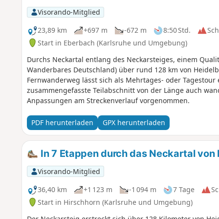
Visorando-Mitglied
23,89 km
+697 m
-672 m
8:50 Std.
Sc
Start in Eberbach (Karlsruhe und Umgebung)
Durchs Neckartal entlang des Neckarsteiges, einem Qual
Wanderbares Deutschland) über rund 128 km von Heidelb
Fernwanderweg lässt sich als Mehrtages- oder Tagestour
zusammengefasste Teilabschnitt von der Länge auch wande
Anpassungen am Streckenverlauf vorgenommen.
PDF herunterladen
GPX herunterladen
In 7 Etappen durch das Neckartal von
Visorando-Mitglied
36,40 km
+1 123 m
-1 094 m
7 Tage
Sc
Start in Hirschhorn (Karlsruhe und Umgebung)
Der Neckarsteig erstreckt sich über 128 Kilometer von He