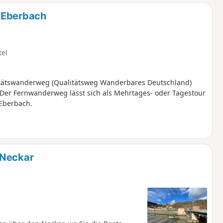
u
n
h Eberbach
m
tel
itätswanderweg (Qualitätsweg Wanderbares Deutschland)
Der Fernwanderweg lässt sich als Mehrtages- oder Tagestour
 Eberbach.
 Neckar