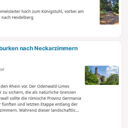
melsleiter hoch zum Königstuhl, vorbei am
 nach Heidelberg
rburken nach Neckarzimmern
tel
 den Rhein vor. Der Odenwald-Limes
 zu sichern, die als natürliche Grenzen
zwall sollte die römische Provinz Germania
 fünften und letzten Etappe entlang der
zimmern. Während dieser landschaftlich
römischer Wachttürme, Kastelle
n. Informative Tafeln weisen auf die