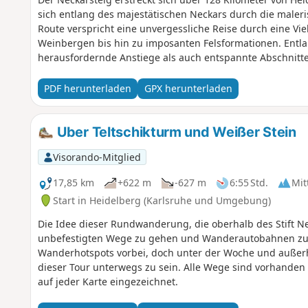
sich entlang des majestätischen Neckars durch die male
Route verspricht eine unvergessliche Reise durch eine Vie
Weinbergen bis hin zu imposanten Felsformationen. Entla
herausfordernde Anstiege als auch entspannte Abschnitte
abwechslungsreiche Landschaften freuen, die von bewald
charmanten Fachwerkstädten und historischen Burgen rei
PDF herunterladen
GPX herunterladen
gestaltet, dass Du jeden Start- und Endpunkt einer Etapp
Uber Teltschikturm und Weißer Stein
Visorando-Mitglied
17,85 km
+622 m
-627 m
6:55 Std.
Mit
Start in Heidelberg (Karlsruhe und Umgebung)
Die Idee dieser Rundwanderung, die oberhalb des Stift Ne
unbefestigten Wege zu gehen und Wanderautobahnen zu 
Wanderhotspots vorbei, doch unter der Woche und außerhal
dieser Tour unterwegs zu sein. Alle Wege sind vorhanden 
auf jeder Karte eingezeichnet.