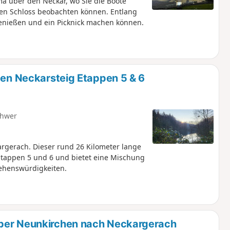
a über den Neckar, wo Sie die Boote
nen Schloss beobachten können. Entlang
genießen und ein Picknick machen können.
 den Neckarsteig Etappen 5 & 6
hwer
argerach. Dieser rund 26 Kilometer lange
 Etappen 5 und 6 und bietet eine Mischung
Sehenswürdigkeiten.
über Neunkirchen nach Neckargerach