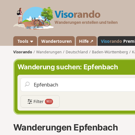
V
i
s
o
r
a
Tools
Wandertouren
Hilfe ↗
Viso
rando
Prem
n
Visorando
Wanderungen
Deutschland
Baden-Württemberg
K
d
o
Wanderung suchen: Epfenbach
Filter
NEU
Wanderungen Epfenbach