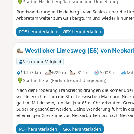
Start in Heidelberg (Karlsruhe und Umgebung)
Rundwanderung in Heidelberg - vom Schloss über die Him
Arboretum weiter zum Gaisbergturm und wieder hinunter
PDF herunterladen
GPX herunterladen
Westlicher Limesweg (E5) von Necka
Visorando-Mitglied
14,73 km
+280 m
-312 m
5:00 Std.
Mit
Start in Elztal (Karlsruhe und Umgebung)
Nach der Eroberung Frankreichs drangen die Römer über
wurde errichtet, um die Strecke zwischen Main und Neckar
galten. Mit diesem, um das Jahr 85 n. Chr. erbauten, Gren
Superior geschützt werden. Deine Wanderung führt in der
ehemaligen Grenzlinie von Neckarburken bis nach Neckar
und kulturell bereichernden Tour passierst Du Überreste 
(Truppenunterkünfte), Badeanlagen und Grenzbefestigunge
PDF herunterladen
GPX herunterladen