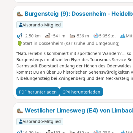
Sehenswürdigkeiten hin und geben Einblicke in das Lebe
Burgensteig (9): Dossenheim - Heidel
Visorando-Mitglied
12,50 km
+541 m
-536 m
5:05 Std.
Mit
Start in Dossenheim (Karlsruhe und Umgebung)
“Naturerlebnis kombiniert mit sportlichem Wandern”… so
Burgensteigs im offiziellen Flyer des Tourismus Service Be
Darmstadt-Eberstadt entlang der Höhen des Odenwaldes 
kommst Du an über 30 historischen Sehenswürdigkeiten v
Nibelungensteig bei Zwingenberg und dem Neckarsteig in
Steige. Wir waren so frei, hin und wieder vom "Standard"
zusammengestellt, dass Du mit öffentlichen Verkehrsmitt
PDF herunterladen
GPX herunterladen
Deinem Zielpunkt auch wieder weg kommst. Daher ist unse
Original.
Westlicher Limesweg (E4) von Limb
Visorando-Mitglied
16,20 km
+152 m
-480 m
5:05 Std.
Mit