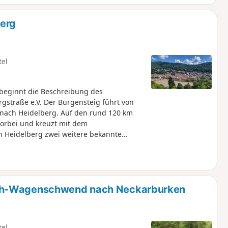
n in der ehemaligen Grenzregion.
berg
tel
 beginnt die Beschreibung des
rgstraße e.V. Der Burgensteig führt von
nach Heidelberg. Auf den rund 120 km
orbei und kreuzt mit dem
 Heidelberg zwei weitere bekannte
 abzuweichen. Die Etappen haben wir so
eln an Deinen Startpunkt hin und von
re Variante ca. 20 km länger als das
ach-Wagenschwend nach Neckarburken
tel