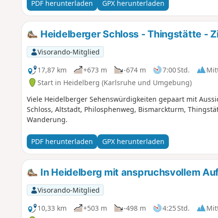
PDF herunterladen
GPX herunterladen
Heidelberger Schloss - Thingstätte - 
Visorando-Mitglied
17,87 km
+673 m
-674 m
7:00 Std.
Mit
Start in Heidelberg (Karlsruhe und Umgebung)
Viele Heidelberger Sehenswürdigkeiten gepaart mit Aus
Schloss, Altstadt, Philosphenweg, Bismarckturm, Thingstät
Wanderung.
PDF herunterladen
GPX herunterladen
In Heidelberg mit anspruchsvollem Auf
Visorando-Mitglied
10,33 km
+503 m
-498 m
4:25 Std.
Mit