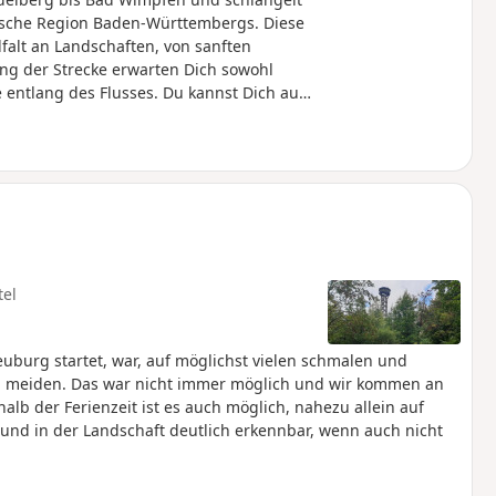
rische Region Baden-Württembergs. Diese
lfalt an Landschaften, von sanften
ng der Strecke erwarten Dich sowohl
 entlang des Flusses. Du kannst Dich auf
eten Hängen im Neckartal bis zu
chen. Wir haben die Abschnitte so
e mit dem ÖPNV erreichen kannst.
tel
uburg startet, war, auf möglichst vielen schmalen und
meiden. Das war nicht immer möglich und wir kommen an
b der Ferienzeit ist es auch möglich, nahezu allein auf
und in der Landschaft deutlich erkennbar, wenn auch nicht