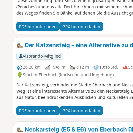
Diese Wanderung führt Sie zu einem großartigen Panoram
(Peniches) und das alte Dorf Hirschhorn mit seinem schö
des Weges finden Sie Bänke, auf denen Sie die Aussicht 
PDF herunterladen
GPX herunterladen
Der Katzensteig - eine Alternative zu
Visorando-Mitglied
26,28 km
+949 m
-912 m
10:15 Std.
Sc
Start in Eberbach (Karlsruhe und Umgebung)
Der Katzensteig, verbindet die Städte Eberbach und Neck
Weg ist eine interessante Alternative zu den Neckarsteig
aus Natur, beeindruckenden Ausblicken und kulturellen 
PDF herunterladen
GPX herunterladen
Neckarsteig (E5 & E6) von Eberbach 