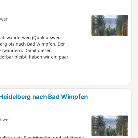
hwer
itätswanderweg (Qualitätsweg
erg bis nach Bad Wimpfen. Der
 erwandern. Damit dieser
rbar bleibt, haben wir ein paar
 Heidelberg nach Bad Wimpfen
hwer
idelberg bis Bad Wimpfen und schlängelt