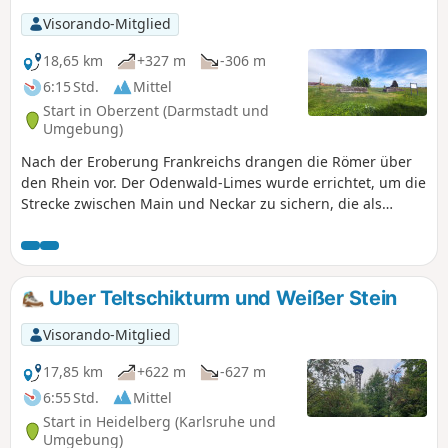
Unterkunfts-, Einkehr- und Verpflegungsmöglichkeiten, die
Visorando-Mitglied
nicht immer vorhanden sind.
18,65 km
+327 m
-306 m
6:15 Std.
Mittel
Start in Oberzent (Darmstadt und
Umgebung)
Nach der Eroberung Frankreichs drangen die Römer über
den Rhein vor. Der Odenwald-Limes wurde errichtet, um die
Strecke zwischen Main und Neckar zu sichern, die als
natürliche Grenzen galten. Mit diesem, um das Jahr 85 n.
Chr. erbauten, Grenzwall sollte die römische Provinz
Germania Superior geschützt werden. Deine Wanderung
führt in der dritten Etappe entlang der ehemaligen
Uber Teltschikturm und Weißer Stein
Grenzlinie von Hesselbach bis nach Limbach-
Wagenschwend. Während dieser landschaftlich und
Visorando-Mitglied
kulturell bereichernden Tour passierst Du Überreste
römischer Wachttürme, Kastelle (Truppenunterkünfte),
17,85 km
+622 m
-627 m
Badeanlagen und Grenzbefestigungen. Informative Tafeln
6:55 Std.
Mittel
weisen auf die Sehenswürdigkeiten hin und geben
Start in Heidelberg (Karlsruhe und
Einblicke in das Leben in der ehemaligen Grenzregion.
Umgebung)