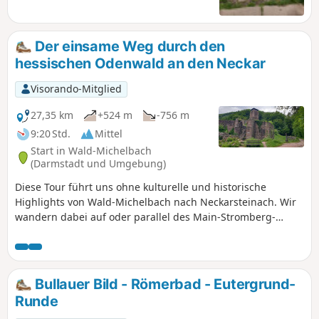
Höhenmetern von West nach Ost quer
durch den Odenwald und damit durch
drei Bundesländer (Hessen, Bayern,
Der einsame Weg durch den
Baden-Württemberg) führt. Unsere
hessischen Odenwald an den Neckar
Aufteilung unterscheidet sich von den
offiziellen Etappen. Wir haben teilweise
Visorando-Mitglied
kürzere Touren gewählt, einige kurze
zusätzliche Meter gemacht und
27,35 km
+524 m
-756 m
teilweise an anderen Orten
9:20 Std.
Mittel
übernachtet. Beachte bei der
Start in Wald-Michelbach
Tourenplanung die Unterkunfts-,
(Darmstadt und Umgebung)
Einkehr- und
Diese Tour führt uns ohne kulturelle und historische
Verpflegungsmöglichkeiten, die nicht
Highlights von Wald-Michelbach nach Neckarsteinach. Wir
immer vorhanden sind.
wandern dabei auf oder parallel des Main-Stromberg-
Weges. Unser Ziel war es, die Waldautobahnen zu meiden
und schwerpunktmäßig auf Waldpfaden oder zumindest
auf unbefestigten Forstwegen zu wandern. Die Strecke
eignet sich hervorragend, um abzuschalten und einfach
Bullauer Bild - Römerbad - Eutergrund-
nur zu gehen - keine Sehenswürdigkeiten, keine
Runde
Einkehrmöglichkeiten und überhaupt nichts, was ablenkt