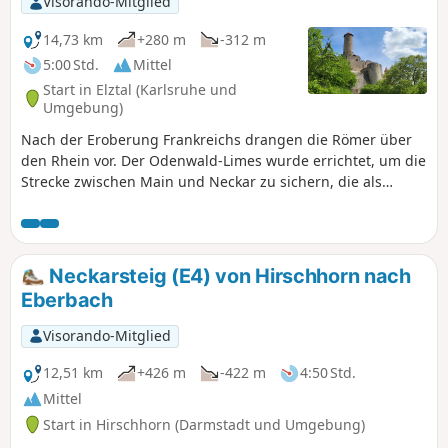
Visorando-Mitglied
14,73 km
+280 m
-312 m
5:00 Std.
Mittel
Start in Elztal (Karlsruhe und
Umgebung)
Nach der Eroberung Frankreichs drangen die Römer über
den Rhein vor. Der Odenwald-Limes wurde errichtet, um die
Strecke zwischen Main und Neckar zu sichern, die als
natürliche Grenzen galten. Mit diesem, um das Jahr 85 n.
Chr. erbauten, Grenzwall sollte die römische Provinz
Germania Superior geschützt werden. Deine Wanderung
führt in der fünften und letzten Etappe entlang der
Neckarsteig (E4) von Hirschhorn nach
ehemaligen Grenzlinie von Neckarburken bis nach
Eberbach
Neckarzimmern. Während dieser landschaftlich und
kulturell bereichernden Tour passierst Du Überreste
Visorando-Mitglied
römischer Wachttürme, Kastelle (Truppenunterkünfte),
Badeanlagen und Grenzbefestigungen. Informative Tafeln
12,51 km
+426 m
-422 m
4:50 Std.
weisen auf die Sehenswürdigkeiten hin und geben
Mittel
Einblicke in das Leben in der ehemaligen Grenzregion.
Start in Hirschhorn (Darmstadt und Umgebung)