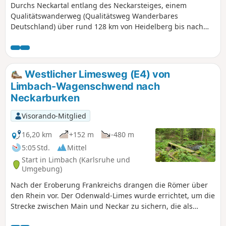
Durchs Neckartal entlang des Neckarsteiges, einem
Qualitätswanderweg (Qualitätsweg Wanderbares
Deutschland) über rund 128 km von Heidelberg bis nach
Bad Wimpfen. Der Fernwanderweg lässt sich als
Mehrtages- oder Tagestour erwandern. Diese Etappe führt
Dich von Hirschhorn nach Eberbach.
Westlicher Limesweg (E4) von
Limbach-Wagenschwend nach
Neckarburken
Visorando-Mitglied
16,20 km
+152 m
-480 m
5:05 Std.
Mittel
Start in Limbach (Karlsruhe und
Umgebung)
Nach der Eroberung Frankreichs drangen die Römer über
den Rhein vor. Der Odenwald-Limes wurde errichtet, um die
Strecke zwischen Main und Neckar zu sichern, die als
natürliche Grenzen galten. Mit diesem, um das Jahr 85 n.