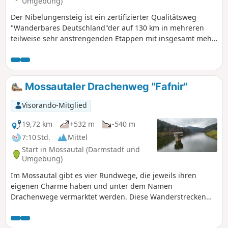
Umgebung)
Der Nibelungensteig ist ein zertifizierter Qualitätsweg
"Wanderbares Deutschland"der auf 130 km in mehreren
teilweise sehr anstrengenden Etappen mit insgesamt mehr
als 4.000 Höhenmetern von West nach Ost quer durch den
Odenwald und damit durch drei Bundesländer (Hessen,
Bayern, Baden-Württemberg) führt. Unsere Aufteilung
unterscheidet sich von den offiziellen Etappen. Wir haben
Mossautaler Drachenweg "Fafnir"
teilweise kürzere Touren gewählt, einige kurze zusätzliche
Meter gemacht und teilweise an anderen Orten
Visorando-Mitglied
übernachtet. Beachte bei der Tourenplanung die
Unterkunfts-, Einkehr- und Verpflegungsmöglichkeiten, die
19,72 km
+532 m
-540 m
nicht immer vorhanden sind.
7:10 Std.
Mittel
Start in Mossautal (Darmstadt und
Umgebung)
Im Mossautal gibt es vier Rundwege, die jeweils ihren
eigenen Charme haben und unter dem Namen
Drachenwege vermarktet werden. Diese Wanderstrecken
sind alle vom Odenwaldklub mit dem Prüfsiegel
"Wanderbarer Odenwald" ausgezeichnet, was ein qualitativ