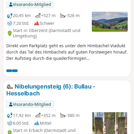
Visorando-Mitglied
20,45 km
+527 m
-526 m
7:20 Std.
Schwer
Start in Oberzent (Darmstadt und
Umgebung)
Direkt vom Parkplatz geht es unter dem Himbächel-Viadukt
durch das Tal des Himbachels auf guten Forstwegen hinauf.
Der Aufstieg durch die quaderförmigen
Buntsandsteinblöcke, des Naturdenkmals Ebersberger
Felsenmeer, bringt dann nochmals etwas Abwechslung in
den Wandertag. Vom Felsenmeer aus führt die Wanderung
bis zum Wendepunkt wieder nach unten und steigt direkt
Nibelungensteig (6): Bullau -
danach, vorbei an Obstwiesen, wieder in den Wald hinein,
Hesselbach
bergan. Vom Reußenkreuz geht es dann auf
abwechslungsreichen Wegen, bis nach Hetzbach, stetig
Visorando-Mitglied
bergab.
17,92 km
+352 m
-380 m
6:05 Std.
Mittel
Start in Erbach (Darmstadt und