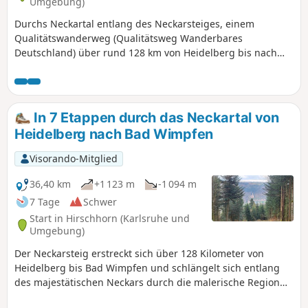
Umgebung)
Durchs Neckartal entlang des Neckarsteiges, einem
Qualitätswanderweg (Qualitätsweg Wanderbares
Deutschland) über rund 128 km von Heidelberg bis nach
Bad Wimpfen. Der Fernwanderweg lässt sich als
Mehrtages- oder Tagestour erwandern. Damit dieser
zusammengefasste Teilabschnitt von der Länge auch
wanderbar bleibt, haben wir ein paar Anpassungen am
In 7 Etappen durch das Neckartal von
Streckenverlauf vorgenommen.
Heidelberg nach Bad Wimpfen
Visorando-Mitglied
36,40 km
+1 123 m
-1 094 m
7 Tage
Schwer
Start in Hirschhorn (Karlsruhe und
Umgebung)
Der Neckarsteig erstreckt sich über 128 Kilometer von
Heidelberg bis Bad Wimpfen und schlängelt sich entlang
des majestätischen Neckars durch die malerische Region
Baden-Württembergs. Diese Route verspricht eine