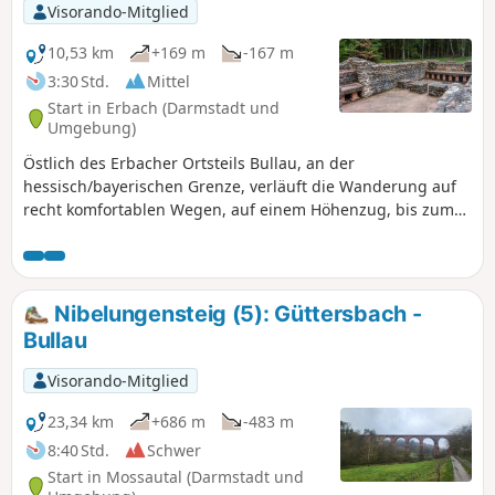
auf der Strecke. Dafür kaum Höhenunterschiede und am
Visorando-Mitglied
Ende der Strecke bieten die Burgen rund um
Neckarsteinach dann doch noch ein kleines Highlight.
10,53 km
+169 m
-167 m
3:30 Std.
Mittel
Start in Erbach (Darmstadt und
Umgebung)
Östlich des Erbacher Ortsteils Bullau, an der
hessisch/bayerischen Grenze, verläuft die Wanderung auf
recht komfortablen Wegen, auf einem Höhenzug, bis zum
(4) Römischen Kastell bei Würzberg. Von dort aus geht es
einige Höhenmeter abwärts in das Naturschutzgebiet
„Eutergrund bei Bullau“. Direkt nach Bullau steigt die
Wanderung über meist schmale Pfade wieder auf, bis zum
Nibelungensteig (5): Güttersbach -
Parkplatz am Ausgangspunkt.
Bullau
Visorando-Mitglied
23,34 km
+686 m
-483 m
8:40 Std.
Schwer
Start in Mossautal (Darmstadt und