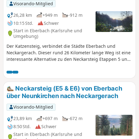
Visorando-Mitglied
26,28 km
+949 m
-912 m
10:15 Std.
Schwer
Start in Eberbach (Karlsruhe und
Umgebung)
Der Katzensteig, verbindet die Städte Eberbach und
Neckargerach. Dieser rund 26 Kilometer lange Weg ist eine
interessante Alternative zu den Neckarsteig Etappen 5 und
6 und bietet eine Mischung aus Natur, beeindruckenden
Ausblicken und kulturellen Sehenswürdigkeiten.
Neckarsteig (E5 & E6) von Eberbach
über Neunkirchen nach Neckargerach
Visorando-Mitglied
23,89 km
+697 m
-672 m
8:50 Std.
Schwer
Start in Eberbach (Karlsruhe und