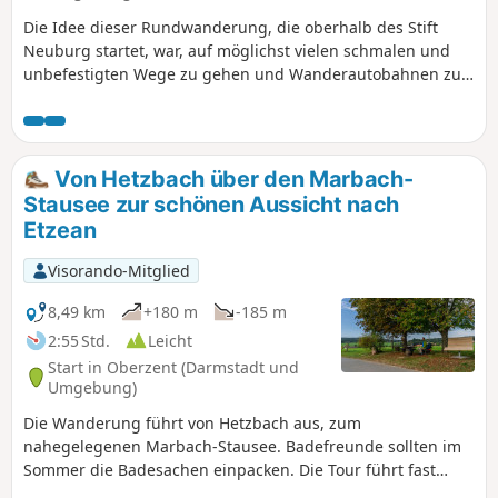
Die Idee dieser Rundwanderung, die oberhalb des Stift
Neuburg startet, war, auf möglichst vielen schmalen und
unbefestigten Wege zu gehen und Wanderautobahnen zu
meiden. Das war nicht immer möglich und wir kommen an
Wanderhotspots vorbei, doch unter der Woche und
außerhalb der Ferienzeit ist es auch möglich, nahezu allein
auf dieser Tour unterwegs zu sein. Alle Wege sind
Von Hetzbach über den Marbach-
vorhanden und in der Landschaft deutlich erkennbar, wenn
Stausee zur schönen Aussicht nach
auch nicht auf jeder Karte eingezeichnet.
Etzean
Visorando-Mitglied
8,49 km
+180 m
-185 m
2:55 Std.
Leicht
Start in Oberzent (Darmstadt und
Umgebung)
Die Wanderung führt von Hetzbach aus, zum
nahegelegenen Marbach-Stausee. Badefreunde sollten im
Sommer die Badesachen einpacken. Die Tour führt fast
direkt zur Badestelle am See. Vom Marbach-Stausee geht es