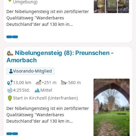
Umgebung)
Der Nibelungensteig ist ein zertifizierter
Qualitätsweg "Wanderbares
Deutschland"der auf 130 km in
mehreren teilweise sehr anstrengenden
Etappen mit insgesamt mehr als 4.000
Höhenmetern von West nach Ost quer
durch den Odenwald und damit durch
Nibelungensteig (8): Preunschen -
drei Bundesländer (Hessen, Bayern,
Amorbach
Baden-Württemberg) führt. Unsere
Aufteilung unterscheidet sich von den
Visorando-Mitglied
offiziellen Etappen. Wir haben teilweise
kürzere Touren gewählt, einige kurze
13,00 km
+251 m
-560 m
zusätzliche Meter gemacht und
4:25 Std.
Mittel
teilweise an anderen Orten
Start in Kirchzell (Unterfranken)
übernachtet. Beachte bei der
Tourenplanung die Unterkunfts-,
Der Nibelungensteig ist ein zertifizierter
Einkehr- und
Qualitätsweg "Wanderbares
Verpflegungsmöglichkeiten, die nicht
Deutschland"der auf 130 km in
immer vorhanden sind.
mehreren teilweise sehr anstrengenden
Etappen mit insgesamt mehr als 4.000