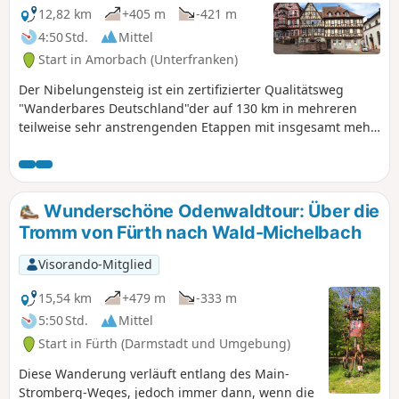
nicht immer vorhanden sind.
12,82 km
+405 m
-421 m
4:50 Std.
Mittel
Start in Amorbach (Unterfranken)
Der Nibelungensteig ist ein zertifizierter Qualitätsweg
"Wanderbares Deutschland"der auf 130 km in mehreren
teilweise sehr anstrengenden Etappen mit insgesamt mehr
als 4.000 Höhenmetern von West nach Ost quer durch den
Odenwald und damit durch drei Bundesländer (Hessen,
Bayern, Baden-Württemberg) führt. Unsere Aufteilung
unterscheidet sich von den offiziellen Etappen. Wir haben
Wunderschöne Odenwaldtour: Über die
teilweise kürzere Touren gewählt, einige kurze zusätzliche
Tromm von Fürth nach Wald-Michelbach
Meter gemacht und teilweise an anderen Orten
übernachtet. Beachte bei der Tourenplanung die
Visorando-Mitglied
Unterkunfts-, Einkehr- und Verpflegungsmöglichkeiten, die
nicht immer vorhanden sind.
15,54 km
+479 m
-333 m
5:50 Std.
Mittel
Start in Fürth (Darmstadt und Umgebung)
Diese Wanderung verläuft entlang des Main-
Stromberg-Weges, jedoch immer dann, wenn die