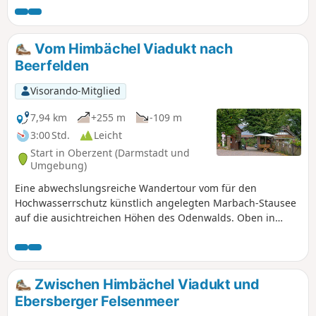
durch den Wald, hinauf auf eine der typischen freien
Höhenlagen des Odenwalds. Am Wendepunkt wartet ein
schöner Rastplatz mit Aussicht und einem
Vom Himbächel Viadukt nach
"Zwitscherkasten" auf die Wanderer. Zurück geht es durch
Beerfelden
die Felder zum Ausgangspunkt nach Hetzbach.
Visorando-Mitglied
7,94 km
+255 m
-109 m
3:00 Std.
Leicht
Start in Oberzent (Darmstadt und
Umgebung)
Eine abwechslungsreiche Wandertour vom für den
Hochwasserrschutz künstlich angelegten Marbach-Stausee
auf die ausichtreichen Höhen des Odenwalds. Oben in
Beerfelden angekommen, neigt sich der Odenwald in Nord-
Südrichtung und teilt die abfließenden Wasser in Richtung
Main und Neckar auf.
Zwischen Himbächel Viadukt und
Ebersberger Felsenmeer