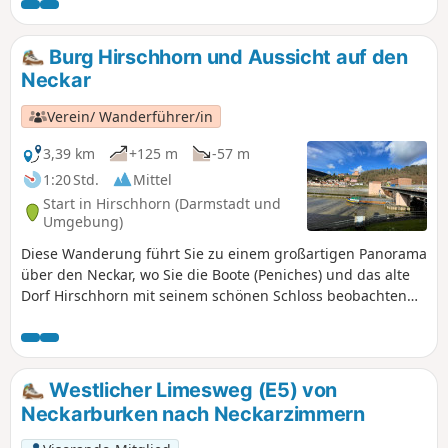
unvergessliche Reise durch eine Vielfalt an Landschaften,
von sanften Weinbergen bis hin zu imposanten
Felsformationen. Entlang der Strecke erwarten Dich sowohl
Burg Hirschhorn und Aussicht auf den
herausfordernde Anstiege als auch entspannte Abschnitte
Neckar
entlang des Flusses. Du kannst Dich auf
abwechslungsreiche Landschaften freuen, die von
Verein/ Wanderführer/in
bewaldeten Hängen im Neckartal bis zu charmanten
Fachwerkstädten und historischen Burgen reichen. Wir
3,39 km
+125 m
-57 m
haben die Abschnitte so gestaltet, dass Du jeden Start- und
1:20 Std.
Mittel
Endpunkt einer Etappe mit dem ÖPNV erreichen kannst.
Start in Hirschhorn (Darmstadt und
Umgebung)
Diese Wanderung führt Sie zu einem großartigen Panorama
über den Neckar, wo Sie die Boote (Peniches) und das alte
Dorf Hirschhorn mit seinem schönen Schloss beobachten
können. Entlang des Weges finden Sie Bänke, auf denen Sie
die Aussicht genießen und ein Picknick machen können.
Westlicher Limesweg (E5) von
Neckarburken nach Neckarzimmern