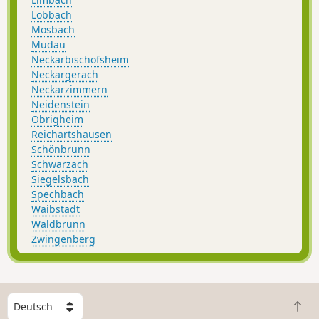
Lobbach
Mosbach
Mudau
Neckarbischofsheim
Neckargerach
Neckarzimmern
Neidenstein
Obrigheim
Reichartshausen
Schönbrunn
Schwarzach
Siegelsbach
Spechbach
Waibstadt
Waldbrunn
Zwingenberg
W
Z
ä