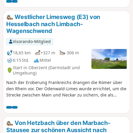
Odenwald und damit durch drei Bundesländer (Hessen,
Bayern, Baden-Württemberg) führt. Unsere Aufteilung
unterscheidet sich von den offiziellen Etappen. Wir haben
Westlicher Limesweg (E3) von
teilweise kürzere Touren gewählt, einige kurze zusätzliche
Hesselbach nach Limbach-
Meter gemacht und teilweise an anderen Orten
Wagenschwend
übernachtet. Beachte bei der Tourenplanung die
Unterkunfts-, Einkehr- und Verpflegungsmöglichkeiten, die
Visorando-Mitglied
nicht immer vorhanden sind.
18,65 km
+327 m
-306 m
6:15 Std.
Mittel
Start in Oberzent (Darmstadt und
Umgebung)
Nach der Eroberung Frankreichs drangen die Römer über
den Rhein vor. Der Odenwald-Limes wurde errichtet, um die
Strecke zwischen Main und Neckar zu sichern, die als
natürliche Grenzen galten. Mit diesem, um das Jahr 85 n.
Chr. erbauten, Grenzwall sollte die römische Provinz
Germania Superior geschützt werden. Deine Wanderung
führt in der dritten Etappe entlang der ehemaligen
Von Hetzbach über den Marbach-
Grenzlinie von Hesselbach bis nach Limbach-
Stausee zur schönen Aussicht nach
Wagenschwend. Während dieser landschaftlich und