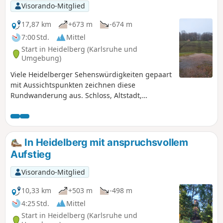
Visorando-Mitglied
17,87 km
+673 m
-674 m
7:00 Std.
Mittel
Start in Heidelberg (Karlsruhe und
Umgebung)
Viele Heidelberger Sehenswürdigkeiten gepaart
mit Aussichtspunkten zeichnen diese
Rundwanderung aus. Schloss, Altstadt,
Philosphenweg, Bismarckturm, Thingstätte,
Neckarufer sind die Highlights dieser
Wanderung.
In Heidelberg mit anspruchsvollem
Aufstieg
Visorando-Mitglied
10,33 km
+503 m
-498 m
4:25 Std.
Mittel
Start in Heidelberg (Karlsruhe und