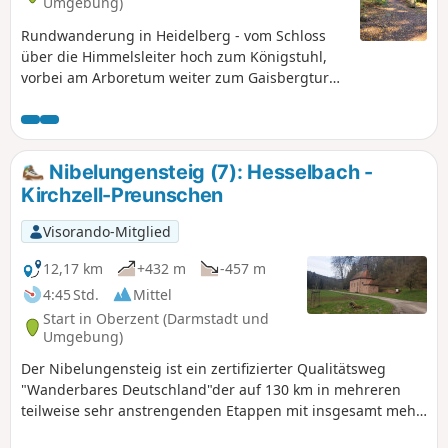
Umgebung)
Rundwanderung in Heidelberg - vom Schloss
über die Himmelsleiter hoch zum Königstuhl,
vorbei am Arboretum weiter zum Gaisbergturm
und wieder hinunter nach Heidelberg
Nibelungensteig (7): Hesselbach -
Kirchzell-Preunschen
Visorando-Mitglied
12,17 km
+432 m
-457 m
4:45 Std.
Mittel
Start in Oberzent (Darmstadt und
Umgebung)
Der Nibelungensteig ist ein zertifizierter Qualitätsweg
"Wanderbares Deutschland"der auf 130 km in mehreren
teilweise sehr anstrengenden Etappen mit insgesamt mehr
als 4.000 Höhenmetern von West nach Ost quer durch den