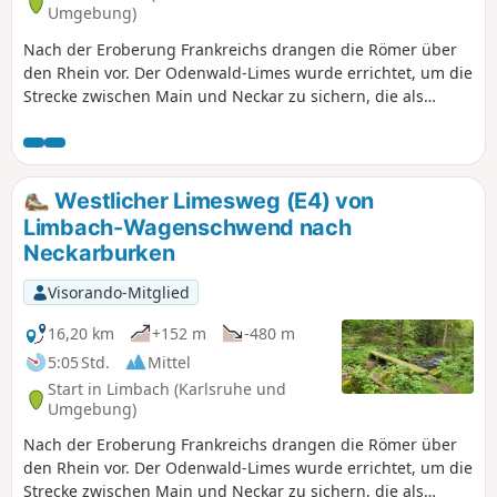
Umgebung)
Nach der Eroberung Frankreichs drangen die Römer über
den Rhein vor. Der Odenwald-Limes wurde errichtet, um die
Strecke zwischen Main und Neckar zu sichern, die als
natürliche Grenzen galten. Mit diesem, um das Jahr 85 n.
Chr. erbauten, Grenzwall sollte die römische Provinz
Germania Superior geschützt werden. Deine Wanderung
führt in der fünften und letzten Etappe entlang der
Westlicher Limesweg (E4) von
ehemaligen Grenzlinie von Neckarburken bis nach
Limbach-Wagenschwend nach
Neckarzimmern. Während dieser landschaftlich und
Neckarburken
kulturell bereichernden Tour passierst Du Überreste
römischer Wachttürme, Kastelle (Truppenunterkünfte),
Visorando-Mitglied
Badeanlagen und Grenzbefestigungen. Informative Tafeln
weisen auf die Sehenswürdigkeiten hin und geben
16,20 km
+152 m
-480 m
Einblicke in das Leben in der ehemaligen Grenzregion.
5:05 Std.
Mittel
Start in Limbach (Karlsruhe und
Umgebung)
Nach der Eroberung Frankreichs drangen die Römer über
den Rhein vor. Der Odenwald-Limes wurde errichtet, um die
Strecke zwischen Main und Neckar zu sichern, die als