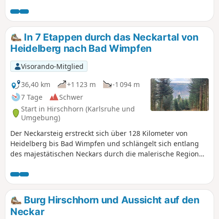
Bad Wimpfen. Der Fernwanderweg lässt sich als
Mehrtages- oder Tagestour erwandern. Damit dieser
zusammengefasste Teilabschnitt von der Länge auch
wanderbar bleibt, haben wir ein paar Anpassungen am
In 7 Etappen durch das Neckartal von
Streckenverlauf vorgenommen.
Heidelberg nach Bad Wimpfen
Visorando-Mitglied
36,40 km
+1 123 m
-1 094 m
7 Tage
Schwer
Start in Hirschhorn (Karlsruhe und
Umgebung)
Der Neckarsteig erstreckt sich über 128 Kilometer von
Heidelberg bis Bad Wimpfen und schlängelt sich entlang
des majestätischen Neckars durch die malerische Region
Baden-Württembergs. Diese Route verspricht eine
unvergessliche Reise durch eine Vielfalt an Landschaften,
von sanften Weinbergen bis hin zu imposanten
Felsformationen. Entlang der Strecke erwarten Dich sowohl
Burg Hirschhorn und Aussicht auf den
herausfordernde Anstiege als auch entspannte Abschnitte
Neckar
entlang des Flusses. Du kannst Dich auf