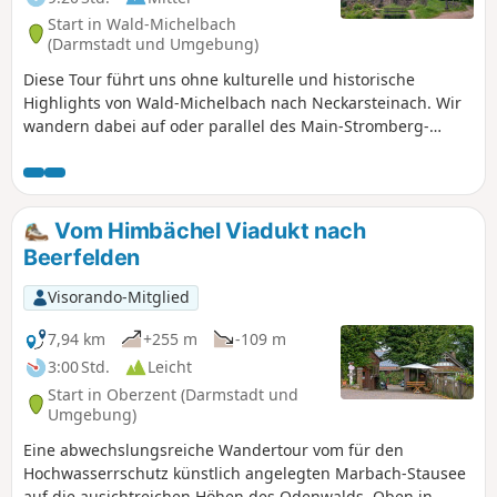
Start in Wald-Michelbach
(Darmstadt und Umgebung)
Diese Tour führt uns ohne kulturelle und historische
Highlights von Wald-Michelbach nach Neckarsteinach. Wir
wandern dabei auf oder parallel des Main-Stromberg-
Weges. Unser Ziel war es, die Waldautobahnen zu meiden
und schwerpunktmäßig auf Waldpfaden oder zumindest
auf unbefestigten Forstwegen zu wandern. Die Strecke
eignet sich hervorragend, um abzuschalten und einfach
Vom Himbächel Viadukt nach
nur zu gehen - keine Sehenswürdigkeiten, keine
Beerfelden
Einkehrmöglichkeiten und überhaupt nichts, was ablenkt
auf der Strecke. Dafür kaum Höhenunterschiede und am
Visorando-Mitglied
Ende der Strecke bieten die Burgen rund um
Neckarsteinach dann doch noch ein kleines Highlight.
7,94 km
+255 m
-109 m
3:00 Std.
Leicht
Start in Oberzent (Darmstadt und
Umgebung)
Eine abwechslungsreiche Wandertour vom für den
Hochwasserrschutz künstlich angelegten Marbach-Stausee
auf die ausichtreichen Höhen des Odenwalds. Oben in