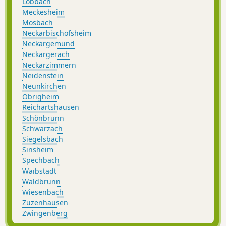
Lobbach
Meckesheim
Mosbach
Neckarbischofsheim
Neckargemünd
Neckargerach
Neckarzimmern
Neidenstein
Neunkirchen
Obrigheim
Reichartshausen
Schönbrunn
Schwarzach
Siegelsbach
Sinsheim
Spechbach
Waibstadt
Waldbrunn
Wiesenbach
Zuzenhausen
Zwingenberg