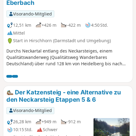
Eberbach
Visorando-Mitglied
12,51 km
+426 m
-422 m
4:50 Std.
Mittel
Start in Hirschhorn (Darmstadt und Umgebung)
Durchs Neckartal entlang des Neckarsteiges, einem
Qualitätswanderweg (Qualitätsweg Wanderbares
Deutschland) über rund 128 km von Heidelberg bis nach
Bad Wimpfen. Der Fernwanderweg lässt sich als
Mehrtages- oder Tagestour erwandern. Diese Etappe führt
Dich von Hirschhorn nach Eberbach.
Der Katzensteig - eine Alternative zu
den Neckarsteig Etappen 5 & 6
Visorando-Mitglied
26,28 km
+949 m
-912 m
10:15 Std.
Schwer