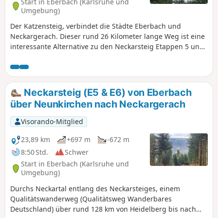
Start in Eberbach (Karlsruhe und
Umgebung)
Der Katzensteig, verbindet die Städte Eberbach und
Neckargerach. Dieser rund 26 Kilometer lange Weg ist eine
interessante Alternative zu den Neckarsteig Etappen 5 und
6 und bietet eine Mischung aus Natur, beeindruckenden
Ausblicken und kulturellen Sehenswürdigkeiten.
Neckarsteig (E5 & E6) von Eberbach
über Neunkirchen nach Neckargerach
Visorando-Mitglied
23,89 km
+697 m
-672 m
8:50 Std.
Schwer
Start in Eberbach (Karlsruhe und
Umgebung)
Durchs Neckartal entlang des Neckarsteiges, einem
Qualitätswanderweg (Qualitätsweg Wanderbares
Deutschland) über rund 128 km von Heidelberg bis nach