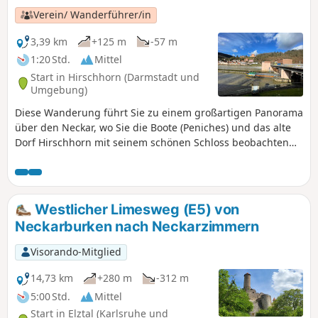
abwechslungsreiche Landschaften freuen, die von
Verein/ Wanderführer/in
bewaldeten Hängen im Neckartal bis zu charmanten
Fachwerkstädten und historischen Burgen reichen. Wir
3,39 km
+125 m
-57 m
haben die Abschnitte so gestaltet, dass Du jeden Start- und
1:20 Std.
Mittel
Endpunkt einer Etappe mit dem ÖPNV erreichen kannst.
Start in Hirschhorn (Darmstadt und
Umgebung)
Diese Wanderung führt Sie zu einem großartigen Panorama
über den Neckar, wo Sie die Boote (Peniches) und das alte
Dorf Hirschhorn mit seinem schönen Schloss beobachten
können. Entlang des Weges finden Sie Bänke, auf denen Sie
die Aussicht genießen und ein Picknick machen können.
Westlicher Limesweg (E5) von
Neckarburken nach Neckarzimmern
Visorando-Mitglied
14,73 km
+280 m
-312 m
5:00 Std.
Mittel
Start in Elztal (Karlsruhe und