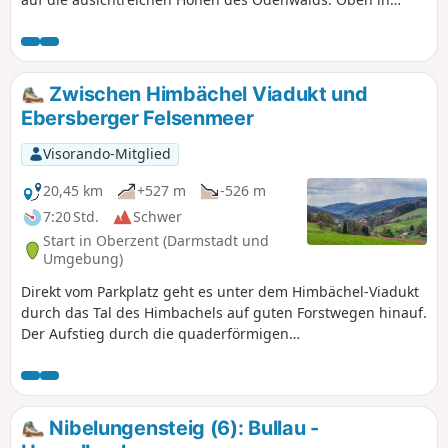
Beerfelden angekommen, neigt sich der Odenwald in Nord-
Südrichtung und teilt die abfließenden Wasser in Richtung
Main und Neckar auf.
Zwischen Himbächel Viadukt und
Ebersberger Felsenmeer
Visorando-Mitglied
20,45 km
+527 m
-526 m
7:20 Std.
Schwer
Start in Oberzent (Darmstadt und
Umgebung)
Direkt vom Parkplatz geht es unter dem Himbächel-Viadukt
durch das Tal des Himbachels auf guten Forstwegen hinauf.
Der Aufstieg durch die quaderförmigen
Buntsandsteinblöcke, des Naturdenkmals Ebersberger
Felsenmeer, bringt dann nochmals etwas Abwechslung in
den Wandertag. Vom Felsenmeer aus führt die Wanderung
bis zum Wendepunkt wieder nach unten und steigt direkt
Nibelungensteig (6): Bullau -
danach, vorbei an Obstwiesen, wieder in den Wald hinein,