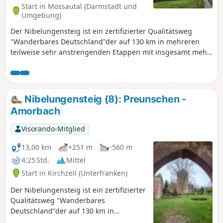
teilweise an anderen Orten
Start in Mossautal (Darmstadt und
übernachtet. Beachte bei der
Umgebung)
Tourenplanung die Unterkunfts-,
Der Nibelungensteig ist ein zertifizierter Qualitätsweg
Einkehr- und
"Wanderbares Deutschland"der auf 130 km in mehreren
Verpflegungsmöglichkeiten, die nicht
teilweise sehr anstrengenden Etappen mit insgesamt mehr
immer vorhanden sind.
als 4.000 Höhenmetern von West nach Ost quer durch den
Odenwald und damit durch drei Bundesländer (Hessen,
Bayern, Baden-Württemberg) führt. Unsere Aufteilung
unterscheidet sich von den offiziellen Etappen. Wir haben
Nibelungensteig (8): Preunschen -
teilweise kürzere Touren gewählt, einige kurze zusätzliche
Amorbach
Meter gemacht und teilweise an anderen Orten
übernachtet. Beachte bei der Tourenplanung die
Visorando-Mitglied
Unterkunfts-, Einkehr- und Verpflegungsmöglichkeiten, die
nicht immer vorhanden sind.
13,00 km
+251 m
-560 m
4:25 Std.
Mittel
Start in Kirchzell (Unterfranken)
Der Nibelungensteig ist ein zertifizierter
Qualitätsweg "Wanderbares
Deutschland"der auf 130 km in
mehreren teilweise sehr anstrengenden