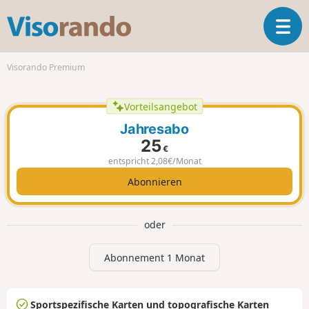
V
T
i
o
s
g
o
Visorando Premium
g
r
l
a
e
Vorteilsangebot
n
n
d
Jahresabo
a
o
25
v
€
entspricht 2,08€/Monat
i
g
Abonnieren
a
t
i
oder
o
n
Abonnement 1 Monat
Sportspezifische Karten und topografische Karten