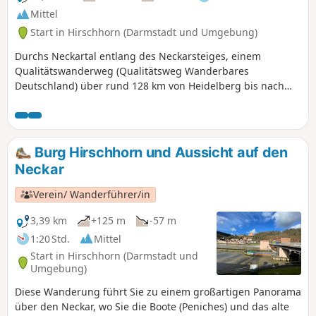
weisen auf die Sehenswürdigkeiten hin und geben
Mittel
Einblicke in das Leben in der ehemaligen Grenzregion.
Start in Hirschhorn (Darmstadt und Umgebung)
Durchs Neckartal entlang des Neckarsteiges, einem
Qualitätswanderweg (Qualitätsweg Wanderbares
Deutschland) über rund 128 km von Heidelberg bis nach
Bad Wimpfen. Der Fernwanderweg lässt sich als
Mehrtages- oder Tagestour erwandern. Diese Etappe führt
Dich von Hirschhorn nach Eberbach.
Burg Hirschhorn und Aussicht auf den
Neckar
Verein/ Wanderführer/in
3,39 km
+125 m
-57 m
1:20 Std.
Mittel
Start in Hirschhorn (Darmstadt und
Umgebung)
Diese Wanderung führt Sie zu einem großartigen Panorama
über den Neckar, wo Sie die Boote (Peniches) und das alte