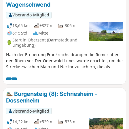
Meter gemacht und teilweise an anderen Orten
Wagenschwend
übernachtet. Beachte bei der Tourenplanung die
Unterkunfts-, Einkehr- und Verpflegungsmöglichkeiten, die
Visorando-Mitglied
nicht immer vorhanden sind.
18,65 km
+327 m
-306 m
6:15 Std.
Mittel
Start in Oberzent (Darmstadt und
Umgebung)
Nach der Eroberung Frankreichs drangen die Römer über
den Rhein vor. Der Odenwald-Limes wurde errichtet, um die
Strecke zwischen Main und Neckar zu sichern, die als
natürliche Grenzen galten. Mit diesem, um das Jahr 85 n.
Chr. erbauten, Grenzwall sollte die römische Provinz
Germania Superior geschützt werden. Deine Wanderung
führt in der dritten Etappe entlang der ehemaligen
Burgensteig (8): Schriesheim -
Grenzlinie von Hesselbach bis nach Limbach-
Dossenheim
Wagenschwend. Während dieser landschaftlich und
kulturell bereichernden Tour passierst Du Überreste
Visorando-Mitglied
römischer Wachttürme, Kastelle (Truppenunterkünfte),
Badeanlagen und Grenzbefestigungen. Informative Tafeln
14,22 km
+529 m
-533 m
weisen auf die Sehenswürdigkeiten hin und geben