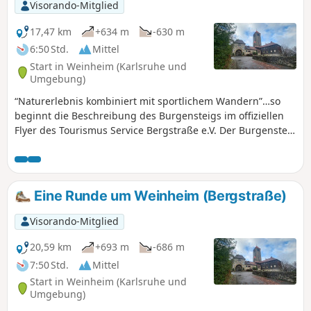
Visorando-Mitglied
17,47 km
+634 m
-630 m
6:50 Std.
Mittel
Start in Weinheim (Karlsruhe und
Umgebung)
“Naturerlebnis kombiniert mit sportlichem Wandern”…so
beginnt die Beschreibung des Burgensteigs im offiziellen
Flyer des Tourismus Service Bergstraße e.V. Der Burgensteig
führt von Darmstadt-Eberstadt entlang der Höhen des
Odenwaldes nach Heidelberg. Auf den rund 120 km
kommst Du an über 30 historischen Sehenswürdigkeiten
vorbei und kreuzt mit dem Nibelungensteig bei
Eine Runde um Weinheim (Bergstraße)
Zwingenberg und dem Neckarsteig in Heidelberg zwei
weitere bekannte Steige. Wir waren so frei, hin und wieder
Visorando-Mitglied
vom "Standard" abzuweichen. Die Etappen haben wir so
zusammengestellt, dass Du mit öffentlichen
20,59 km
+693 m
-686 m
Verkehrsmitteln an Deinen Startpunkt hin und von Deinem
7:50 Std.
Mittel
Zielpunkt auch wieder weg kommst.
Start in Weinheim (Karlsruhe und
Umgebung)