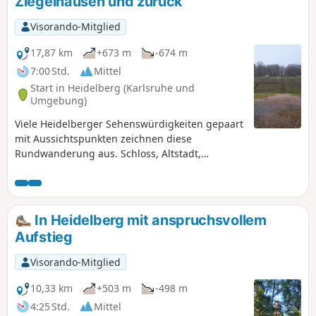
Ziegelhausen und zurück
auch nicht auf jeder Karte eingezeichnet.
Visorando-Mitglied
17,87 km
+673 m
-674 m
7:00 Std.
Mittel
Start in Heidelberg (Karlsruhe und
Umgebung)
Viele Heidelberger Sehenswürdigkeiten gepaart
mit Aussichtspunkten zeichnen diese
Rundwanderung aus. Schloss, Altstadt,
Philosphenweg, Bismarckturm, Thingstätte,
Neckarufer sind die Highlights dieser
Wanderung.
In Heidelberg mit anspruchsvollem
Aufstieg
Visorando-Mitglied
10,33 km
+503 m
-498 m
4:25 Std.
Mittel