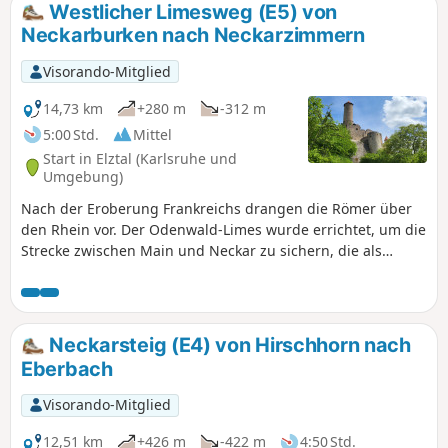
Westlicher Limesweg (E5) von
Neckarburken nach Neckarzimmern
Visorando-Mitglied
14,73 km
+280 m
-312 m
5:00 Std.
Mittel
Start in Elztal (Karlsruhe und
Umgebung)
Nach der Eroberung Frankreichs drangen die Römer über
den Rhein vor. Der Odenwald-Limes wurde errichtet, um die
Strecke zwischen Main und Neckar zu sichern, die als
natürliche Grenzen galten. Mit diesem, um das Jahr 85 n.
Chr. erbauten, Grenzwall sollte die römische Provinz
Germania Superior geschützt werden. Deine Wanderung
führt in der fünften und letzten Etappe entlang der
Neckarsteig (E4) von Hirschhorn nach
ehemaligen Grenzlinie von Neckarburken bis nach
Eberbach
Neckarzimmern. Während dieser landschaftlich und
kulturell bereichernden Tour passierst Du Überreste
Visorando-Mitglied
römischer Wachttürme, Kastelle (Truppenunterkünfte),
Badeanlagen und Grenzbefestigungen. Informative Tafeln
12,51 km
+426 m
-422 m
4:50 Std.