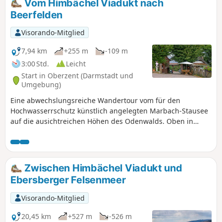
Vom Himbächel Viadukt nach
nur zu gehen - keine Sehenswürdigkeiten, keine
Beerfelden
Einkehrmöglichkeiten und überhaupt nichts, was ablenkt
auf der Strecke. Dafür kaum Höhenunterschiede und am
Visorando-Mitglied
Ende der Strecke bieten die Burgen rund um
Neckarsteinach dann doch noch ein kleines Highlight.
7,94 km
+255 m
-109 m
3:00 Std.
Leicht
Start in Oberzent (Darmstadt und
Umgebung)
Eine abwechslungsreiche Wandertour vom für den
Hochwasserrschutz künstlich angelegten Marbach-Stausee
auf die ausichtreichen Höhen des Odenwalds. Oben in
Beerfelden angekommen, neigt sich der Odenwald in Nord-
Südrichtung und teilt die abfließenden Wasser in Richtung
Main und Neckar auf.
Zwischen Himbächel Viadukt und
Ebersberger Felsenmeer
Visorando-Mitglied
20,45 km
+527 m
-526 m