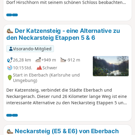
Dorf Hirschhorn mit seinem schönen Schloss beobachten
können. Entlang des Weges finden Sie Bänke, auf denen Sie
die Aussicht genießen und ein Picknick machen können.
Der Katzensteig - eine Alternative zu
den Neckarsteig Etappen 5 & 6
Visorando-Mitglied
26,28 km
+949 m
-912 m
10:15 Std.
Schwer
Start in Eberbach (Karlsruhe und
Umgebung)
Der Katzensteig, verbindet die Städte Eberbach und
Neckargerach. Dieser rund 26 Kilometer lange Weg ist eine
interessante Alternative zu den Neckarsteig Etappen 5 und
6 und bietet eine Mischung aus Natur, beeindruckenden
Ausblicken und kulturellen Sehenswürdigkeiten.
Neckarsteig (E5 & E6) von Eberbach