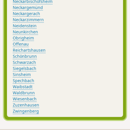
Neckarbischofsheim
Neckargemünd
Neckargerach
Neckarzimmern
Neidenstein
Neunkirchen
Obrigheim
Offenau
Reichartshausen
Schönbrunn
Schwarzach
Siegelsbach
Sinsheim
Spechbach
Waibstadt
Waldbrunn
Wiesenbach
Zuzenhausen
Zwingenberg