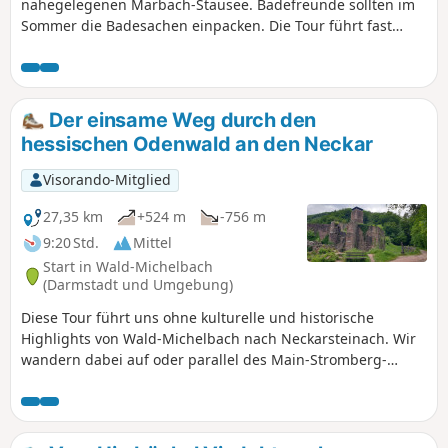
nahegelegenen Marbach-Stausee. Badefreunde sollten im
Sommer die Badesachen einpacken. Die Tour führt fast
direkt zur Badestelle am See. Vom Marbach-Stausee geht es
durch den Wald, hinauf auf eine der typischen freien
Höhenlagen des Odenwalds. Am Wendepunkt wartet ein
schöner Rastplatz mit Aussicht und einem
Der einsame Weg durch den
"Zwitscherkasten" auf die Wanderer. Zurück geht es durch
hessischen Odenwald an den Neckar
die Felder zum Ausgangspunkt nach Hetzbach.
Visorando-Mitglied
27,35 km
+524 m
-756 m
9:20 Std.
Mittel
Start in Wald-Michelbach
(Darmstadt und Umgebung)
Diese Tour führt uns ohne kulturelle und historische
Highlights von Wald-Michelbach nach Neckarsteinach. Wir
wandern dabei auf oder parallel des Main-Stromberg-
Weges. Unser Ziel war es, die Waldautobahnen zu meiden
und schwerpunktmäßig auf Waldpfaden oder zumindest
auf unbefestigten Forstwegen zu wandern. Die Strecke
eignet sich hervorragend, um abzuschalten und einfach