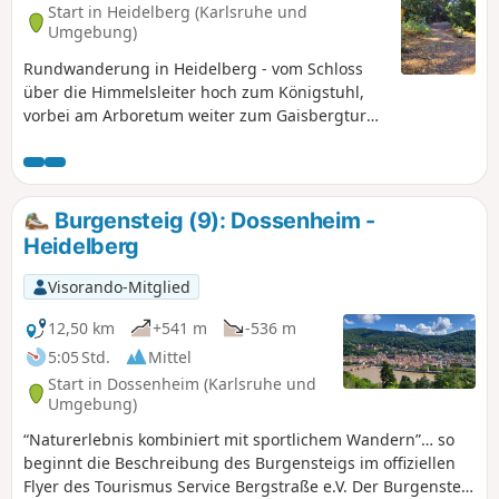
Start in Heidelberg (Karlsruhe und
Umgebung)
Rundwanderung in Heidelberg - vom Schloss
über die Himmelsleiter hoch zum Königstuhl,
vorbei am Arboretum weiter zum Gaisbergturm
und wieder hinunter nach Heidelberg
Burgensteig (9): Dossenheim -
Heidelberg
Visorando-Mitglied
12,50 km
+541 m
-536 m
5:05 Std.
Mittel
Start in Dossenheim (Karlsruhe und
Umgebung)
“Naturerlebnis kombiniert mit sportlichem Wandern”… so
beginnt die Beschreibung des Burgensteigs im offiziellen
Flyer des Tourismus Service Bergstraße e.V. Der Burgensteig