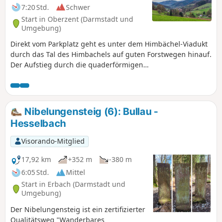
7:20 Std.
Schwer
Start in Oberzent (Darmstadt und
Umgebung)
Direkt vom Parkplatz geht es unter dem Himbächel-Viadukt
durch das Tal des Himbachels auf guten Forstwegen hinauf.
Der Aufstieg durch die quaderförmigen
Buntsandsteinblöcke, des Naturdenkmals Ebersberger
Felsenmeer, bringt dann nochmals etwas Abwechslung in
den Wandertag. Vom Felsenmeer aus führt die Wanderung
bis zum Wendepunkt wieder nach unten und steigt direkt
Nibelungensteig (6): Bullau -
danach, vorbei an Obstwiesen, wieder in den Wald hinein,
Hesselbach
bergan. Vom Reußenkreuz geht es dann auf
abwechslungsreichen Wegen, bis nach Hetzbach, stetig
Visorando-Mitglied
bergab.
17,92 km
+352 m
-380 m
6:05 Std.
Mittel
Start in Erbach (Darmstadt und
Umgebung)
Der Nibelungensteig ist ein zertifizierter
Qualitätsweg "Wanderbares