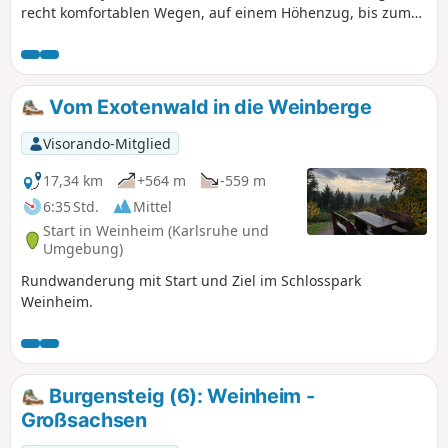
recht komfortablen Wegen, auf einem Höhenzug, bis zum
(4) Römischen Kastell bei Würzberg. Von dort aus geht es
einige Höhenmeter abwärts in das Naturschutzgebiet
„Eutergrund bei Bullau“. Direkt nach Bullau steigt die
Wanderung über meist schmale Pfade wieder auf, bis zum
Vom Exotenwald in die Weinberge
Parkplatz am Ausgangspunkt.
Visorando-Mitglied
17,34 km
+564 m
-559 m
6:35 Std.
Mittel
Start in Weinheim (Karlsruhe und
Umgebung)
Rundwanderung mit Start und Ziel im Schlosspark
Weinheim.
Burgensteig (6): Weinheim -
Großsachsen