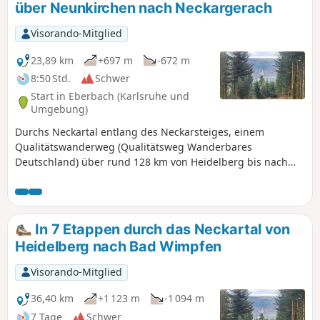
über Neunkirchen nach Neckargerach
Visorando-Mitglied
23,89 km
+697 m
-672 m
8:50 Std.
Schwer
Start in Eberbach (Karlsruhe und
Umgebung)
Durchs Neckartal entlang des Neckarsteiges, einem
Qualitätswanderweg (Qualitätsweg Wanderbares
Deutschland) über rund 128 km von Heidelberg bis nach
Bad Wimpfen. Der Fernwanderweg lässt sich als
Mehrtages- oder Tagestour erwandern. Damit dieser
zusammengefasste Teilabschnitt von der Länge auch
wanderbar bleibt, haben wir ein paar Anpassungen am
In 7 Etappen durch das Neckartal von
Streckenverlauf vorgenommen.
Heidelberg nach Bad Wimpfen
Visorando-Mitglied
36,40 km
+1 123 m
-1 094 m
7 Tage
Schwer