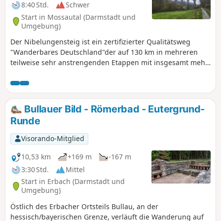
teilweise an anderen Orten
8:40 Std.
Schwer
übernachtet. Beachte bei der
Start in Mossautal (Darmstadt und
Tourenplanung die Unterkunfts-,
Umgebung)
Einkehr- und
Der Nibelungensteig ist ein zertifizierter Qualitätsweg
Verpflegungsmöglichkeiten, die nicht
"Wanderbares Deutschland"der auf 130 km in mehreren
immer vorhanden sind.
teilweise sehr anstrengenden Etappen mit insgesamt mehr
als 4.000 Höhenmetern von West nach Ost quer durch den
Odenwald und damit durch drei Bundesländer (Hessen,
Bayern, Baden-Württemberg) führt. Unsere Aufteilung
unterscheidet sich von den offiziellen Etappen. Wir haben
Bullauer Bild - Römerbad - Eutergrund-
teilweise kürzere Touren gewählt, einige kurze zusätzliche
Runde
Meter gemacht und teilweise an anderen Orten
übernachtet. Beachte bei der Tourenplanung die
Visorando-Mitglied
Unterkunfts-, Einkehr- und Verpflegungsmöglichkeiten, die
nicht immer vorhanden sind.
10,53 km
+169 m
-167 m
3:30 Std.
Mittel
Start in Erbach (Darmstadt und
Umgebung)
Östlich des Erbacher Ortsteils Bullau, an der
hessisch/bayerischen Grenze, verläuft die Wanderung auf