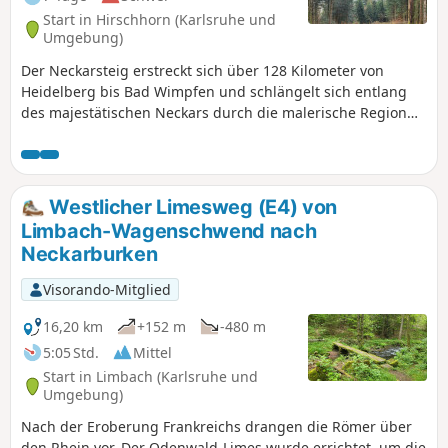
Start in Hirschhorn (Karlsruhe und
Umgebung)
Der Neckarsteig erstreckt sich über 128 Kilometer von
Heidelberg bis Bad Wimpfen und schlängelt sich entlang
des majestätischen Neckars durch die malerische Region
Baden-Württembergs. Diese Route verspricht eine
unvergessliche Reise durch eine Vielfalt an Landschaften,
von sanften Weinbergen bis hin zu imposanten
Felsformationen. Entlang der Strecke erwarten Dich sowohl
Westlicher Limesweg (E4) von
herausfordernde Anstiege als auch entspannte Abschnitte
Limbach-Wagenschwend nach
entlang des Flusses. Du kannst Dich auf
Neckarburken
abwechslungsreiche Landschaften freuen, die von
bewaldeten Hängen im Neckartal bis zu charmanten
Visorando-Mitglied
Fachwerkstädten und historischen Burgen reichen. Wir
haben die Abschnitte so gestaltet, dass Du jeden Start- und
16,20 km
+152 m
-480 m
Endpunkt einer Etappe mit dem ÖPNV erreichen kannst.
5:05 Std.
Mittel
Start in Limbach (Karlsruhe und
Umgebung)
Nach der Eroberung Frankreichs drangen die Römer über
den Rhein vor. Der Odenwald-Limes wurde errichtet, um die