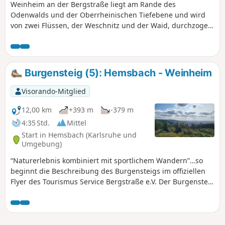
Weinheim an der Bergstraße liegt am Rande des
Odenwalds und der Oberrheinischen Tiefebene und wird
von zwei Flüssen, der Weschnitz und der Waid, durchzogen.
Die Altstadt von Weinheim beeindruckt mit ihren engen
Gassen, historischen Gebäuden und gemütlichen Plätzen.
Die Stadt bietet eine lebendige Atmosphäre mit einer
Vielzahl von Geschäften, Cafés und Restaurants, die zum
Burgensteig (5): Hemsbach - Weinheim
Bummeln und Verweilen einladen. Für Naturliebhaber gibt
es zahlreiche Möglichkeiten zum Wandern und Erkunden
Visorando-Mitglied
der malerischen Landschaft des Odenwalds und der
Weinberge entlang der Bergstraße. Diese Wanderung führt
12,00 km
+393 m
-379 m
Dich u.a. in das Sechs-Mühlental, auf die Wachenburg, zum
4:35 Std.
Mittel
Aussichtspunkt auf dem Geiersbergkopf, durch Teile des
Start in Hemsbach (Karlsruhe und
Exotenwalds und durch die Altstadt Weinheims.
Umgebung)
“Naturerlebnis kombiniert mit sportlichem Wandern”…so
beginnt die Beschreibung des Burgensteigs im offiziellen
Flyer des Tourismus Service Bergstraße e.V. Der Burgensteig
führt von Darmstadt-Eberstadt entlang der Höhen des
Odenwaldes nach Heidelberg. Auf den rund 120 km
kommst Du an über 30 historischen Sehenswürdigkeiten
vorbei und kreuzt mit dem Nibelungensteig bei